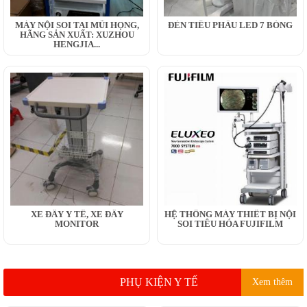
MÁY NỘI SOI TAI MŨI HỌNG,
ĐÈN TIỂU PHẪU LED 7 BÓNG
HÃNG SẢN XUẤT: XUZHOU
HENGJIA...
XE ĐẨY Y TẾ, XE ĐẨY
HỆ THỐNG MÁY THIẾT BỊ NỘI
MONITOR
SOI TIÊU HÓA FUJIFILM
PHỤ KIỆN Y TẾ
Xem thêm