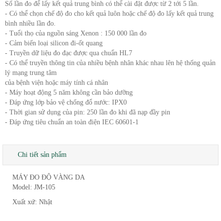
Số lần đo để lấy kết quả trung bình có thể cài đặt được từ 2 tới 5 lần.
- Có thể chọn chế độ đo cho kết quả luôn hoặc chế độ đo lấy kết quả trung
bình nhiều lần đo.
- Tuổi thọ của nguồn sáng Xenon : 150 000 lần đo
- Cảm biến loại silicon đi-ốt quang
- Truyền dữ liệu đo đạc được qua chuẩn HL7
- Có thể truyền thông tin của nhiều bệnh nhân khác nhau lên hệ thống quản
lý mạng trung tâm
của bệnh viện hoặc máy tính cá nhân
- Máy hoạt động 5 năm không cần bảo dưỡng
- Đáp ứng lớp bảo vệ chống đổ nước: IPX0
- Thời gian sử dụng của pin: 250 lần đo khi đã nạp đầy pin
- Đáp ứng tiêu chuẩn an toàn điện IEC 60601-1
Chi tiết sản phẩm
MÁY ĐO ĐỘ VÀNG DA
Model: JM-105
Xuất xứ: Nhật