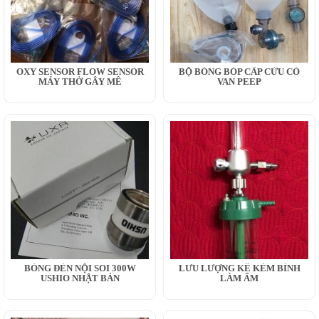
OXY SENSOR FLOW SENSOR
BỘ BÓNG BÓP CẤP CỨU CÓ
MÁY THỞ GÂY MÊ
VAN PEEP
BÓNG ĐÈN NỘI SOI 300W
LƯU LƯỢNG KẾ KÈM BÌNH
USHIO NHẬT BẢN
LÀM ẨM