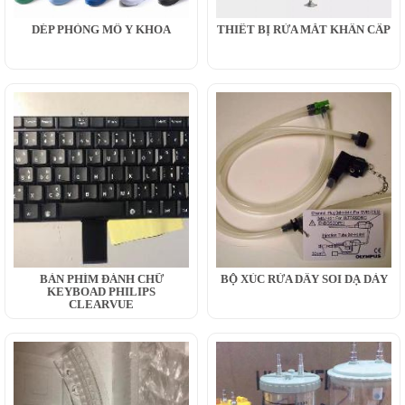
DÉP PHÒNG MỔ Y KHOA
THIẾT BỊ RỬA MẮT KHẨN CẤP
BÀN PHÍM ĐÁNH CHỮ
BỘ XÚC RỬA DÂY SOI DẠ DÀY
KEYBOAD PHILIPS
CLEARVUE