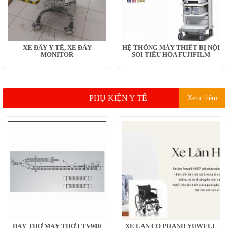
XE ĐẨY Y TẾ, XE ĐẨY
HỆ THỐNG MÁY THIẾT BỊ NỘI
MONITOR
SOI TIÊU HÓA FUJIFILM
PHỤ KIỆN Y TẾ
Xem thêm
DÂY THỞ MÁY THỞ LTV900
XE LĂN CÓ PHANH YUWELL