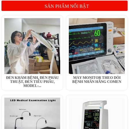
SẢN PHẨM NỔI BẬT
ĐÈN KHÁM BỆNH, ĐÈN PHẪU
MÁY MONITOR THEO DÕI
THUẬT, ĐÈN TIỂU PHẪU,
BỆNH NHÂN HÃNG COMEN
MODEL:...