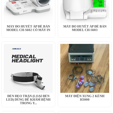
MÁY ĐO HUYẾT ÁP ĐỂ BÀN
MÁY ĐO HUYẾT ÁP ĐỂ BÀN
MODEL CH-S602 CÓ MÁY IN
MODEL CH-S603
ĐÈN ĐEO TRÁN (LOẠI ĐÈN
MÁY ĐIỆN XUNG 2 KÊNH
LED) DÙNG ĐỂ KHÁM BỆNH
H3000
TRONG Y...