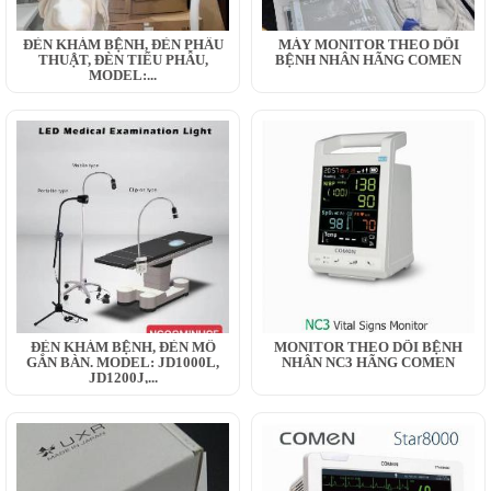
ĐÈN KHÁM BỆNH, ĐÈN PHẪU
MÁY MONITOR THEO DÕI
THUẬT, ĐÈN TIỂU PHẪU,
BỆNH NHÂN HÃNG COMEN
MODEL:...
ĐÈN KHÁM BỆNH, ĐÈN MỔ
MONITOR THEO DÕI BỆNH
GẮN BÀN. MODEL: JD1000L,
NHÂN NC3 HÃNG COMEN
JD1200J,...