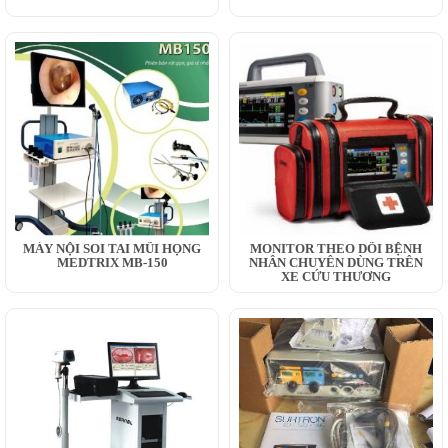
MÁY NỘI SOI TAI MŨI HỌNG
MONITOR THEO DÕI BỆNH
MEDTRIX MB-150
NHÂN CHUYÊN DÙNG TRÊN
XE CỨU THƯƠNG