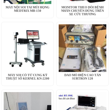
MÁY NỘI SOI TAI MŨI HỌNG
MONITOR THEO DÕI BỆNH
MEDTRIX MB-150
NHÂN CHUYÊN DÙNG TRÊN
XE CỨU THƯƠNG
MÁY SOI CỔ TỬ CUNG KỸ
DAO MỔ ĐIỆN CAO TẦN
THUẬT SỐ KERNEL KN-2200
SURTRON 120