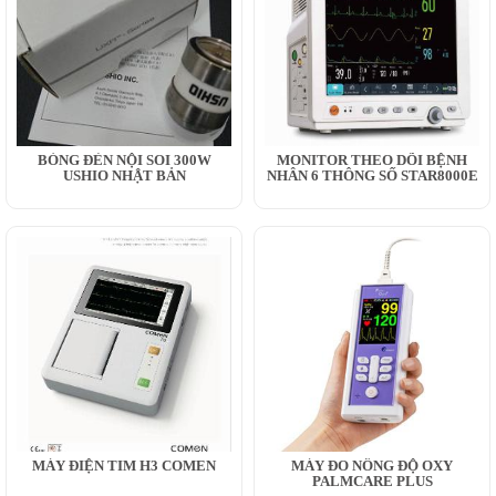
BÓNG ĐÈN NỘI SOI 300W
MONITOR THEO DÕI BỆNH
USHIO NHẬT BẢN
NHÂN 6 THÔNG SỐ STAR8000E
MÁY ĐIỆN TIM H3 COMEN
MÁY ĐO NỒNG ĐỘ OXY
PALMCARE PLUS