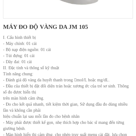
MÁY ĐO ĐỘ VÀNG DA JM 105
I. Cấu hình thiết bị
- Máy chính: 01 cái
- Bộ nạp điện nguồn: 01 cái
- Túi đựng: 01 cái
- Dây đai: 01 cái
II. Đặc tính và thông số kỹ thuật
Tính năng chung:
- Đánh giá độ vàng da huyết thanh trong mol/L hoặc mg/dL.
- Đầu của thiết bị đặt đối diện trán hoặc xương ức của trẻ sơ sinh. Thông
số đo được hiển thị
trên màn hình cảm ứng.
- Đo cho kết quả nhanh, tiết kiệm thời gian, Sử dụng đầu đo dùng nhiều
lần và không cần phải
hiệu chuẩn lại sau mỗi lần đo cho bệnh nhân
- Máy phải được thiết kế gọn, nhẹ thích hợp cho bác sĩ mang đến từng
giường bệnh.
- Màn hình hiển thị cảm ứng, cho phép truy suất menu cài đặt, lựa chọn