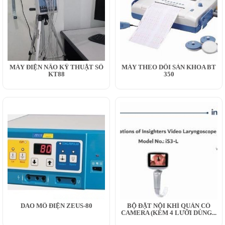
MÁY ĐIỆN NÃO KỸ THUẬT SỐ
MÁY THEO DÕI SẢN KHOA BT
KT88
350
DAO MỔ ĐIỆN ZEUS-80
BỘ ĐẶT NỘI KHÍ QUẢN CÓ
CAMERA (KÈM 4 LƯỠI DÙNG...