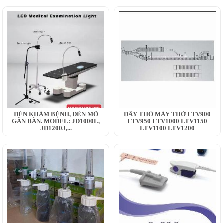
ĐÈN KHÁM BỆNH, ĐÈN MỔ
DÂY THỞ MÁY THỞ LTV900
GẮN BÀN. MODEL: JD1000L,
LTV950 LTV1000 LTV1150
JD1200J,...
LTV1100 LTV1200