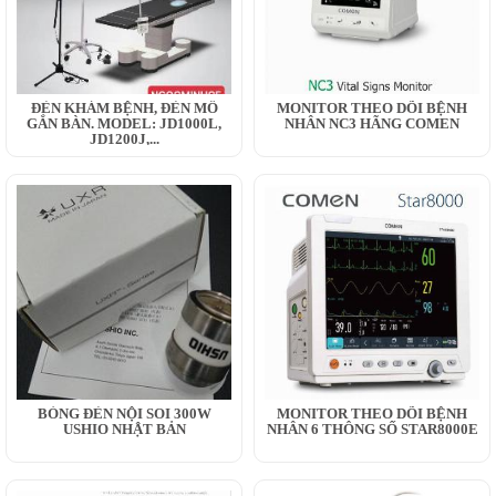
ĐÈN KHÁM BỆNH, ĐÈN MỔ
MONITOR THEO DÕI BỆNH
GẮN BÀN. MODEL: JD1000L,
NHÂN NC3 HÃNG COMEN
JD1200J,...
BÓNG ĐÈN NỘI SOI 300W
MONITOR THEO DÕI BỆNH
USHIO NHẬT BẢN
NHÂN 6 THÔNG SỐ STAR8000E