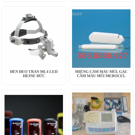
ĐÈN ĐEO TRÁN ML4 LED
MIẾNG CẦM MÁU MŨI, GẠC
HEINE ĐỨC
CẦM MÁU MŨI MEROCEL