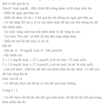
đơn vị kết quả đo là
mol/L hoặc mg/dL, điều chỉnh độ tương phản và độ nhạy hiển thị.
- Hiển thị ngày giờ hiện tại.
- Hiển thị được tối đa ≥ 3 kết quả đo với thông tin ngày giờ hiện tại.
- Có thể nhập ID của y tá và của bệnh nhân để lưu vào file thông tin dữ
liệu bệnh nhân.
- Có chức năng cảnh báo khi bệnh nhân có độ vàng da cao.
- Tín hiệu “Pin yếu” sẽ hiển thị khi đèn sáng nhấp nháy.
- Hiển thị mã lỗi khi máy có sự cố.
Dải đo:
- Dải đo: 0 - 20 mg/dL hoặc 0 - 340 µmol/lít
- Độ chính xác:
 ± 1.5 mg/dL hoặc ± 25.5 μmol/L (với trẻ sinh >35 tuần tuổi)
 ± 1.6 mg/dL hoặc ± 27.4 μmol/L (với trẻ sinh 24 tới 34 tuần tuổi)
- Lưu trữ được ≥100 file dữ liệu của bệnh nhân đo đạc được. Có thể xóa
dữ liệu từng lần đo
hoặc xóa tất cả
- Có thể lựa chọn chế độ đo có lưu kết quả hoặc không.
Trang 2 / 2
- Có thể chọn chế độ đo cho kết quả luôn hoặc chế độ đo lấy kết quả trung
bình nhiều lần đo.