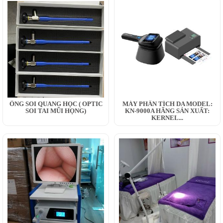
ỐNG SOI QUANG HỌC ( OPTIC
MÁY PHÂN TÍCH DA MODEL:
SOI TAI MŨI HỌNG)
KN-9000A HÃNG SẢN XUẤT:
KERNEL...