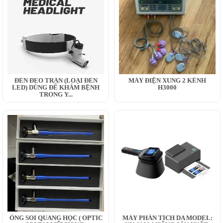
ĐÈN ĐEO TRÁN (LOẠI ĐÈN
MÁY ĐIỆN XUNG 2 KÊNH
LED) DÙNG ĐỂ KHÁM BỆNH
H3000
TRONG Y...
ỐNG SOI QUANG HỌC ( OPTIC
MÁY PHÂN TÍCH DA MODEL: