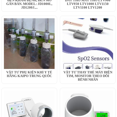
ĐÈN KHÁM BỆNH, ĐÈN MỔ
DÂY THỞ MÁY THỞ LTV900
GẮN BÀN. MODEL: JD1000L,
LTV950 LTV1000 LTV1150
JD1200J,...
LTV1100 LTV1200
VẬT TƯ PHỤ KIỆN KHÍ Y TẾ
VẬT TƯ THAY THẾ MÂY ĐIỆN
HÃNG KAIPO TRUNG QUỐC
TIM, MONITOR THEO DÕI
BỆNH NHÂN