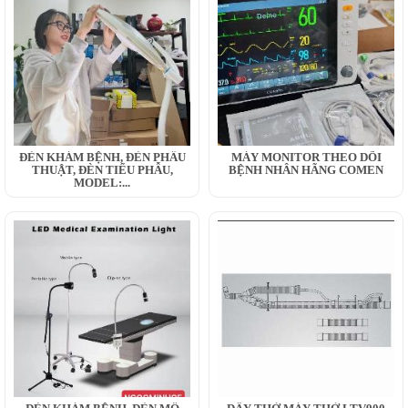
ĐÈN KHÁM BỆNH, ĐÈN PHẪU
MÁY MONITOR THEO DÕI
THUẬT, ĐÈN TIỂU PHẪU,
BỆNH NHÂN HÃNG COMEN
MODEL:...