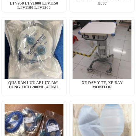
LTV950 LTV1000 LTV1150
H007
LTV1100 LTV1200
QUẢ DẪN LƯU ÁP LỰC ÂM -
XE ĐẨY Y TẾ, XE ĐẨY
DUNG TÍCH 200ML, 400ML
MONITOR