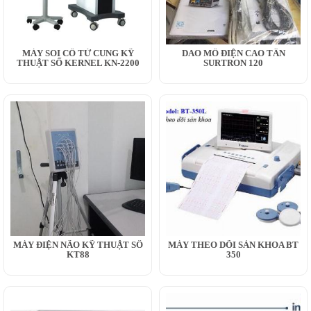
MÁY SOI CỔ TỬ CUNG KỸ
DAO MỔ ĐIỆN CAO TẦN
THUẬT SỐ KERNEL KN-2200
SURTRON 120
MÁY ĐIỆN NÃO KỸ THUẬT SỐ
MÁY THEO DÕI SẢN KHOA BT
KT88
350