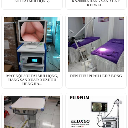
SOI TAI MŨI HỌNG)
KN-9000A HÃNG SẢN XUẤT:
KERNEL...
MÁY NỘI SOI TAI MŨI HỌNG,
ĐÈN TIỂU PHẪU LED 7 BÓNG
HÃNG SẢN XUẤT: XUZHOU
HENGJIA...