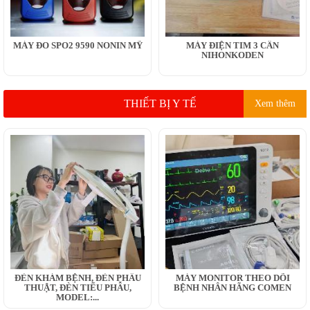
MÁY ĐO SPO2 9590 NONIN MỸ
MÁY ĐIỆN TIM 3 CẦN
NIHONKODEN
THIẾT BỊ Y TẾ
Xem thêm
ĐÈN KHÁM BỆNH, ĐÈN PHẪU
MÁY MONITOR THEO DÕI
THUẬT, ĐÈN TIỂU PHẪU,
BỆNH NHÂN HÃNG COMEN
MODEL:...