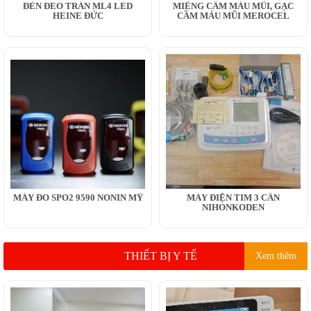
ĐÈN ĐEO TRÁN ML4 LED
MIẾNG CẦM MÁU MŨI, GẠC
HEINE ĐỨC
CẦM MÁU MŨI MEROCEL
MÁY ĐO SPO2 9590 NONIN MỸ
MÁY ĐIỆN TIM 3 CẦN
NIHONKODEN
THIẾT BỊ Y TẾ
Xem thêm