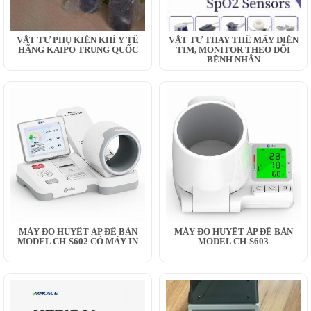
VẬT TƯ PHỤ KIỆN KHÍ Y TẾ
VẬT TƯ THAY THẾ MÂY ĐIỆN
HÃNG KAIPO TRUNG QUỐC
TIM, MONITOR THEO DÕI
BỆNH NHÂN
MÁY ĐO HUYẾT ÁP ĐỂ BÀN
MÁY ĐO HUYẾT ÁP ĐỂ BÀN
MODEL CH-S602 CÓ MÁY IN
MODEL CH-S603