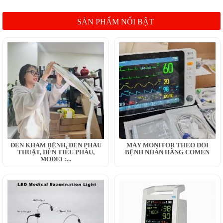
SẢN PHẨM NỔI BẬT
ĐÈN KHÁM BỆNH, ĐÈN PHẪU
MÁY MONITOR THEO DÕI
THUẬT, ĐÈN TIỂU PHẪU,
BỆNH NHÂN HÃNG COMEN
MODEL:...