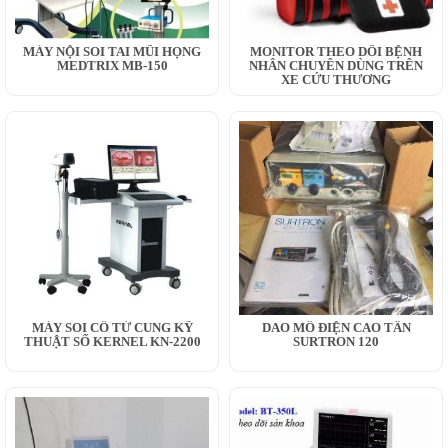
MÁY NỘI SOI TAI MŨI HỌNG
MONITOR THEO DÕI BỆNH
MEDTRIX MB-150
NHÂN CHUYÊN DÙNG TRÊN
XE CỨU THƯƠNG
MÁY SOI CỔ TỬ CUNG KỸ
DAO MỔ ĐIỆN CAO TẦN
THUẬT SỐ KERNEL KN-2200
SURTRON 120