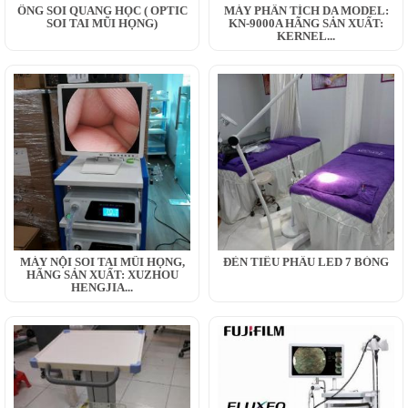
ỐNG SOI QUANG HỌC ( OPTIC
MÁY PHÂN TÍCH DA MODEL:
SOI TAI MŨI HỌNG)
KN-9000A HÃNG SẢN XUẤT:
KERNEL...
MÁY NỘI SOI TAI MŨI HỌNG,
ĐÈN TIỂU PHẪU LED 7 BÓNG
HÃNG SẢN XUẤT: XUZHOU
HENGJIA...