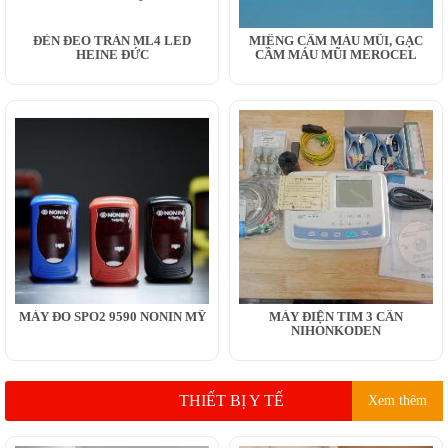
ĐÈN ĐEO TRÁN ML4 LED
MIẾNG CẦM MÁU MŨI, GẠC
HEINE ĐỨC
CẦM MÁU MŨI MEROCEL
MÁY ĐO SPO2 9590 NONIN MỸ
MÁY ĐIỆN TIM 3 CẦN
NIHONKODEN
THIẾT BỊ Y TẾ
Xem thêm