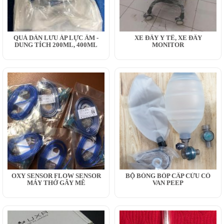
QUẢ DẪN LƯU ÁP LỰC ÂM -
XE ĐẨY Y TẾ, XE ĐẨY
DUNG TÍCH 200ML, 400ML
MONITOR
OXY SENSOR FLOW SENSOR
BỘ BÓNG BÓP CẤP CỨU CÓ
MÁY THỞ GÂY MÊ
VAN PEEP