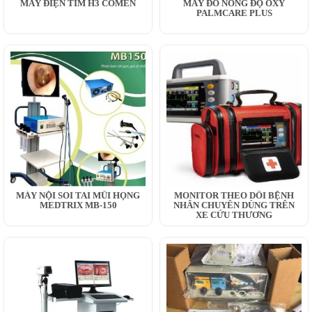
MÁY ĐIỆN TIM H3 COMEN
MÁY ĐO NỒNG ĐỘ OXY
PALMCARE PLUS
MÁY NỘI SOI TAI MŨI HỌNG
MONITOR THEO DÕI BỆNH
MEDTRIX MB-150
NHÂN CHUYÊN DÙNG TRÊN
XE CỨU THƯƠNG