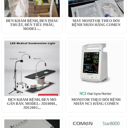
ĐÈN KHÁM BỆNH, ĐÈN PHẪU
MÁY MONITOR THEO DÕI
THUẬT, ĐÈN TIỂU PHẪU,
BỆNH NHÂN HÃNG COMEN
MODEL:...
ĐÈN KHÁM BỆNH, ĐÈN MỔ
MONITOR THEO DÕI BỆNH
GẮN BÀN. MODEL: JD1000L,
NHÂN NC3 HÃNG COMEN
JD1200J,...