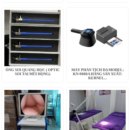
ỐNG SOI QUANG HỌC ( OPTIC
MÁY PHÂN TÍCH DA MODEL:
SOI TAI MŨI HỌNG)
KN-9000A HÃNG SẢN XUẤT:
KERNEL...