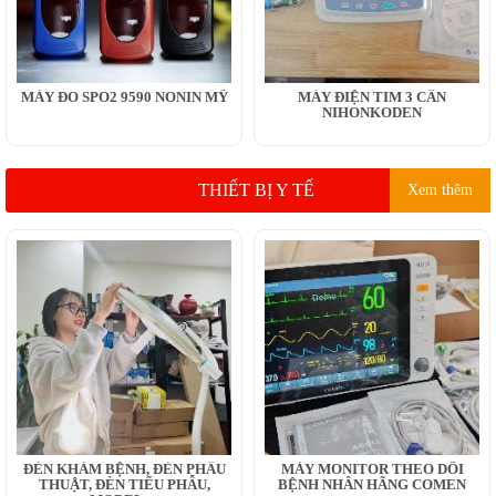
MÁY ĐO SPO2 9590 NONIN MỸ
MÁY ĐIỆN TIM 3 CẦN
NIHONKODEN
THIẾT BỊ Y TẾ
Xem thêm
ĐÈN KHÁM BỆNH, ĐÈN PHẪU
MÁY MONITOR THEO DÕI
THUẬT, ĐÈN TIỂU PHẪU,
BỆNH NHÂN HÃNG COMEN