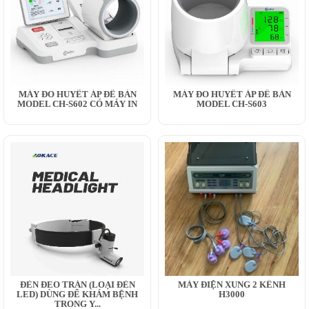
MÁY ĐO HUYẾT ÁP ĐỂ BÀN
MÁY ĐO HUYẾT ÁP ĐỂ BÀN
MODEL CH-S602 CÓ MÁY IN
MODEL CH-S603
ĐÈN ĐEO TRÁN (LOẠI ĐÈN
MÁY ĐIỆN XUNG 2 KÊNH
LED) DÙNG ĐỂ KHÁM BỆNH
H3000
TRONG Y...