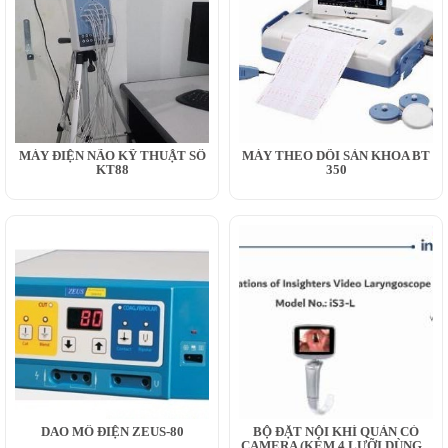
MÁY ĐIỆN NÃO KỸ THUẬT SỐ
MÁY THEO DÕI SẢN KHOA BT
KT88
350
DAO MỔ ĐIỆN ZEUS-80
BỘ ĐẶT NỘI KHÍ QUẢN CÓ
CAMERA (KÈM 4 LƯỠI DÙNG...