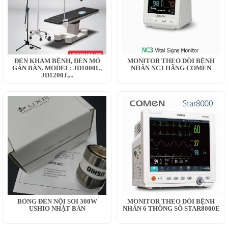
ĐÈN KHÁM BỆNH, ĐÈN MỔ
MONITOR THEO DÕI BỆNH
GẮN BÀN. MODEL: JD1000L,
NHÂN NC3 HÃNG COMEN
JD1200J,...
BÓNG ĐÈN NỘI SOI 300W
MONITOR THEO DÕI BỆNH
USHIO NHẬT BẢN
NHÂN 6 THÔNG SỐ STAR8000E