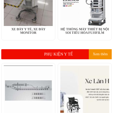
XE ĐẨY Y TẾ, XE ĐẨY
HỆ THỐNG MÁY THIẾT BỊ NỘI
MONITOR
SOI TIÊU HÓA FUJIFILM
PHỤ KIỆN Y TẾ
Xem thêm