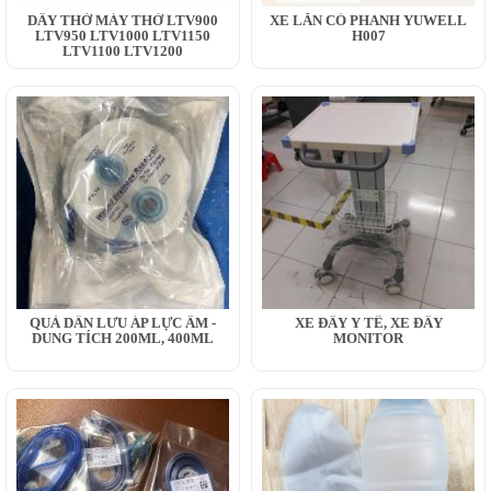
DÂY THỞ MÁY THỞ LTV900
XE LĂN CÓ PHANH YUWELL
LTV950 LTV1000 LTV1150
H007
LTV1100 LTV1200
QUẢ DẪN LƯU ÁP LỰC ÂM -
XE ĐẨY Y TẾ, XE ĐẨY
DUNG TÍCH 200ML, 400ML
MONITOR