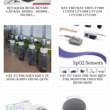
ĐÈN KHÁM BỆNH, ĐÈN MỔ
DÂY THỞ MÁY THỞ LTV900
GẮN BÀN. MODEL: JD1000L,
LTV950 LTV1000 LTV1150
JD1200J,...
LTV1100 LTV1200
VẬT TƯ PHỤ KIỆN KHÍ Y TẾ
VẬT TƯ THAY THẾ MÂY ĐIỆN
HÃNG KAIPO TRUNG QUỐC
TIM, MONITOR THEO DÕI
BỆNH NHÂN