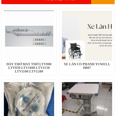
DÂY THỞ MÁY THỞ LTV900
XE LĂN CÓ PHANH YUWELL
LTV950 LTV1000 LTV1150
H007
LTV1100 LTV1200