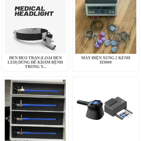
ĐÈN ĐEO TRÁN (LOẠI ĐÈN
MÁY ĐIỆN XUNG 2 KÊNH
LED) DÙNG ĐỂ KHÁM BỆNH
H3000
TRONG Y...