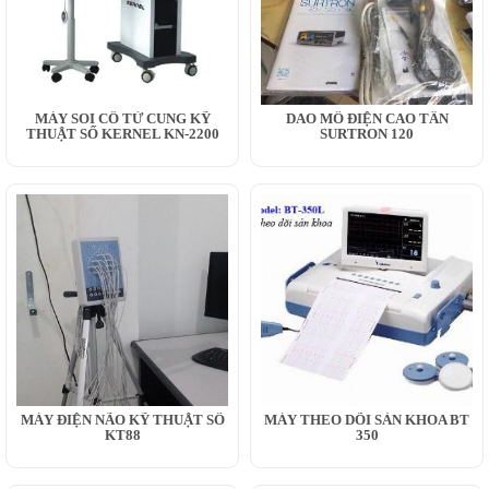
MÁY SOI CỔ TỬ CUNG KỸ
DAO MỔ ĐIỆN CAO TẦN
THUẬT SỐ KERNEL KN-2200
SURTRON 120
MÁY ĐIỆN NÃO KỸ THUẬT SỐ
MÁY THEO DÕI SẢN KHOA BT
KT88
350