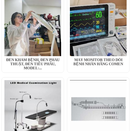
ĐÈN KHÁM BỆNH, ĐÈN PHẪU
MÁY MONITOR THEO DÕI
THUẬT, ĐÈN TIỂU PHẪU,
BỆNH NHÂN HÃNG COMEN
MODEL:...