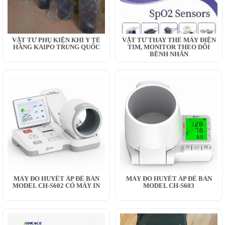
VẬT TƯ PHỤ KIỆN KHÍ Y TẾ
VẬT TƯ THAY THẾ MÂY ĐIỆN
HÃNG KAIPO TRUNG QUỐC
TIM, MONITOR THEO DÕI
BỆNH NHÂN
MÁY ĐO HUYẾT ÁP ĐỂ BÀN
MÁY ĐO HUYẾT ÁP ĐỂ BÀN
MODEL CH-S602 CÓ MÁY IN
MODEL CH-S603