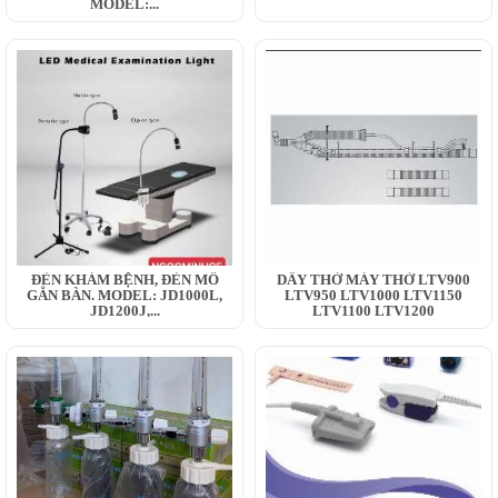
MODEL:...
ĐÈN KHÁM BỆNH, ĐÈN MỔ
DÂY THỞ MÁY THỞ LTV900
GẮN BÀN. MODEL: JD1000L,
LTV950 LTV1000 LTV1150
JD1200J,...
LTV1100 LTV1200