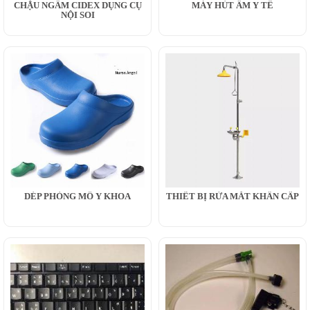
CHẬU NGÂM CIDEX DỤNG CỤ
MÁY HÚT ẨM Y TẾ
NỘI SOI
DÉP PHÒNG MỔ Y KHOA
THIẾT BỊ RỬA MẮT KHẨN CẤP