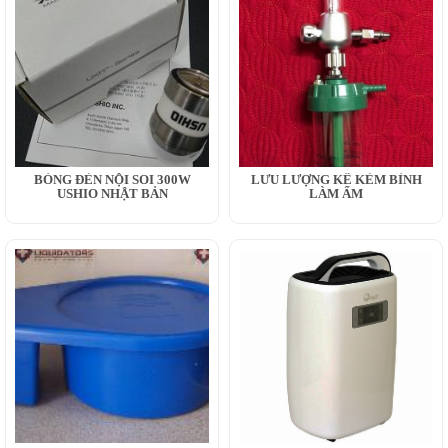
BÓNG ĐÈN NỘI SOI 300W
LƯU LƯỢNG KẾ KÈM BÌNH
USHIO NHẬT BẢN
LÀM ẨM