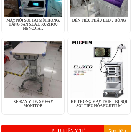
MÁY NỘI SOI TAI MŨI HỌNG,
ĐÈN TIỂU PHẪU LED 7 BÓNG
HÃNG SẢN XUẤT: XUZHOU
HENGJIA...
XE ĐẨY Y TẾ, XE ĐẨY
HỆ THỐNG MÁY THIẾT BỊ NỘI
MONITOR
SOI TIÊU HÓA FUJIFILM
PHỤ KIỆN Y TẾ
Xem thêm