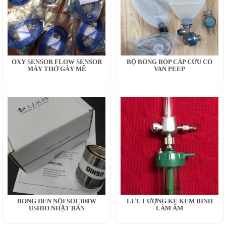
OXY SENSOR FLOW SENSOR
BỘ BÓNG BÓP CẤP CỨU CÓ
MÁY THỞ GÂY MÊ
VAN PEEP
BÓNG ĐÈN NỘI SOI 300W
LƯU LƯỢNG KẾ KÈM BÌNH
USHIO NHẬT BẢN
LÀM ẨM