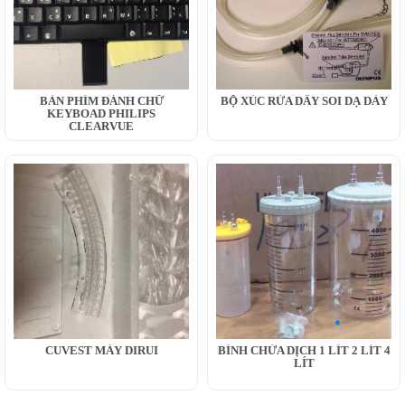
BÀN PHÍM ĐÁNH CHỮ
BỘ XÚC RỬA DÂY SOI DẠ DÀY
KEYBOAD PHILIPS
CLEARVUE
CUVEST MÁY DIRUI
BÌNH CHỨA DỊCH 1 LÍT 2 LÍT 4
LÍT