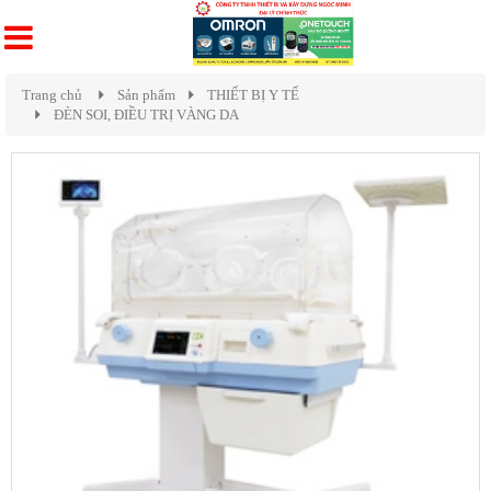
Trang chủ
Sản phẩm
THIẾT BỊ Y TẾ
ĐÈN SOI, ĐIỀU TRỊ VÀNG DA