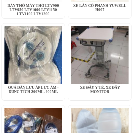
DÂY THỞ MÁY THỞ LTV900
XE LĂN CÓ PHANH YUWELL
LTV950 LTV1000 LTV1150
H007
LTV1100 LTV1200
QUẢ DẪN LƯU ÁP LỰC ÂM -
XE ĐẨY Y TẾ, XE ĐẨY
DUNG TÍCH 200ML, 400ML
MONITOR