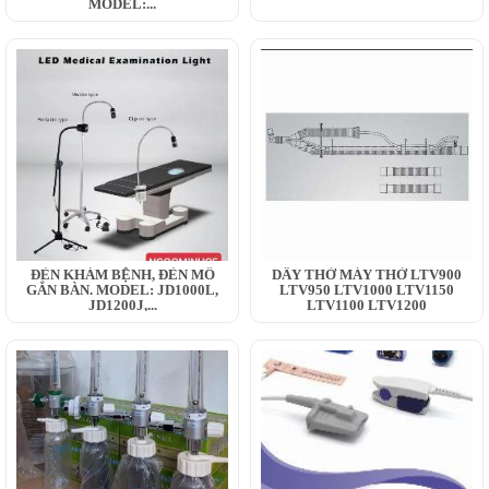
MODEL:...
ĐÈN KHÁM BỆNH, ĐÈN MỔ
DÂY THỞ MÁY THỞ LTV900
GẮN BÀN. MODEL: JD1000L,
LTV950 LTV1000 LTV1150
JD1200J,...
LTV1100 LTV1200