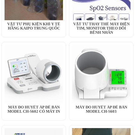
VẬT TƯ PHỤ KIỆN KHÍ Y TẾ
VẬT TƯ THAY THẾ MÂY ĐIỆN
HÃNG KAIPO TRUNG QUỐC
TIM, MONITOR THEO DÕI
BỆNH NHÂN
MÁY ĐO HUYẾT ÁP ĐỂ BÀN
MÁY ĐO HUYẾT ÁP ĐỂ BÀN
MODEL CH-S602 CÓ MÁY IN
MODEL CH-S603