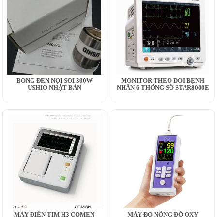
BÓNG ĐÈN NỘI SOI 300W
MONITOR THEO DÕI BỆNH
USHIO NHẬT BẢN
NHÂN 6 THÔNG SỐ STAR8000E
MÁY ĐIỆN TIM H3 COMEN
MÁY ĐO NỒNG ĐỘ OXY