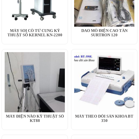
MÁY SOI CỔ TỬ CUNG KỸ
DAO MỔ ĐIỆN CAO TẦN
THUẬT SỐ KERNEL KN-2200
SURTRON 120
MÁY ĐIỆN NÃO KỸ THUẬT SỐ
MÁY THEO DÕI SẢN KHOA BT
KT88
350