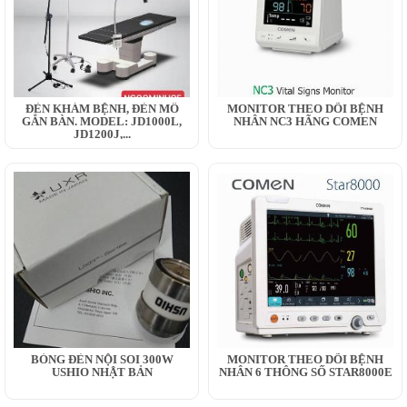
ĐÈN KHÁM BỆNH, ĐÈN MỔ
MONITOR THEO DÕI BỆNH
GẮN BÀN. MODEL: JD1000L,
NHÂN NC3 HÃNG COMEN
JD1200J,...
BÓNG ĐÈN NỘI SOI 300W
MONITOR THEO DÕI BỆNH
USHIO NHẬT BẢN
NHÂN 6 THÔNG SỐ STAR8000E