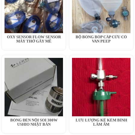
OXY SENSOR FLOW SENSOR
BỘ BÓNG BÓP CẤP CỨU CÓ
MÁY THỞ GÂY MÊ
VAN PEEP
BÓNG ĐÈN NỘI SOI 300W
LƯU LƯỢNG KẾ KÈM BÌNH
USHIO NHẬT BẢN
LÀM ẨM