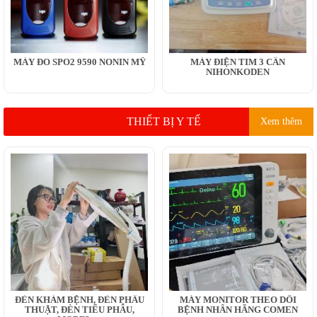
MÁY ĐO SPO2 9590 NONIN MỸ
MÁY ĐIỆN TIM 3 CẦN
NIHONKODEN
THIẾT BỊ Y TẾ
Xem thêm
ĐÈN KHÁM BỆNH, ĐÈN PHẪU
MÁY MONITOR THEO DÕI
THUẬT, ĐÈN TIỂU PHẪU,
BỆNH NHÂN HÃNG COMEN