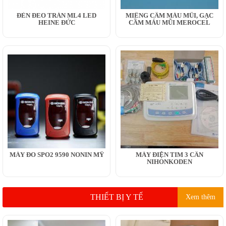
ĐÈN ĐEO TRÁN ML4 LED
MIẾNG CẦM MÁU MŨI, GẠC
HEINE ĐỨC
CẦM MÁU MŨI MEROCEL
MÁY ĐO SPO2 9590 NONIN MỸ
MÁY ĐIỆN TIM 3 CẦN
NIHONKODEN
THIẾT BỊ Y TẾ
Xem thêm