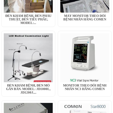
ĐÈN KHÁM BỆNH, ĐÈN PHẪU
MÁY MONITOR THEO DÕI
THUẬT, ĐÈN TIỂU PHẪU,
BỆNH NHÂN HÃNG COMEN
MODEL:...
ĐÈN KHÁM BỆNH, ĐÈN MỔ
MONITOR THEO DÕI BỆNH
GẮN BÀN. MODEL: JD1000L,
NHÂN NC3 HÃNG COMEN
JD1200J,...