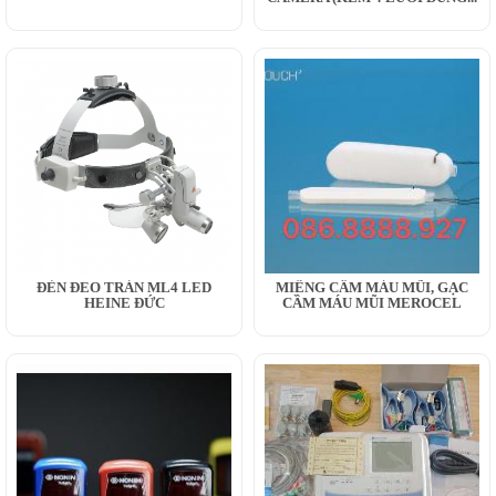
ĐÈN ĐEO TRÁN ML4 LED
MIẾNG CẦM MÁU MŨI, GẠC
HEINE ĐỨC
CẦM MÁU MŨI MEROCEL