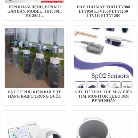
ĐÈN KHÁM BỆNH, ĐÈN MỔ
DÂY THỞ MÁY THỞ LTV900
GẮN BÀN. MODEL: JD1000L,
LTV950 LTV1000 LTV1150
JD1200J,...
LTV1100 LTV1200
VẬT TƯ PHỤ KIỆN KHÍ Y TẾ
VẬT TƯ THAY THẾ MÂY ĐIỆN
HÃNG KAIPO TRUNG QUỐC
TIM, MONITOR THEO DÕI
BỆNH NHÂN