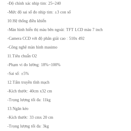
-Độ chính xác nhịp tim: 25~240
-Mức độ sai số đo nhịp tim: ±3 con số
10.Hệ thống điều khiển
-Màn hình hiển thị màu bên ngoài: TFT LCD màu 7 inch
-Camera CCD với độ phân giải cao : 510x 492
-Công nghệ màn hình masimo
11.Tiêu chuẩn O2
-Phạm vi đo lường: 18%~100%
-Sai số: ±5%
12.Tấm truyền tĩnh mạch
-Kích thước: 40cm x32 cm
-Trọng lượng tối đa: 11kg
13.Ngăn kéo
-Kích thước: 33 cmx 20 cm
-Trọng lượng tối đa: 3kg