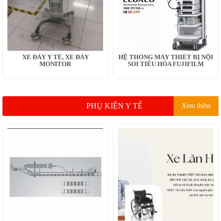
XE ĐẨY Y TẾ, XE ĐẨY
HỆ THỐNG MÁY THIẾT BỊ NỘI
MONITOR
SOI TIÊU HÓA FUJIFILM
PHỤ KIỆN Y TẾ
Xem thêm