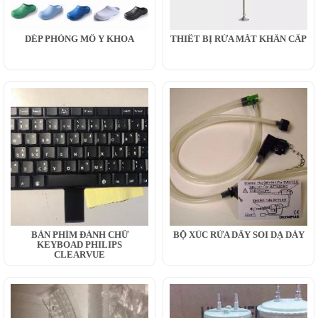
DÉP PHÒNG MỔ Y KHOA
THIẾT BỊ RỬA MẮT KHẨN CẤP
BÀN PHÍM ĐÁNH CHỮ
BỘ XÚC RỬA DÂY SOI DẠ DÀY
KEYBOAD PHILIPS
CLEARVUE