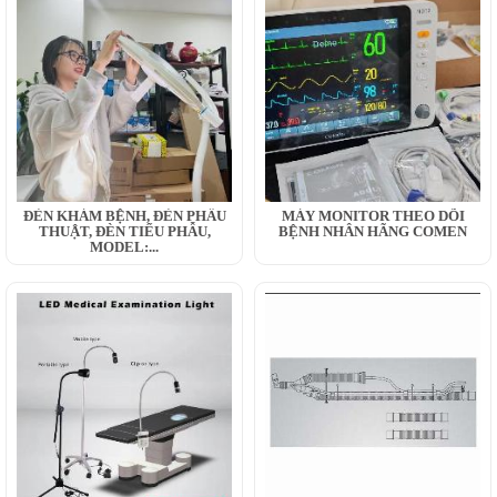
ĐÈN KHÁM BỆNH, ĐÈN PHẪU
MÁY MONITOR THEO DÕI
THUẬT, ĐÈN TIỂU PHẪU,
BỆNH NHÂN HÃNG COMEN
MODEL:...