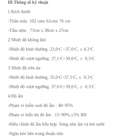
III.Thông số kỹ thuật
1.Kích thước
-Thân máy: 102 cmx 61cmx 76 cm
-Tấm nệm : 73cm x 38cm x 27cm
2.Nhiệt độ không khí:
-Nhiệt độ bình thường :23,0 ͦC ~37,0 ͦC, ± 0,3 ͦC
-Nhiệt độ vượt ngưỡng: 37,1 ͦC~39,0 ͦC, ± 0,3 ͦC
3.Nhiệt độ trên da:
-Nhiêt độ bình thường: 35,0 ͦC~37,5 ͦC, ± 0,3 ͦC
-Nhiệt độ vượt ngưỡng: 37,6 ͦC~39,0 ͦC, ± 0,3 ͦC
4.Độ ẩm
-Phạm vi kiểm soát độ ẩm : 40~95%
-Phạm vi hiển thị độ ẩm : 15~99%,±5% RH
-Điều chỉnh độ ẩm hỗn hợp: Sóng siêu âm và hơi nước
-Ngăn kéo bên trong thuận tiện