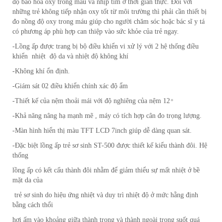
độ bão hòa oxy trong máu và nhịp tim ở thời gian thực. Đối với
những trẻ không tiếp nhận oxy tốt từ môi trường thì phải cần thiết bị
đo nồng độ oxy trong máu giúp cho người chăm sóc hoặc bác sĩ y tá
có phương áp phù hợp can thiệp vào sức khỏe của trẻ ngay.
-Lồng ấp được trang bị bộ điều khiển vi xử lý với 2 hệ thống điều
khiển nhiệt độ da và nhiệt độ không khí
-Không khí ổn định.
-Giám sát 02 điều khiển chính xác độ ẩm
-Thiết kế của nệm thoải mái với độ nghiêng của nệm 12 ͦ
-Khả năng nâng hạ mạnh mẽ , máy có tích hợp cân đo trọng lượng.
-Màn hình hiển thị màu TFT LCD 7inch giúp dễ dàng quan sát.
-Đặc biệt lồng ấp trẻ sơ sinh ST-500 được thiết kế kiểu thành đôi. Hệ
thống
lồng ấp có kết cấu thành đôi nhằm để giảm thiểu sự mất nhiệt ở bề
mặt da của
trẻ sơ sinh do hiệu ứng nhiệt và duy trì nhiệt độ ở mức hằng định
bằng cách thổi
hơi ấm vào khoảng giữa thành trong và thành ngoài trong suốt quá