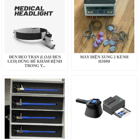
ĐÈN ĐEO TRÁN (LOẠI ĐÈN
MÁY ĐIỆN XUNG 2 KÊNH
LED) DÙNG ĐỂ KHÁM BỆNH
H3000
TRONG Y...