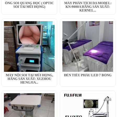
ỐNG SOI QUANG HỌC ( OPTIC
MÁY PHÂN TÍCH DA MODEL:
SOI TAI MŨI HỌNG)
KN-9000A HÃNG SẢN XUẤT:
KERNEL...
MÁY NỘI SOI TAI MŨI HỌNG,
ĐÈN TIỂU PHẪU LED 7 BÓNG
HÃNG SẢN XUẤT: XUZHOU
HENGJIA...