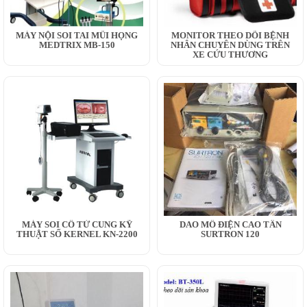
MÁY NỘI SOI TAI MŨI HỌNG
MONITOR THEO DÕI BỆNH
MEDTRIX MB-150
NHÂN CHUYÊN DÙNG TRÊN
XE CỨU THƯƠNG
MÁY SOI CỔ TỬ CUNG KỸ
DAO MỔ ĐIỆN CAO TẦN
THUẬT SỐ KERNEL KN-2200
SURTRON 120