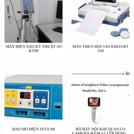
MÁY ĐIỆN NÃO KỸ THUẬT SỐ
MÁY THEO DÕI SẢN KHOA BT
KT88
350
DAO MỔ ĐIỆN ZEUS-80
BỘ ĐẶT NỘI KHÍ QUẢN CÓ
CAMERA (KÈM 4 LƯỠI DÙNG...