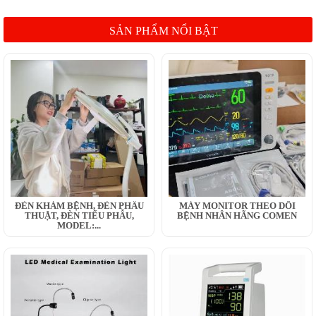
SẢN PHẨM NỔI BẬT
ĐÈN KHÁM BỆNH, ĐÈN PHẪU
MÁY MONITOR THEO DÕI
THUẬT, ĐÈN TIỂU PHẪU,
BỆNH NHÂN HÃNG COMEN
MODEL:...