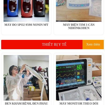
MÁY ĐO SPO2 9590 NONIN MỸ
MÁY ĐIỆN TIM 3 CẦN
NIHONKODEN
THIẾT BỊ Y TẾ
Xem thêm
ĐÈN KHÁM BỆNH, ĐÈN PHẪU
MÁY MONITOR THEO DÕI