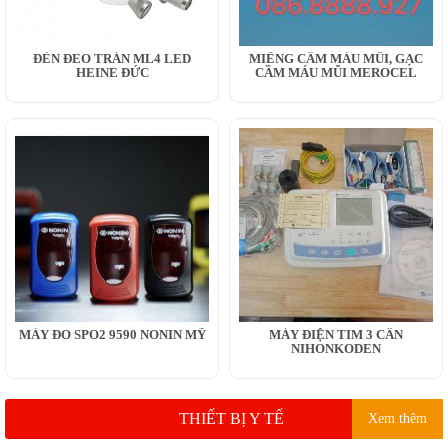
ĐÈN ĐEO TRÁN ML4 LED
MIẾNG CẦM MÁU MŨI, GẠC
HEINE ĐỨC
CẦM MÁU MŨI MEROCEL
MÁY ĐO SPO2 9590 NONIN MỸ
MÁY ĐIỆN TIM 3 CẦN
NIHONKODEN
THIẾT BỊ Y TẾ
Xem thêm