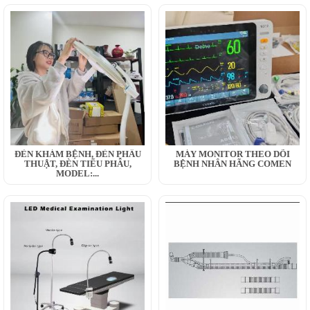
ĐÈN KHÁM BỆNH, ĐÈN PHẪU
MÁY MONITOR THEO DÕI
THUẬT, ĐÈN TIỂU PHẪU,
BỆNH NHÂN HÃNG COMEN
MODEL:...