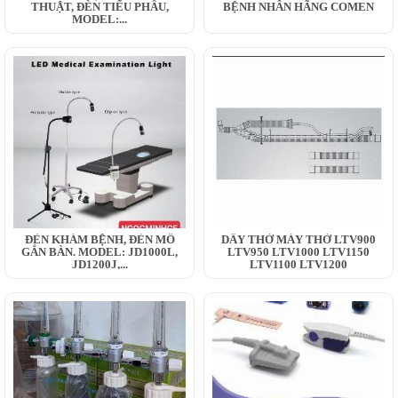
THUẬT, ĐÈN TIỂU PHẪU,
BỆNH NHÂN HÃNG COMEN
MODEL:...
ĐÈN KHÁM BỆNH, ĐÈN MỔ
DÂY THỞ MÁY THỞ LTV900
GẮN BÀN. MODEL: JD1000L,
LTV950 LTV1000 LTV1150
JD1200J,...
LTV1100 LTV1200