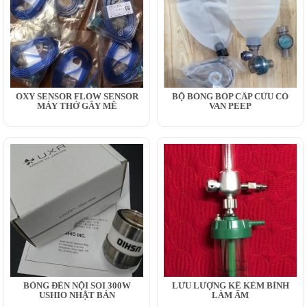
OXY SENSOR FLOW SENSOR
BỘ BÓNG BÓP CẤP CỨU CÓ
MÁY THỞ GÂY MÊ
VAN PEEP
BÓNG ĐÈN NỘI SOI 300W
LƯU LƯỢNG KẾ KÈM BÌNH
USHIO NHẬT BẢN
LÀM ẨM