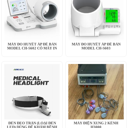
MÁY ĐO HUYẾT ÁP ĐỂ BÀN
MÁY ĐO HUYẾT ÁP ĐỂ BÀN
MODEL CH-S602 CÓ MÁY IN
MODEL CH-S603
ĐÈN ĐEO TRÁN (LOẠI ĐÈN
MÁY ĐIỆN XUNG 2 KÊNH
LED) DÙNG ĐỂ KHÁM BỆNH
H3000