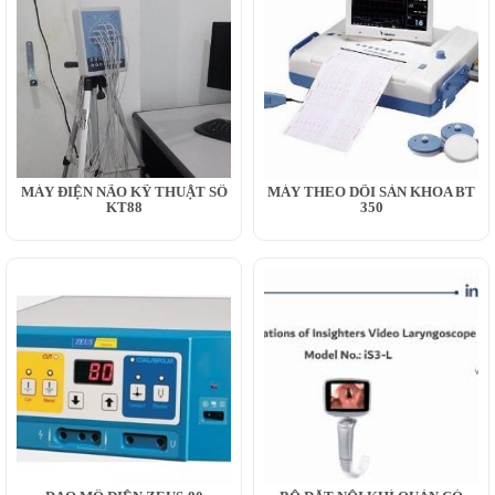
MÁY ĐIỆN NÃO KỸ THUẬT SỐ
MÁY THEO DÕI SẢN KHOA BT
KT88
350