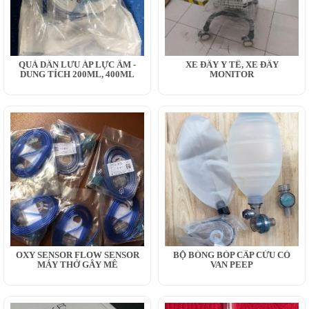
QUẢ DẪN LƯU ÁP LỰC ÂM -
XE ĐẨY Y TẾ, XE ĐẨY
DUNG TÍCH 200ML, 400ML
MONITOR
OXY SENSOR FLOW SENSOR
BỘ BÓNG BÓP CẤP CỨU CÓ
MÁY THỞ GÂY MÊ
VAN PEEP