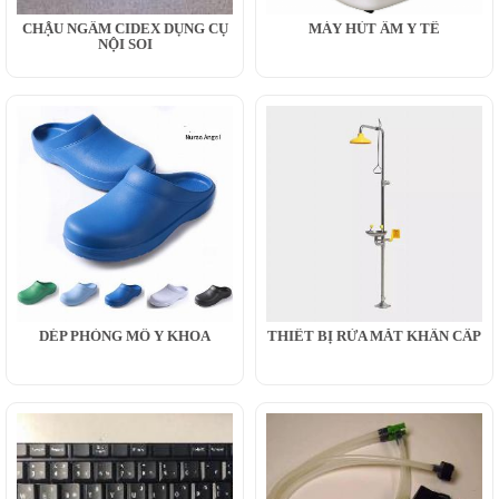
CHẬU NGÂM CIDEX DỤNG CỤ
MÁY HÚT ẨM Y TẾ
NỘI SOI
DÉP PHÒNG MỔ Y KHOA
THIẾT BỊ RỬA MẮT KHẨN CẤP