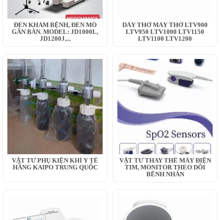
ĐÈN KHÁM BỆNH, ĐÈN MỔ
DÂY THỞ MÁY THỞ LTV900
GẮN BÀN. MODEL: JD1000L,
LTV950 LTV1000 LTV1150
JD1200J,...
LTV1100 LTV1200
VẬT TƯ PHỤ KIỆN KHÍ Y TẾ
VẬT TƯ THAY THẾ MÂY ĐIỆN
HÃNG KAIPO TRUNG QUỐC
TIM, MONITOR THEO DÕI
BỆNH NHÂN