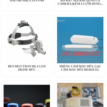
DAO MỔ ĐIỆN ZEUS-80
BỘ ĐẶT NỘI KHÍ QUẢN CÓ
CAMERA (KÈM 4 LƯỠI DÙNG...
ĐÈN ĐEO TRÁN ML4 LED
MIẾNG CẦM MÁU MŨI, GẠC
HEINE ĐỨC
CẦM MÁU MŨI MEROCEL