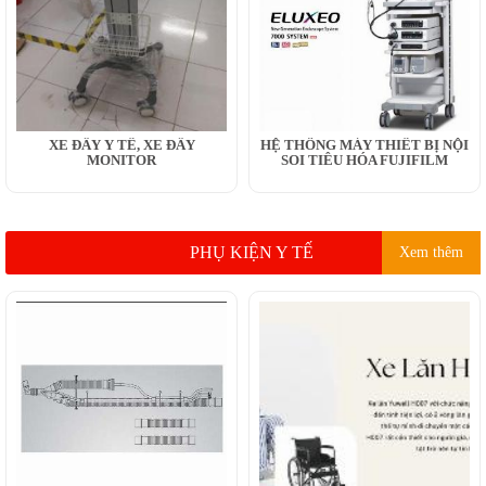
XE ĐẨY Y TẾ, XE ĐẨY
HỆ THỐNG MÁY THIẾT BỊ NỘI
MONITOR
SOI TIÊU HÓA FUJIFILM
PHỤ KIỆN Y TẾ
Xem thêm