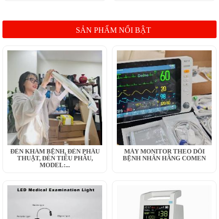
SẢN PHẨM NỔI BẬT
ĐÈN KHÁM BỆNH, ĐÈN PHẪU
MÁY MONITOR THEO DÕI
THUẬT, ĐÈN TIỂU PHẪU,
BỆNH NHÂN HÃNG COMEN
MODEL:...