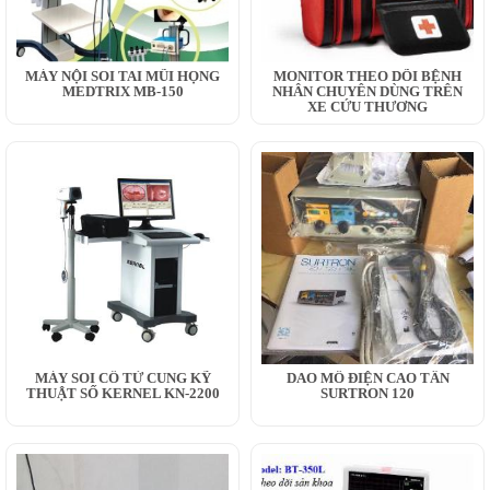
MÁY NỘI SOI TAI MŨI HỌNG
MONITOR THEO DÕI BỆNH
MEDTRIX MB-150
NHÂN CHUYÊN DÙNG TRÊN
XE CỨU THƯƠNG
MÁY SOI CỔ TỬ CUNG KỸ
DAO MỔ ĐIỆN CAO TẦN
THUẬT SỐ KERNEL KN-2200
SURTRON 120