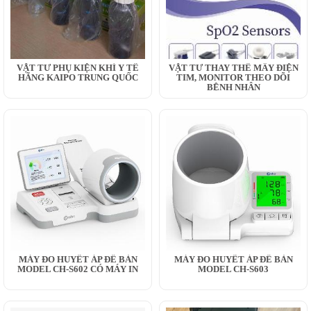
VẬT TƯ PHỤ KIỆN KHÍ Y TẾ
VẬT TƯ THAY THẾ MÂY ĐIỆN
HÃNG KAIPO TRUNG QUỐC
TIM, MONITOR THEO DÕI
BỆNH NHÂN
MÁY ĐO HUYẾT ÁP ĐỂ BÀN
MÁY ĐO HUYẾT ÁP ĐỂ BÀN
MODEL CH-S602 CÓ MÁY IN
MODEL CH-S603