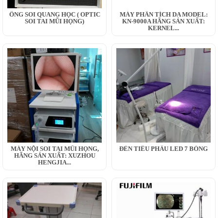
ỐNG SOI QUANG HỌC ( OPTIC
MÁY PHÂN TÍCH DA MODEL:
SOI TAI MŨI HỌNG)
KN-9000A HÃNG SẢN XUẤT:
KERNEL...
MÁY NỘI SOI TAI MŨI HỌNG,
ĐÈN TIỂU PHẪU LED 7 BÓNG
HÃNG SẢN XUẤT: XUZHOU
HENGJIA...