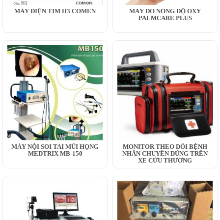
MÁY ĐIỆN TIM H3 COMEN
MÁY ĐO NỒNG ĐỘ OXY
PALMCARE PLUS
MÁY NỘI SOI TAI MŨI HỌNG
MONITOR THEO DÕI BỆNH
MEDTRIX MB-150
NHÂN CHUYÊN DÙNG TRÊN
XE CỨU THƯƠNG