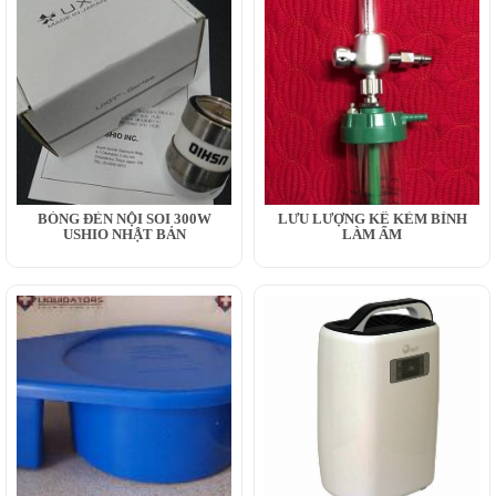
BÓNG ĐÈN NỘI SOI 300W
LƯU LƯỢNG KẾ KÈM BÌNH
USHIO NHẬT BẢN
LÀM ẨM