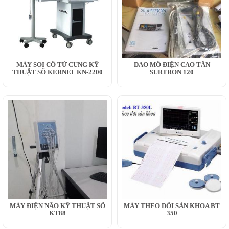
MÁY SOI CỔ TỬ CUNG KỸ
DAO MỔ ĐIỆN CAO TẦN
THUẬT SỐ KERNEL KN-2200
SURTRON 120
MÁY ĐIỆN NÃO KỸ THUẬT SỐ
MÁY THEO DÕI SẢN KHOA BT
KT88
350