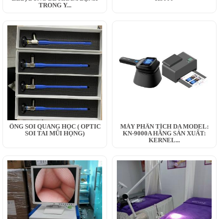
TRONG Y...
ỐNG SOI QUANG HỌC ( OPTIC
MÁY PHÂN TÍCH DA MODEL:
SOI TAI MŨI HỌNG)
KN-9000A HÃNG SẢN XUẤT:
KERNEL...