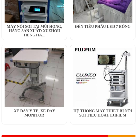
MÁY NỘI SOI TAI MŨI HỌNG,
ĐÈN TIỂU PHẪU LED 7 BÓNG
HÃNG SẢN XUẤT: XUZHOU
HENGJIA...
XE ĐẨY Y TẾ, XE ĐẨY
HỆ THỐNG MÁY THIẾT BỊ NỘI
MONITOR
SOI TIÊU HÓA FUJIFILM