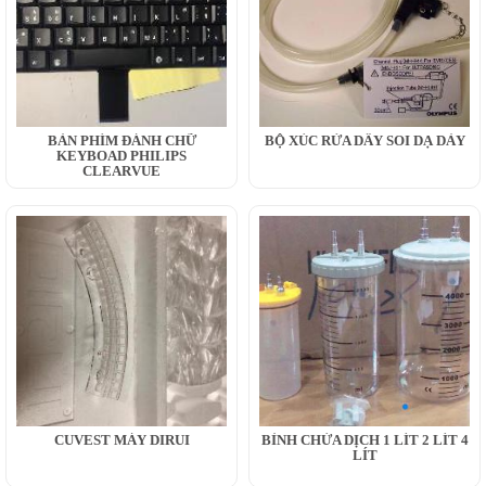
BÀN PHÍM ĐÁNH CHỮ
BỘ XÚC RỬA DÂY SOI DẠ DÀY
KEYBOAD PHILIPS
CLEARVUE
CUVEST MÁY DIRUI
BÌNH CHỨA DỊCH 1 LÍT 2 LÍT 4
LÍT