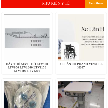
PHỤ KIỆN Y TẾ
Xem thêm
DÂY THỞ MÁY THỞ LTV900
XE LĂN CÓ PHANH YUWELL
LTV950 LTV1000 LTV1150
H007
LTV1100 LTV1200