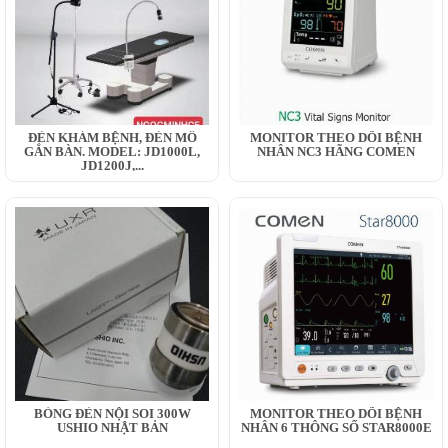
ĐÈN KHÁM BỆNH, ĐÈN MỔ
MONITOR THEO DÕI BỆNH
GẮN BÀN. MODEL: JD1000L,
NHÂN NC3 HÃNG COMEN
JD1200J,...
BÓNG ĐÈN NỘI SOI 300W
MONITOR THEO DÕI BỆNH
USHIO NHẬT BẢN
NHÂN 6 THÔNG SỐ STAR8000E