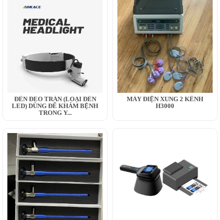
ĐÈN ĐEO TRÁN (LOẠI ĐÈN
MÁY ĐIỆN XUNG 2 KÊNH
LED) DÙNG ĐỂ KHÁM BỆNH
H3000
TRONG Y...