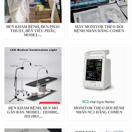
ĐÈN KHÁM BỆNH, ĐÈN PHẪU
MÁY MONITOR THEO DÕI
THUẬT, ĐÈN TIỂU PHẪU,
BỆNH NHÂN HÃNG COMEN
MODEL:...
ĐÈN KHÁM BỆNH, ĐÈN MỔ
MONITOR THEO DÕI BỆNH
GẮN BÀN. MODEL: JD1000L,
NHÂN NC3 HÃNG COMEN
JD1200J,...