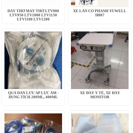
DÂY THỞ MÁY THỞ LTV900
XE LĂN CÓ PHANH YUWELL
LTV950 LTV1000 LTV1150
H007
LTV1100 LTV1200
QUẢ DẪN LƯU ÁP LỰC ÂM -
XE ĐẨY Y TẾ, XE ĐẨY
DUNG TÍCH 200ML, 400ML
MONITOR