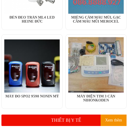
ĐÈN ĐEO TRÁN ML4 LED
MIẾNG CẦM MÁU MŨI, GẠC
HEINE ĐỨC
CẦM MÁU MŨI MEROCEL
MÁY ĐO SPO2 9590 NONIN MỸ
MÁY ĐIỆN TIM 3 CẦN
NIHONKODEN
THIẾT BỊ Y TẾ
Xem thêm