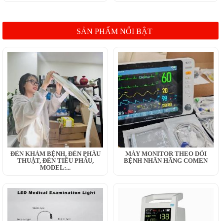
SẢN PHẨM NỔI BẬT
ĐÈN KHÁM BỆNH, ĐÈN PHẪU
MÁY MONITOR THEO DÕI
THUẬT, ĐÈN TIỂU PHẪU,
BỆNH NHÂN HÃNG COMEN
MODEL:...