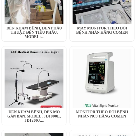
ĐÈN KHÁM BỆNH, ĐÈN PHẪU
MÁY MONITOR THEO DÕI
THUẬT, ĐÈN TIỂU PHẪU,
BỆNH NHÂN HÃNG COMEN
MODEL:...
ĐÈN KHÁM BỆNH, ĐÈN MỔ
MONITOR THEO DÕI BỆNH
GẮN BÀN. MODEL: JD1000L,
NHÂN NC3 HÃNG COMEN
JD1200J,...