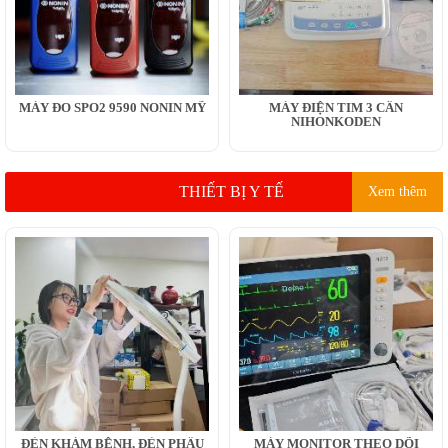
MÁY ĐO SPO2 9590 NONIN MỸ
MÁY ĐIỆN TIM 3 CẦN
NIHONKODEN
THIẾT BỊ Y TẾ
Xem thêm
ĐÈN KHÁM BỆNH, ĐÈN PHẪU
MÁY MONITOR THEO DÕI