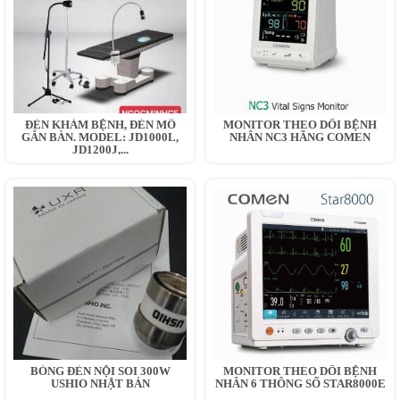
ĐÈN KHÁM BỆNH, ĐÈN MỔ
MONITOR THEO DÕI BỆNH
GẮN BÀN. MODEL: JD1000L,
NHÂN NC3 HÃNG COMEN
JD1200J,...
BÓNG ĐÈN NỘI SOI 300W
MONITOR THEO DÕI BỆNH
USHIO NHẬT BẢN
NHÂN 6 THÔNG SỐ STAR8000E