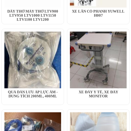
DÂY THỞ MÁY THỞ LTV900
XE LĂN CÓ PHANH YUWELL
LTV950 LTV1000 LTV1150
H007
LTV1100 LTV1200
QUẢ DẪN LƯU ÁP LỰC ÂM -
XE ĐẨY Y TẾ, XE ĐẨY
DUNG TÍCH 200ML, 400ML
MONITOR