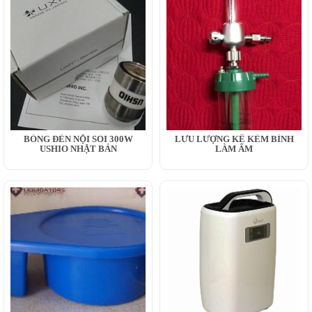
BÓNG ĐÈN NỘI SOI 300W
LƯU LƯỢNG KẾ KÈM BÌNH
USHIO NHẬT BẢN
LÀM ẨM