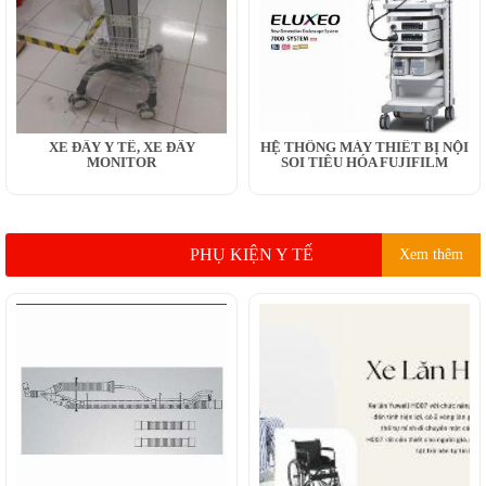
XE ĐẨY Y TẾ, XE ĐẨY
HỆ THỐNG MÁY THIẾT BỊ NỘI
MONITOR
SOI TIÊU HÓA FUJIFILM
PHỤ KIỆN Y TẾ
Xem thêm