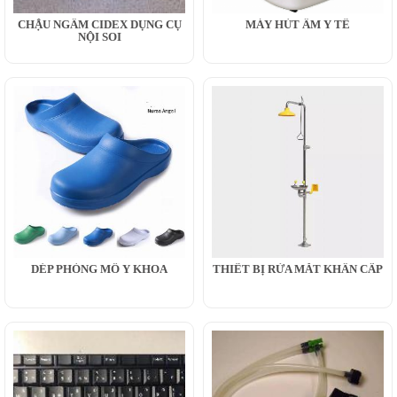
CHẬU NGÂM CIDEX DỤNG CỤ
MÁY HÚT ẨM Y TẾ
NỘI SOI
DÉP PHÒNG MỔ Y KHOA
THIẾT BỊ RỬA MẮT KHẨN CẤP