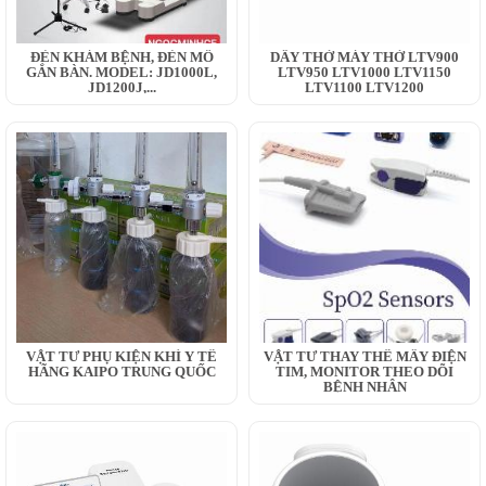
ĐÈN KHÁM BỆNH, ĐÈN MỔ
DÂY THỞ MÁY THỞ LTV900
GẮN BÀN. MODEL: JD1000L,
LTV950 LTV1000 LTV1150
JD1200J,...
LTV1100 LTV1200
VẬT TƯ PHỤ KIỆN KHÍ Y TẾ
VẬT TƯ THAY THẾ MÂY ĐIỆN
HÃNG KAIPO TRUNG QUỐC
TIM, MONITOR THEO DÕI
BỆNH NHÂN