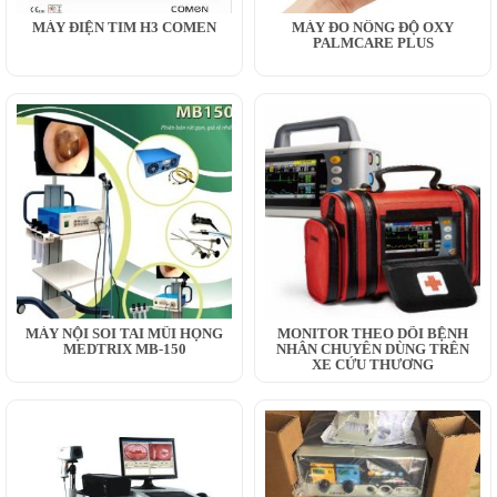
MÁY ĐIỆN TIM H3 COMEN
MÁY ĐO NỒNG ĐỘ OXY
PALMCARE PLUS
MÁY NỘI SOI TAI MŨI HỌNG
MONITOR THEO DÕI BỆNH
MEDTRIX MB-150
NHÂN CHUYÊN DÙNG TRÊN
XE CỨU THƯƠNG