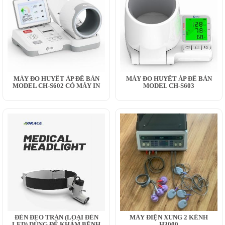
MÁY ĐO HUYẾT ÁP ĐỂ BÀN
MÁY ĐO HUYẾT ÁP ĐỂ BÀN
MODEL CH-S602 CÓ MÁY IN
MODEL CH-S603
ĐÈN ĐEO TRÁN (LOẠI ĐÈN
MÁY ĐIỆN XUNG 2 KÊNH
LED) DÙNG ĐỂ KHÁM BỆNH
H3000