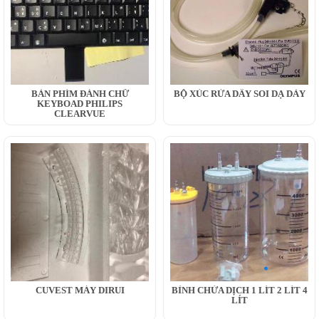
BÀN PHÍM ĐÁNH CHỮ
BỘ XÚC RỬA DÂY SOI DẠ DÀY
KEYBOAD PHILIPS
CLEARVUE
CUVEST MÁY DIRUI
BÌNH CHỨA DỊCH 1 LÍT 2 LÍT 4
LÍT