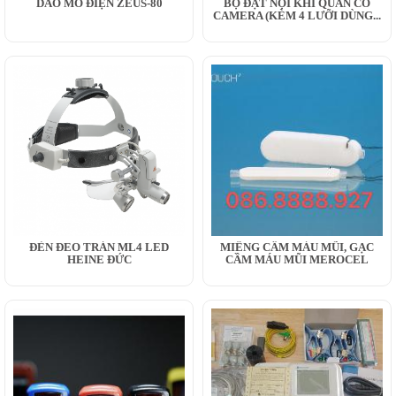
DAO MỔ ĐIỆN ZEUS-80
BỘ ĐẶT NỘI KHÍ QUẢN CÓ
CAMERA (KÈM 4 LƯỠI DÙNG...
ĐÈN ĐEO TRÁN ML4 LED
MIẾNG CẦM MÁU MŨI, GẠC
HEINE ĐỨC
CẦM MÁU MŨI MEROCEL