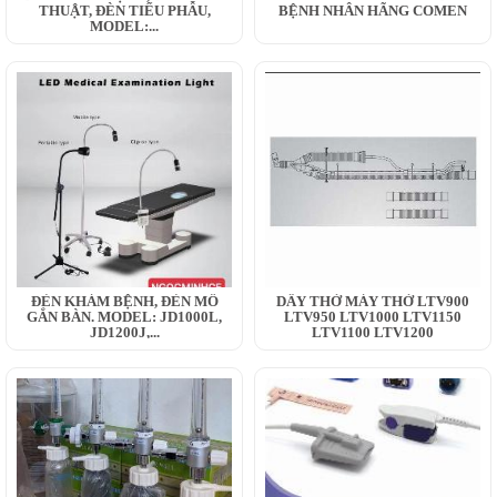
THUẬT, ĐÈN TIỂU PHẪU,
BỆNH NHÂN HÃNG COMEN
MODEL:...
ĐÈN KHÁM BỆNH, ĐÈN MỔ
DÂY THỞ MÁY THỞ LTV900
GẮN BÀN. MODEL: JD1000L,
LTV950 LTV1000 LTV1150
JD1200J,...
LTV1100 LTV1200