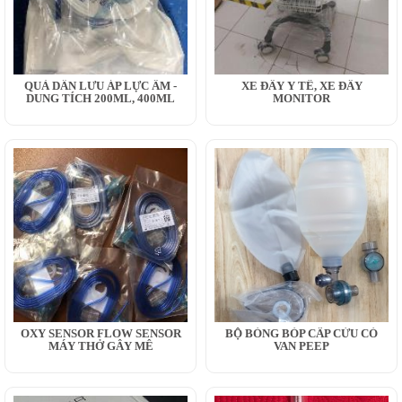
QUẢ DẪN LƯU ÁP LỰC ÂM -
XE ĐẨY Y TẾ, XE ĐẨY
DUNG TÍCH 200ML, 400ML
MONITOR
OXY SENSOR FLOW SENSOR
BỘ BÓNG BÓP CẤP CỨU CÓ
MÁY THỞ GÂY MÊ
VAN PEEP