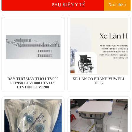
PHỤ KIỆN Y TẾ
Xem thêm
DÂY THỞ MÁY THỞ LTV900
XE LĂN CÓ PHANH YUWELL
LTV950 LTV1000 LTV1150
H007
LTV1100 LTV1200