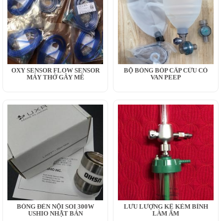
OXY SENSOR FLOW SENSOR
BỘ BÓNG BÓP CẤP CỨU CÓ
MÁY THỞ GÂY MÊ
VAN PEEP
BÓNG ĐÈN NỘI SOI 300W
LƯU LƯỢNG KẾ KÈM BÌNH
USHIO NHẬT BẢN
LÀM ẨM