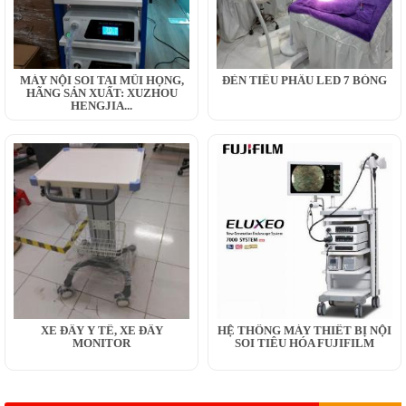
MÁY NỘI SOI TAI MŨI HỌNG,
ĐÈN TIỂU PHẪU LED 7 BÓNG
HÃNG SẢN XUẤT: XUZHOU
HENGJIA...
XE ĐẨY Y TẾ, XE ĐẨY
HỆ THỐNG MÁY THIẾT BỊ NỘI
MONITOR
SOI TIÊU HÓA FUJIFILM