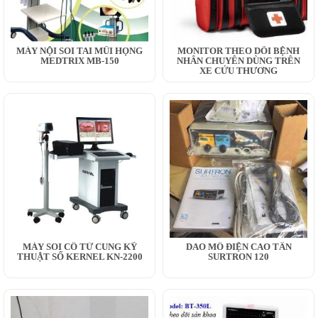
MÁY NỘI SOI TAI MŨI HỌNG
MONITOR THEO DÕI BỆNH
MEDTRIX MB-150
NHÂN CHUYÊN DÙNG TRÊN
XE CỨU THƯƠNG
MÁY SOI CỔ TỬ CUNG KỸ
DAO MỔ ĐIỆN CAO TẦN
THUẬT SỐ KERNEL KN-2200
SURTRON 120