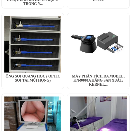
TRONG Y...
ỐNG SOI QUANG HỌC ( OPTIC
MÁY PHÂN TÍCH DA MODEL:
SOI TAI MŨI HỌNG)
KN-9000A HÃNG SẢN XUẤT:
KERNEL...