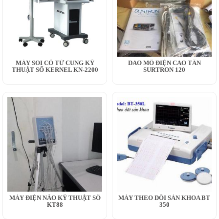
MÁY SOI CỔ TỬ CUNG KỸ
DAO MỔ ĐIỆN CAO TẦN
THUẬT SỐ KERNEL KN-2200
SURTRON 120
MÁY ĐIỆN NÃO KỸ THUẬT SỐ
MÁY THEO DÕI SẢN KHOA BT
KT88
350