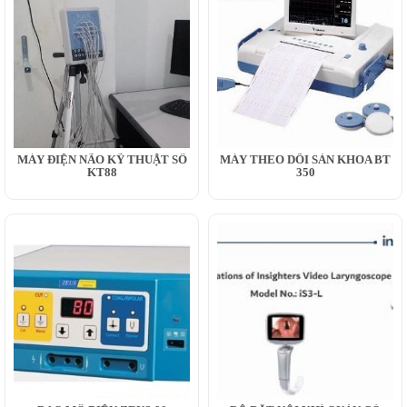
MÁY ĐIỆN NÃO KỸ THUẬT SỐ
MÁY THEO DÕI SẢN KHOA BT
KT88
350