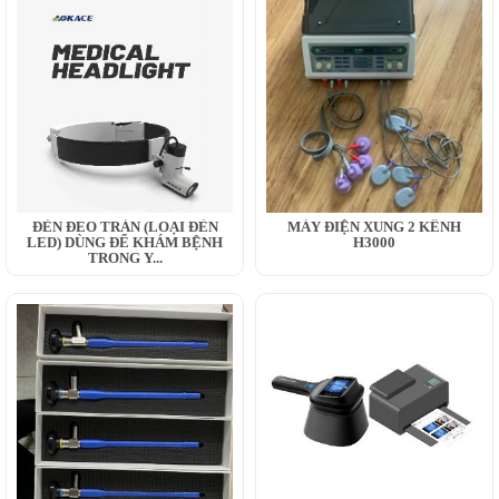
ĐÈN ĐEO TRÁN (LOẠI ĐÈN
MÁY ĐIỆN XUNG 2 KÊNH
LED) DÙNG ĐỂ KHÁM BỆNH
H3000
TRONG Y...