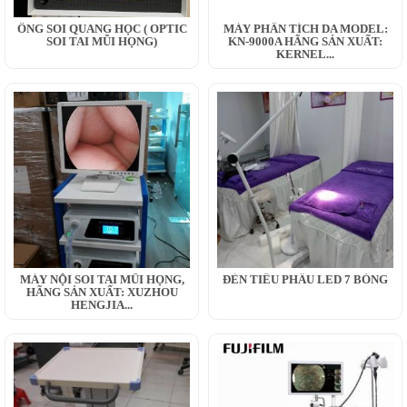
ỐNG SOI QUANG HỌC ( OPTIC
MÁY PHÂN TÍCH DA MODEL:
SOI TAI MŨI HỌNG)
KN-9000A HÃNG SẢN XUẤT:
KERNEL...
MÁY NỘI SOI TAI MŨI HỌNG,
ĐÈN TIỂU PHẪU LED 7 BÓNG
HÃNG SẢN XUẤT: XUZHOU
HENGJIA...