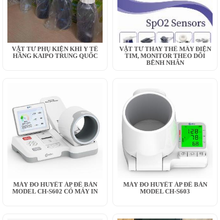
VẬT TƯ PHỤ KIỆN KHÍ Y TẾ
VẬT TƯ THAY THẾ MÂY ĐIỆN
HÃNG KAIPO TRUNG QUỐC
TIM, MONITOR THEO DÕI
BỆNH NHÂN
MÁY ĐO HUYẾT ÁP ĐỂ BÀN
MÁY ĐO HUYẾT ÁP ĐỂ BÀN
MODEL CH-S602 CÓ MÁY IN
MODEL CH-S603