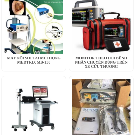
MÁY NỘI SOI TAI MŨI HỌNG
MONITOR THEO DÕI BỆNH
MEDTRIX MB-150
NHÂN CHUYÊN DÙNG TRÊN
XE CỨU THƯƠNG