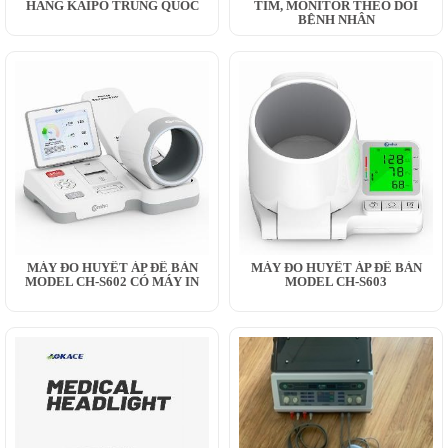
HÃNG KAIPO TRUNG QUỐC
TIM, MONITOR THEO DÕI
BỆNH NHÂN
MÁY ĐO HUYẾT ÁP ĐỂ BÀN
MÁY ĐO HUYẾT ÁP ĐỂ BÀN
MODEL CH-S602 CÓ MÁY IN
MODEL CH-S603