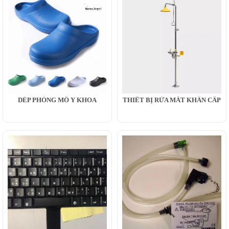
DÉP PHÒNG MỔ Y KHOA
THIẾT BỊ RỬA MẮT KHẨN CẤP