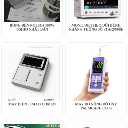
BÓNG ĐÈN NỘI SOI 300W
MONITOR THEO DÕI BỆNH
USHIO NHẬT BẢN
NHÂN 6 THÔNG SỐ STAR8000E
MÁY ĐIỆN TIM H3 COMEN
MÁY ĐO NỒNG ĐỘ OXY
PALMCARE PLUS