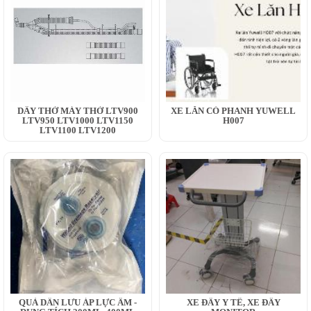
DÂY THỞ MÁY THỞ LTV900
XE LĂN CÓ PHANH YUWELL
LTV950 LTV1000 LTV1150
H007
LTV1100 LTV1200
QUẢ DẪN LƯU ÁP LỰC ÂM -
XE ĐẨY Y TẾ, XE ĐẨY