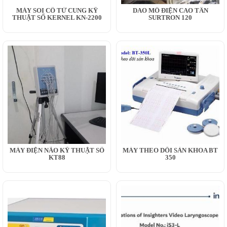
MÁY SOI CỔ TỬ CUNG KỸ
DAO MỔ ĐIỆN CAO TẦN
THUẬT SỐ KERNEL KN-2200
SURTRON 120
MÁY ĐIỆN NÃO KỸ THUẬT SỐ
MÁY THEO DÕI SẢN KHOA BT
KT88
350