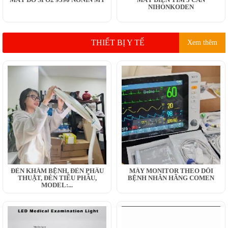
NIHONKODEN
THIẾT BỊ Y TẾ
Xem thêm
ĐÈN KHÁM BỆNH, ĐÈN PHẪU
MÁY MONITOR THEO DÕI
THUẬT, ĐÈN TIỂU PHẪU,
BỆNH NHÂN HÃNG COMEN
MODEL:...