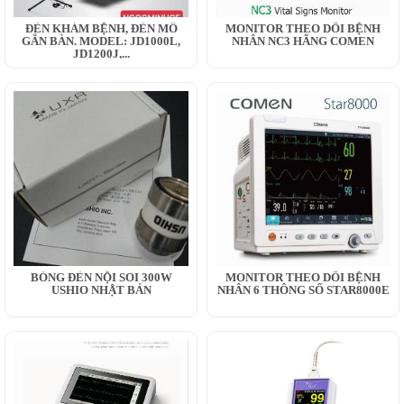
ĐÈN KHÁM BỆNH, ĐÈN MỔ
MONITOR THEO DÕI BỆNH
GẮN BÀN. MODEL: JD1000L,
NHÂN NC3 HÃNG COMEN
JD1200J,...
BÓNG ĐÈN NỘI SOI 300W
MONITOR THEO DÕI BỆNH
USHIO NHẬT BẢN
NHÂN 6 THÔNG SỐ STAR8000E