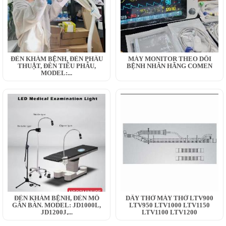
ĐÈN KHÁM BỆNH, ĐÈN PHẪU
MÁY MONITOR THEO DÕI
THUẬT, ĐÈN TIỂU PHẪU,
BỆNH NHÂN HÃNG COMEN
MODEL:...
ĐÈN KHÁM BỆNH, ĐÈN MỔ
DÂY THỞ MÁY THỞ LTV900
GẮN BÀN. MODEL: JD1000L,
LTV950 LTV1000 LTV1150
JD1200J,...
LTV1100 LTV1200