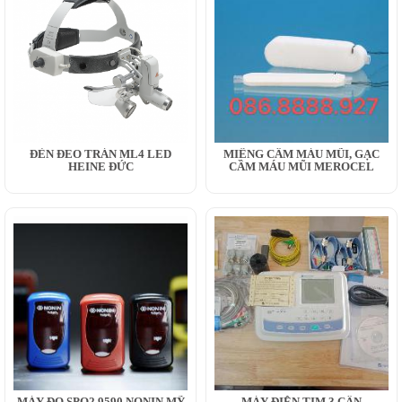
ĐÈN ĐEO TRÁN ML4 LED
MIẾNG CẦM MÁU MŨI, GẠC
HEINE ĐỨC
CẦM MÁU MŨI MEROCEL
MÁY ĐO SPO2 9590 NONIN MỸ
MÁY ĐIỆN TIM 3 CẦN