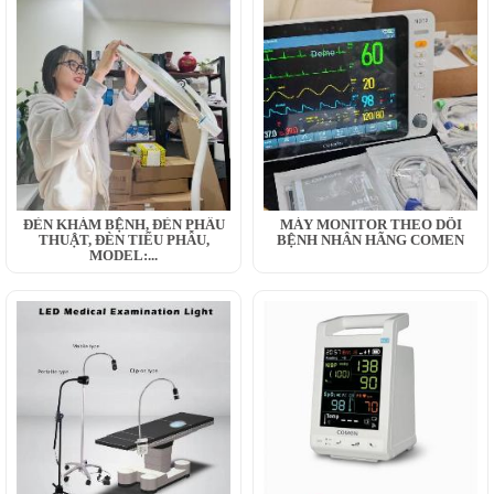
ĐÈN KHÁM BỆNH, ĐÈN PHẪU
MÁY MONITOR THEO DÕI
THUẬT, ĐÈN TIỂU PHẪU,
BỆNH NHÂN HÃNG COMEN
MODEL:...