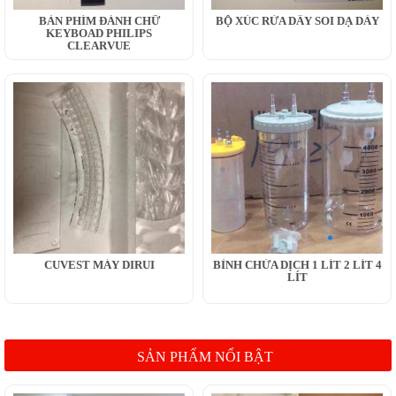
BÀN PHÍM ĐÁNH CHỮ
BỘ XÚC RỬA DÂY SOI DẠ DÀY
KEYBOAD PHILIPS
CLEARVUE
CUVEST MÁY DIRUI
BÌNH CHỨA DỊCH 1 LÍT 2 LÍT 4
LÍT
SẢN PHẨM NỔI BẬT