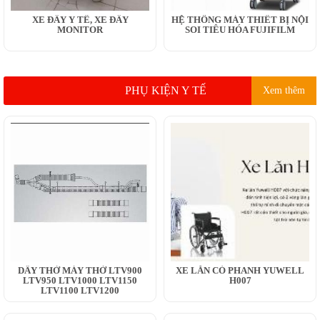
XE ĐẨY Y TẾ, XE ĐẨY
HỆ THỐNG MÁY THIẾT BỊ NỘI
MONITOR
SOI TIÊU HÓA FUJIFILM
PHỤ KIỆN Y TẾ
Xem thêm
DÂY THỞ MÁY THỞ LTV900
XE LĂN CÓ PHANH YUWELL
LTV950 LTV1000 LTV1150
H007
LTV1100 LTV1200