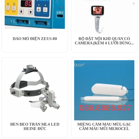
DAO MỔ ĐIỆN ZEUS-80
BỘ ĐẶT NỘI KHÍ QUẢN CÓ
CAMERA (KÈM 4 LƯỠI DÙNG...
ĐÈN ĐEO TRÁN ML4 LED
MIẾNG CẦM MÁU MŨI, GẠC
HEINE ĐỨC
CẦM MÁU MŨI MEROCEL