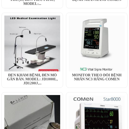
MODEL:...
ĐÈN KHÁM BỆNH, ĐÈN MỔ
MONITOR THEO DÕI BỆNH
GẮN BÀN. MODEL: JD1000L,
NHÂN NC3 HÃNG COMEN
JD1200J,...