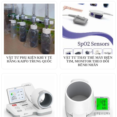
VẬT TƯ PHỤ KIỆN KHÍ Y TẾ
VẬT TƯ THAY THẾ MÂY ĐIỆN
HÃNG KAIPO TRUNG QUỐC
TIM, MONITOR THEO DÕI
BỆNH NHÂN