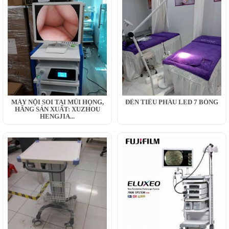
MÁY NỘI SOI TAI MŨI HỌNG,
ĐÈN TIỂU PHẪU LED 7 BÓNG
HÃNG SẢN XUẤT: XUZHOU
HENGJIA...