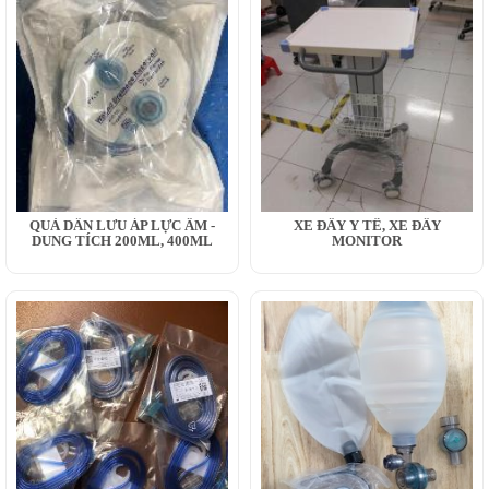
QUẢ DẪN LƯU ÁP LỰC ÂM -
XE ĐẨY Y TẾ, XE ĐẨY
DUNG TÍCH 200ML, 400ML
MONITOR