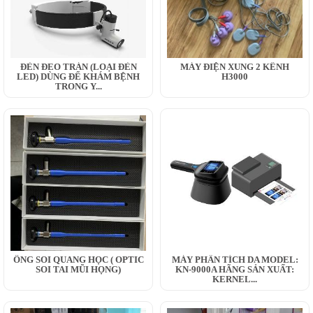
ĐÈN ĐEO TRÁN (LOẠI ĐÈN
MÁY ĐIỆN XUNG 2 KÊNH
LED) DÙNG ĐỂ KHÁM BỆNH
H3000
TRONG Y...
ỐNG SOI QUANG HỌC ( OPTIC
MÁY PHÂN TÍCH DA MODEL:
SOI TAI MŨI HỌNG)
KN-9000A HÃNG SẢN XUẤT:
KERNEL...