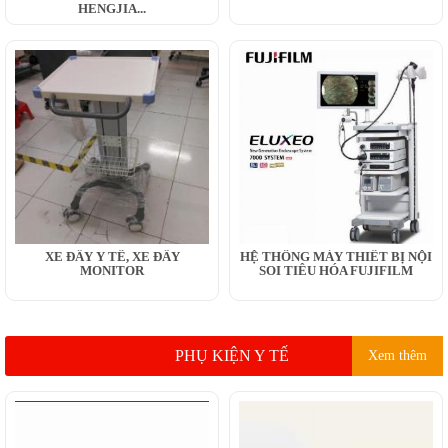
HENGJIA...
XE ĐẨY Y TẾ, XE ĐẨY
HỆ THỐNG MÁY THIẾT BỊ NỘI
MONITOR
SOI TIÊU HÓA FUJIFILM
PHỤ KIỆN Y TẾ
Xem thêm