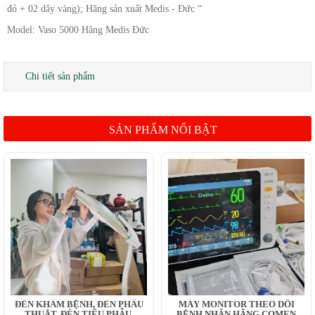
đỏ + 02 dây vàng); Hãng sản xuất Medis - Đức “
Model: Vaso 5000 Hãng Medis Đức
Chi tiết sản phẩm
SẢN PHẨM NỔI BẬT
ĐÈN KHÁM BỆNH, ĐÈN PHẪU
MÁY MONITOR THEO DÕI
THUẬT, ĐÈN TIỂU PHẪU,
BỆNH NHÂN HÃNG COMEN