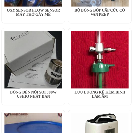
OXY SENSOR FLOW SENSOR
BỘ BÓNG BÓP CẤP CỨU CÓ
MÁY THỞ GÂY MÊ
VAN PEEP
BÓNG ĐÈN NỘI SOI 300W
LƯU LƯỢNG KẾ KÈM BÌNH
USHIO NHẬT BẢN
LÀM ẨM