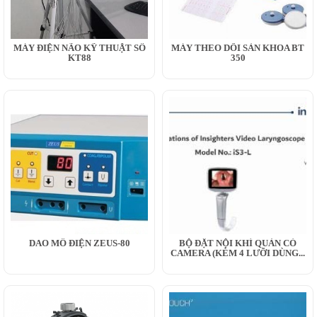
MÁY ĐIỆN NÃO KỸ THUẬT SỐ
MÁY THEO DÕI SẢN KHOA BT
KT88
350
DAO MỔ ĐIỆN ZEUS-80
BỘ ĐẶT NỘI KHÍ QUẢN CÓ
CAMERA (KÈM 4 LƯỠI DÙNG...