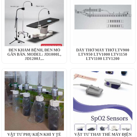
ĐÈN KHÁM BỆNH, ĐÈN MỔ
DÂY THỞ MÁY THỞ LTV900
GẮN BÀN. MODEL: JD1000L,
LTV950 LTV1000 LTV1150
JD1200J,...
LTV1100 LTV1200
VẬT TƯ PHỤ KIỆN KHÍ Y TẾ
VẬT TƯ THAY THẾ MÂY ĐIỆN