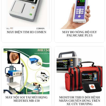
MÁY ĐIỆN TIM H3 COMEN
MÁY ĐO NỒNG ĐỘ OXY
PALMCARE PLUS
MÁY NỘI SOI TAI MŨI HỌNG
MONITOR THEO DÕI BỆNH
MEDTRIX MB-150
NHÂN CHUYÊN DÙNG TRÊN
XE CỨU THƯƠNG