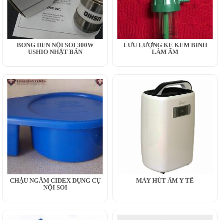
BÓNG ĐÈN NỘI SOI 300W
LƯU LƯỢNG KẾ KÈM BÌNH
USHIO NHẬT BẢN
LÀM ẨM
CHẬU NGÂM CIDEX DỤNG CỤ
MÁY HÚT ẨM Y TẾ
NỘI SOI