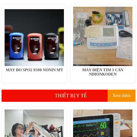
MÁY ĐO SPO2 9590 NONIN MỸ
MÁY ĐIỆN TIM 3 CẦN
NIHONKODEN
THIẾT BỊ Y TẾ
Xem thêm