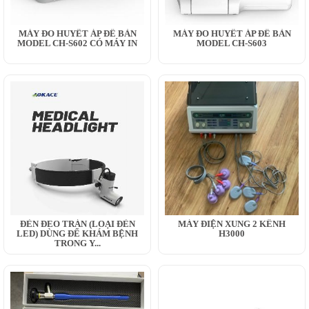
MÁY ĐO HUYẾT ÁP ĐỂ BÀN
MÁY ĐO HUYẾT ÁP ĐỂ BÀN
MODEL CH-S602 CÓ MÁY IN
MODEL CH-S603
ĐÈN ĐEO TRÁN (LOẠI ĐÈN
MÁY ĐIỆN XUNG 2 KÊNH
LED) DÙNG ĐỂ KHÁM BỆNH
H3000
TRONG Y...