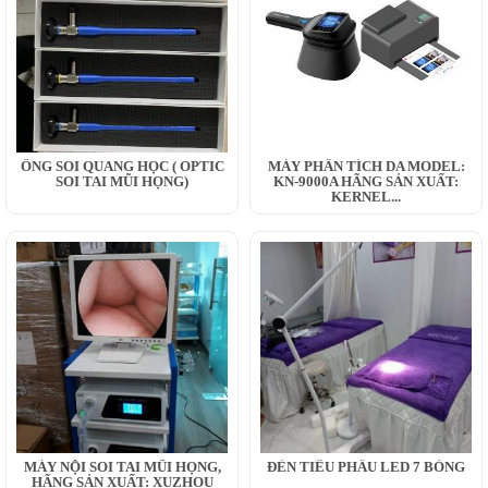
ỐNG SOI QUANG HỌC ( OPTIC
MÁY PHÂN TÍCH DA MODEL:
SOI TAI MŨI HỌNG)
KN-9000A HÃNG SẢN XUẤT:
KERNEL...
MÁY NỘI SOI TAI MŨI HỌNG,
ĐÈN TIỂU PHẪU LED 7 BÓNG
HÃNG SẢN XUẤT: XUZHOU