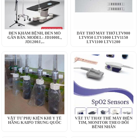
ĐÈN KHÁM BỆNH, ĐÈN MỔ
DÂY THỞ MÁY THỞ LTV900
GẮN BÀN. MODEL: JD1000L,
LTV950 LTV1000 LTV1150
JD1200J,...
LTV1100 LTV1200
VẬT TƯ PHỤ KIỆN KHÍ Y TẾ
VẬT TƯ THAY THẾ MÂY ĐIỆN
HÃNG KAIPO TRUNG QUỐC
TIM, MONITOR THEO DÕI
BỆNH NHÂN