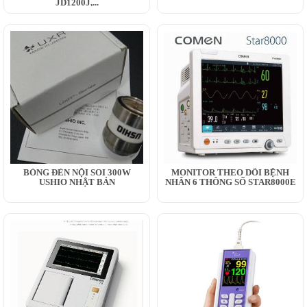
JD1200J,...
BÓNG ĐÈN NỘI SOI 300W
MONITOR THEO DÕI BỆNH
USHIO NHẬT BẢN
NHÂN 6 THÔNG SỐ STAR8000E