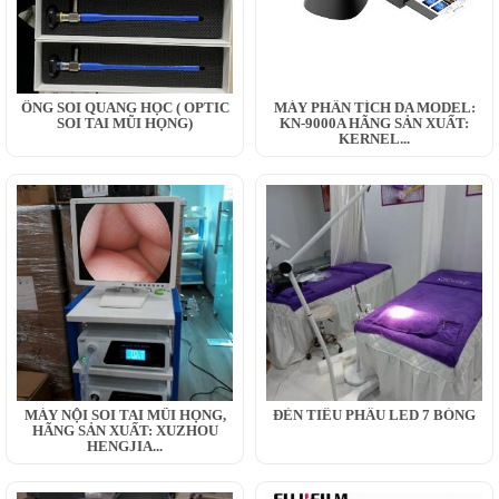
ỐNG SOI QUANG HỌC ( OPTIC
MÁY PHÂN TÍCH DA MODEL:
SOI TAI MŨI HỌNG)
KN-9000A HÃNG SẢN XUẤT:
KERNEL...
MÁY NỘI SOI TAI MŨI HỌNG,
ĐÈN TIỂU PHẪU LED 7 BÓNG
HÃNG SẢN XUẤT: XUZHOU
HENGJIA...