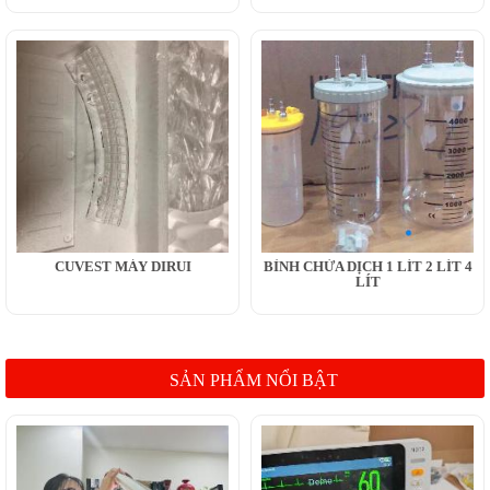
CUVEST MÁY DIRUI
BÌNH CHỨA DỊCH 1 LÍT 2 LÍT 4
LÍT
SẢN PHẨM NỔI BẬT