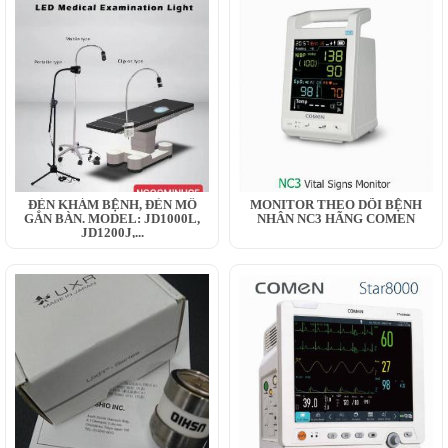
ĐÈN KHÁM BỆNH, ĐÈN MỔ
MONITOR THEO DÕI BỆNH
GẮN BÀN. MODEL: JD1000L,
NHÂN NC3 HÃNG COMEN
JD1200J,...