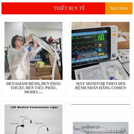
THIẾT BỊ Y TẾ
Xem thêm
ĐÈN KHÁM BỆNH, ĐÈN PHẪU
MÁY MONITOR THEO DÕI
THUẬT, ĐÈN TIỂU PHẪU,
BỆNH NHÂN HÃNG COMEN
MODEL:...