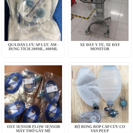
QUẢ DẪN LƯU ÁP LỰC ÂM -
XE ĐẨY Y TẾ, XE ĐẨY
DUNG TÍCH 200ML, 400ML
MONITOR
OXY SENSOR FLOW SENSOR
BỘ BÓNG BÓP CẤP CỨU CÓ
MÁY THỞ GÂY MÊ
VAN PEEP