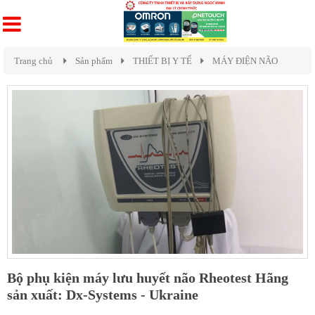
Trang chủ
Sản phẩm
THIẾT BỊ Y TẾ
MÁY ĐIỆN NÃO
Bộ phụ kiện máy lưu huyết não Rheotest Hãng
sản xuất: Dx-Systems - Ukraine