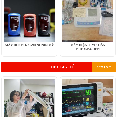
MÁY ĐO SPO2 9590 NONIN MỸ
MÁY ĐIỆN TIM 3 CẦN
NIHONKODEN
THIẾT BỊ Y TẾ
Xem thêm