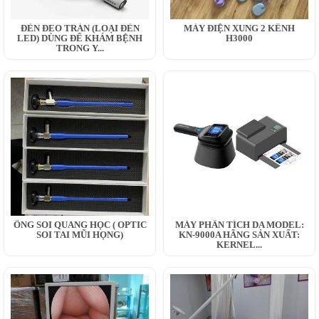
ĐÈN ĐEO TRÁN (LOẠI ĐÈN
MÁY ĐIỆN XUNG 2 KÊNH
LED) DÙNG ĐỂ KHÁM BỆNH
H3000
TRONG Y...
ỐNG SOI QUANG HỌC ( OPTIC
MÁY PHÂN TÍCH DA MODEL:
SOI TAI MŨI HỌNG)
KN-9000A HÃNG SẢN XUẤT:
KERNEL...