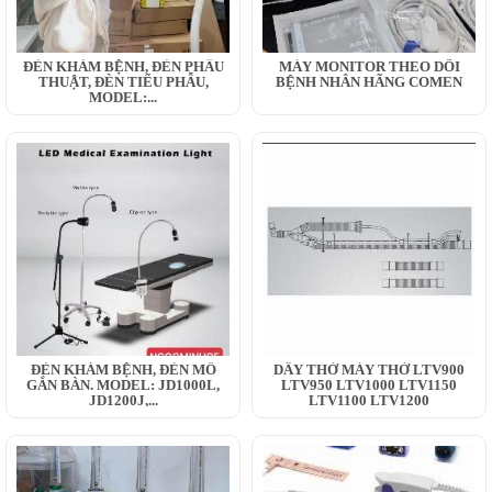
ĐÈN KHÁM BỆNH, ĐÈN PHẪU
MÁY MONITOR THEO DÕI
THUẬT, ĐÈN TIỂU PHẪU,
BỆNH NHÂN HÃNG COMEN
MODEL:...
ĐÈN KHÁM BỆNH, ĐÈN MỔ
DÂY THỞ MÁY THỞ LTV900
GẮN BÀN. MODEL: JD1000L,
LTV950 LTV1000 LTV1150
JD1200J,...
LTV1100 LTV1200