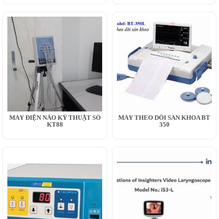
MÁY ĐIỆN NÃO KỸ THUẬT SỐ
MÁY THEO DÕI SẢN KHOA BT
KT88
350