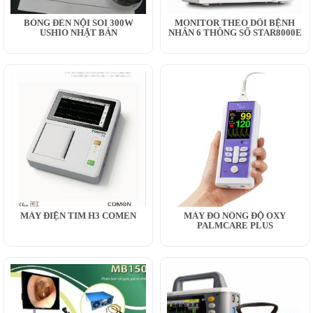
BÓNG ĐÈN NỘI SOI 300W
MONITOR THEO DÕI BỆNH
USHIO NHẬT BẢN
NHÂN 6 THÔNG SỐ STAR8000E
MÁY ĐIỆN TIM H3 COMEN
MÁY ĐO NỒNG ĐỘ OXY
PALMCARE PLUS