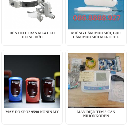
ĐÈN ĐEO TRÁN ML4 LED
MIẾNG CẦM MÁU MŨI, GẠC
HEINE ĐỨC
CẦM MÁU MŨI MEROCEL
MÁY ĐO SPO2 9590 NONIN MỸ
MÁY ĐIỆN TIM 3 CẦN
NIHONKODEN