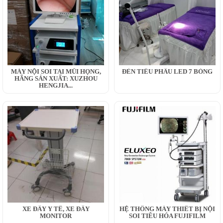
MÁY NỘI SOI TAI MŨI HỌNG,
ĐÈN TIỂU PHẪU LED 7 BÓNG
HÃNG SẢN XUẤT: XUZHOU
HENGJIA...
XE ĐẨY Y TẾ, XE ĐẨY
HỆ THỐNG MÁY THIẾT BỊ NỘI
MONITOR
SOI TIÊU HÓA FUJIFILM