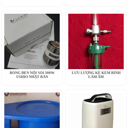
BÓNG ĐÈN NỘI SOI 300W
LƯU LƯỢNG KẾ KÈM BÌNH
USHIO NHẬT BẢN
LÀM ẨM