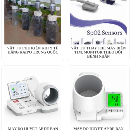
VẬT TƯ PHỤ KIỆN KHÍ Y TẾ
VẬT TƯ THAY THẾ MÂY ĐIỆN
HÃNG KAIPO TRUNG QUỐC
TIM, MONITOR THEO DÕI
BỆNH NHÂN
MÁY ĐO HUYẾT ÁP ĐỂ BÀN
MÁY ĐO HUYẾT ÁP ĐỂ BÀN