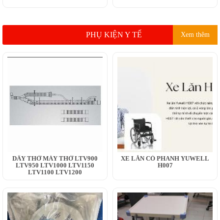
PHỤ KIỆN Y TẾ
Xem thêm
DÂY THỞ MÁY THỞ LTV900
XE LĂN CÓ PHANH YUWELL
LTV950 LTV1000 LTV1150
H007
LTV1100 LTV1200