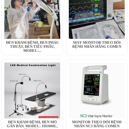
ĐÈN KHÁM BỆNH, ĐÈN PHẪU
MÁY MONITOR THEO DÕI
THUẬT, ĐÈN TIỂU PHẪU,
BỆNH NHÂN HÃNG COMEN
MODEL:...
ĐÈN KHÁM BỆNH, ĐÈN MỔ
MONITOR THEO DÕI BỆNH
GẮN BÀN. MODEL: JD1000L,
NHÂN NC3 HÃNG COMEN