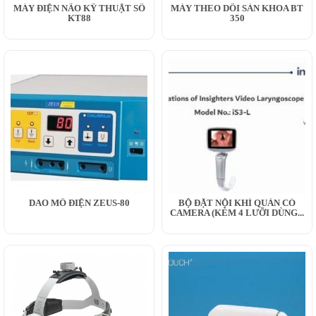
MÁY ĐIỆN NÃO KỸ THUẬT SỐ
MÁY THEO DÕI SẢN KHOA BT
KT88
350
DAO MỔ ĐIỆN ZEUS-80
BỘ ĐẶT NỘI KHÍ QUẢN CÓ
CAMERA (KÈM 4 LƯỠI DÙNG...