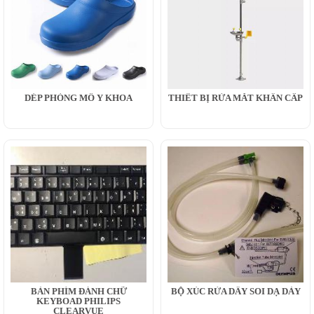
DÉP PHÒNG MỔ Y KHOA
THIẾT BỊ RỬA MẮT KHẨN CẤP
BÀN PHÍM ĐÁNH CHỮ
BỘ XÚC RỬA DÂY SOI DẠ DÀY
KEYBOAD PHILIPS
CLEARVUE