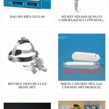
DAO MỔ ĐIỆN ZEUS-80
BỘ ĐẶT NỘI KHÍ QUẢN CÓ
CAMERA (KÈM 4 LƯỠI DÙNG...
ĐÈN ĐEO TRÁN ML4 LED
MIẾNG CẦM MÁU MŨI, GẠC
HEINE ĐỨC
CẦM MÁU MŨI MEROCEL