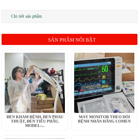
Chi tiết sản phẩm
SẢN PHẨM NỔI BẬT
ĐÈN KHÁM BỆNH, ĐÈN PHẪU
MÁY MONITOR THEO DÕI
THUẬT, ĐÈN TIỂU PHẪU,
BỆNH NHÂN HÃNG COMEN
MODEL:...