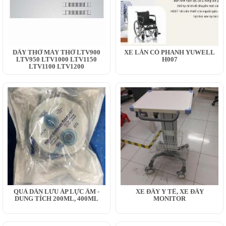
DÂY THỞ MÁY THỞ LTV900
XE LĂN CÓ PHANH YUWELL
LTV950 LTV1000 LTV1150
H007
LTV1100 LTV1200
QUẢ DẪN LƯU ÁP LỰC ÂM -
XE ĐẨY Y TẾ, XE ĐẨY
DUNG TÍCH 200ML, 400ML
MONITOR