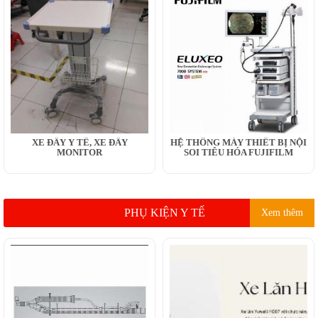
XE ĐẨY Y TẾ, XE ĐẨY
HỆ THỐNG MÁY THIẾT BỊ NỘI
MONITOR
SOI TIÊU HÓA FUJIFILM
PHỤ KIỆN Y TẾ
Xem thêm