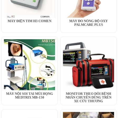
MÁY ĐIỆN TIM H3 COMEN
MÁY ĐO NỒNG ĐỘ OXY
PALMCARE PLUS
MÁY NỘI SOI TAI MŨI HỌNG
MONITOR THEO DÕI BỆNH
MEDTRIX MB-150
NHÂN CHUYÊN DÙNG TRÊN
XE CỨU THƯƠNG