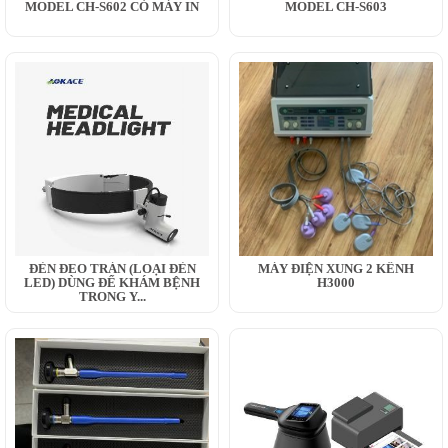
MODEL CH-S602 CÓ MÁY IN
MODEL CH-S603
ĐÈN ĐEO TRÁN (LOẠI ĐÈN
MÁY ĐIỆN XUNG 2 KÊNH
LED) DÙNG ĐỂ KHÁM BỆNH
H3000
TRONG Y...