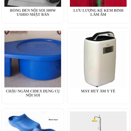
BÓNG ĐÈN NỘI SOI 300W
LƯU LƯỢNG KẾ KÈM BÌNH
USHIO NHẬT BẢN
LÀM ẨM
CHẬU NGÂM CIDEX DỤNG CỤ
MÁY HÚT ẨM Y TẾ
NỘI SOI