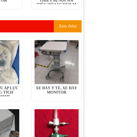
TOR
THIẾT BỊ NỘI SOI
TIÊU HÓA FUJIFILM
Xem thêm
U ÁP LỰC
XE ĐẨY Y TẾ, XE ĐẨY
G TÍCH
MONITOR
400ML