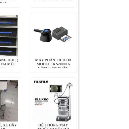
Y IN
ANG HỌC (
MÁY PHÂN TÍCH DA
 TAI MŨI
MODEL: KN-9000A
G)
HÃNG SẢN XUẤT:
KERNEL...
́, XE ĐẨY
HỆ THỐNG MÁY