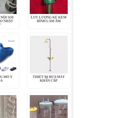
NỘI SOI
LƯU LƯỢNG KẾ KÈM
IO NHẬT
BÌNH LÀM ẨM
N
G MỔ Y
THIẾT BỊ RỬA MẮT
OA
KHẨN CẤP