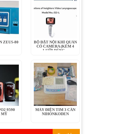
N ZEUS-80
BỘ ĐẶT NỘI KHÍ QUẢN
CÓ CAMERA (KÈM 4
LƯỠI DÙNG...
O2 9590
MÁY ĐIỆN TIM 3 CẦN
 MỸ
NIHONKODEN