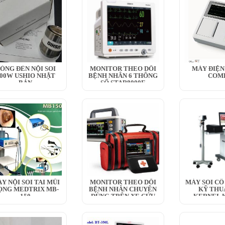
ÓNG ĐÈN NỘI SOI
MONITOR THEO DÕI
MÁY ĐIỆN
00W USHIO NHẬT
BỆNH NHÂN 6 THÔNG
COM
BẢN
SỐ STAR8000E
Y NỘI SOI TAI MŨI
MONITOR THEO DÕI
MÁY SOI CỔ
ỌNG MEDTRIX MB-
BỆNH NHÂN CHUYÊN
KỸ THU
150
DÙNG TRÊN XE CỨU
KERNEL K
THƯƠNG