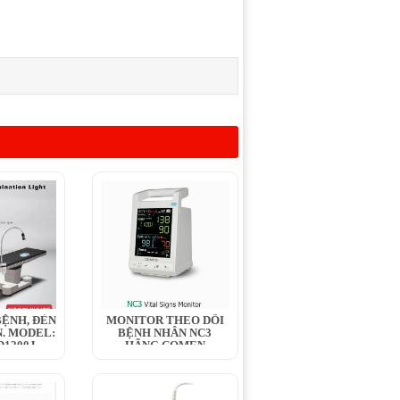
ỆNH, ĐÈN
MONITOR THEO DÕI
. MODEL:
BỆNH NHÂN NC3
1200J,...
HÃNG COMEN