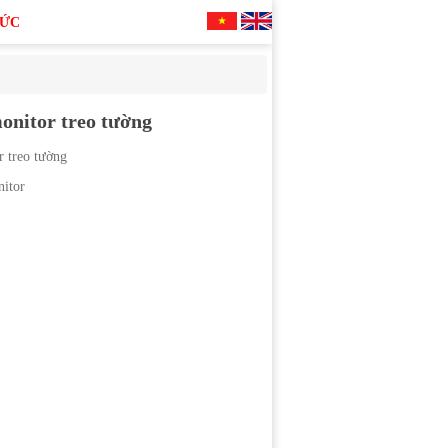
TỨC
onitor treo tường
r treo tường
nitor