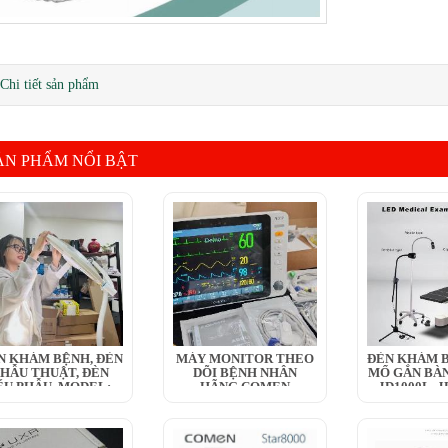
Chi tiết sản phẩm
ẢN PHẨM NỔI BẬT
N KHÁM BỆNH, ĐÈN
MÁY MONITOR THEO
ĐÈN KHÁM B
HẪU THUẬT, ĐÈN
DÕI BỆNH NHÂN
MỔ GẮN BÀN
ỂU PHẪU, MODEL:...
HÃNG COMEN
JD1000L, JD