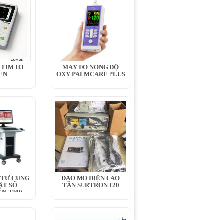
 TIM H3
MÁY ĐO NỒNG ĐỘ
EN
OXY PALMCARE PLUS
 TỬ CUNG
DAO MỔ ĐIỆN CAO
ẬT SỐ
TẦN SURTRON 120
N-2200