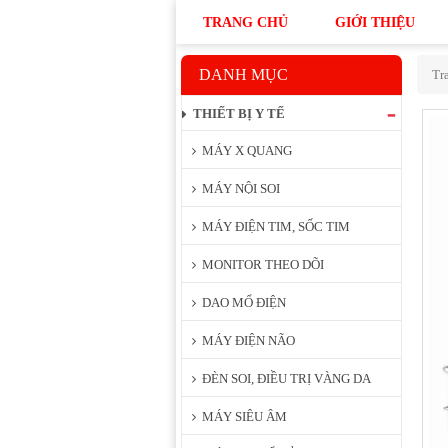
TRANG CHỦ
GIỚI THIỆU
DANH MỤC
Tr
THIẾT BỊ Y TẾ
MÁY X QUANG
MÁY NỘI SOI
MÁY ĐIỆN TIM, SỐC TIM
MONITOR THEO DÕI
DAO MỔ ĐIỆN
MÁY ĐIỆN NÃO
ĐÈN SOI, ĐIỀU TRỊ VÀNG DA
MÁY SIÊU ÂM