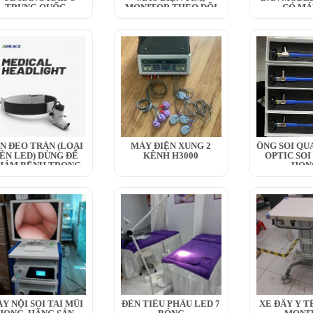
TRUNG QUỐC
MONITOR THEO DÕI
CÓ MÁ
BỆNH NHÂN
N ĐEO TRÁN (LOẠI
MÁY ĐIỆN XUNG 2
ỐNG SOI QU
ÈN LED) DÙNG ĐỂ
KÊNH H3000
OPTIC SOI
HÁM BỆNH TRONG
HỌN
Y...
Y NỘI SOI TAI MŨI
ĐÈN TIỂU PHẪU LED 7
XE ĐẨY Y TÊ