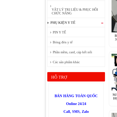
VẬT LÝ TRỊ LIỆU & PHỤC HỒI
CHỨC NĂNG
PHỤ KIỆN Y TẾ
PIN Y TẾ
B
3
Bóng đèn y tế
Phần mềm, card, cáp kết nối
Các sản phẩm khác
HỖ TRỢ
MÁ
BÁN HÀNG TOÀN QUỐC
H
Online 24/24
Call, SMS, Zalo