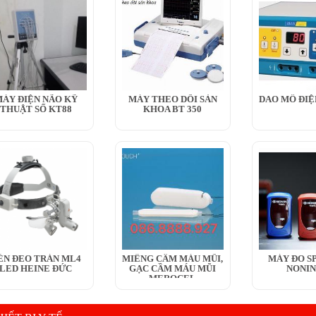
ÁY ĐIỆN NÃO KỸ
MÁY THEO DÕI SẢN
DAO MỔ ĐIỆ
THUẬT SỐ KT88
KHOA BT 350
ÈN ĐEO TRÁN ML4
MIẾNG CẦM MÁU MŨI,
MÁY ĐO SP
LED HEINE ĐỨC
GẠC CẦM MÁU MŨI
NONIN
MEROCEL