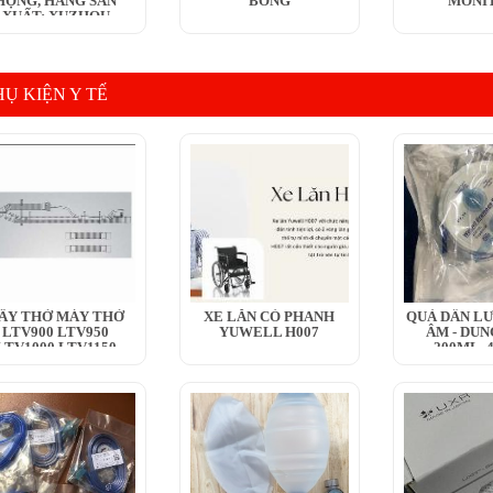
HỌNG, HÃNG SẢN
BÓNG
MONI
XUẤT: XUZHOU
HENGJIA...
HỤ KIỆN Y TẾ
ÂY THỞ MÁY THỞ
XE LĂN CÓ PHANH
QUẢ DẪN LƯ
LTV900 LTV950
YUWELL H007
ÂM - DUN
LTV1000 LTV1150
200ML, 
LTV1100 LTV1200