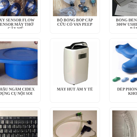
XY SENSOR FLOW
BỘ BÓNG BÓP CẤP
BÓNG ĐÈN 
SENSOR MÁY THỞ
CỨU CÓ VAN PEEP
300W USH
GÂY MÊ
BẢ
HẬU NGÂM CIDEX
MÁY HÚT ẨM Y TẾ
DÉP PHÒN
DỤNG CỤ NỘI SOI
KH