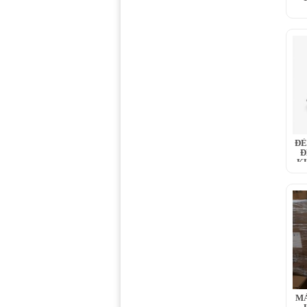
ĐÈ
Đ
K
MÁ