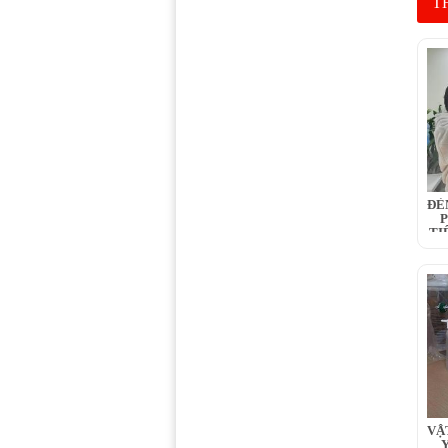
TH
ĐÈ
P
TI
VẬ