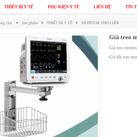
THIẾT BỊ Y TẾ
PHỤ KIỆN Y TẾ
LIÊN HỆ
TIN 
ang chủ
Sản phẩm
THIẾT BỊ Y TẾ
MONITOR THEO DÕI
Giá treo m
Giá treo monito
Giá bắt treo mo