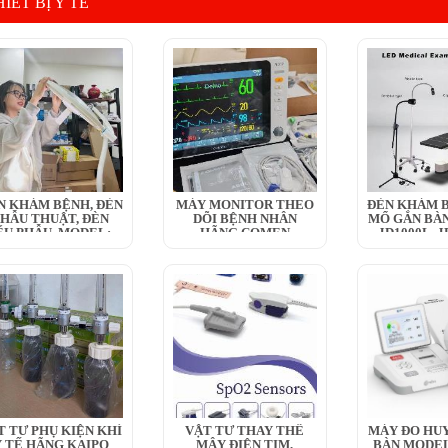
IẾT BỊ Y TẾ
N KHÁM BỆNH, ĐÈN
MÁY MONITOR THEO
ĐÈN KHÁM B
HẪU THUẬT, ĐÈN
DÕI BỆNH NHÂN
MỔ GẮN BÀN
ỂU PHẪU, MODEL:...
HÃNG COMEN
JD1000L, JD
T TƯ PHỤ KIỆN KHÍ
VẬT TƯ THAY THẾ
MÁY ĐO HUY
Y TẾ HÃNG KAIPO
MÂY ĐIỆN TIM,
BÀN MODEL