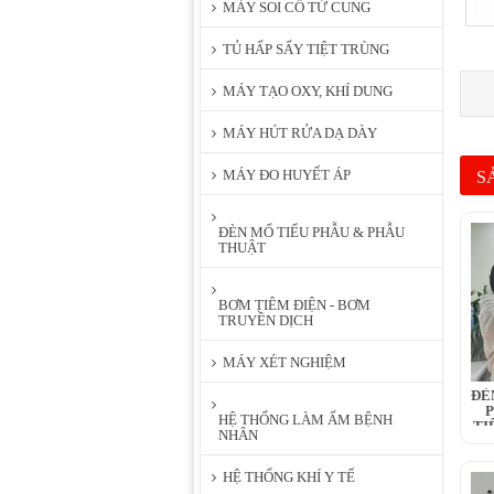
MÁY SOI CỔ TỬ CUNG
TỦ HẤP SẤY TIỆT TRÙNG
MÁY TẠO OXY, KHÍ DUNG
MÁY HÚT RỬA DẠ DÀY
MÁY ĐO HUYẾT ÁP
S
ĐÈN MỔ TIỂU PHẪU & PHẪU
THUẬT
BƠM TIÊM ĐIỆN - BƠM
TRUYỀN DỊCH
MÁY XÉT NGHIỆM
ĐÈ
P
HỆ THỐNG LÀM ẤM BỆNH
TI
NHÂN
HỆ THỐNG KHÍ Y TẾ