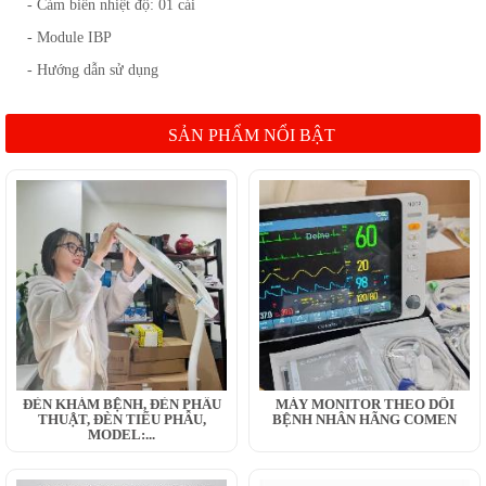
- Cảm biến nhiệt độ: 01 cái
- Module IBP
- Hướng dẫn sử dụng
SẢN PHẨM NỔI BẬT
ĐÈN KHÁM BỆNH, ĐÈN PHẪU
MÁY MONITOR THEO DÕI
THUẬT, ĐÈN TIỂU PHẪU,
BỆNH NHÂN HÃNG COMEN
MODEL:...