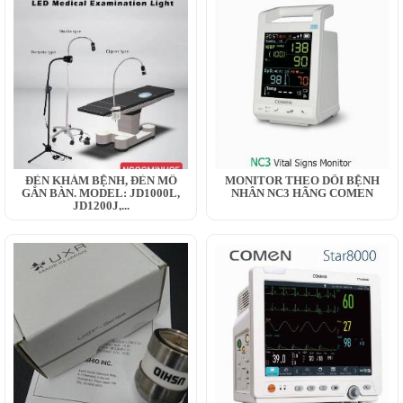
ĐÈN KHÁM BỆNH, ĐÈN MỔ
MONITOR THEO DÕI BỆNH
GẮN BÀN. MODEL: JD1000L,
NHÂN NC3 HÃNG COMEN
JD1200J,...