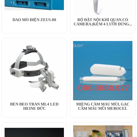
DAO MỔ ĐIỆN ZEUS-80
BỘ ĐẶT NỘI KHÍ QUẢN CÓ
CAMERA (KÈM 4 LƯỠI DÙNG...
ĐÈN ĐEO TRÁN ML4 LED
MIẾNG CẦM MÁU MŨI, GẠC
HEINE ĐỨC
CẦM MÁU MŨI MEROCEL