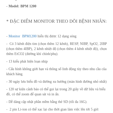
- Model: BPM 1200
* ĐẶC ĐIỂM MONITOR THEO DÕI BỆNH NHÂN:
-
Monitor BPM1200
hiển thị được 12 dạng sóng
- Có 3 kênh điện tim (chọn thêm 12 kênh), RESP, NIBP, SpO2, 2IBP
(chọn thêm 4IBP), 2 kênh nhiệt độ (chọn thêm 4 kênh nhiệt độ), chọn
thêm EtCO2 (đường khí chính/phụ).
- 13 kiểu phát hiện loạn nhịp
- Cấu hình không giới hạn và thông số linh động tùy theo nhu cầu của
khách hàng.
- 30 ngày lưu biểu đồ và đường xu hướng (màn hình đường nhỏ nhất)
- 120 sự kiện cảnh báo có thể gọi lại trong 20 giây về dữ liệu và biểu
đồ, có thể zoom để quan sát và in ấn.
- Dễ dàng cập nhật phần mềm bằng thẻ SD (tối đa 16G).
- 2 pin Li-ion có thể xạc lại cho thời gian làm việc lên tới 5 giờ.