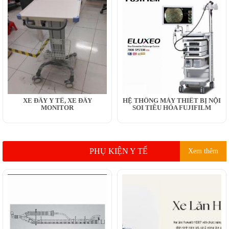
XE ĐẨY Y TẾ, XE ĐẨY
HỆ THỐNG MÁY THIẾT BỊ NỘI
MONITOR
SOI TIÊU HÓA FUJIFILM
PHỤ KIỆN Y TẾ
Xem thêm