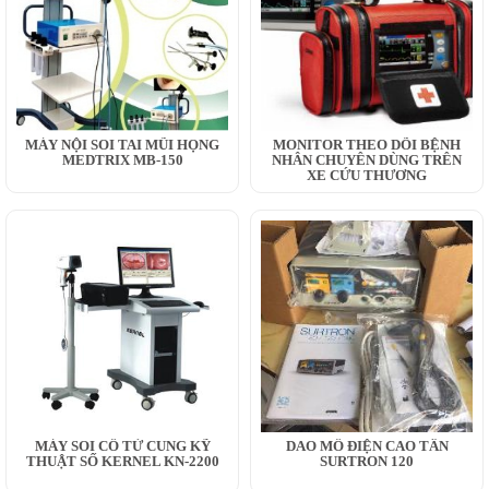
MÁY NỘI SOI TAI MŨI HỌNG
MONITOR THEO DÕI BỆNH
MEDTRIX MB-150
NHÂN CHUYÊN DÙNG TRÊN
XE CỨU THƯƠNG
MÁY SOI CỔ TỬ CUNG KỸ
DAO MỔ ĐIỆN CAO TẦN
THUẬT SỐ KERNEL KN-2200
SURTRON 120