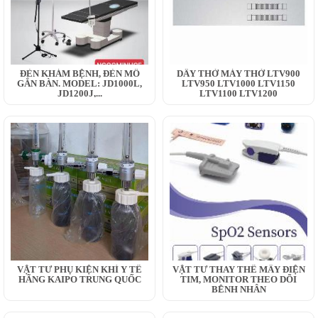
ĐÈN KHÁM BỆNH, ĐÈN MỔ
DÂY THỞ MÁY THỞ LTV900
GẮN BÀN. MODEL: JD1000L,
LTV950 LTV1000 LTV1150
JD1200J,...
LTV1100 LTV1200
VẬT TƯ PHỤ KIỆN KHÍ Y TẾ
VẬT TƯ THAY THẾ MÂY ĐIỆN
HÃNG KAIPO TRUNG QUỐC
TIM, MONITOR THEO DÕI
BỆNH NHÂN