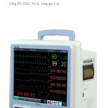
- Cổng RS-232C, VGA, cổng gọi y tá