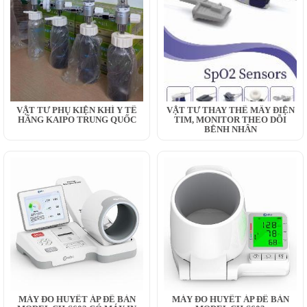
VẬT TƯ PHỤ KIỆN KHÍ Y TẾ
VẬT TƯ THAY THẾ MÂY ĐIỆN
HÃNG KAIPO TRUNG QUỐC
TIM, MONITOR THEO DÕI
BỆNH NHÂN
MÁY ĐO HUYẾT ÁP ĐỂ BÀN
MÁY ĐO HUYẾT ÁP ĐỂ BÀN