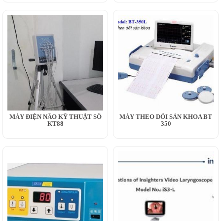
MÁY ĐIỆN NÃO KỸ THUẬT SỐ
MÁY THEO DÕI SẢN KHOA BT
KT88
350