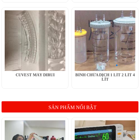
CUVEST MÁY DIRUI
BÌNH CHỨA DỊCH 1 LÍT 2 LÍT 4
LÍT
SẢN PHẨM NỔI BẬT