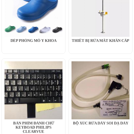
DÉP PHÒNG MỔ Y KHOA
THIẾT BỊ RỬA MẮT KHẨN CẤP
BÀN PHÍM ĐÁNH CHỮ
BỘ XÚC RỬA DÂY SOI DẠ DÀY
KEYBOAD PHILIPS
CLEARVUE