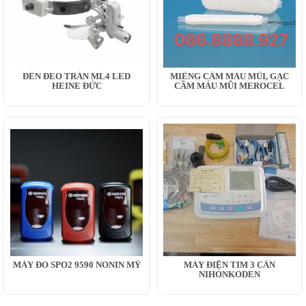
ĐÈN ĐEO TRÁN ML4 LED
MIẾNG CẦM MÁU MŨI, GẠC
HEINE ĐỨC
CẦM MÁU MŨI MEROCEL
MÁY ĐO SPO2 9590 NONIN MỸ
MÁY ĐIỆN TIM 3 CẦN
NIHONKODEN