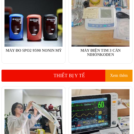
MÁY ĐO SPO2 9590 NONIN MỸ
MÁY ĐIỆN TIM 3 CẦN
NIHONKODEN
THIẾT BỊ Y TẾ
Xem thêm