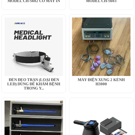
MODEL CH-S602 CÓ MÁY IN
MODEL CH-S603
ĐÈN ĐEO TRÁN (LOẠI ĐÈN
MÁY ĐIỆN XUNG 2 KÊNH
LED) DÙNG ĐỂ KHÁM BỆNH
H3000
TRONG Y...