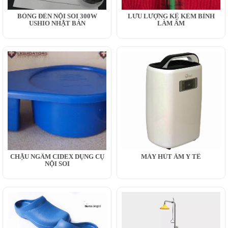
BÓNG ĐÈN NỘI SOI 300W
LƯU LƯỢNG KẾ KÈM BÌNH
USHIO NHẬT BẢN
LÀM ẨM
CHẬU NGÂM CIDEX DỤNG CỤ
MÁY HÚT ẨM Y TẾ
NỘI SOI