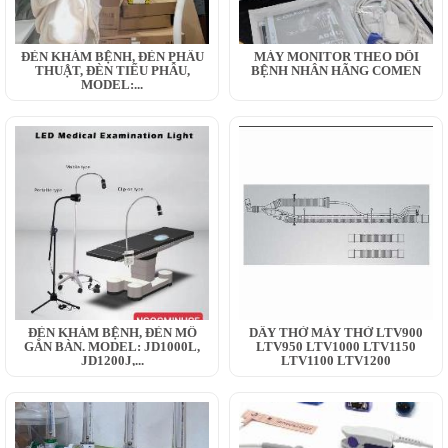
ĐÈN KHÁM BỆNH, ĐÈN PHẪU
MÁY MONITOR THEO DÕI
THUẬT, ĐÈN TIỂU PHẪU,
BỆNH NHÂN HÃNG COMEN
MODEL:...
ĐÈN KHÁM BỆNH, ĐÈN MỔ
DÂY THỞ MÁY THỞ LTV900
GẮN BÀN. MODEL: JD1000L,
LTV950 LTV1000 LTV1150
JD1200J,...
LTV1100 LTV1200