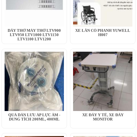
DÂY THỞ MÁY THỞ LTV900
XE LĂN CÓ PHANH YUWELL
LTV950 LTV1000 LTV1150
H007
LTV1100 LTV1200
QUẢ DẪN LƯU ÁP LỰC ÂM -
XE ĐẨY Y TẾ, XE ĐẨY
DUNG TÍCH 200ML, 400ML
MONITOR