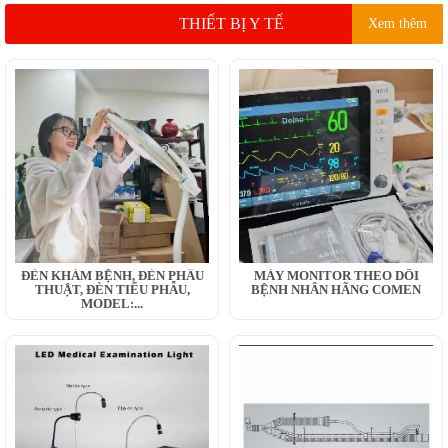
THIẾT BỊ Y TẾ
Xem thêm
ĐÈN KHÁM BỆNH, ĐÈN PHẪU
MÁY MONITOR THEO DÕI
THUẬT, ĐÈN TIỂU PHẪU,
BỆNH NHÂN HÃNG COMEN
MODEL:...