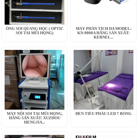
ỐNG SOI QUANG HỌC ( OPTIC
MÁY PHÂN TÍCH DA MODEL:
SOI TAI MŨI HỌNG)
KN-9000A HÃNG SẢN XUẤT:
KERNEL...
MÁY NỘI SOI TAI MŨI HỌNG,
ĐÈN TIỂU PHẪU LED 7 BÓNG
HÃNG SẢN XUẤT: XUZHOU
HENGJIA...