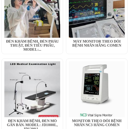
ĐÈN KHÁM BỆNH, ĐÈN PHẪU
MÁY MONITOR THEO DÕI
THUẬT, ĐÈN TIỂU PHẪU,
BỆNH NHÂN HÃNG COMEN
MODEL:...
ĐÈN KHÁM BỆNH, ĐÈN MỔ
MONITOR THEO DÕI BỆNH
GẮN BÀN. MODEL: JD1000L,
NHÂN NC3 HÃNG COMEN
JD1200J,...