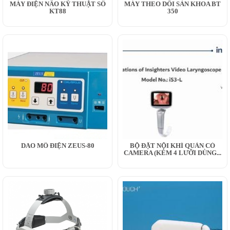
MÁY ĐIỆN NÃO KỸ THUẬT SỐ
MÁY THEO DÕI SẢN KHOA BT
KT88
350
DAO MỔ ĐIỆN ZEUS-80
BỘ ĐẶT NỘI KHÍ QUẢN CÓ
CAMERA (KÈM 4 LƯỠI DÙNG...