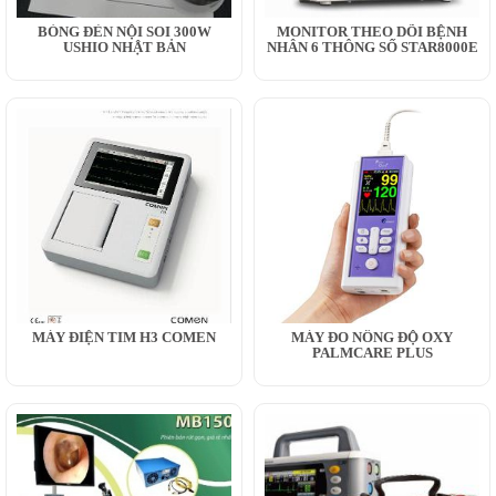
BÓNG ĐÈN NỘI SOI 300W
MONITOR THEO DÕI BỆNH
USHIO NHẬT BẢN
NHÂN 6 THÔNG SỐ STAR8000E
MÁY ĐIỆN TIM H3 COMEN
MÁY ĐO NỒNG ĐỘ OXY
PALMCARE PLUS