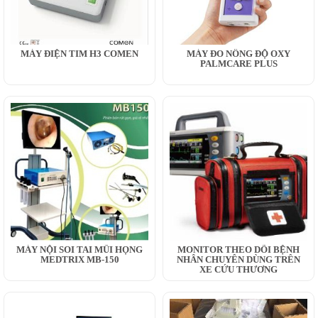
MÁY ĐIỆN TIM H3 COMEN
MÁY ĐO NỒNG ĐỘ OXY
PALMCARE PLUS
MÁY NỘI SOI TAI MŨI HỌNG
MONITOR THEO DÕI BỆNH
MEDTRIX MB-150
NHÂN CHUYÊN DÙNG TRÊN
XE CỨU THƯƠNG