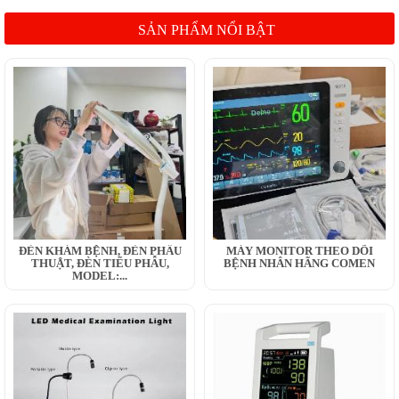
SẢN PHẨM NỔI BẬT
ĐÈN KHÁM BỆNH, ĐÈN PHẪU
MÁY MONITOR THEO DÕI
THUẬT, ĐÈN TIỂU PHẪU,
BỆNH NHÂN HÃNG COMEN
MODEL:...