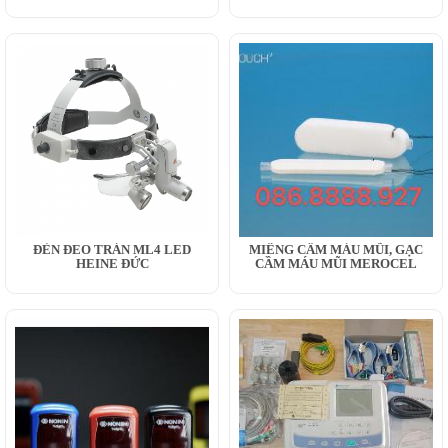
ĐÈN ĐEO TRÁN ML4 LED
MIẾNG CẦM MÁU MŨI, GẠC
HEINE ĐỨC
CẦM MÁU MŨI MEROCEL