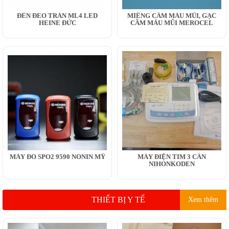
ĐÈN ĐEO TRÁN ML4 LED
MIẾNG CẦM MÁU MŨI, GẠC
HEINE ĐỨC
CẦM MÁU MŨI MEROCEL
MÁY ĐO SPO2 9590 NONIN MỸ
MÁY ĐIỆN TIM 3 CẦN
NIHONKODEN
THIẾT BỊ Y TẾ
Xem thêm