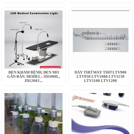
ĐÈN KHÁM BỆNH, ĐÈN MỔ
DÂY THỞ MÁY THỞ LTV900
GẮN BÀN. MODEL: JD1000L,
LTV950 LTV1000 LTV1150
JD1200J,...
LTV1100 LTV1200