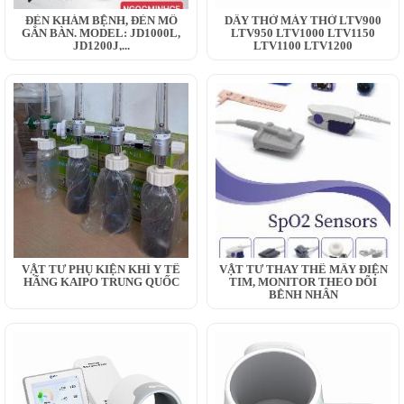
ĐÈN KHÁM BỆNH, ĐÈN MỔ
DÂY THỞ MÁY THỞ LTV900
GẮN BÀN. MODEL: JD1000L,
LTV950 LTV1000 LTV1150
JD1200J,...
LTV1100 LTV1200
VẬT TƯ PHỤ KIỆN KHÍ Y TẾ
VẬT TƯ THAY THẾ MÂY ĐIỆN
HÃNG KAIPO TRUNG QUỐC
TIM, MONITOR THEO DÕI
BỆNH NHÂN