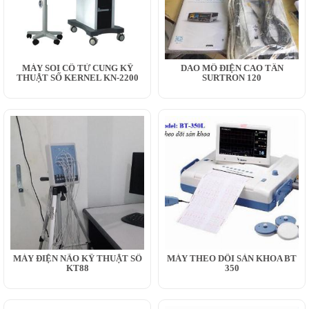
MÁY SOI CỔ TỬ CUNG KỸ
DAO MỔ ĐIỆN CAO TẦN
THUẬT SỐ KERNEL KN-2200
SURTRON 120
MÁY ĐIỆN NÃO KỸ THUẬT SỐ
MÁY THEO DÕI SẢN KHOA BT
KT88
350