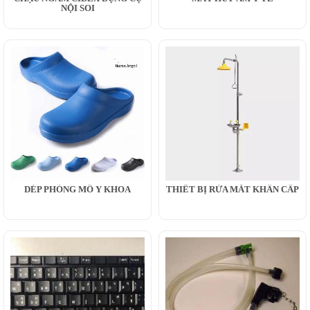
NỘI SOI
DÉP PHÒNG MỔ Y KHOA
THIẾT BỊ RỬA MẮT KHẨN CẤP