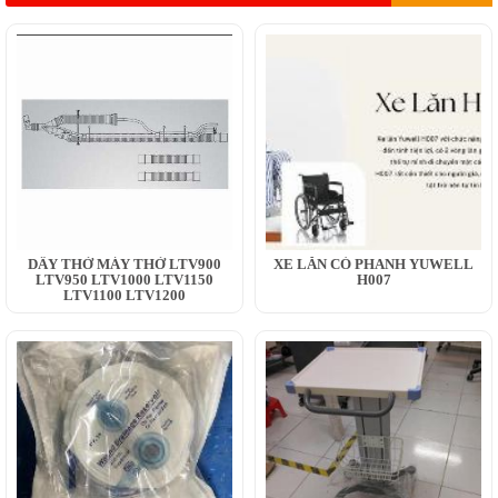
DÂY THỞ MÁY THỞ LTV900
XE LĂN CÓ PHANH YUWELL
LTV950 LTV1000 LTV1150
H007
LTV1100 LTV1200