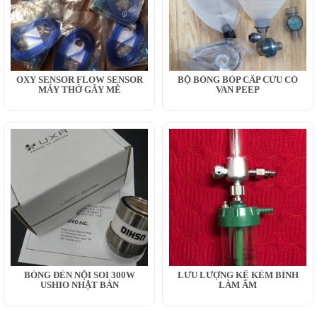
OXY SENSOR FLOW SENSOR
BỘ BÓNG BÓP CẤP CỨU CÓ
MÁY THỞ GÂY MÊ
VAN PEEP
BÓNG ĐÈN NỘI SOI 300W
LƯU LƯỢNG KẾ KÈM BÌNH
USHIO NHẬT BẢN
LÀM ẨM