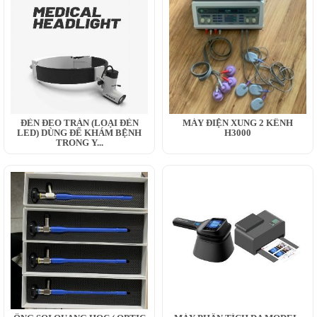
ĐÈN ĐEO TRÁN (LOẠI ĐÈN
MÁY ĐIỆN XUNG 2 KÊNH
LED) DÙNG ĐỂ KHÁM BỆNH
H3000
TRONG Y...