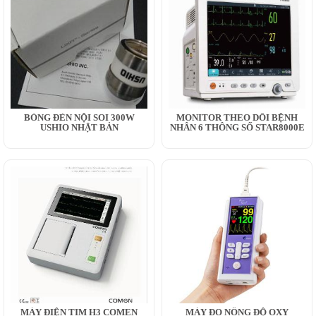
BÓNG ĐÈN NỘI SOI 300W
MONITOR THEO DÕI BỆNH
USHIO NHẬT BẢN
NHÂN 6 THÔNG SỐ STAR8000E
MÁY ĐIỆN TIM H3 COMEN
MÁY ĐO NỒNG ĐỘ OXY