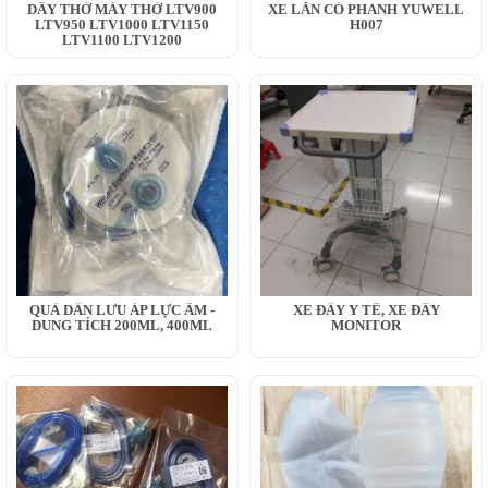
DÂY THỞ MÁY THỞ LTV900
XE LĂN CÓ PHANH YUWELL
LTV950 LTV1000 LTV1150
H007
LTV1100 LTV1200
QUẢ DẪN LƯU ÁP LỰC ÂM -
XE ĐẨY Y TẾ, XE ĐẨY
DUNG TÍCH 200ML, 400ML
MONITOR