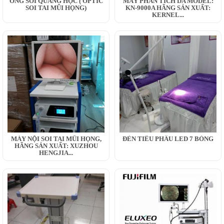
ỐNG SOI QUANG HỌC ( OPTIC
MÁY PHÂN TÍCH DA MODEL:
SOI TAI MŨI HỌNG)
KN-9000A HÃNG SẢN XUẤT:
KERNEL...
MÁY NỘI SOI TAI MŨI HỌNG,
ĐÈN TIỂU PHẪU LED 7 BÓNG
HÃNG SẢN XUẤT: XUZHOU
HENGJIA...