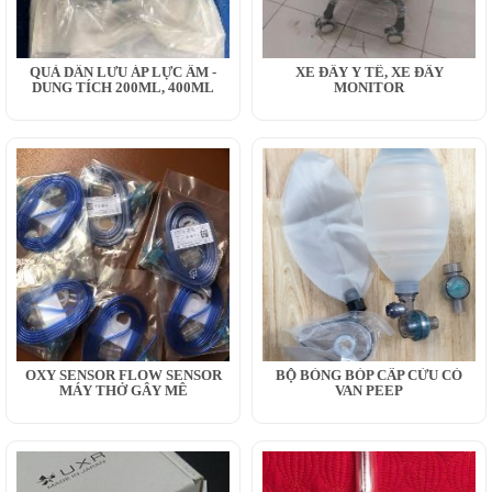
QUẢ DẪN LƯU ÁP LỰC ÂM -
XE ĐẨY Y TẾ, XE ĐẨY
DUNG TÍCH 200ML, 400ML
MONITOR
OXY SENSOR FLOW SENSOR
BỘ BÓNG BÓP CẤP CỨU CÓ
MÁY THỞ GÂY MÊ
VAN PEEP