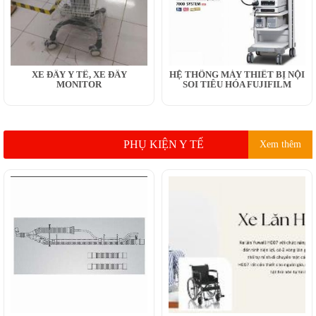
XE ĐẨY Y TẾ, XE ĐẨY
HỆ THỐNG MÁY THIẾT BỊ NỘI
MONITOR
SOI TIÊU HÓA FUJIFILM
PHỤ KIỆN Y TẾ
Xem thêm