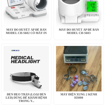
MÁY ĐO HUYẾT ÁP ĐỂ BÀN
MÁY ĐO HUYẾT ÁP ĐỂ BÀN
MODEL CH-S602 CÓ MÁY IN
MODEL CH-S603
ĐÈN ĐEO TRÁN (LOẠI ĐÈN
MÁY ĐIỆN XUNG 2 KÊNH
LED) DÙNG ĐỂ KHÁM BỆNH
H3000
TRONG Y...