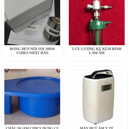
BÓNG ĐÈN NỘI SOI 300W
LƯU LƯỢNG KẾ KÈM BÌNH
USHIO NHẬT BẢN
LÀM ẨM
CHẬU NGÂM CIDEX DỤNG CỤ
MÁY HÚT ẨM Y TẾ