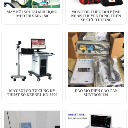
MÁY NỘI SOI TAI MŨI HỌNG
MONITOR THEO DÕI BỆNH
MEDTRIX MB-150
NHÂN CHUYÊN DÙNG TRÊN
XE CỨU THƯƠNG
MÁY SOI CỔ TỬ CUNG KỸ
DAO MỔ ĐIỆN CAO TẦN
THUẬT SỐ KERNEL KN-2200
SURTRON 120