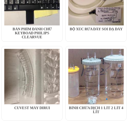
BÀN PHÍM ĐÁNH CHỮ
BỘ XÚC RỬA DÂY SOI DẠ DÀY
KEYBOAD PHILIPS
CLEARVUE
CUVEST MÁY DIRUI
BÌNH CHỨA DỊCH 1 LÍT 2 LÍT 4
LÍT