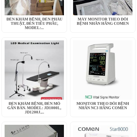
ĐÈN KHÁM BỆNH, ĐÈN PHẪU
MÁY MONITOR THEO DÕI
THUẬT, ĐÈN TIỂU PHẪU,
BỆNH NHÂN HÃNG COMEN
MODEL:...
ĐÈN KHÁM BỆNH, ĐÈN MỔ
MONITOR THEO DÕI BỆNH
GẮN BÀN. MODEL: JD1000L,
NHÂN NC3 HÃNG COMEN
JD1200J,...