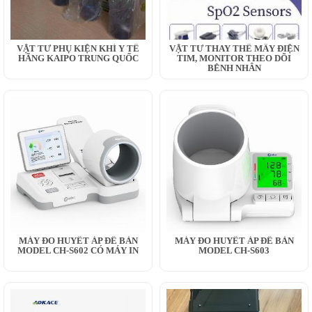
VẬT TƯ PHỤ KIỆN KHÍ Y TẾ
VẬT TƯ THAY THẾ MÂY ĐIỆN
HÃNG KAIPO TRUNG QUỐC
TIM, MONITOR THEO DÕI
BỆNH NHÂN
MÁY ĐO HUYẾT ÁP ĐỂ BÀN
MÁY ĐO HUYẾT ÁP ĐỂ BÀN
MODEL CH-S602 CÓ MÁY IN
MODEL CH-S603