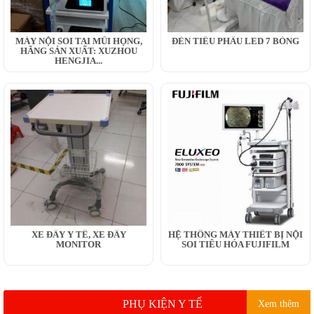
MÁY NỘI SOI TAI MŨI HỌNG,
ĐÈN TIỂU PHẪU LED 7 BÓNG
HÃNG SẢN XUẤT: XUZHOU
HENGJIA...
XE ĐẨY Y TẾ, XE ĐẨY
HỆ THỐNG MÁY THIẾT BỊ NỘI
MONITOR
SOI TIÊU HÓA FUJIFILM
PHỤ KIỆN Y TẾ
Xem thêm