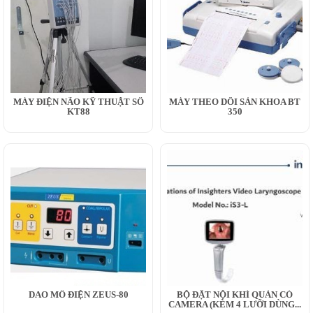
MÁY ĐIỆN NÃO KỸ THUẬT SỐ
MÁY THEO DÕI SẢN KHOA BT
KT88
350
DAO MỔ ĐIỆN ZEUS-80
BỘ ĐẶT NỘI KHÍ QUẢN CÓ
CAMERA (KÈM 4 LƯỠI DÙNG...