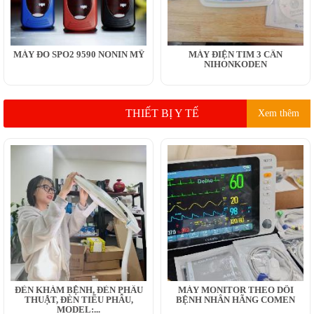
MÁY ĐO SPO2 9590 NONIN MỸ
MÁY ĐIỆN TIM 3 CẦN
NIHONKODEN
THIẾT BỊ Y TẾ
Xem thêm
ĐÈN KHÁM BỆNH, ĐÈN PHẪU
MÁY MONITOR THEO DÕI
THUẬT, ĐÈN TIỂU PHẪU,
BỆNH NHÂN HÃNG COMEN
MODEL:...