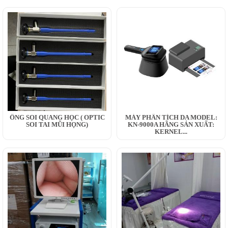
ỐNG SOI QUANG HỌC ( OPTIC
MÁY PHÂN TÍCH DA MODEL:
SOI TAI MŨI HỌNG)
KN-9000A HÃNG SẢN XUẤT:
KERNEL...