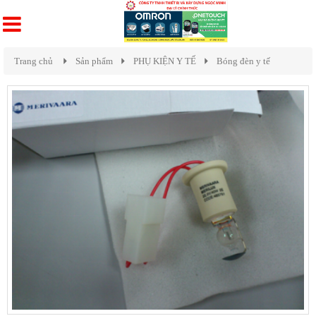
Trang chủ
Sản phẩm
PHỤ KIỆN Y TẾ
Bóng đèn y tế