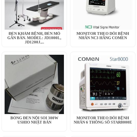
ĐÈN KHÁM BỆNH, ĐÈN MỔ
MONITOR THEO DÕI BỆNH
GẮN BÀN. MODEL: JD1000L,
NHÂN NC3 HÃNG COMEN
JD1200J,...
BÓNG ĐÈN NỘI SOI 300W
MONITOR THEO DÕI BỆNH
USHIO NHẬT BẢN
NHÂN 6 THÔNG SỐ STAR8000E