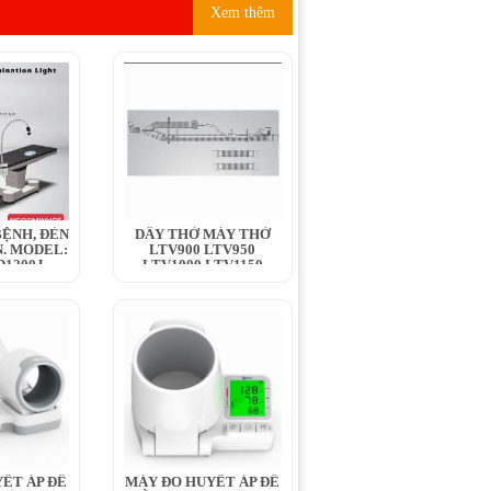
Xem thêm
ỆNH, ĐÈN
DÂY THỞ MÁY THỞ
. MODEL:
LTV900 LTV950
1200J,...
LTV1000 LTV1150
LTV1100 LTV1200
ẾT ÁP ĐỂ
MÁY ĐO HUYẾT ÁP ĐỂ