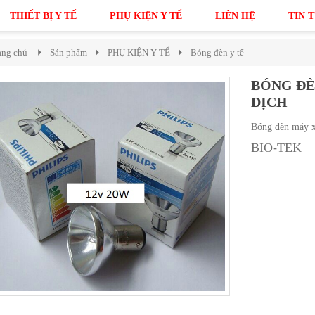
THIẾT BỊ Y TẾ
PHỤ KIỆN Y TẾ
LIÊN HỆ
TIN 
ang chủ
Sản phẩm
PHỤ KIỆN Y TẾ
Bóng đèn y tế
BÓNG ĐÈ
DỊCH
Bóng đèn máy x
BIO-TEK