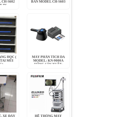
 CH-S602
BÀN MODEL CH-S603
Y IN
ANG HỌC (
MÁY PHÂN TÍCH DA
 TAI MŨI
MODEL: KN-9000A
G)
HÃNG SẢN XUẤT:
KERNEL...
́, XE ĐẨY
HỆ THỐNG MÁY