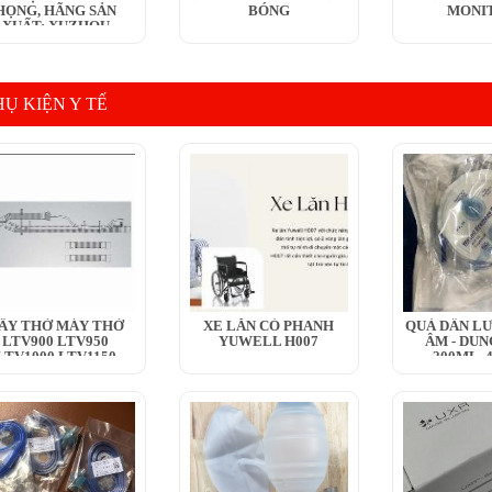
HỌNG, HÃNG SẢN
BÓNG
MONI
XUẤT: XUZHOU
HENGJIA...
HỤ KIỆN Y TẾ
ÂY THỞ MÁY THỞ
XE LĂN CÓ PHANH
QUẢ DẪN LƯ
LTV900 LTV950
YUWELL H007
ÂM - DUN
LTV1000 LTV1150
200ML, 
LTV1100 LTV1200