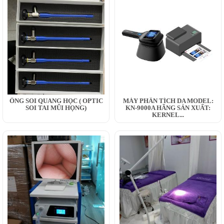
ỐNG SOI QUANG HỌC ( OPTIC
MÁY PHÂN TÍCH DA MODEL:
SOI TAI MŨI HỌNG)
KN-9000A HÃNG SẢN XUẤT:
KERNEL...