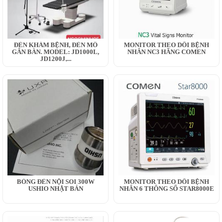
ĐÈN KHÁM BỆNH, ĐÈN MỔ
MONITOR THEO DÕI BỆNH
GẮN BÀN. MODEL: JD1000L,
NHÂN NC3 HÃNG COMEN
JD1200J,...
BÓNG ĐÈN NỘI SOI 300W
MONITOR THEO DÕI BỆNH
USHIO NHẬT BẢN
NHÂN 6 THÔNG SỐ STAR8000E