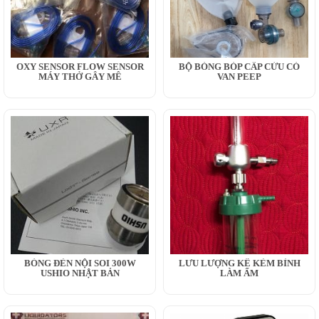
OXY SENSOR FLOW SENSOR
BỘ BÓNG BÓP CẤP CỨU CÓ
MÁY THỞ GÂY MÊ
VAN PEEP
BÓNG ĐÈN NỘI SOI 300W
LƯU LƯỢNG KẾ KÈM BÌNH
USHIO NHẬT BẢN
LÀM ẨM