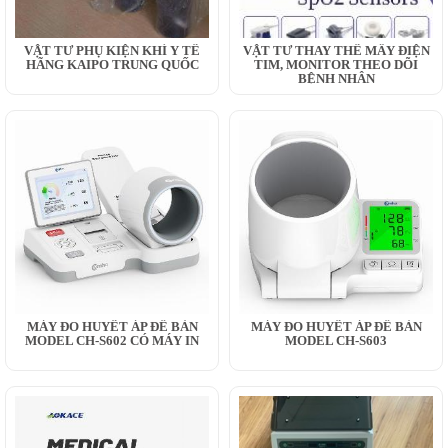
VẬT TƯ PHỤ KIỆN KHÍ Y TẾ
VẬT TƯ THAY THẾ MÂY ĐIỆN
HÃNG KAIPO TRUNG QUỐC
TIM, MONITOR THEO DÕI
BỆNH NHÂN
MÁY ĐO HUYẾT ÁP ĐỂ BÀN
MÁY ĐO HUYẾT ÁP ĐỂ BÀN
MODEL CH-S602 CÓ MÁY IN
MODEL CH-S603