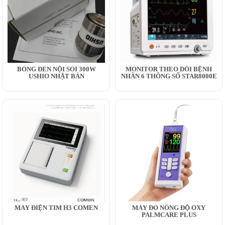
BÓNG ĐÈN NỘI SOI 300W
MONITOR THEO DÕI BỆNH
USHIO NHẬT BẢN
NHÂN 6 THÔNG SỐ STAR8000E
MÁY ĐIỆN TIM H3 COMEN
MÁY ĐO NỒNG ĐỘ OXY
PALMCARE PLUS