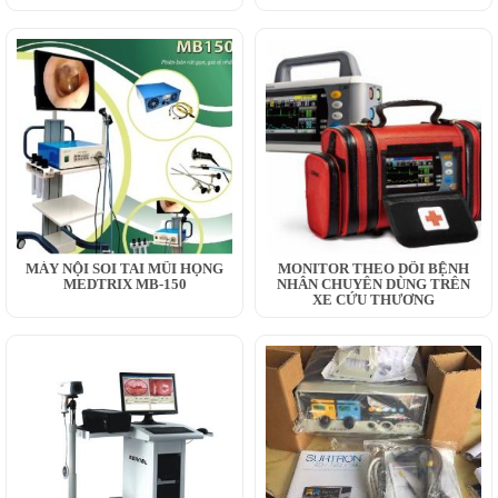
MÁY NỘI SOI TAI MŨI HỌNG
MONITOR THEO DÕI BỆNH
MEDTRIX MB-150
NHÂN CHUYÊN DÙNG TRÊN
XE CỨU THƯƠNG