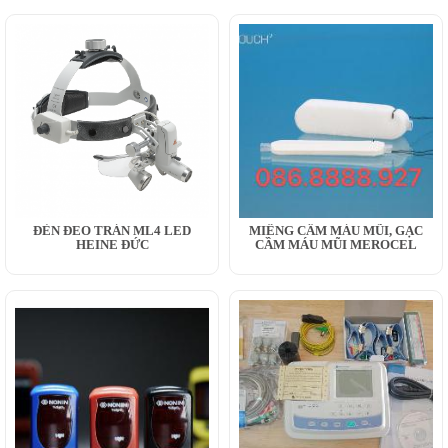
ĐÈN ĐEO TRÁN ML4 LED
MIẾNG CẦM MÁU MŨI, GẠC
HEINE ĐỨC
CẦM MÁU MŨI MEROCEL