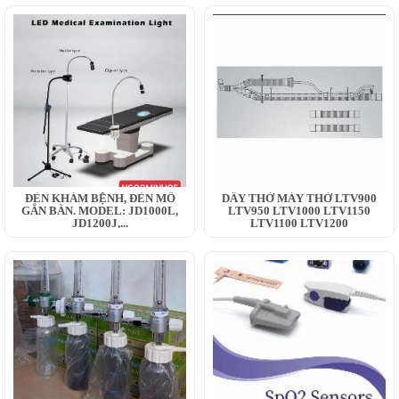
ĐÈN KHÁM BỆNH, ĐÈN MỔ
DÂY THỞ MÁY THỞ LTV900
GẮN BÀN. MODEL: JD1000L,
LTV950 LTV1000 LTV1150
JD1200J,...
LTV1100 LTV1200