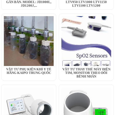
GẮN BÀN. MODEL: JD1000L,
LTV950 LTV1000 LTV1150
JD1200J,...
LTV1100 LTV1200
VẬT TƯ PHỤ KIỆN KHÍ Y TẾ
VẬT TƯ THAY THẾ MÂY ĐIỆN
HÃNG KAIPO TRUNG QUỐC
TIM, MONITOR THEO DÕI
BỆNH NHÂN