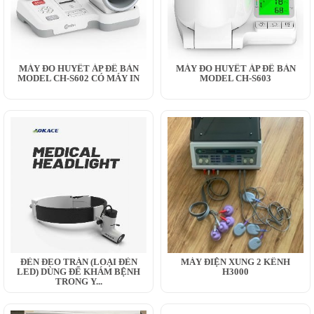
MÁY ĐO HUYẾT ÁP ĐỂ BÀN
MÁY ĐO HUYẾT ÁP ĐỂ BÀN
MODEL CH-S602 CÓ MÁY IN
MODEL CH-S603
ĐÈN ĐEO TRÁN (LOẠI ĐÈN
MÁY ĐIỆN XUNG 2 KÊNH
LED) DÙNG ĐỂ KHÁM BỆNH
H3000
TRONG Y...