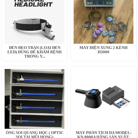
ĐÈN ĐEO TRÁN (LOẠI ĐÈN
MÁY ĐIỆN XUNG 2 KÊNH
LED) DÙNG ĐỂ KHÁM BỆNH
H3000
TRONG Y...
ỐNG SOI QUANG HỌC ( OPTIC
MÁY PHÂN TÍCH DA MODEL:
SOI TAI MŨI HỌNG)
KN-9000A HÃNG SẢN XUẤT: