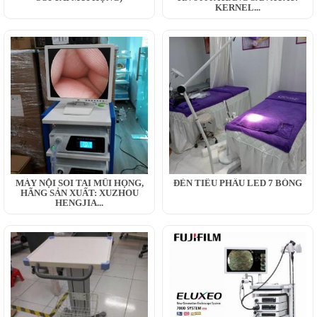
KERNEL...
MÁY NỘI SOI TAI MŨI HỌNG,
ĐÈN TIỂU PHẪU LED 7 BÓNG
HÃNG SẢN XUẤT: XUZHOU
HENGJIA...