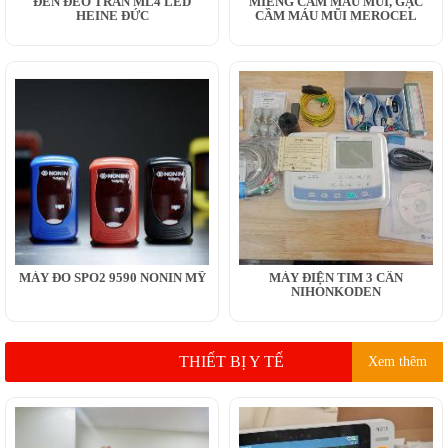
ĐÈN ĐEO TRÁN ML4 LED
MIẾNG CẦM MÁU MŨI, GẠC
HEINE ĐỨC
CẦM MÁU MŨI MEROCEL
MÁY ĐO SPO2 9590 NONIN MỸ
MÁY ĐIỆN TIM 3 CẦN
NIHONKODEN
THIẾT BỊ Y TẾ
Xem thêm