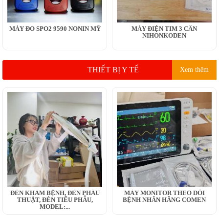
MÁY ĐO SPO2 9590 NONIN MỸ
MÁY ĐIỆN TIM 3 CẦN
NIHONKODEN
THIẾT BỊ Y TẾ
Xem thêm
ĐÈN KHÁM BỆNH, ĐÈN PHẪU
MÁY MONITOR THEO DÕI
THUẬT, ĐÈN TIỂU PHẪU,
BỆNH NHÂN HÃNG COMEN
MODEL:...