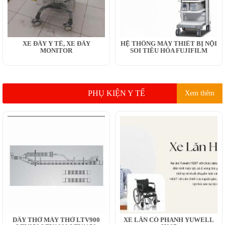
XE ĐẨY Y TẾ, XE ĐẨY
HỆ THỐNG MÁY THIẾT BỊ NỘI
MONITOR
SOI TIÊU HÓA FUJIFILM
PHỤ KIỆN Y TẾ
Xem thêm
DÂY THỞ MÁY THỞ LTV900
XE LĂN CÓ PHANH YUWELL