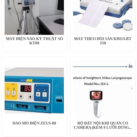
MÁY ĐIỆN NÃO KỸ THUẬT SỐ
MÁY THEO DÕI SẢN KHOA BT
KT88
350
DAO MỔ ĐIỆN ZEUS-80
BỘ ĐẶT NỘI KHÍ QUẢN CÓ
CAMERA (KÈM 4 LƯỠI DÙNG...