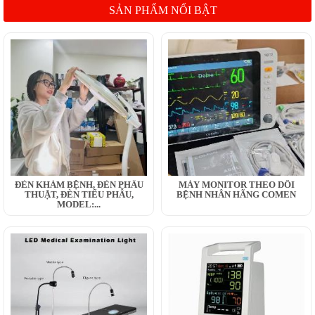
SẢN PHẨM NỔI BẬT
ĐÈN KHÁM BỆNH, ĐÈN PHẪU
MÁY MONITOR THEO DÕI
THUẬT, ĐÈN TIỂU PHẪU,
BỆNH NHÂN HÃNG COMEN
MODEL:...