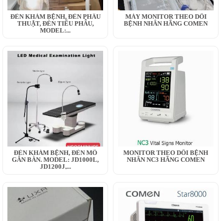
ĐÈN KHÁM BỆNH, ĐÈN PHẪU
MÁY MONITOR THEO DÕI
THUẬT, ĐÈN TIỂU PHẪU,
BỆNH NHÂN HÃNG COMEN
MODEL:...
ĐÈN KHÁM BỆNH, ĐÈN MỔ
MONITOR THEO DÕI BỆNH
GẮN BÀN. MODEL: JD1000L,
NHÂN NC3 HÃNG COMEN
JD1200J,...