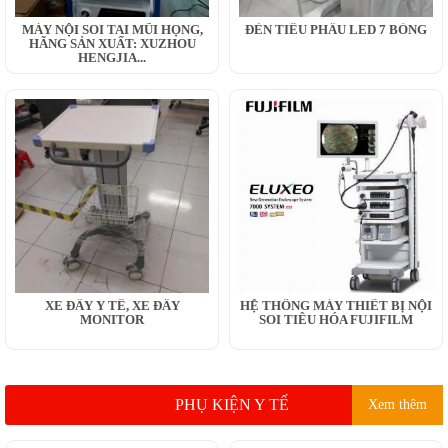
MÁY NỘI SOI TAI MŨI HỌNG,
ĐÈN TIỂU PHẪU LED 7 BÓNG
HÃNG SẢN XUẤT: XUZHOU
HENGJIA...
XE ĐẨY Y TẾ, XE ĐẨY
HỆ THỐNG MÁY THIẾT BỊ NỘI
MONITOR
SOI TIÊU HÓA FUJIFILM
PHỤ KIỆN Y TẾ
Xem thêm