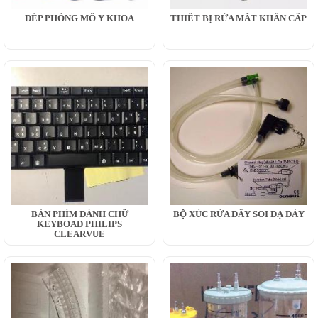
DÉP PHÒNG MỔ Y KHOA
THIẾT BỊ RỬA MẮT KHẨN CẤP
BÀN PHÍM ĐÁNH CHỮ
BỘ XÚC RỬA DÂY SOI DẠ DÀY
KEYBOAD PHILIPS
CLEARVUE