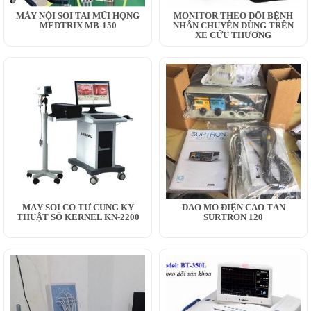
MÁY NỘI SOI TAI MŨI HỌNG
MONITOR THEO DÕI BỆNH
MEDTRIX MB-150
NHÂN CHUYÊN DÙNG TRÊN
XE CỨU THƯƠNG
MÁY SOI CỔ TỬ CUNG KỸ
DAO MỔ ĐIỆN CAO TẦN
THUẬT SỐ KERNEL KN-2200
SURTRON 120