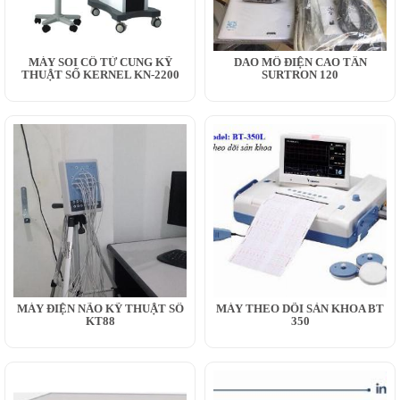
MÁY SOI CỔ TỬ CUNG KỸ
DAO MỔ ĐIỆN CAO TẦN
THUẬT SỐ KERNEL KN-2200
SURTRON 120
MÁY ĐIỆN NÃO KỸ THUẬT SỐ
MÁY THEO DÕI SẢN KHOA BT
KT88
350