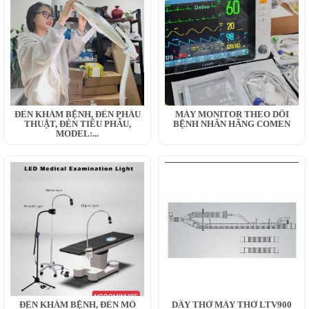
ĐÈN KHÁM BỆNH, ĐÈN PHẪU
MÁY MONITOR THEO DÕI
THUẬT, ĐÈN TIỂU PHẪU,
BỆNH NHÂN HÃNG COMEN
MODEL:...
ĐÈN KHÁM BỆNH, ĐÈN MỔ
DÂY THỞ MÁY THỞ LTV900