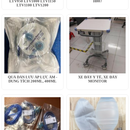
LTV950 LTV1000 LTV1150
H007
LTV1100 LTV1200
QUẢ DẪN LƯU ÁP LỰC ÂM -
XE ĐẨY Y TẾ, XE ĐẨY
DUNG TÍCH 200ML, 400ML
MONITOR