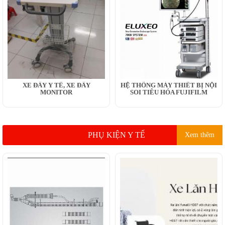
XE ĐẨY Y TẾ, XE ĐẨY
HỆ THỐNG MÁY THIẾT BỊ NỘI
MONITOR
SOI TIÊU HÓA FUJIFILM
PHỤ KIỆN Y TẾ
Xem thêm