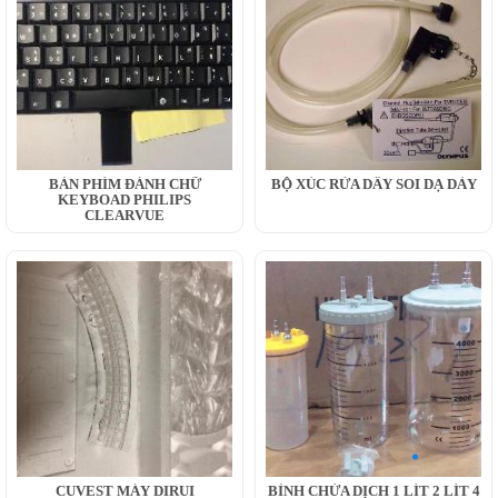
BÀN PHÍM ĐÁNH CHỮ
BỘ XÚC RỬA DÂY SOI DẠ DÀY
KEYBOAD PHILIPS
CLEARVUE
CUVEST MÁY DIRUI
BÌNH CHỨA DỊCH 1 LÍT 2 LÍT 4