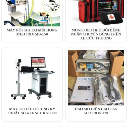
MÁY NỘI SOI TAI MŨI HỌNG
MONITOR THEO DÕI BỆNH
MEDTRIX MB-150
NHÂN CHUYÊN DÙNG TRÊN
XE CỨU THƯƠNG
MÁY SOI CỔ TỬ CUNG KỸ
DAO MỔ ĐIỆN CAO TẦN
THUẬT SỐ KERNEL KN-2200
SURTRON 120