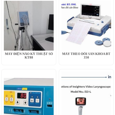
MÁY ĐIỆN NÃO KỸ THUẬT SỐ
MÁY THEO DÕI SẢN KHOA BT
KT88
350