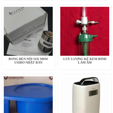
BÓNG ĐÈN NỘI SOI 300W
LƯU LƯỢNG KẾ KÈM BÌNH
USHIO NHẬT BẢN
LÀM ẨM