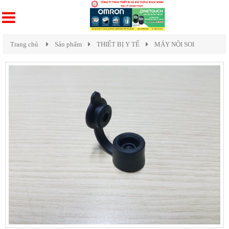
Trang chủ
Sản phẩm
THIẾT BỊ Y TẾ
MÁY NỘI SOI