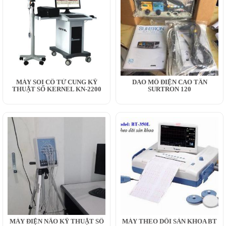
MÁY SOI CỔ TỬ CUNG KỸ
DAO MỔ ĐIỆN CAO TẦN
THUẬT SỐ KERNEL KN-2200
SURTRON 120
MÁY ĐIỆN NÃO KỸ THUẬT SỐ
MÁY THEO DÕI SẢN KHOA BT