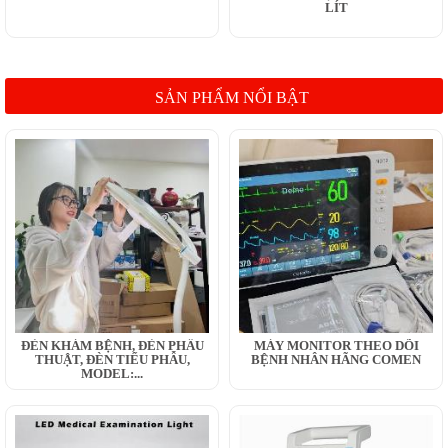
LÍT
SẢN PHẨM NỔI BẬT
ĐÈN KHÁM BỆNH, ĐÈN PHẪU
MÁY MONITOR THEO DÕI
THUẬT, ĐÈN TIỂU PHẪU,
BỆNH NHÂN HÃNG COMEN
MODEL:...