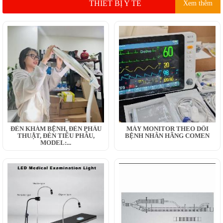
THIẾT BỊ Y TẾ
Xem thêm
ĐÈN KHÁM BỆNH, ĐÈN PHẪU
MÁY MONITOR THEO DÕI
THUẬT, ĐÈN TIỂU PHẪU,
BỆNH NHÂN HÃNG COMEN
MODEL:...