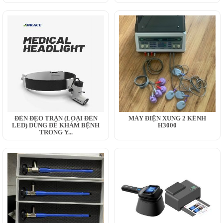
ĐÈN ĐEO TRÁN (LOẠI ĐÈN
MÁY ĐIỆN XUNG 2 KÊNH
LED) DÙNG ĐỂ KHÁM BỆNH
H3000
TRONG Y...