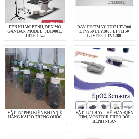
ĐÈN KHÁM BỆNH, ĐÈN MỔ
DÂY THỞ MÁY THỞ LTV900
GẮN BÀN. MODEL: JD1000L,
LTV950 LTV1000 LTV1150
JD1200J,...
LTV1100 LTV1200
VẬT TƯ PHỤ KIỆN KHÍ Y TẾ
VẬT TƯ THAY THẾ MÂY ĐIỆN
HÃNG KAIPO TRUNG QUỐC
TIM, MONITOR THEO DÕI
BỆNH NHÂN