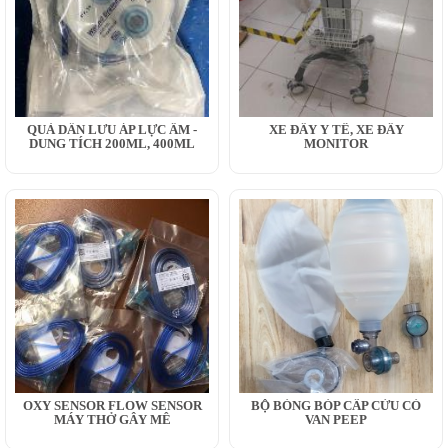
QUẢ DẪN LƯU ÁP LỰC ÂM -
XE ĐẨY Y TẾ, XE ĐẨY
DUNG TÍCH 200ML, 400ML
MONITOR
OXY SENSOR FLOW SENSOR
BỘ BÓNG BÓP CẤP CỨU CÓ
MÁY THỞ GÂY MÊ
VAN PEEP