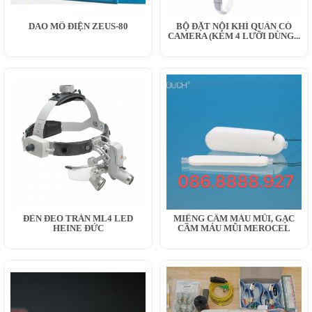
DAO MỔ ĐIỆN ZEUS-80
BỘ ĐẶT NỘI KHÍ QUẢN CÓ
CAMERA (KÈM 4 LƯỠI DÙNG...
ĐÈN ĐEO TRÁN ML4 LED
MIẾNG CẦM MÁU MŨI, GẠC
HEINE ĐỨC
CẦM MÁU MŨI MEROCEL