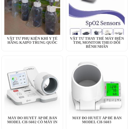
VẬT TƯ PHỤ KIỆN KHÍ Y TẾ
VẬT TƯ THAY THẾ MÂY ĐIỆN
HÃNG KAIPO TRUNG QUỐC
TIM, MONITOR THEO DÕI
BỆNH NHÂN
MÁY ĐO HUYẾT ÁP ĐỂ BÀN
MÁY ĐO HUYẾT ÁP ĐỂ BÀN
MODEL CH-S602 CÓ MÁY IN
MODEL CH-S603