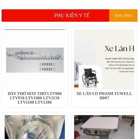
PHỤ KIỆN Y TẾ
Xem thêm
DÂY THỞ MÁY THỞ LTV900
XE LĂN CÓ PHANH YUWELL
LTV950 LTV1000 LTV1150
H007
LTV1100 LTV1200