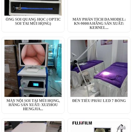
ỐNG SOI QUANG HỌC ( OPTIC
MÁY PHÂN TÍCH DA MODEL:
SOI TAI MŨI HỌNG)
KN-9000A HÃNG SẢN XUẤT:
KERNEL...
MÁY NỘI SOI TAI MŨI HỌNG,
ĐÈN TIỂU PHẪU LED 7 BÓNG
HÃNG SẢN XUẤT: XUZHOU
HENGJIA...