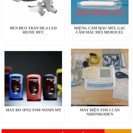
ĐÈN ĐEO TRÁN ML4 LED
MIẾNG CẦM MÁU MŨI, GẠC
HEINE ĐỨC
CẦM MÁU MŨI MEROCEL
MÁY ĐO SPO2 9590 NONIN MỸ
MÁY ĐIỆN TIM 3 CẦN
NIHONKODEN