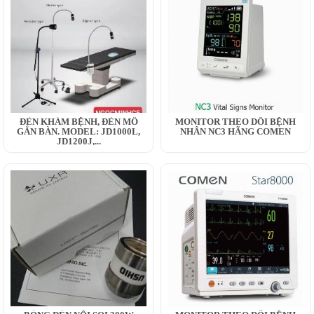
ĐÈN KHÁM BỆNH, ĐÈN MỔ
MONITOR THEO DÕI BỆNH
GẮN BÀN. MODEL: JD1000L,
NHÂN NC3 HÃNG COMEN
JD1200J,...