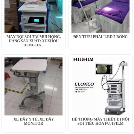
MÁY NỘI SOI TAI MŨI HỌNG,
ĐÈN TIỂU PHẪU LED 7 BÓNG
HÃNG SẢN XUẤT: XUZHOU
HENGJIA...
XE ĐẨY Y TẾ, XE ĐẨY
HỆ THỐNG MÁY THIẾT BỊ NỘI
MONITOR
SOI TIÊU HÓA FUJIFILM