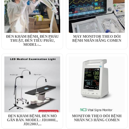
ĐÈN KHÁM BỆNH, ĐÈN PHẪU
MÁY MONITOR THEO DÕI
THUẬT, ĐÈN TIỂU PHẪU,
BỆNH NHÂN HÃNG COMEN
MODEL:...
ĐÈN KHÁM BỆNH, ĐÈN MỔ
MONITOR THEO DÕI BỆNH
GẮN BÀN. MODEL: JD1000L,
NHÂN NC3 HÃNG COMEN
JD1200J,...