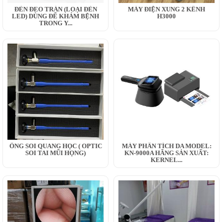
ĐÈN ĐEO TRÁN (LOẠI ĐÈN
MÁY ĐIỆN XUNG 2 KÊNH
LED) DÙNG ĐỂ KHÁM BỆNH
H3000
TRONG Y...
ỐNG SOI QUANG HỌC ( OPTIC
MÁY PHÂN TÍCH DA MODEL:
SOI TAI MŨI HỌNG)
KN-9000A HÃNG SẢN XUẤT:
KERNEL...