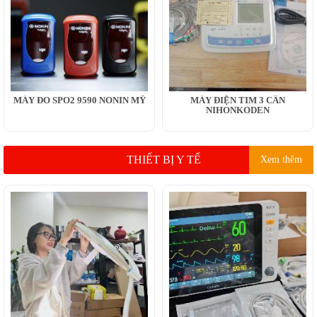
MÁY ĐO SPO2 9590 NONIN MỸ
MÁY ĐIỆN TIM 3 CẦN
NIHONKODEN
THIẾT BỊ Y TẾ
Xem thêm