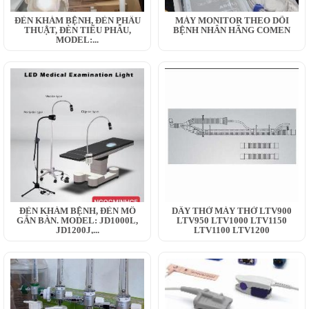
ĐÈN KHÁM BỆNH, ĐÈN PHẪU
MÁY MONITOR THEO DÕI
THUẬT, ĐÈN TIỂU PHẪU,
BỆNH NHÂN HÃNG COMEN
MODEL:...
ĐÈN KHÁM BỆNH, ĐÈN MỔ
DÂY THỞ MÁY THỞ LTV900
GẮN BÀN. MODEL: JD1000L,
LTV950 LTV1000 LTV1150
JD1200J,...
LTV1100 LTV1200