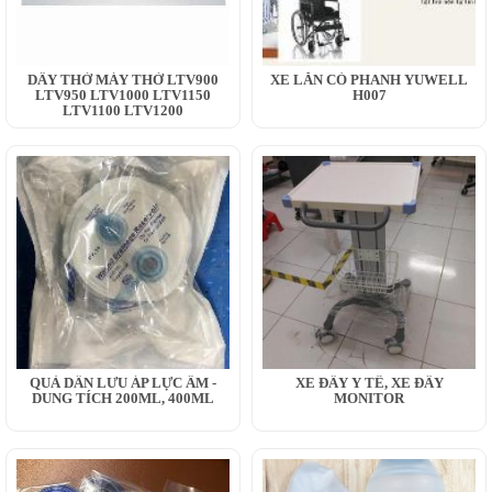
DÂY THỞ MÁY THỞ LTV900
XE LĂN CÓ PHANH YUWELL
LTV950 LTV1000 LTV1150
H007
LTV1100 LTV1200
QUẢ DẪN LƯU ÁP LỰC ÂM -
XE ĐẨY Y TẾ, XE ĐẨY
DUNG TÍCH 200ML, 400ML
MONITOR