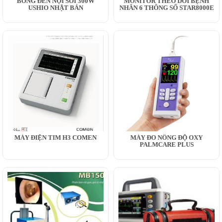
BÓNG ĐÈN NỘI SOI 300W
MONITOR THEO DÕI BỆNH
USHIO NHẬT BẢN
NHÂN 6 THÔNG SỐ STAR8000E
MÁY ĐIỆN TIM H3 COMEN
MÁY ĐO NỒNG ĐỘ OXY
PALMCARE PLUS