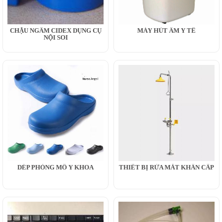
CHẬU NGÂM CIDEX DỤNG CỤ
MÁY HÚT ẨM Y TẾ
NỘI SOI
DÉP PHÒNG MỔ Y KHOA
THIẾT BỊ RỬA MẮT KHẨN CẤP