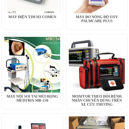
MÁY ĐIỆN TIM H3 COMEN
MÁY ĐO NỒNG ĐỘ OXY
PALMCARE PLUS
MÁY NỘI SOI TAI MŨI HỌNG
MONITOR THEO DÕI BỆNH
MEDTRIX MB-150
NHÂN CHUYÊN DÙNG TRÊN
XE CỨU THƯƠNG