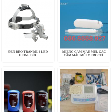
ĐÈN ĐEO TRÁN ML4 LED
MIẾNG CẦM MÁU MŨI, GẠC
HEINE ĐỨC
CẦM MÁU MŨI MEROCEL