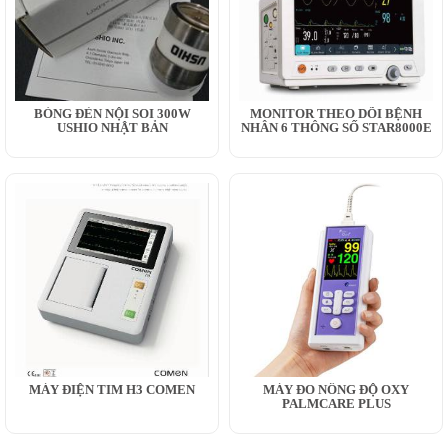
BÓNG ĐÈN NỘI SOI 300W
MONITOR THEO DÕI BỆNH
USHIO NHẬT BẢN
NHÂN 6 THÔNG SỐ STAR8000E
MÁY ĐIỆN TIM H3 COMEN
MÁY ĐO NỒNG ĐỘ OXY
PALMCARE PLUS