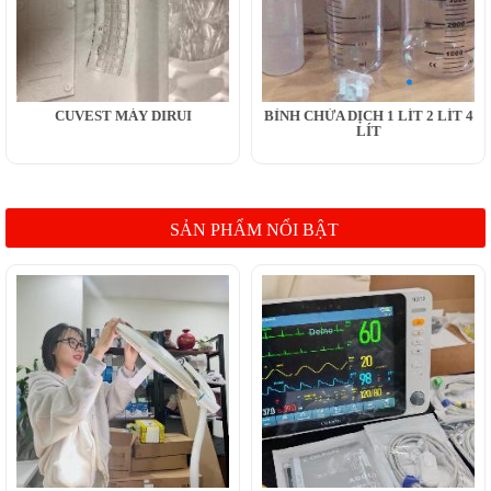
CUVEST MÁY DIRUI
BÌNH CHỨA DỊCH 1 LÍT 2 LÍT 4
LÍT
SẢN PHẨM NỔI BẬT