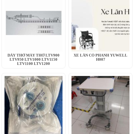
DÂY THỞ MÁY THỞ LTV900
XE LĂN CÓ PHANH YUWELL
LTV950 LTV1000 LTV1150
H007
LTV1100 LTV1200