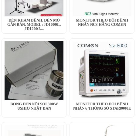
ĐÈN KHÁM BỆNH, ĐÈN MỔ
MONITOR THEO DÕI BỆNH
GẮN BÀN. MODEL: JD1000L,
NHÂN NC3 HÃNG COMEN
JD1200J,...
BÓNG ĐÈN NỘI SOI 300W
MONITOR THEO DÕI BỆNH
USHIO NHẬT BẢN
NHÂN 6 THÔNG SỐ STAR8000E