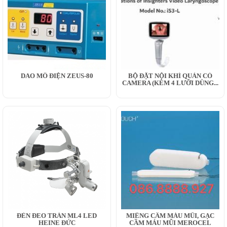
DAO MỔ ĐIỆN ZEUS-80
BỘ ĐẶT NỘI KHÍ QUẢN CÓ
CAMERA (KÈM 4 LƯỠI DÙNG...
ĐÈN ĐEO TRÁN ML4 LED
MIẾNG CẦM MÁU MŨI, GẠC
HEINE ĐỨC
CẦM MÁU MŨI MEROCEL