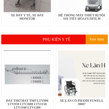
XE ĐẨY Y TẾ, XE ĐẨY
HỆ THỐNG MÁY THIẾT BỊ NỘI
MONITOR
SOI TIÊU HÓA FUJIFILM
PHỤ KIỆN Y TẾ
Xem thêm
DÂY THỞ MÁY THỞ LTV900
XE LĂN CÓ PHANH YUWELL
LTV950 LTV1000 LTV1150
H007
LTV1100 LTV1200