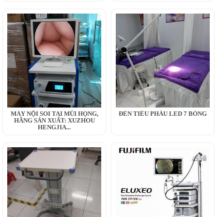
MÁY NỘI SOI TAI MŨI HỌNG,
ĐÈN TIỂU PHẪU LED 7 BÓNG
HÃNG SẢN XUẤT: XUZHOU
HENGJIA...