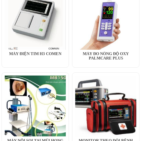
MÁY ĐIỆN TIM H3 COMEN
MÁY ĐO NỒNG ĐỘ OXY
PALMCARE PLUS
MÁY NỘI SOI TAI MŨI HỌNG
MONITOR THEO DÕI BỆNH