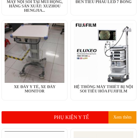
MÁY NỘI SOI TAI MŨI HỌNG,
ĐÈN TIỂU PHẪU LED 7 BÓNG
HÃNG SẢN XUẤT: XUZHOU
HENGJIA...
XE ĐẨY Y TẾ, XE ĐẨY
HỆ THỐNG MÁY THIẾT BỊ NỘI
MONITOR
SOI TIÊU HÓA FUJIFILM
PHỤ KIỆN Y TẾ
Xem thêm