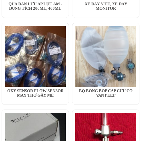
QUẢ DẪN LƯU ÁP LỰC ÂM -
XE ĐẨY Y TẾ, XE ĐẨY
DUNG TÍCH 200ML, 400ML
MONITOR
OXY SENSOR FLOW SENSOR
BỘ BÓNG BÓP CẤP CỨU CÓ
MÁY THỞ GÂY MÊ
VAN PEEP