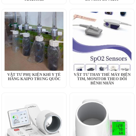
VẬT TƯ PHỤ KIỆN KHÍ Y TẾ
VẬT TƯ THAY THẾ MÂY ĐIỆN
HÃNG KAIPO TRUNG QUỐC
TIM, MONITOR THEO DÕI
BỆNH NHÂN