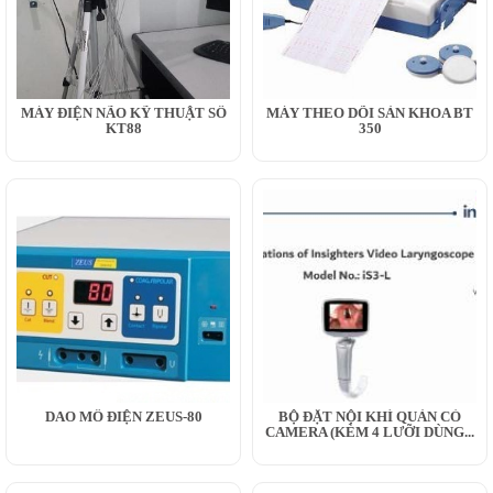
MÁY ĐIỆN NÃO KỸ THUẬT SỐ
MÁY THEO DÕI SẢN KHOA BT
KT88
350
DAO MỔ ĐIỆN ZEUS-80
BỘ ĐẶT NỘI KHÍ QUẢN CÓ
CAMERA (KÈM 4 LƯỠI DÙNG...