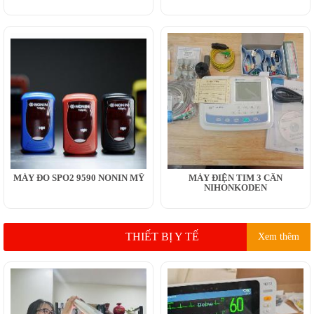
MÁY ĐO SPO2 9590 NONIN MỸ
MÁY ĐIỆN TIM 3 CẦN
NIHONKODEN
THIẾT BỊ Y TẾ
Xem thêm