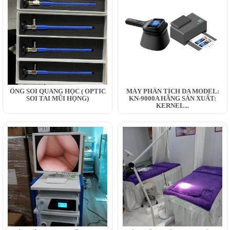
ỐNG SOI QUANG HỌC ( OPTIC
MÁY PHÂN TÍCH DA MODEL:
SOI TAI MŨI HỌNG)
KN-9000A HÃNG SẢN XUẤT:
KERNEL...