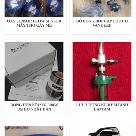
OXY SENSOR FLOW SENSOR
BỘ BÓNG BÓP CẤP CỨU CÓ
MÁY THỞ GÂY MÊ
VAN PEEP
BÓNG ĐÈN NỘI SOI 300W
LƯU LƯỢNG KẾ KÈM BÌNH
USHIO NHẬT BẢN
LÀM ẨM