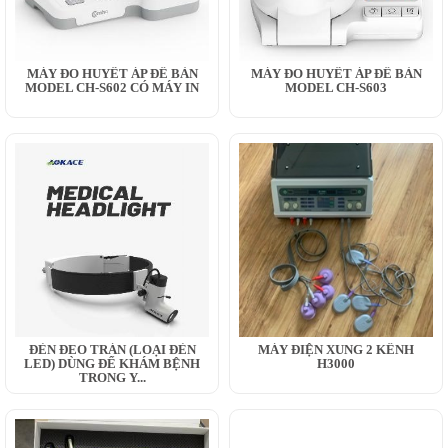
MÁY ĐO HUYẾT ÁP ĐỂ BÀN
MÁY ĐO HUYẾT ÁP ĐỂ BÀN
MODEL CH-S602 CÓ MÁY IN
MODEL CH-S603
ĐÈN ĐEO TRÁN (LOẠI ĐÈN
MÁY ĐIỆN XUNG 2 KÊNH
LED) DÙNG ĐỂ KHÁM BỆNH
H3000
TRONG Y...