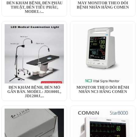
ĐÈN KHÁM BỆNH, ĐÈN PHẪU
MÁY MONITOR THEO DÕI
THUẬT, ĐÈN TIỂU PHẪU,
BỆNH NHÂN HÃNG COMEN
MODEL:...
ĐÈN KHÁM BỆNH, ĐÈN MỔ
MONITOR THEO DÕI BỆNH
GẮN BÀN. MODEL: JD1000L,
NHÂN NC3 HÃNG COMEN
JD1200J,...