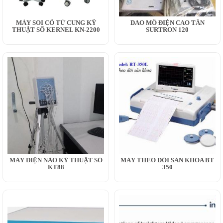
MÁY SOI CỔ TỬ CUNG KỸ
DAO MỔ ĐIỆN CAO TẦN
THUẬT SỐ KERNEL KN-2200
SURTRON 120
MÁY ĐIỆN NÃO KỸ THUẬT SỐ
MÁY THEO DÕI SẢN KHOA BT
KT88
350