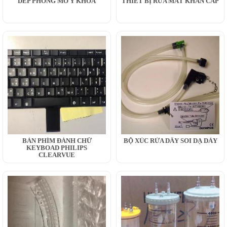
DÉP PHÒNG MỔ Y KHOA
THIẾT BỊ RỬA MẮT KHẨN CẤP
BÀN PHÍM ĐÁNH CHỮ
BỘ XÚC RỬA DÂY SOI DẠ DÀY
KEYBOAD PHILIPS
CLEARVUE