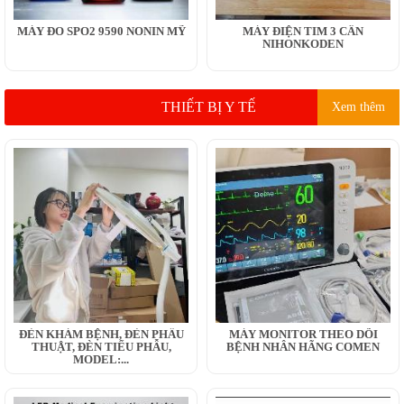
MÁY ĐO SPO2 9590 NONIN MỸ
MÁY ĐIỆN TIM 3 CẦN
NIHONKODEN
THIẾT BỊ Y TẾ
Xem thêm
ĐÈN KHÁM BỆNH, ĐÈN PHẪU
MÁY MONITOR THEO DÕI
THUẬT, ĐÈN TIỂU PHẪU,
BỆNH NHÂN HÃNG COMEN
MODEL:...