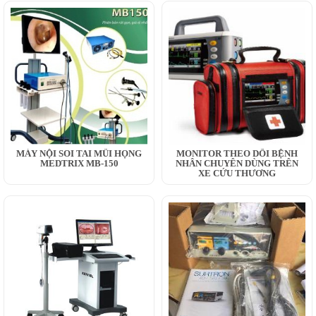
MÁY NỘI SOI TAI MŨI HỌNG
MONITOR THEO DÕI BỆNH
MEDTRIX MB-150
NHÂN CHUYÊN DÙNG TRÊN
XE CỨU THƯƠNG