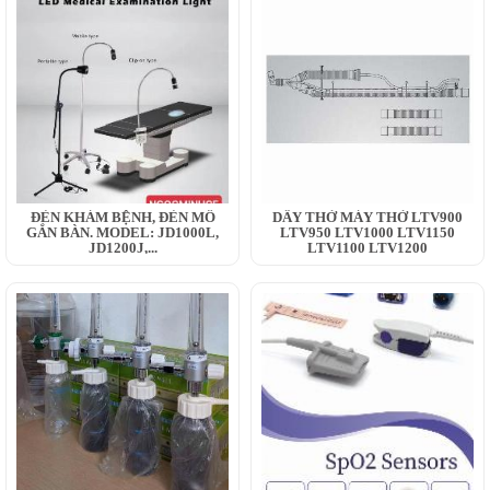
ĐÈN KHÁM BỆNH, ĐÈN MỔ
DÂY THỞ MÁY THỞ LTV900
GẮN BÀN. MODEL: JD1000L,
LTV950 LTV1000 LTV1150
JD1200J,...
LTV1100 LTV1200