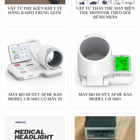
VẬT TƯ PHỤ KIỆN KHÍ Y TẾ
VẬT TƯ THAY THẾ MÂY ĐIỆN
HÃNG KAIPO TRUNG QUỐC
TIM, MONITOR THEO DÕI
BỆNH NHÂN
MÁY ĐO HUYẾT ÁP ĐỂ BÀN
MÁY ĐO HUYẾT ÁP ĐỂ BÀN
MODEL CH-S602 CÓ MÁY IN
MODEL CH-S603