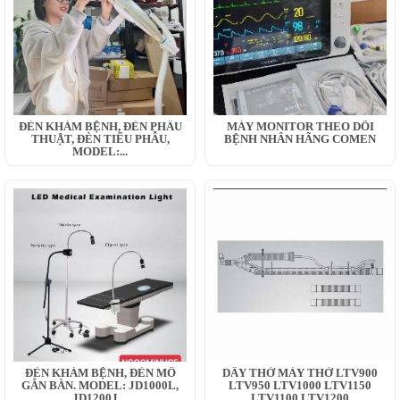
ĐÈN KHÁM BỆNH, ĐÈN PHẪU
MÁY MONITOR THEO DÕI
THUẬT, ĐÈN TIỂU PHẪU,
BỆNH NHÂN HÃNG COMEN
MODEL:...
ĐÈN KHÁM BỆNH, ĐÈN MỔ
DÂY THỞ MÁY THỞ LTV900
GẮN BÀN. MODEL: JD1000L,
LTV950 LTV1000 LTV1150
JD1200J,...
LTV1100 LTV1200