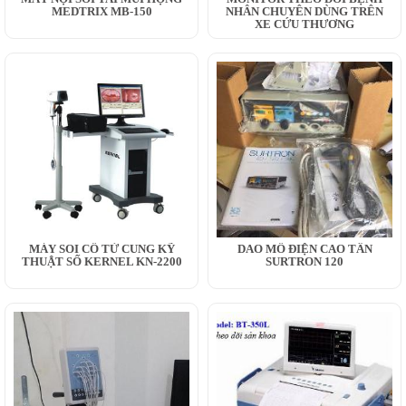
MEDTRIX MB-150
NHÂN CHUYÊN DÙNG TRÊN
XE CỨU THƯƠNG
MÁY SOI CỔ TỬ CUNG KỸ
DAO MỔ ĐIỆN CAO TẦN
THUẬT SỐ KERNEL KN-2200
SURTRON 120