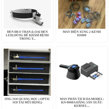
ĐÈN ĐEO TRÁN (LOẠI ĐÈN
MÁY ĐIỆN XUNG 2 KÊNH
LED) DÙNG ĐỂ KHÁM BỆNH
H3000
TRONG Y...
ỐNG SOI QUANG HỌC ( OPTIC
MÁY PHÂN TÍCH DA MODEL:
SOI TAI MŨI HỌNG)
KN-9000A HÃNG SẢN XUẤT:
KERNEL...