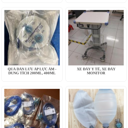
QUẢ DẪN LƯU ÁP LỰC ÂM -
XE ĐẨY Y TẾ, XE ĐẨY
DUNG TÍCH 200ML, 400ML
MONITOR