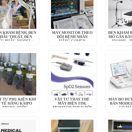
N KHÁM BỆNH, ĐÈN
MÁY MONITOR THEO
ĐÈN KHÁM B
HẪU THUẬT, ĐÈN
DÕI BỆNH NHÂN
MỔ GẮN BÀN
ỂU PHẪU, MODEL:...
HÃNG COMEN
JD1000L, JD
T TƯ PHỤ KIỆN KHÍ
VẬT TƯ THAY THẾ
MÁY ĐO HUY
Y TẾ HÃNG KAIPO
MÂY ĐIỆN TIM,
BÀN MODEL
TRUNG QUỐC
MONITOR THEO DÕI
CÓ MÁ
BỆNH NHÂN