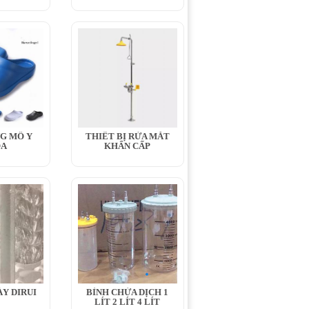
G MỔ Y
THIẾT BỊ RỬA MẮT
OA
KHẨN CẤP
Y DIRUI
BÌNH CHỨA DỊCH 1
LÍT 2 LÍT 4 LÍT