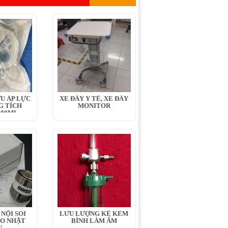
U ÁP LỰC
XE ĐẨY Y TẾ, XE ĐẨY
G TÍCH
MONITOR
400ML
NỘI SOI
LƯU LƯỢNG KẾ KÈM
IO NHẬT
BÌNH LÀM ẨM
N