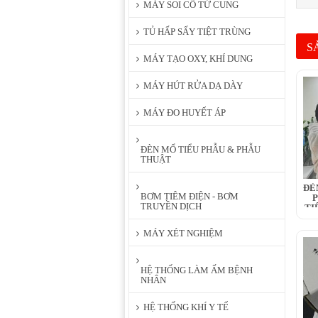
MÁY SOI CỔ TỬ CUNG
TỦ HẤP SẤY TIỆT TRÙNG
S
MÁY TẠO OXY, KHÍ DUNG
MÁY HÚT RỬA DẠ DÀY
MÁY ĐO HUYẾT ÁP
ĐÈN MỔ TIỂU PHẪU & PHẪU
THUẬT
ĐÈ
BƠM TIÊM ĐIỆN - BƠM
P
TRUYỀN DỊCH
TI
MÁY XÉT NGHIỆM
HỆ THỐNG LÀM ẤM BỆNH
NHÂN
HỆ THỐNG KHÍ Y TẾ