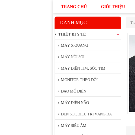
TRANG CHỦ
GIỚI THIỆU
DANH MỤC
Tr
THIẾT BỊ Y TẾ
MÁY X QUANG
MÁY NỘI SOI
MÁY ĐIỆN TIM, SỐC TIM
MONITOR THEO DÕI
DAO MỔ ĐIỆN
MÁY ĐIỆN NÃO
ĐÈN SOI, ĐIỀU TRỊ VÀNG DA
MÁY SIÊU ÂM