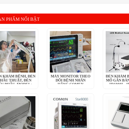
ẢN PHẨM NỔI BẬT
N KHÁM BỆNH, ĐÈN
MÁY MONITOR THEO
ĐÈN KHÁM B
HẪU THUẬT, ĐÈN
DÕI BỆNH NHÂN
MỔ GẮN BÀN
ỂU PHẪU, MODEL:...
HÃNG COMEN
JD1000L, JD