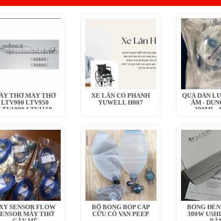
ÂY THỞ MÁY THỞ
XE LĂN CÓ PHANH
QUẢ DẪN LƯ
LTV900 LTV950
YUWELL H007
ÂM - DUN
LTV1000 LTV1150
200ML, 
LTV1100 LTV1200
XY SENSOR FLOW
BỘ BÓNG BÓP CẤP
BÓNG ĐÈN 
SENSOR MÁY THỞ
CỨU CÓ VAN PEEP
300W USH
GÂY MÊ
BẢ