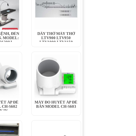
ỆNH, ĐÈN
DÂY THỞ MÁY THỞ
. MODEL:
LTV900 LTV950
1200J,...
LTV1000 LTV1150
LTV1100 LTV1200
ẾT ÁP ĐỂ
MÁY ĐO HUYẾT ÁP ĐỂ
 CH-S602
BÀN MODEL CH-S603
Y IN