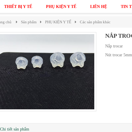
THIẾT BỊ Y TẾ
PHỤ KIỆN Y TẾ
LIÊN HỆ
TIN 
ang chủ
Sản phẩm
PHỤ KIỆN Y TẾ
Các sản phẩm khác
NẮP TRO
Nắp trocar
Nút trocar 5m
Chi tiết sản phẩm