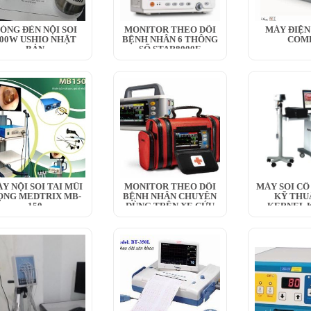
ÓNG ĐÈN NỘI SOI
MONITOR THEO DÕI
MÁY ĐIỆN
00W USHIO NHẬT
BỆNH NHÂN 6 THÔNG
COM
BẢN
SỐ STAR8000E
Y NỘI SOI TAI MŨI
MONITOR THEO DÕI
MÁY SOI CỔ
ỌNG MEDTRIX MB-
BỆNH NHÂN CHUYÊN
KỸ THU
150
DÙNG TRÊN XE CỨU
KERNEL K
THƯƠNG