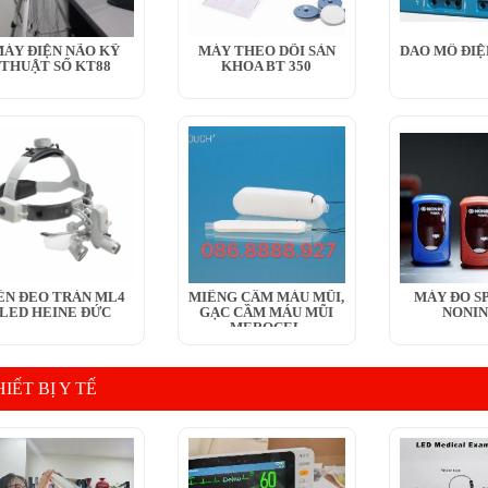
ÁY ĐIỆN NÃO KỸ
MÁY THEO DÕI SẢN
DAO MỔ ĐIỆ
THUẬT SỐ KT88
KHOA BT 350
ÈN ĐEO TRÁN ML4
MIẾNG CẦM MÁU MŨI,
MÁY ĐO SP
LED HEINE ĐỨC
GẠC CẦM MÁU MŨI
NONIN
MEROCEL
IẾT BỊ Y TẾ