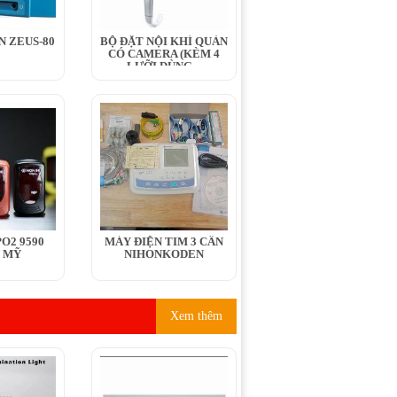
N ZEUS-80
BỘ ĐẶT NỘI KHÍ QUẢN
CÓ CAMERA (KÈM 4
LƯỠI DÙNG...
O2 9590
MÁY ĐIỆN TIM 3 CẦN
 MỸ
NIHONKODEN
Xem thêm