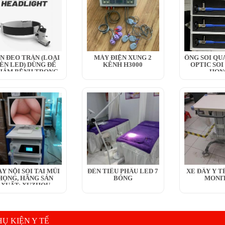
N ĐEO TRÁN (LOẠI
MÁY ĐIỆN XUNG 2
ỐNG SOI QU
ÈN LED) DÙNG ĐỂ
KÊNH H3000
OPTIC SOI
HÁM BỆNH TRONG
HỌN
Y...
Y NỘI SOI TAI MŨI
ĐÈN TIỂU PHẪU LED 7
XE ĐẨY Y TÊ
HỌNG, HÃNG SẢN
BÓNG
MONI
XUẤT: XUZHOU
HENGJIA...
HỤ KIỆN Y TẾ