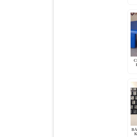
C
BÀ
K