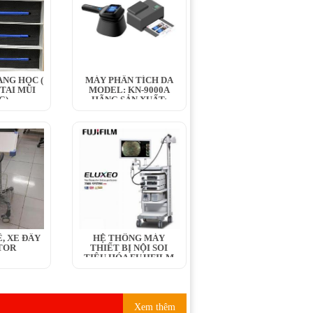
ANG HỌC (
MÁY PHÂN TÍCH DA
 TAI MŨI
MODEL: KN-9000A
G)
HÃNG SẢN XUẤT:
KERNEL...
́, XE ĐẨY
HỆ THỐNG MÁY
TOR
THIẾT BỊ NỘI SOI
TIÊU HÓA FUJIFILM
Xem thêm