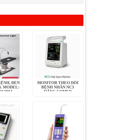
ỆNH, ĐÈN
MONITOR THEO DÕI
. MODEL:
BỆNH NHÂN NC3
1200J,...
HÃNG COMEN