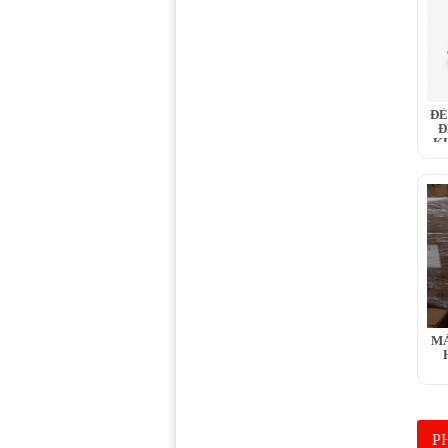
ĐÈ
Đ
K
MÁ
P