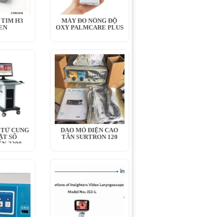
 TIM H3
MÁY ĐO NỒNG ĐỘ
EN
OXY PALMCARE PLUS
 TỬ CUNG
DAO MỔ ĐIỆN CAO
ẬT SỐ
TẦN SURTRON 120
N-2200