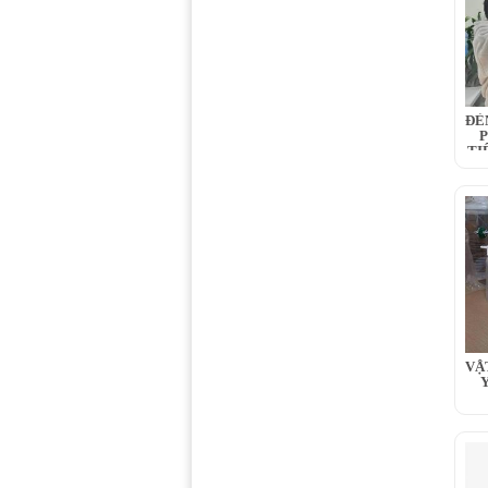
ĐÈ
P
TI
VẬ