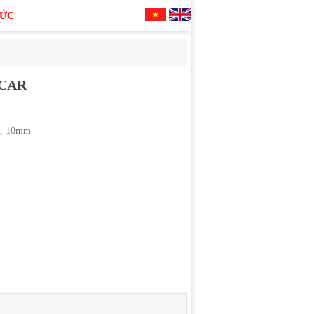
TỨC
CAR
m, 10mm