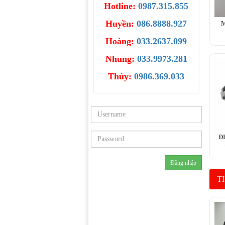
Hotline:
0987.315.855
Huyền:
086.8888.927
M
Hoàng:
033.2637.099
Nhung:
033.9973.281
Thúy:
0986.369.033
Đ
TH