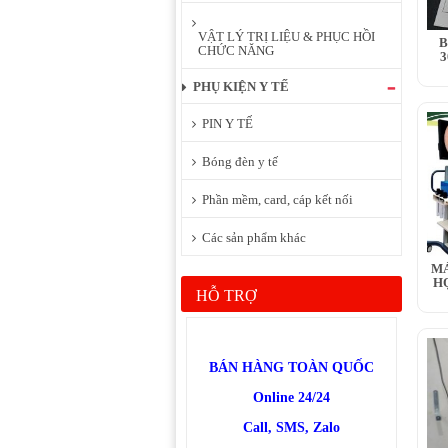
VẬT LÝ TRỊ LIỆU & PHỤC HỒI
B
CHỨC NĂNG
3
PHỤ KIỆN Y TẾ
PIN Y TẾ
Bóng đèn y tế
Phần mềm, card, cáp kết nối
Các sản phẩm khác
MÁ
H
HỖ TRỢ
BÁN HÀNG TOÀN QUỐC
Online 24/24
Call, SMS, Zalo