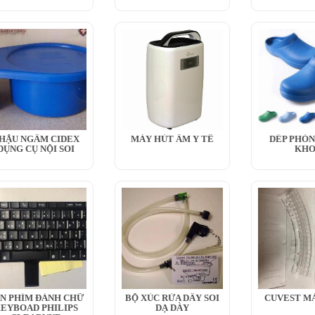
HẬU NGÂM CIDEX
MÁY HÚT ẨM Y TẾ
DÉP PHÒN
DỤNG CỤ NỘI SOI
KH
N PHÍM ĐÁNH CHỮ
BỘ XÚC RỬA DÂY SOI
CUVEST MÁ
EYBOAD PHILIPS
DẠ DÀY