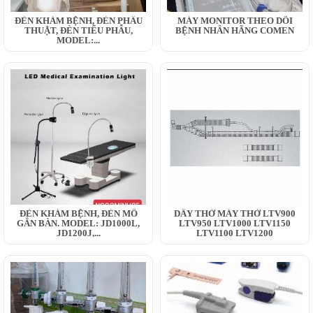
ĐÈN KHÁM BỆNH, ĐÈN PHẪU
MÁY MONITOR THEO DÕI
THUẬT, ĐÈN TIỂU PHẪU,
BỆNH NHÂN HÃNG COMEN
MODEL:...
ĐÈN KHÁM BỆNH, ĐÈN MỔ
DÂY THỞ MÁY THỞ LTV900
GẮN BÀN. MODEL: JD1000L,
LTV950 LTV1000 LTV1150
JD1200J,...
LTV1100 LTV1200