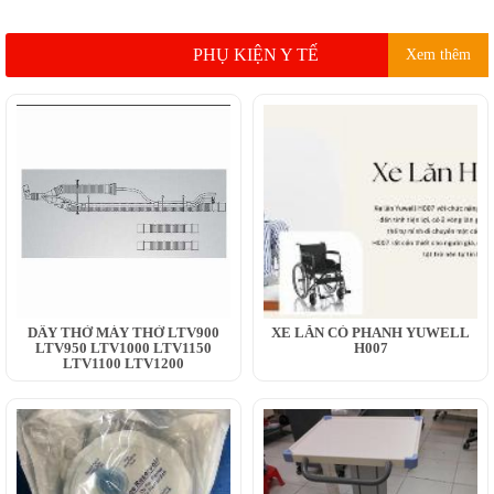
PHỤ KIỆN Y TẾ
Xem thêm
DÂY THỞ MÁY THỞ LTV900
XE LĂN CÓ PHANH YUWELL
LTV950 LTV1000 LTV1150
H007
LTV1100 LTV1200