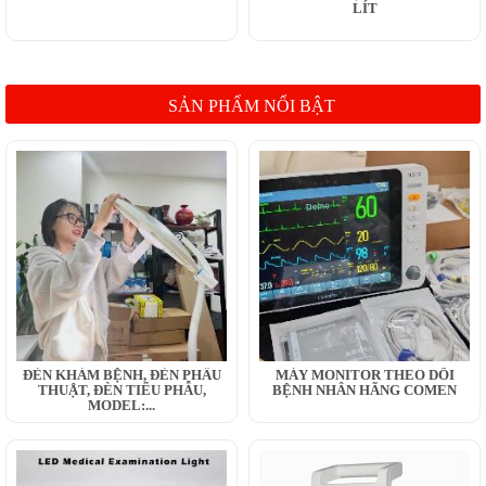
LÍT
SẢN PHẨM NỔI BẬT
ĐÈN KHÁM BỆNH, ĐÈN PHẪU
MÁY MONITOR THEO DÕI
THUẬT, ĐÈN TIỂU PHẪU,
BỆNH NHÂN HÃNG COMEN
MODEL:...