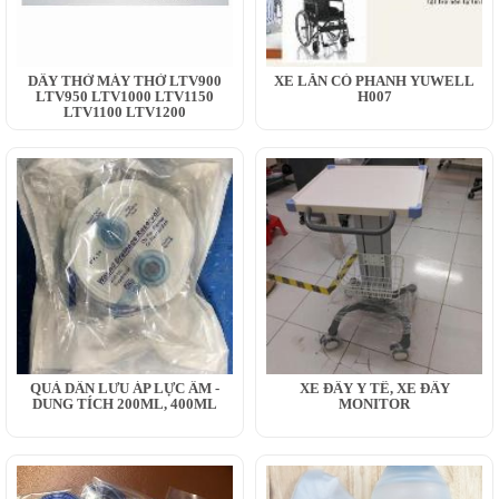
DÂY THỞ MÁY THỞ LTV900
XE LĂN CÓ PHANH YUWELL
LTV950 LTV1000 LTV1150
H007
LTV1100 LTV1200
QUẢ DẪN LƯU ÁP LỰC ÂM -
XE ĐẨY Y TẾ, XE ĐẨY
DUNG TÍCH 200ML, 400ML
MONITOR