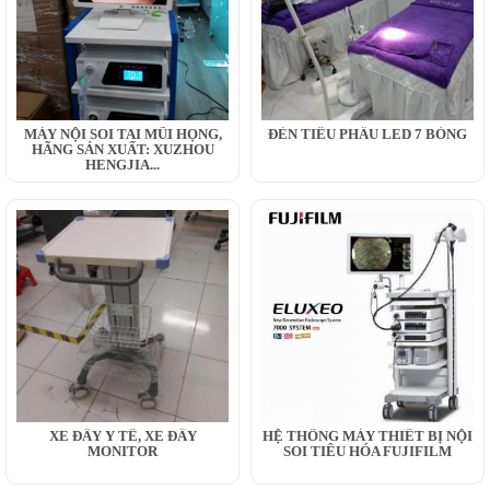
MÁY NỘI SOI TAI MŨI HỌNG,
ĐÈN TIỂU PHẪU LED 7 BÓNG
HÃNG SẢN XUẤT: XUZHOU
HENGJIA...
XE ĐẨY Y TẾ, XE ĐẨY
HỆ THỐNG MÁY THIẾT BỊ NỘI
MONITOR
SOI TIÊU HÓA FUJIFILM