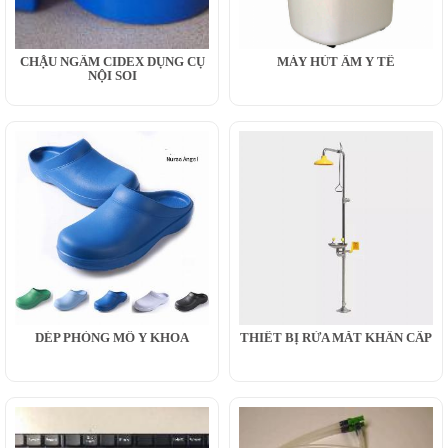
CHẬU NGÂM CIDEX DỤNG CỤ
MÁY HÚT ẨM Y TẾ
NỘI SOI
DÉP PHÒNG MỔ Y KHOA
THIẾT BỊ RỬA MẮT KHẨN CẤP