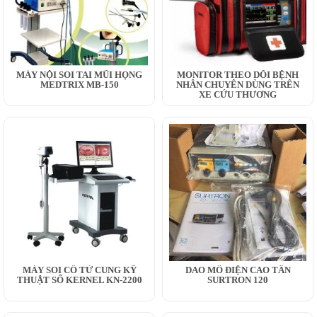
MÁY NỘI SOI TAI MŨI HỌNG
MONITOR THEO DÕI BỆNH
MEDTRIX MB-150
NHÂN CHUYÊN DÙNG TRÊN
XE CỨU THƯƠNG
MÁY SOI CỔ TỬ CUNG KỸ
DAO MỔ ĐIỆN CAO TẦN
THUẬT SỐ KERNEL KN-2200
SURTRON 120