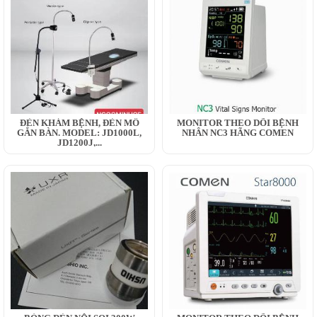
ĐÈN KHÁM BỆNH, ĐÈN MỔ
MONITOR THEO DÕI BỆNH
GẮN BÀN. MODEL: JD1000L,
NHÂN NC3 HÃNG COMEN
JD1200J,...