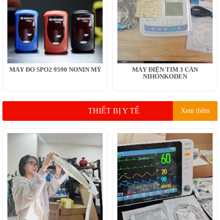
MÁY ĐO SPO2 9590 NONIN MỸ
MÁY ĐIỆN TIM 3 CẦN
NIHONKODEN
THIẾT BỊ Y TẾ
Xem thêm