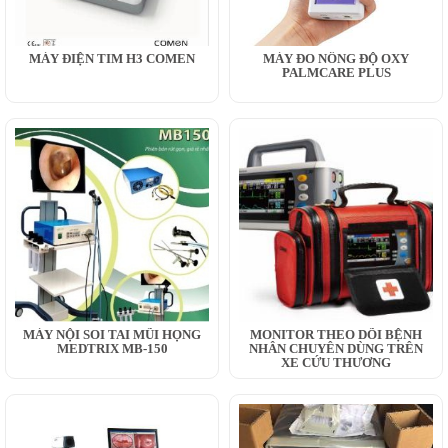
MÁY ĐIỆN TIM H3 COMEN
MÁY ĐO NỒNG ĐỘ OXY
PALMCARE PLUS
MÁY NỘI SOI TAI MŨI HỌNG
MONITOR THEO DÕI BỆNH
MEDTRIX MB-150
NHÂN CHUYÊN DÙNG TRÊN
XE CỨU THƯƠNG