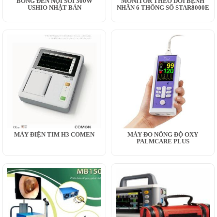
BÓNG ĐÈN NỘI SOI 300W
MONITOR THEO DÕI BỆNH
USHIO NHẬT BẢN
NHÂN 6 THÔNG SỐ STAR8000E
MÁY ĐIỆN TIM H3 COMEN
MÁY ĐO NỒNG ĐỘ OXY
PALMCARE PLUS