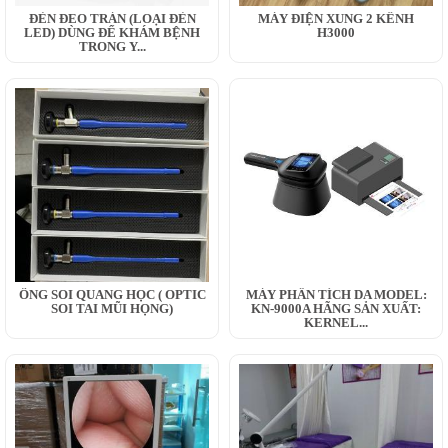
ĐÈN ĐEO TRÁN (LOẠI ĐÈN
MÁY ĐIỆN XUNG 2 KÊNH
LED) DÙNG ĐỂ KHÁM BỆNH
H3000
TRONG Y...
ỐNG SOI QUANG HỌC ( OPTIC
MÁY PHÂN TÍCH DA MODEL:
SOI TAI MŨI HỌNG)
KN-9000A HÃNG SẢN XUẤT:
KERNEL...