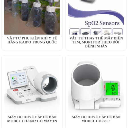
VẬT TƯ PHỤ KIỆN KHÍ Y TẾ
VẬT TƯ THAY THẾ MÂY ĐIỆN
HÃNG KAIPO TRUNG QUỐC
TIM, MONITOR THEO DÕI
BỆNH NHÂN
MÁY ĐO HUYẾT ÁP ĐỂ BÀN
MÁY ĐO HUYẾT ÁP ĐỂ BÀN
MODEL CH-S602 CÓ MÁY IN
MODEL CH-S603