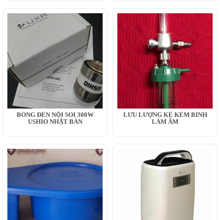
BÓNG ĐÈN NỘI SOI 300W
LƯU LƯỢNG KẾ KÈM BÌNH
USHIO NHẬT BẢN
LÀM ẨM