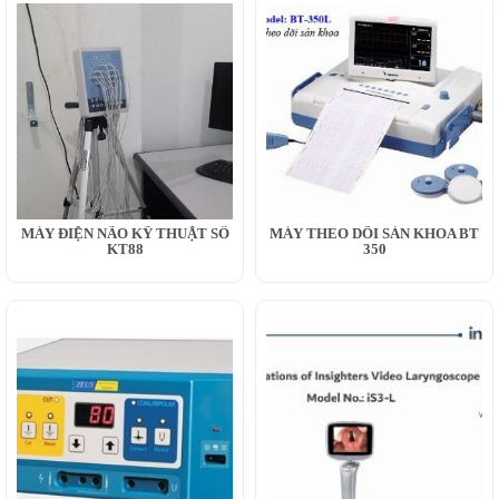
MÁY ĐIỆN NÃO KỸ THUẬT SỐ
MÁY THEO DÕI SẢN KHOA BT
KT88
350