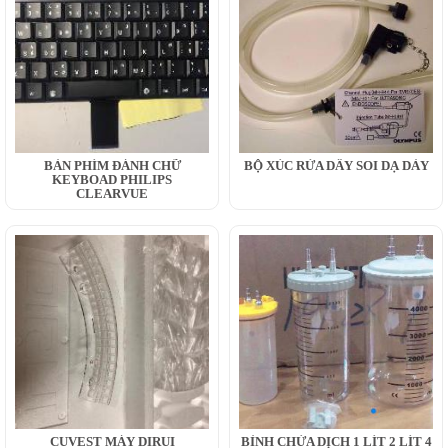
BÀN PHÍM ĐÁNH CHỮ
BỘ XÚC RỬA DÂY SOI DẠ DÀY
KEYBOAD PHILIPS
CLEARVUE
CUVEST MÁY DIRUI
BÌNH CHỨA DỊCH 1 LÍT 2 LÍT 4