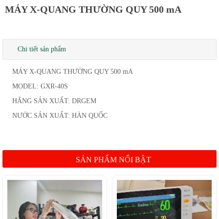
MÁY X-QUANG THƯỜNG QUY 500 mA
Chi tiết sản phẩm
MÁY X-QUANG THƯỜNG QUY 500 mA
MODEL: GXR-40S
HÃNG SẢN XUẤT: DRGEM
NƯỚC SẢN XUẤT: HÀN QUỐC
SẢN PHẨM NỔI BẬT