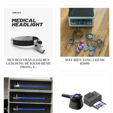
ĐÈN ĐEO TRÁN (LOẠI ĐÈN
MÁY ĐIỆN XUNG 2 KÊNH
LED) DÙNG ĐỂ KHÁM BỆNH
H3000
TRONG Y...