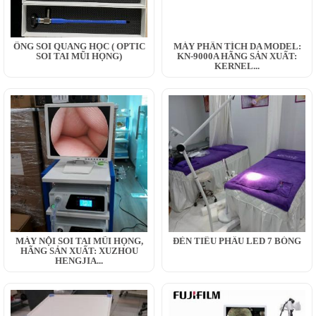
ỐNG SOI QUANG HỌC ( OPTIC
MÁY PHÂN TÍCH DA MODEL:
SOI TAI MŨI HỌNG)
KN-9000A HÃNG SẢN XUẤT:
KERNEL...
MÁY NỘI SOI TAI MŨI HỌNG,
ĐÈN TIỂU PHẪU LED 7 BÓNG
HÃNG SẢN XUẤT: XUZHOU
HENGJIA...