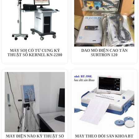
MÁY SOI CỔ TỬ CUNG KỸ
DAO MỔ ĐIỆN CAO TẦN
THUẬT SỐ KERNEL KN-2200
SURTRON 120
MÁY ĐIỆN NÃO KỸ THUẬT SỐ
MÁY THEO DÕI SẢN KHOA BT