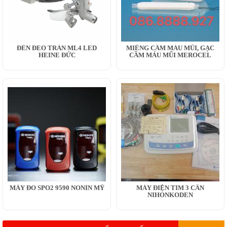
ĐÈN ĐEO TRÁN ML4 LED
MIẾNG CẦM MÁU MŨI, GẠC
HEINE ĐỨC
CẦM MÁU MŨI MEROCEL
MÁY ĐO SPO2 9590 NONIN MỸ
MÁY ĐIỆN TIM 3 CẦN
NIHONKODEN