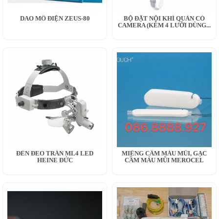
DAO MỔ ĐIỆN ZEUS-80
BỘ ĐẶT NỘI KHÍ QUẢN CÓ
CAMERA (KÈM 4 LƯỠI DÙNG...
ĐÈN ĐEO TRÁN ML4 LED
MIẾNG CẦM MÁU MŨI, GẠC
HEINE ĐỨC
CẦM MÁU MŨI MEROCEL