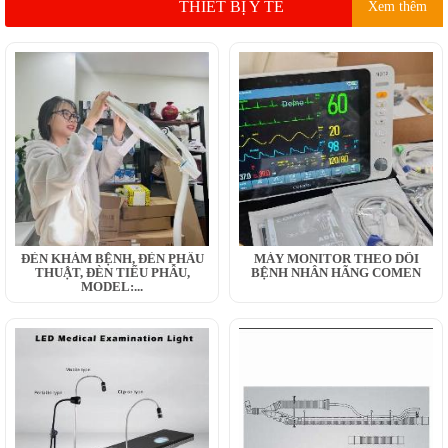
THIẾT BỊ Y TẾ
Xem thêm
ĐÈN KHÁM BỆNH, ĐÈN PHẪU
MÁY MONITOR THEO DÕI
THUẬT, ĐÈN TIỂU PHẪU,
BỆNH NHÂN HÃNG COMEN
MODEL:...