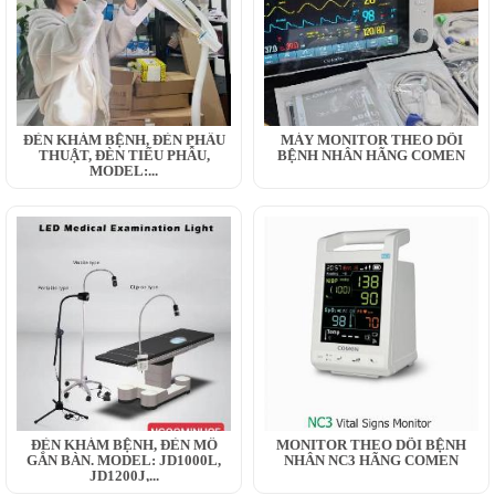
ĐÈN KHÁM BỆNH, ĐÈN PHẪU
MÁY MONITOR THEO DÕI
THUẬT, ĐÈN TIỂU PHẪU,
BỆNH NHÂN HÃNG COMEN
MODEL:...
ĐÈN KHÁM BỆNH, ĐÈN MỔ
MONITOR THEO DÕI BỆNH
GẮN BÀN. MODEL: JD1000L,
NHÂN NC3 HÃNG COMEN
JD1200J,...