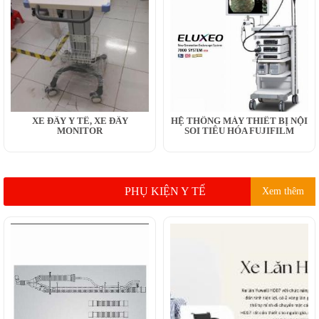
XE ĐẨY Y TẾ, XE ĐẨY
HỆ THỐNG MÁY THIẾT BỊ NỘI
MONITOR
SOI TIÊU HÓA FUJIFILM
PHỤ KIỆN Y TẾ
Xem thêm