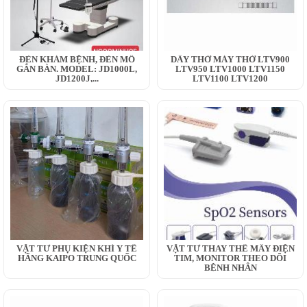
ĐÈN KHÁM BỆNH, ĐÈN MỔ
DÂY THỞ MÁY THỞ LTV900
GẮN BÀN. MODEL: JD1000L,
LTV950 LTV1000 LTV1150
JD1200J,...
LTV1100 LTV1200
VẬT TƯ PHỤ KIỆN KHÍ Y TẾ
VẬT TƯ THAY THẾ MÂY ĐIỆN
HÃNG KAIPO TRUNG QUỐC
TIM, MONITOR THEO DÕI
BỆNH NHÂN