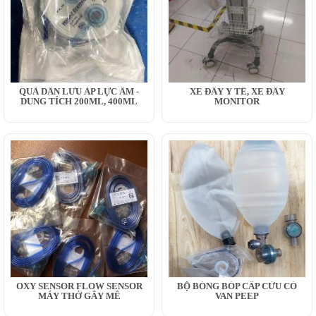
QUẢ DẪN LƯU ÁP LỰC ÂM -
XE ĐẨY Y TẾ, XE ĐẨY
DUNG TÍCH 200ML, 400ML
MONITOR
OXY SENSOR FLOW SENSOR
BỘ BÓNG BÓP CẤP CỨU CÓ
MÁY THỞ GÂY MÊ
VAN PEEP