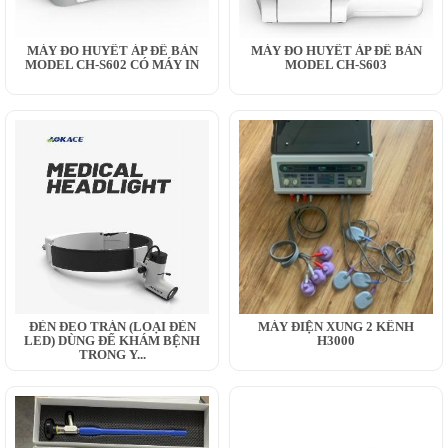
MÁY ĐO HUYẾT ÁP ĐỂ BÀN
MÁY ĐO HUYẾT ÁP ĐỂ BÀN
MODEL CH-S602 CÓ MÁY IN
MODEL CH-S603
ĐÈN ĐEO TRÁN (LOẠI ĐÈN
MÁY ĐIỆN XUNG 2 KÊNH
LED) DÙNG ĐỂ KHÁM BỆNH
H3000
TRONG Y...