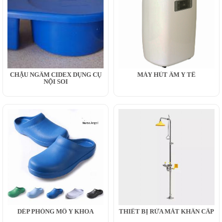
CHẬU NGÂM CIDEX DỤNG CỤ
MÁY HÚT ẨM Y TẾ
NỘI SOI
DÉP PHÒNG MỔ Y KHOA
THIẾT BỊ RỬA MẮT KHẨN CẤP