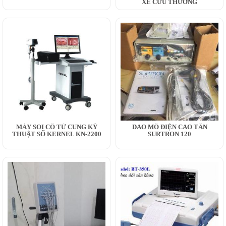
XE CỨU THƯƠNG
MÁY SOI CỔ TỬ CUNG KỸ
DAO MỔ ĐIỆN CAO TẦN
THUẬT SỐ KERNEL KN-2200
SURTRON 120