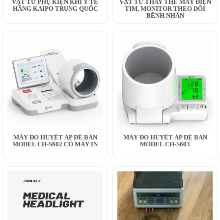
VẬT TƯ PHỤ KIỆN KHÍ Y TẾ
VẬT TƯ THAY THẾ MÂY ĐIỆN
HÃNG KAIPO TRUNG QUỐC
TIM, MONITOR THEO DÕI
BỆNH NHÂN
MÁY ĐO HUYẾT ÁP ĐỂ BÀN
MÁY ĐO HUYẾT ÁP ĐỂ BÀN
MODEL CH-S602 CÓ MÁY IN
MODEL CH-S603