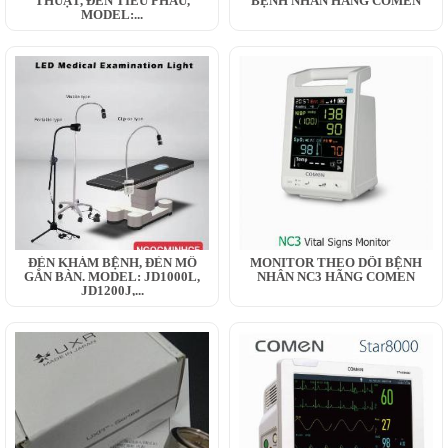
THUẬT, ĐÈN TIỂU PHẪU,
BỆNH NHÂN HÃNG COMEN
MODEL:...
ĐÈN KHÁM BỆNH, ĐÈN MỔ
MONITOR THEO DÕI BỆNH
GẮN BÀN. MODEL: JD1000L,
NHÂN NC3 HÃNG COMEN
JD1200J,...