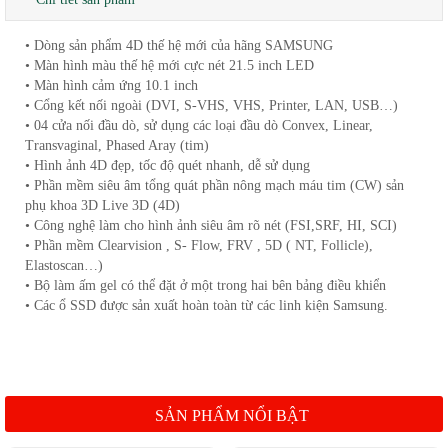
• Dòng sản phẩm 4D thế hệ mới của hãng SAMSUNG
• Màn hình màu thế hệ mới cực nét 21.5 inch LED
• Màn hình cảm ứng 10.1 inch
• Cổng kết nối ngoài (DVI, S-VHS, VHS, Printer, LAN, USB…)
• 04 cửa nối đầu dò, sử dụng các loại đầu dò Convex, Linear,
Transvaginal, Phased Aray (tim)
• Hình ảnh 4D đẹp, tốc độ quét nhanh, dễ sử dụng
• Phần mềm siêu âm tổng quát phần nông mạch máu tim (CW) sản
phụ khoa 3D Live 3D (4D)
• Công nghệ làm cho hình ảnh siêu âm rõ nét (FSI,SRF, HI, SCI)
• Phần mềm Clearvision , S- Flow, FRV , 5D ( NT, Follicle),
Elastoscan…)
• Bộ làm ấm gel có thể đặt ở một trong hai bên bảng điều khiển
• Các ổ SSD được sản xuất hoàn toàn từ các linh kiện Samsung.
SẢN PHẨM NỔI BẬT