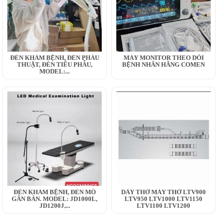
ĐÈN KHÁM BỆNH, ĐÈN PHẪU
MÁY MONITOR THEO DÕI
THUẬT, ĐÈN TIỂU PHẪU,
BỆNH NHÂN HÃNG COMEN
MODEL:...
ĐÈN KHÁM BỆNH, ĐÈN MỔ
DÂY THỞ MÁY THỞ LTV900
GẮN BÀN. MODEL: JD1000L,
LTV950 LTV1000 LTV1150
JD1200J,...
LTV1100 LTV1200