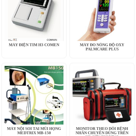
MÁY ĐIỆN TIM H3 COMEN
MÁY ĐO NỒNG ĐỘ OXY
PALMCARE PLUS
MÁY NỘI SOI TAI MŨI HỌNG
MONITOR THEO DÕI BỆNH
MEDTRIX MB-150
NHÂN CHUYÊN DÙNG TRÊN