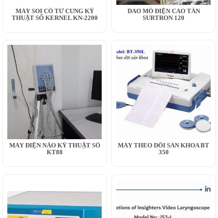
MÁY SOI CỔ TỬ CUNG KỸ
DAO MỔ ĐIỆN CAO TẦN
THUẬT SỐ KERNEL KN-2200
SURTRON 120
MÁY ĐIỆN NÃO KỸ THUẬT SỐ
MÁY THEO DÕI SẢN KHOA BT
KT88
350