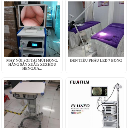
MÁY NỘI SOI TAI MŨI HỌNG,
ĐÈN TIỂU PHẪU LED 7 BÓNG
HÃNG SẢN XUẤT: XUZHOU
HENGJIA...