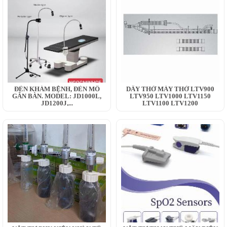
ĐÈN KHÁM BỆNH, ĐÈN MỔ
DÂY THỞ MÁY THỞ LTV900
GẮN BÀN. MODEL: JD1000L,
LTV950 LTV1000 LTV1150
JD1200J,...
LTV1100 LTV1200