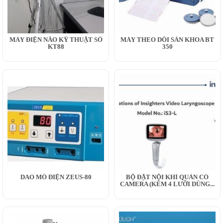
MÁY ĐIỆN NÃO KỸ THUẬT SỐ
MÁY THEO DÕI SẢN KHOA BT
KT88
350
DAO MỔ ĐIỆN ZEUS-80
BỘ ĐẶT NỘI KHÍ QUẢN CÓ
CAMERA (KÈM 4 LƯỠI DÙNG...