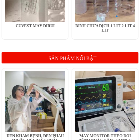
CUVEST MÁY DIRUI
BÌNH CHỨA DỊCH 1 LÍT 2 LÍT 4
LÍT
SẢN PHẨM NỔI BẬT
ĐÈN KHÁM BỆNH, ĐÈN PHẪU
MÁY MONITOR THEO DÕI