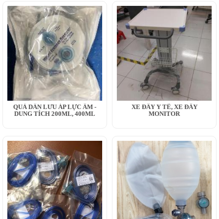
QUẢ DẪN LƯU ÁP LỰC ÂM -
XE ĐẨY Y TẾ, XE ĐẨY
DUNG TÍCH 200ML, 400ML
MONITOR