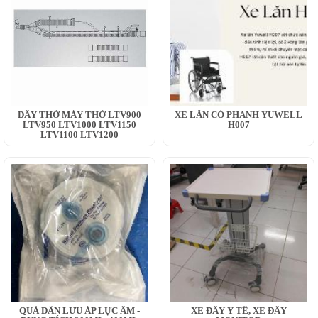
DÂY THỞ MÁY THỞ LTV900
XE LĂN CÓ PHANH YUWELL
LTV950 LTV1000 LTV1150
H007
LTV1100 LTV1200
QUẢ DẪN LƯU ÁP LỰC ÂM -
XE ĐẨY Y TẾ, XE ĐẨY