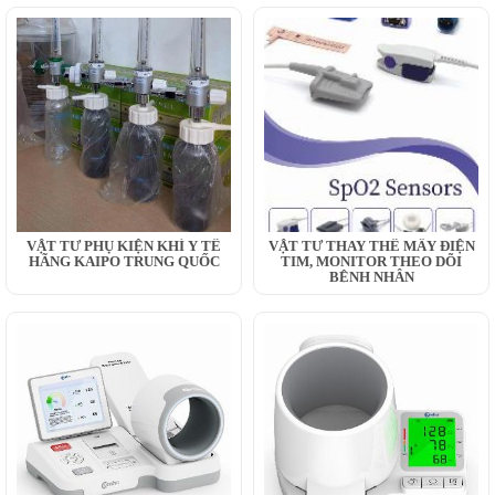
VẬT TƯ PHỤ KIỆN KHÍ Y TẾ
VẬT TƯ THAY THẾ MÂY ĐIỆN
HÃNG KAIPO TRUNG QUỐC
TIM, MONITOR THEO DÕI
BỆNH NHÂN