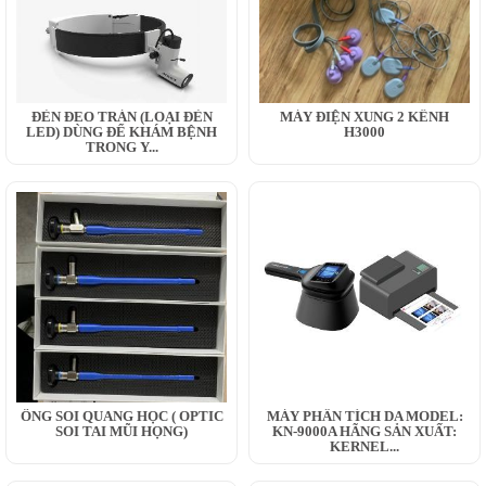
ĐÈN ĐEO TRÁN (LOẠI ĐÈN
MÁY ĐIỆN XUNG 2 KÊNH
LED) DÙNG ĐỂ KHÁM BỆNH
H3000
TRONG Y...
ỐNG SOI QUANG HỌC ( OPTIC
MÁY PHÂN TÍCH DA MODEL:
SOI TAI MŨI HỌNG)
KN-9000A HÃNG SẢN XUẤT:
KERNEL...