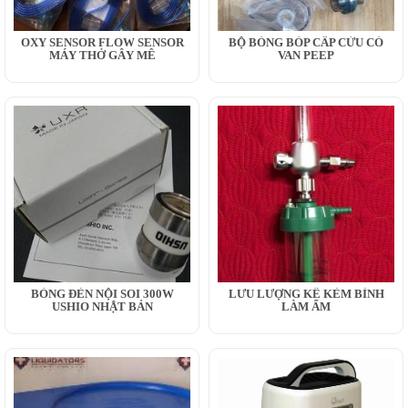
OXY SENSOR FLOW SENSOR
BỘ BÓNG BÓP CẤP CỨU CÓ
MÁY THỞ GÂY MÊ
VAN PEEP
BÓNG ĐÈN NỘI SOI 300W
LƯU LƯỢNG KẾ KÈM BÌNH
USHIO NHẬT BẢN
LÀM ẨM