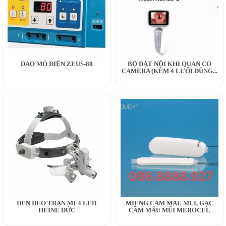
DAO MỔ ĐIỆN ZEUS-80
BỘ ĐẶT NỘI KHÍ QUẢN CÓ
CAMERA (KÈM 4 LƯỠI DÙNG...
ĐÈN ĐEO TRÁN ML4 LED
MIẾNG CẦM MÁU MŨI, GẠC
HEINE ĐỨC
CẦM MÁU MŨI MEROCEL