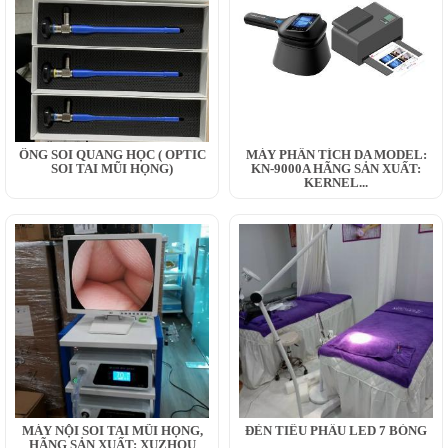
ỐNG SOI QUANG HỌC ( OPTIC
MÁY PHÂN TÍCH DA MODEL:
SOI TAI MŨI HỌNG)
KN-9000A HÃNG SẢN XUẤT:
KERNEL...
MÁY NỘI SOI TAI MŨI HỌNG,
ĐÈN TIỂU PHẪU LED 7 BÓNG
HÃNG SẢN XUẤT: XUZHOU