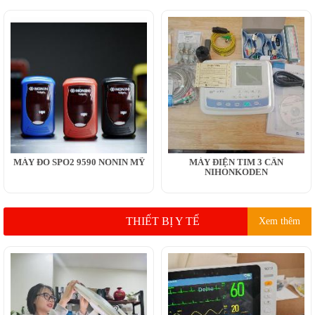
MÁY ĐO SPO2 9590 NONIN MỸ
MÁY ĐIỆN TIM 3 CẦN
NIHONKODEN
THIẾT BỊ Y TẾ
Xem thêm