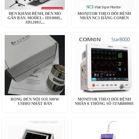
ĐÈN KHÁM BỆNH, ĐÈN MỔ
MONITOR THEO DÕI BỆNH
GẮN BÀN. MODEL: JD1000L,
NHÂN NC3 HÃNG COMEN
JD1200J,...
BÓNG ĐÈN NỘI SOI 300W
MONITOR THEO DÕI BỆNH
USHIO NHẬT BẢN
NHÂN 6 THÔNG SỐ STAR8000E