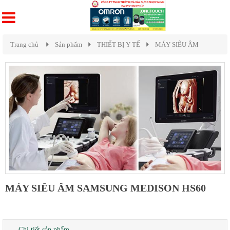
Trang chủ
Sản phẩm
THIẾT BỊ Y TẾ
MÁY SIÊU ÂM
MÁY SIÊU ÂM SAMSUNG MEDISON HS60
Chi tiết sản phẩm