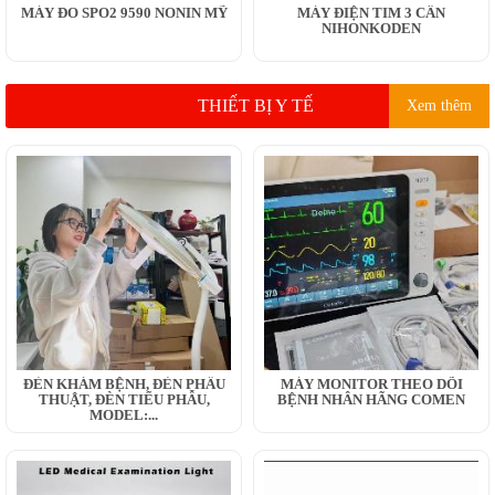
MÁY ĐO SPO2 9590 NONIN MỸ
MÁY ĐIỆN TIM 3 CẦN
NIHONKODEN
THIẾT BỊ Y TẾ
Xem thêm
ĐÈN KHÁM BỆNH, ĐÈN PHẪU
MÁY MONITOR THEO DÕI
THUẬT, ĐÈN TIỂU PHẪU,
BỆNH NHÂN HÃNG COMEN
MODEL:...