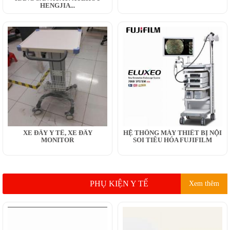
HENGJIA...
XE ĐẨY Y TẾ, XE ĐẨY
HỆ THỐNG MÁY THIẾT BỊ NỘI
MONITOR
SOI TIÊU HÓA FUJIFILM
PHỤ KIỆN Y TẾ
Xem thêm