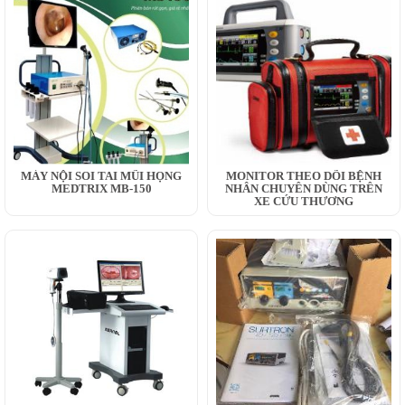
MÁY NỘI SOI TAI MŨI HỌNG
MONITOR THEO DÕI BỆNH
MEDTRIX MB-150
NHÂN CHUYÊN DÙNG TRÊN
XE CỨU THƯƠNG