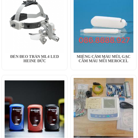
ĐÈN ĐEO TRÁN ML4 LED
MIẾNG CẦM MÁU MŨI, GẠC
HEINE ĐỨC
CẦM MÁU MŨI MEROCEL