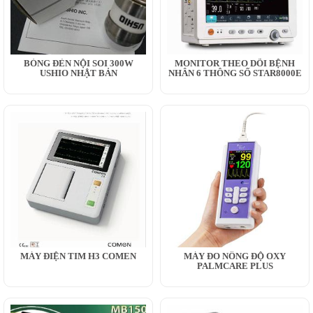
BÓNG ĐÈN NỘI SOI 300W
MONITOR THEO DÕI BỆNH
USHIO NHẬT BẢN
NHÂN 6 THÔNG SỐ STAR8000E
MÁY ĐIỆN TIM H3 COMEN
MÁY ĐO NỒNG ĐỘ OXY
PALMCARE PLUS