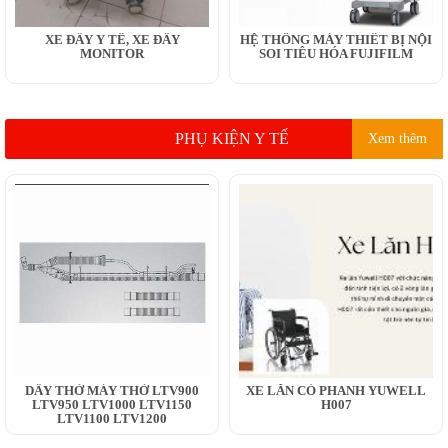
XE ĐẨY Y TẾ, XE ĐẨY
HỆ THỐNG MÁY THIẾT BỊ NỘI
MONITOR
SOI TIÊU HÓA FUJIFILM
PHỤ KIỆN Y TẾ
Xem thêm
DÂY THỞ MÁY THỞ LTV900
XE LĂN CÓ PHANH YUWELL
LTV950 LTV1000 LTV1150
H007
LTV1100 LTV1200