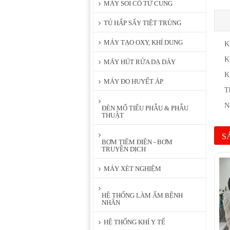
MÁY SOI CỔ TỬ CUNG
TỦ HẤP SẤY TIỆT TRÙNG
MÁY TẠO OXY, KHÍ DUNG
Ki
Ki
MÁY HÚT RỬA DẠ DÀY
K
MÁY ĐO HUYẾT ÁP
Th
Nă
ĐÈN MỔ TIỂU PHẪU & PHẪU
THUẬT
S
BƠM TIÊM ĐIỆN - BƠM
TRUYỀN DỊCH
MÁY XÉT NGHIỆM
HỆ THỐNG LÀM ẤM BỆNH
NHÂN
HỆ THỐNG KHÍ Y TẾ