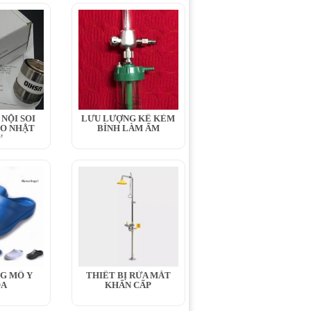
NỘI SOI
LƯU LƯỢNG KẾ KÈM
IO NHẬT
BÌNH LÀM ẨM
N
G MỔ Y
THIẾT BỊ RỬA MẮT
OA
KHẨN CẤP