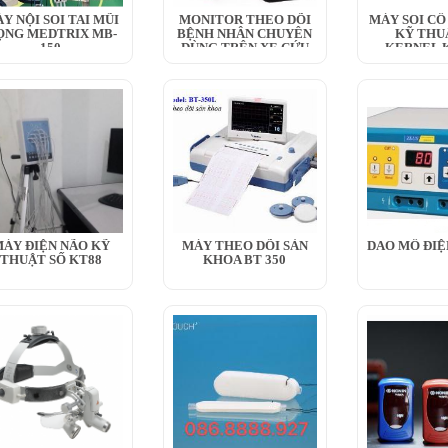
Y NỘI SOI TAI MŨI
MONITOR THEO DÕI
MÁY SOI CỔ
ỌNG MEDTRIX MB-
BỆNH NHÂN CHUYÊN
KỸ THU
150
DÙNG TRÊN XE CỨU
KERNEL K
THƯƠNG
ÁY ĐIỆN NÃO KỸ
MÁY THEO DÕI SẢN
DAO MỔ ĐIỆ
THUẬT SỐ KT88
KHOA BT 350