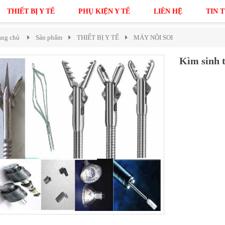
THIẾT BỊ Y TẾ
PHỤ KIỆN Y TẾ
LIÊN HỆ
TIN 
ang chủ
Sản phẩm
THIẾT BỊ Y TẾ
MÁY NỘI SOI
Kìm sinh th