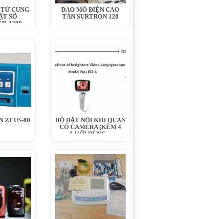
 TỬ CUNG
DAO MỔ ĐIỆN CAO
ẬT SỐ
TẦN SURTRON 120
N-2200
N ZEUS-80
BỘ ĐẶT NỘI KHÍ QUẢN
CÓ CAMERA (KÈM 4
LƯỠI DÙNG...