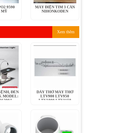
O2 9590
MÁY ĐIỆN TIM 3 CẦN
 MỸ
NIHONKODEN
Xem thêm
ỆNH, ĐÈN
DÂY THỞ MÁY THỞ
. MODEL:
LTV900 LTV950
1200J,...
LTV1000 LTV1150
LTV1100 LTV1200