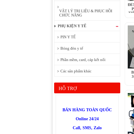
ĐÈ
P
VẬT LÝ TRỊ LIỆU & PHỤC HỒI
TI
CHỨC NĂNG
PHỤ KIỆN Y TẾ
PIN Y TẾ
Bóng đèn y tế
Phần mềm, card, cáp kết nối
Các sản phẩm khác
B
3
HỖ TRỢ
BÁN HÀNG TOÀN QUỐC
Online 24/24
Call, SMS, Zalo