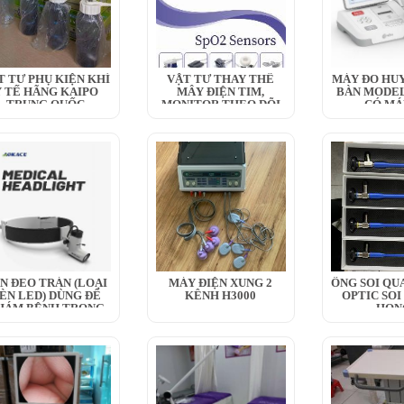
T TƯ PHỤ KIỆN KHÍ
VẬT TƯ THAY THẾ
MÁY ĐO HUY
Y TẾ HÃNG KAIPO
MÂY ĐIỆN TIM,
BÀN MODEL
TRUNG QUỐC
MONITOR THEO DÕI
CÓ MÁ
BỆNH NHÂN
N ĐEO TRÁN (LOẠI
MÁY ĐIỆN XUNG 2
ỐNG SOI QU
ÈN LED) DÙNG ĐỂ
KÊNH H3000
OPTIC SOI
HÁM BỆNH TRONG
HỌN
Y...