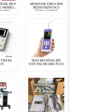
ỆNH, ĐÈN
MONITOR THEO DÕI
. MODEL:
BỆNH NHÂN NC3
1200J,...
HÃNG COMEN
 TIM H3
MÁY ĐO NỒNG ĐỘ
EN
OXY PALMCARE PLUS