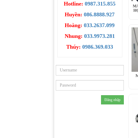
Hotline:
0987.315.855
MÁ
H
Huyền:
086.8888.927
Hoàng:
033.2637.099
Nhung:
033.9973.281
Thúy:
0986.369.033
M