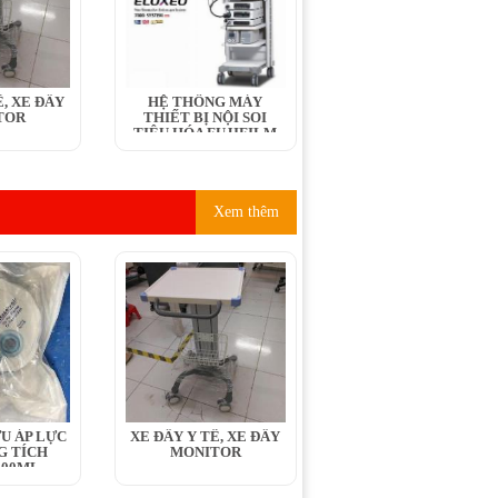
́, XE ĐẨY
HỆ THỐNG MÁY
TOR
THIẾT BỊ NỘI SOI
TIÊU HÓA FUJIFILM
Xem thêm
U ÁP LỰC
XE ĐẨY Y TẾ, XE ĐẨY
G TÍCH
MONITOR
400ML