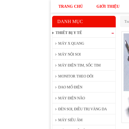
TRANG CHỦ
GIỚI THIỆU
DANH MỤC
Tr
THIẾT BỊ Y TẾ
MÁY X QUANG
MÁY NỘI SOI
MÁY ĐIỆN TIM, SỐC TIM
MONITOR THEO DÕI
DAO MỔ ĐIỆN
MÁY ĐIỆN NÃO
ĐÈN SOI, ĐIỀU TRỊ VÀNG DA
MÁY SIÊU ÂM