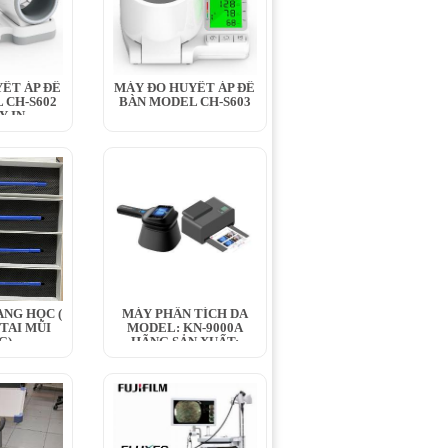
ẾT ÁP ĐỂ
MÁY ĐO HUYẾT ÁP ĐỂ
 CH-S602
BÀN MODEL CH-S603
Y IN
ANG HỌC (
MÁY PHÂN TÍCH DA
 TAI MŨI
MODEL: KN-9000A
G)
HÃNG SẢN XUẤT:
KERNEL...