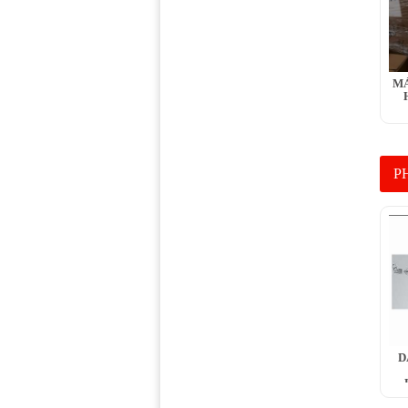
MÁ
P
D