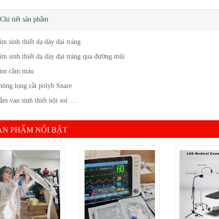
Chi tiết sản phẩm
̀m sinh thiết dạ dày đại tràng
̀m sinh thiết dạ dày đại tràng qua đường mũi
im cầm máu
òng lọng cắt polyb Snare
́m van sinh thiết nội soi ...
ẢN PHẨM NỔI BẬT