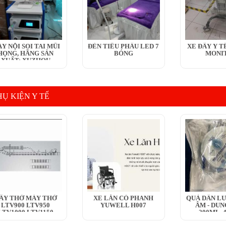
Y NỘI SOI TAI MŨI
ĐÈN TIỂU PHẪU LED 7
XE ĐẨY Y TÊ
HỌNG, HÃNG SẢN
BÓNG
MONI
XUẤT: XUZHOU
HENGJIA...
HỤ KIỆN Y TẾ
ÂY THỞ MÁY THỞ
XE LĂN CÓ PHANH
QUẢ DẪN LƯ
LTV900 LTV950
YUWELL H007
ÂM - DUN
LTV1000 LTV1150
200ML, 
LTV1100 LTV1200