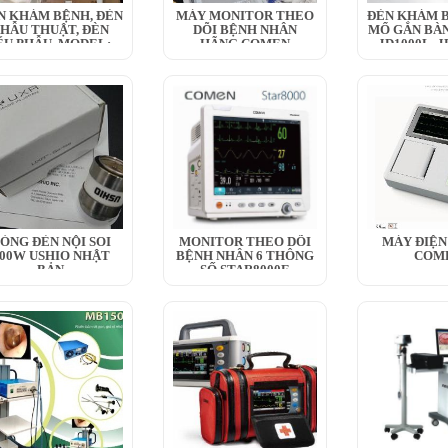
N KHÁM BỆNH, ĐÈN
MÁY MONITOR THEO
ĐÈN KHÁM B
HẪU THUẬT, ĐÈN
DÕI BỆNH NHÂN
MỔ GẮN BÀN
ỂU PHẪU, MODEL:...
HÃNG COMEN
JD1000L, JD
ÓNG ĐÈN NỘI SOI
MONITOR THEO DÕI
MÁY ĐIỆN
00W USHIO NHẬT
BỆNH NHÂN 6 THÔNG
COM
BẢN
SỐ STAR8000E