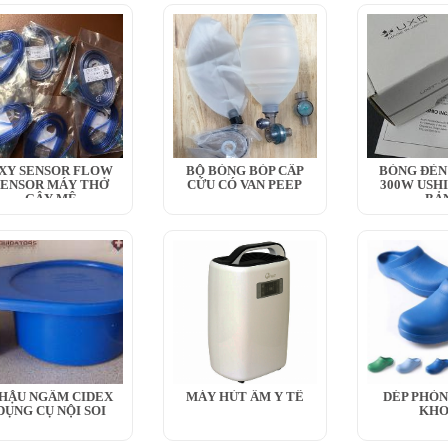
XY SENSOR FLOW
BỘ BÓNG BÓP CẤP
BÓNG ĐÈN 
SENSOR MÁY THỞ
CỨU CÓ VAN PEEP
300W USH
GÂY MÊ
BẢ
HẬU NGÂM CIDEX
MÁY HÚT ẨM Y TẾ
DÉP PHÒN
DỤNG CỤ NỘI SOI
KH