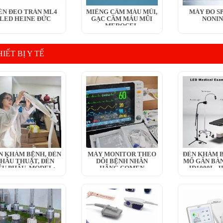
ÈN ĐEO TRÁN ML4
MIẾNG CẦM MÁU MŨI,
MÁY ĐO SP
LED HEINE ĐỨC
GẠC CẦM MÁU MŨI
NONIN
MEROCEL
IẾT BỊ Y TẾ
N KHÁM BỆNH, ĐÈN
MÁY MONITOR THEO
ĐÈN KHÁM B
HẪU THUẬT, ĐÈN
DÕI BỆNH NHÂN
MỔ GẮN BÀN
ỂU PHẪU, MODEL:...
HÃNG COMEN
JD1000L, JD