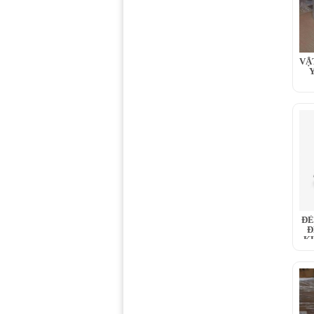
VẬ
ĐÈ
Đ
K