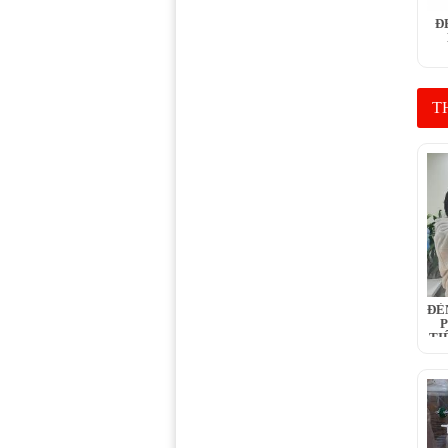
Đ
TH
ĐÈ
P
TI