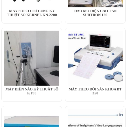
MÁY SOI CỔ TỬ CUNG KỸ
DAO MỔ ĐIỆN CAO TẦN
THUẬT SỐ KERNEL KN-2200
SURTRON 120
MÁY ĐIỆN NÃO KỸ THUẬT SỐ
MÁY THEO DÕI SẢN KHOA BT
KT88
350