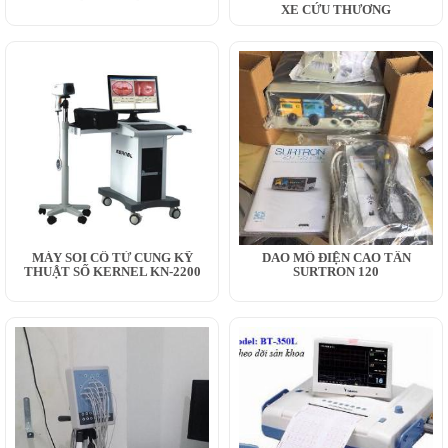
XE CỨU THƯƠNG
MÁY SOI CỔ TỬ CUNG KỸ
DAO MỔ ĐIỆN CAO TẦN
THUẬT SỐ KERNEL KN-2200
SURTRON 120