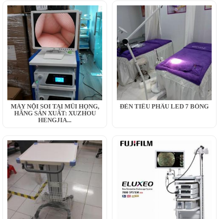
MÁY NỘI SOI TAI MŨI HỌNG,
ĐÈN TIỂU PHẪU LED 7 BÓNG
HÃNG SẢN XUẤT: XUZHOU
HENGJIA...