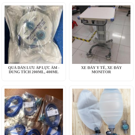
QUẢ DẪN LƯU ÁP LỰC ÂM -
XE ĐẨY Y TẾ, XE ĐẨY
DUNG TÍCH 200ML, 400ML
MONITOR