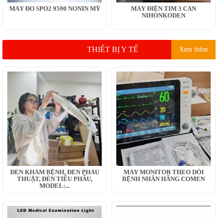
MÁY ĐO SPO2 9590 NONIN MỸ
MÁY ĐIỆN TIM 3 CẦN
NIHONKODEN
THIẾT BỊ Y TẾ
Xem thêm
ĐÈN KHÁM BỆNH, ĐÈN PHẪU
MÁY MONITOR THEO DÕI
THUẬT, ĐÈN TIỂU PHẪU,
BỆNH NHÂN HÃNG COMEN
MODEL:...