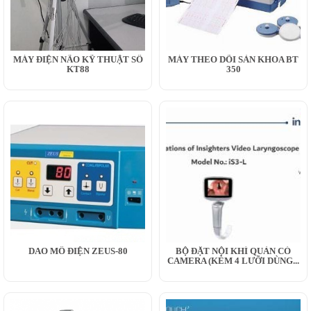
MÁY ĐIỆN NÃO KỸ THUẬT SỐ
MÁY THEO DÕI SẢN KHOA BT
KT88
350
DAO MỔ ĐIỆN ZEUS-80
BỘ ĐẶT NỘI KHÍ QUẢN CÓ
CAMERA (KÈM 4 LƯỠI DÙNG...