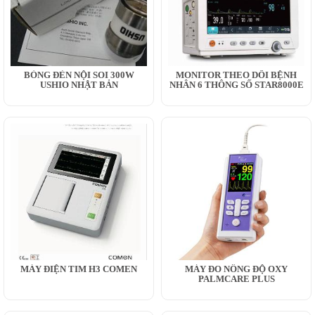
BÓNG ĐÈN NỘI SOI 300W
MONITOR THEO DÕI BỆNH
USHIO NHẬT BẢN
NHÂN 6 THÔNG SỐ STAR8000E
MÁY ĐIỆN TIM H3 COMEN
MÁY ĐO NỒNG ĐỘ OXY
PALMCARE PLUS