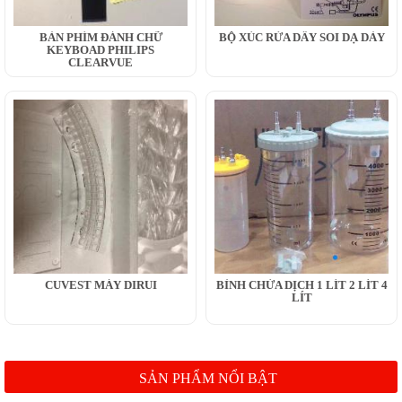
BÀN PHÍM ĐÁNH CHỮ
BỘ XÚC RỬA DÂY SOI DẠ DÀY
KEYBOAD PHILIPS
CLEARVUE
CUVEST MÁY DIRUI
BÌNH CHỨA DỊCH 1 LÍT 2 LÍT 4
LÍT
SẢN PHẨM NỔI BẬT