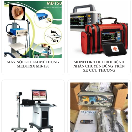
MÁY NỘI SOI TAI MŨI HỌNG
MONITOR THEO DÕI BỆNH
MEDTRIX MB-150
NHÂN CHUYÊN DÙNG TRÊN
XE CỨU THƯƠNG