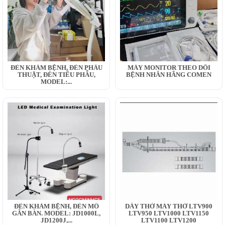
ĐÈN KHÁM BỆNH, ĐÈN PHẪU
MÁY MONITOR THEO DÕI
THUẬT, ĐÈN TIỂU PHẪU,
BỆNH NHÂN HÃNG COMEN
MODEL:...
ĐÈN KHÁM BỆNH, ĐÈN MỔ
DÂY THỞ MÁY THỞ LTV900
GẮN BÀN. MODEL: JD1000L,
LTV950 LTV1000 LTV1150
JD1200J,...
LTV1100 LTV1200