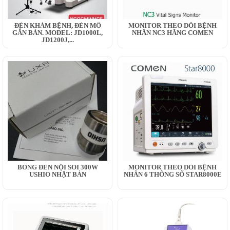
ĐÈN KHÁM BỆNH, ĐÈN MỔ
MONITOR THEO DÕI BỆNH
GẮN BÀN. MODEL: JD1000L,
NHÂN NC3 HÃNG COMEN
JD1200J,...
BÓNG ĐÈN NỘI SOI 300W
MONITOR THEO DÕI BỆNH
USHIO NHẬT BẢN
NHÂN 6 THÔNG SỐ STAR8000E