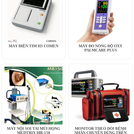
MÁY ĐIỆN TIM H3 COMEN
MÁY ĐO NỒNG ĐỘ OXY
PALMCARE PLUS
MÁY NỘI SOI TAI MŨI HỌNG
MONITOR THEO DÕI BỆNH
MEDTRIX MB-150
NHÂN CHUYÊN DÙNG TRÊN