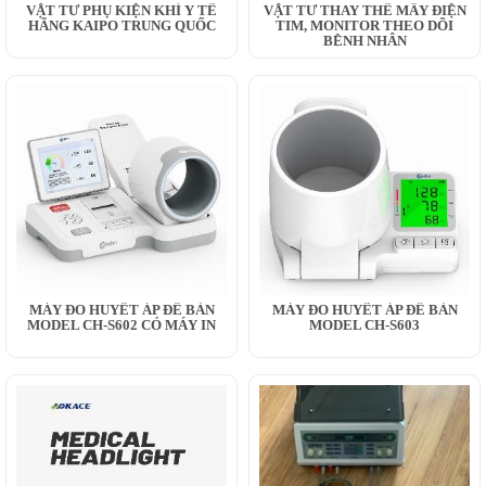
VẬT TƯ PHỤ KIỆN KHÍ Y TẾ
VẬT TƯ THAY THẾ MÂY ĐIỆN
HÃNG KAIPO TRUNG QUỐC
TIM, MONITOR THEO DÕI
BỆNH NHÂN
MÁY ĐO HUYẾT ÁP ĐỂ BÀN
MÁY ĐO HUYẾT ÁP ĐỂ BÀN
MODEL CH-S602 CÓ MÁY IN
MODEL CH-S603