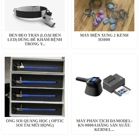
ĐÈN ĐEO TRÁN (LOẠI ĐÈN
MÁY ĐIỆN XUNG 2 KÊNH
LED) DÙNG ĐỂ KHÁM BỆNH
H3000
TRONG Y...
ỐNG SOI QUANG HỌC ( OPTIC
MÁY PHÂN TÍCH DA MODEL:
SOI TAI MŨI HỌNG)
KN-9000A HÃNG SẢN XUẤT:
KERNEL...