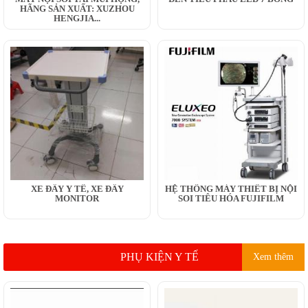
HÃNG SẢN XUẤT: XUZHOU
HENGJIA...
XE ĐẨY Y TẾ, XE ĐẨY
HỆ THỐNG MÁY THIẾT BỊ NỘI
MONITOR
SOI TIÊU HÓA FUJIFILM
PHỤ KIỆN Y TẾ
Xem thêm