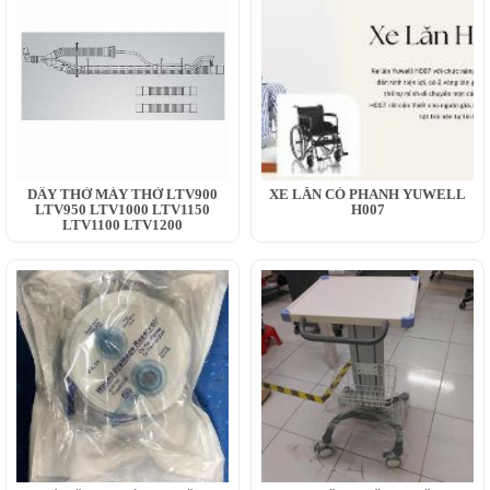
DÂY THỞ MÁY THỞ LTV900
XE LĂN CÓ PHANH YUWELL
LTV950 LTV1000 LTV1150
H007
LTV1100 LTV1200