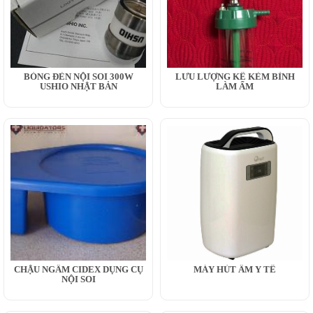
BÓNG ĐÈN NỘI SOI 300W
LƯU LƯỢNG KẾ KÈM BÌNH
USHIO NHẬT BẢN
LÀM ẨM
CHẬU NGÂM CIDEX DỤNG CỤ
MÁY HÚT ẨM Y TẾ
NỘI SOI