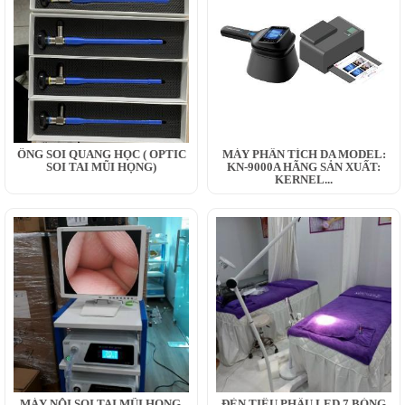
ỐNG SOI QUANG HỌC ( OPTIC
MÁY PHÂN TÍCH DA MODEL:
SOI TAI MŨI HỌNG)
KN-9000A HÃNG SẢN XUẤT:
KERNEL...
MÁY NỘI SOI TAI MŨI HỌNG,
ĐÈN TIỂU PHẪU LED 7 BÓNG