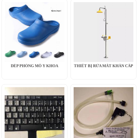
DÉP PHÒNG MỔ Y KHOA
THIẾT BỊ RỬA MẮT KHẨN CẤP