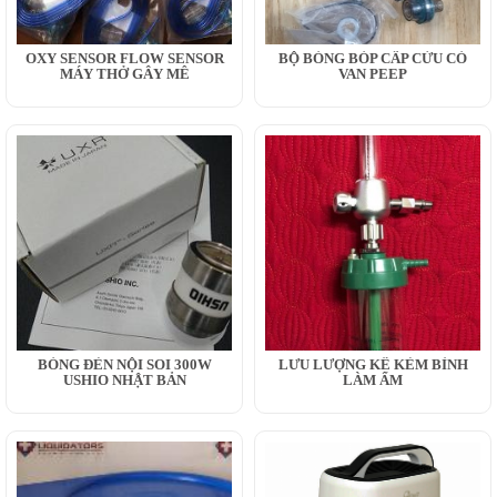
OXY SENSOR FLOW SENSOR
BỘ BÓNG BÓP CẤP CỨU CÓ
MÁY THỞ GÂY MÊ
VAN PEEP
BÓNG ĐÈN NỘI SOI 300W
LƯU LƯỢNG KẾ KÈM BÌNH
USHIO NHẬT BẢN
LÀM ẨM