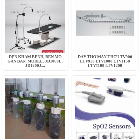
ĐÈN KHÁM BỆNH, ĐÈN MỔ
DÂY THỞ MÁY THỞ LTV900
GẮN BÀN. MODEL: JD1000L,
LTV950 LTV1000 LTV1150
JD1200J,...
LTV1100 LTV1200