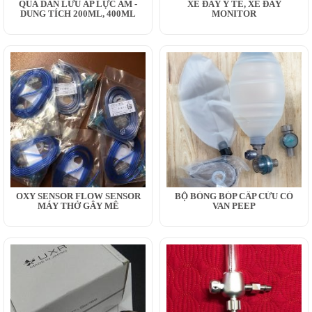
QUẢ DẪN LƯU ÁP LỰC ÂM -
XE ĐẨY Y TẾ, XE ĐẨY
DUNG TÍCH 200ML, 400ML
MONITOR
OXY SENSOR FLOW SENSOR
BỘ BÓNG BÓP CẤP CỨU CÓ
MÁY THỞ GÂY MÊ
VAN PEEP