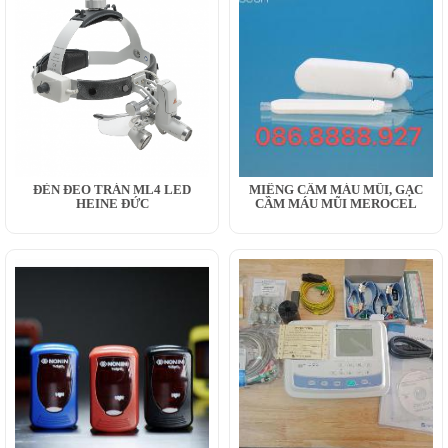
ĐÈN ĐEO TRÁN ML4 LED
MIẾNG CẦM MÁU MŨI, GẠC
HEINE ĐỨC
CẦM MÁU MŨI MEROCEL