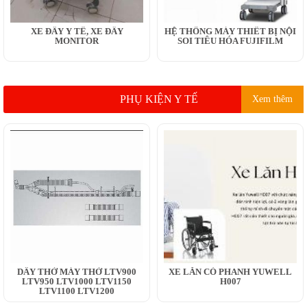
XE ĐẨY Y TẾ, XE ĐẨY
HỆ THỐNG MÁY THIẾT BỊ NỘI
MONITOR
SOI TIÊU HÓA FUJIFILM
PHỤ KIỆN Y TẾ
Xem thêm
DÂY THỞ MÁY THỞ LTV900
XE LĂN CÓ PHANH YUWELL
LTV950 LTV1000 LTV1150
H007
LTV1100 LTV1200