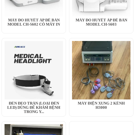
MÁY ĐO HUYẾT ÁP ĐỂ BÀN
MÁY ĐO HUYẾT ÁP ĐỂ BÀN
MODEL CH-S602 CÓ MÁY IN
MODEL CH-S603
ĐÈN ĐEO TRÁN (LOẠI ĐÈN
MÁY ĐIỆN XUNG 2 KÊNH
LED) DÙNG ĐỂ KHÁM BỆNH
H3000
TRONG Y...