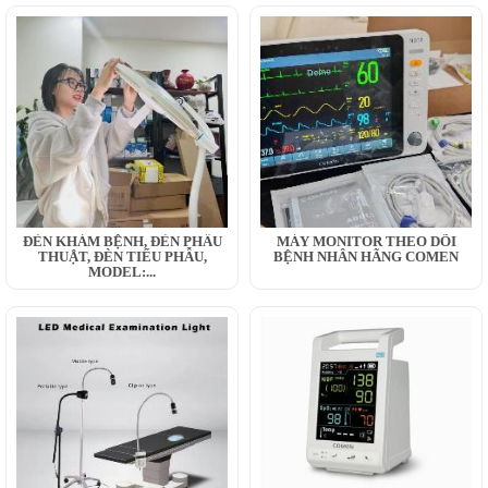
ĐÈN KHÁM BỆNH, ĐÈN PHẪU
MÁY MONITOR THEO DÕI
THUẬT, ĐÈN TIỂU PHẪU,
BỆNH NHÂN HÃNG COMEN
MODEL:...