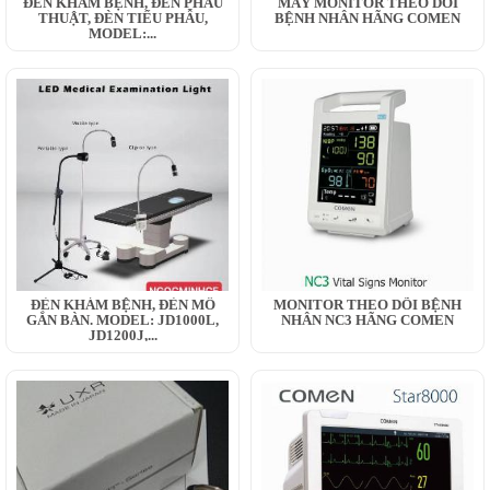
ĐÈN KHÁM BỆNH, ĐÈN PHẪU
MÁY MONITOR THEO DÕI
THUẬT, ĐÈN TIỂU PHẪU,
BỆNH NHÂN HÃNG COMEN
MODEL:...
ĐÈN KHÁM BỆNH, ĐÈN MỔ
MONITOR THEO DÕI BỆNH
GẮN BÀN. MODEL: JD1000L,
NHÂN NC3 HÃNG COMEN
JD1200J,...