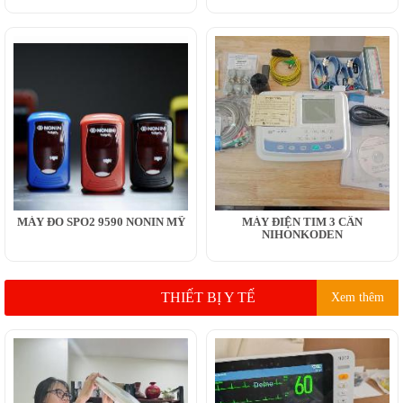
MÁY ĐO SPO2 9590 NONIN MỸ
MÁY ĐIỆN TIM 3 CẦN
NIHONKODEN
THIẾT BỊ Y TẾ
Xem thêm