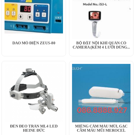
DAO MỔ ĐIỆN ZEUS-80
BỘ ĐẶT NỘI KHÍ QUẢN CÓ
CAMERA (KÈM 4 LƯỠI DÙNG...
ĐÈN ĐEO TRÁN ML4 LED
MIẾNG CẦM MÁU MŨI, GẠC
HEINE ĐỨC
CẦM MÁU MŨI MEROCEL