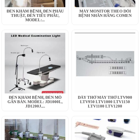
ĐÈN KHÁM BỆNH, ĐÈN PHẪU
MÁY MONITOR THEO DÕI
THUẬT, ĐÈN TIỂU PHẪU,
BỆNH NHÂN HÃNG COMEN
MODEL:...
ĐÈN KHÁM BỆNH, ĐÈN MỔ
DÂY THỞ MÁY THỞ LTV900
GẮN BÀN. MODEL: JD1000L,
LTV950 LTV1000 LTV1150
JD1200J,...
LTV1100 LTV1200