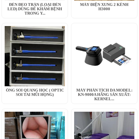
ĐÈN ĐEO TRÁN (LOẠI ĐÈN
MÁY ĐIỆN XUNG 2 KÊNH
LED) DÙNG ĐỂ KHÁM BỆNH
H3000
TRONG Y...
ỐNG SOI QUANG HỌC ( OPTIC
MÁY PHÂN TÍCH DA MODEL:
SOI TAI MŨI HỌNG)
KN-9000A HÃNG SẢN XUẤT:
KERNEL...