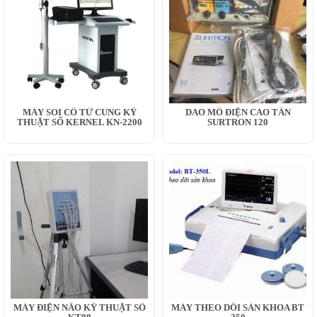
MÁY SOI CỔ TỬ CUNG KỸ
DAO MỔ ĐIỆN CAO TẦN
THUẬT SỐ KERNEL KN-2200
SURTRON 120
MÁY ĐIỆN NÃO KỸ THUẬT SỐ
MÁY THEO DÕI SẢN KHOA BT