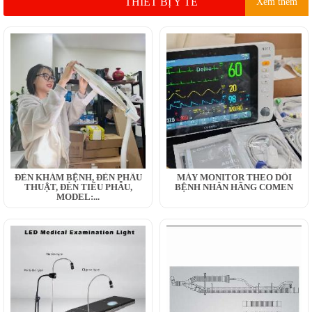
THIẾT BỊ Y TẾ
Xem thêm
ĐÈN KHÁM BỆNH, ĐÈN PHẪU
MÁY MONITOR THEO DÕI
THUẬT, ĐÈN TIỂU PHẪU,
BỆNH NHÂN HÃNG COMEN
MODEL:...