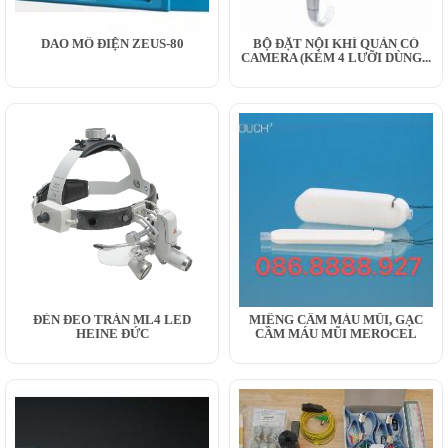
DAO MỔ ĐIỆN ZEUS-80
BỘ ĐẶT NỘI KHÍ QUẢN CÓ
CAMERA (KÈM 4 LƯỠI DÙNG...
ĐÈN ĐEO TRÁN ML4 LED
MIẾNG CẦM MÁU MŨI, GẠC
HEINE ĐỨC
CẦM MÁU MŨI MEROCEL