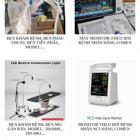
ĐÈN KHÁM BỆNH, ĐÈN PHẪU
MÁY MONITOR THEO DÕI
THUẬT, ĐÈN TIỂU PHẪU,
BỆNH NHÂN HÃNG COMEN
MODEL:...
ĐÈN KHÁM BỆNH, ĐÈN MỔ
MONITOR THEO DÕI BỆNH
GẮN BÀN. MODEL: JD1000L,
NHÂN NC3 HÃNG COMEN
JD1200J,...