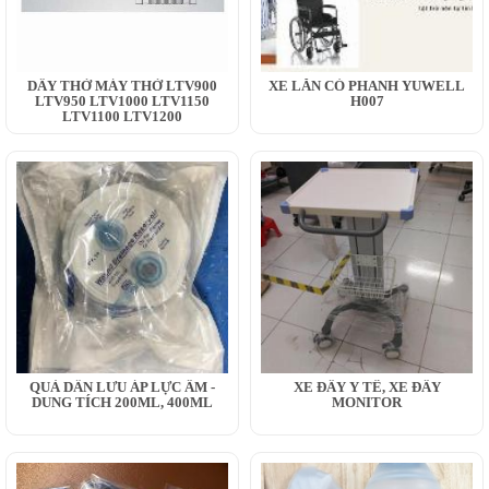
DÂY THỞ MÁY THỞ LTV900
XE LĂN CÓ PHANH YUWELL
LTV950 LTV1000 LTV1150
H007
LTV1100 LTV1200
QUẢ DẪN LƯU ÁP LỰC ÂM -
XE ĐẨY Y TẾ, XE ĐẨY
DUNG TÍCH 200ML, 400ML
MONITOR