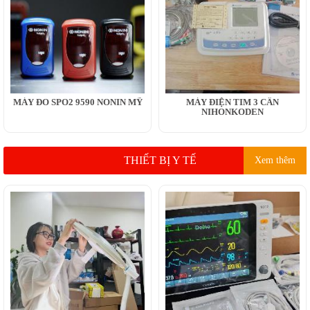
MÁY ĐO SPO2 9590 NONIN MỸ
MÁY ĐIỆN TIM 3 CẦN
NIHONKODEN
THIẾT BỊ Y TẾ
Xem thêm