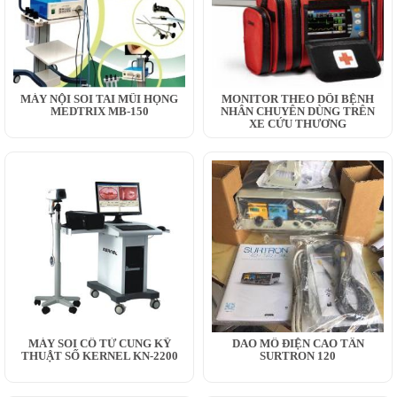
MÁY NỘI SOI TAI MŨI HỌNG
MONITOR THEO DÕI BỆNH
MEDTRIX MB-150
NHÂN CHUYÊN DÙNG TRÊN
XE CỨU THƯƠNG
MÁY SOI CỔ TỬ CUNG KỸ
DAO MỔ ĐIỆN CAO TẦN
THUẬT SỐ KERNEL KN-2200
SURTRON 120