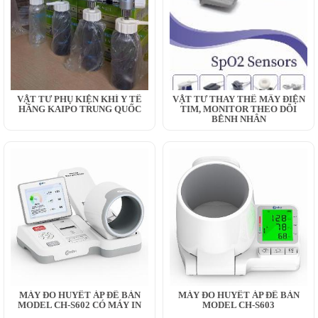
VẬT TƯ PHỤ KIỆN KHÍ Y TẾ
VẬT TƯ THAY THẾ MÂY ĐIỆN
HÃNG KAIPO TRUNG QUỐC
TIM, MONITOR THEO DÕI
BỆNH NHÂN
MÁY ĐO HUYẾT ÁP ĐỂ BÀN
MÁY ĐO HUYẾT ÁP ĐỂ BÀN
MODEL CH-S602 CÓ MÁY IN
MODEL CH-S603