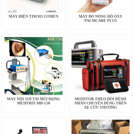
MÁY ĐIỆN TIM H3 COMEN
MÁY ĐO NỒNG ĐỘ OXY
PALMCARE PLUS
MÁY NỘI SOI TAI MŨI HỌNG
MONITOR THEO DÕI BỆNH
MEDTRIX MB-150
NHÂN CHUYÊN DÙNG TRÊN
XE CỨU THƯƠNG