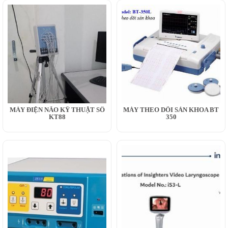
MÁY ĐIỆN NÃO KỸ THUẬT SỐ
MÁY THEO DÕI SẢN KHOA BT
KT88
350