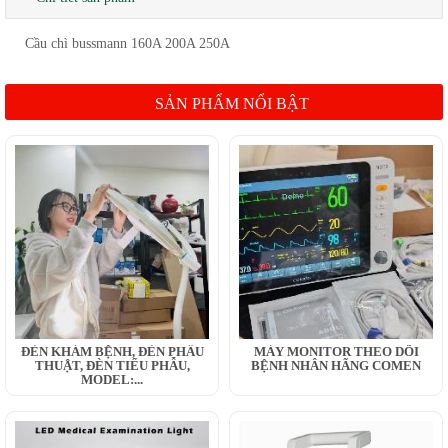
Cầu chì bussmann 160A 200A 250A
SẢN PHẨM NỔI BẬT
ĐÈN KHÁM BỆNH, ĐÈN PHẪU
MÁY MONITOR THEO DÕI
THUẬT, ĐÈN TIỂU PHẪU,
BỆNH NHÂN HÃNG COMEN
MODEL:...