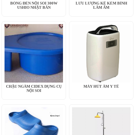
BÓNG ĐÈN NỘI SOI 300W
LƯU LƯỢNG KẾ KÈM BÌNH
USHIO NHẬT BẢN
LÀM ẨM
CHẬU NGÂM CIDEX DỤNG CỤ
MÁY HÚT ẨM Y TẾ
NỘI SOI