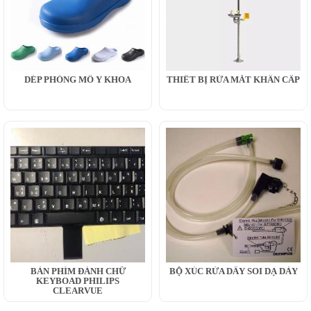
DÉP PHÒNG MỔ Y KHOA
THIẾT BỊ RỬA MẮT KHẨN CẤP
BÀN PHÍM ĐÁNH CHỮ
BỘ XÚC RỬA DÂY SOI DẠ DÀY
KEYBOAD PHILIPS
CLEARVUE