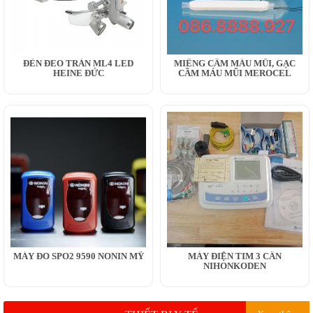
ĐÈN ĐEO TRÁN ML4 LED
MIẾNG CẦM MÁU MŨI, GẠC
HEINE ĐỨC
CẦM MÁU MŨI MEROCEL
MÁY ĐO SPO2 9590 NONIN MỸ
MÁY ĐIỆN TIM 3 CẦN
NIHONKODEN