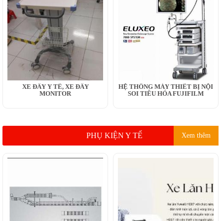
XE ĐẨY Y TẾ, XE ĐẨY
HỆ THỐNG MÁY THIẾT BỊ NỘI
MONITOR
SOI TIÊU HÓA FUJIFILM
PHỤ KIỆN Y TẾ
Xem thêm