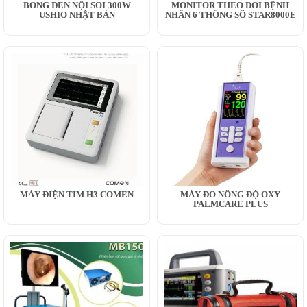
BÓNG ĐÈN NỘI SOI 300W
MONITOR THEO DÕI BỆNH
USHIO NHẬT BẢN
NHÂN 6 THÔNG SỐ STAR8000E
MÁY ĐIỆN TIM H3 COMEN
MÁY ĐO NỒNG ĐỘ OXY
PALMCARE PLUS