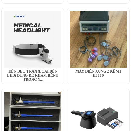
ĐÈN ĐEO TRÁN (LOẠI ĐÈN
MÁY ĐIỆN XUNG 2 KÊNH
LED) DÙNG ĐỂ KHÁM BỆNH
H3000
TRONG Y...