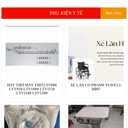
PHỤ KIỆN Y TẾ
Xem thêm
DÂY THỞ MÁY THỞ LTV900
XE LĂN CÓ PHANH YUWELL
LTV950 LTV1000 LTV1150
H007
LTV1100 LTV1200