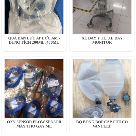
QUẢ DẪN LƯU ÁP LỰC ÂM -
XE ĐẨY Y TẾ, XE ĐẨY
DUNG TÍCH 200ML, 400ML
MONITOR
OXY SENSOR FLOW SENSOR
BỘ BÓNG BÓP CẤP CỨU CÓ
MÁY THỞ GÂY MÊ
VAN PEEP