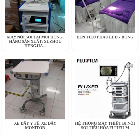
MÁY NỘI SOI TAI MŨI HỌNG,
ĐÈN TIỂU PHẪU LED 7 BÓNG
HÃNG SẢN XUẤT: XUZHOU
HENGJIA...
XE ĐẨY Y TẾ, XE ĐẨY
HỆ THỐNG MÁY THIẾT BỊ NỘI
MONITOR
SOI TIÊU HÓA FUJIFILM