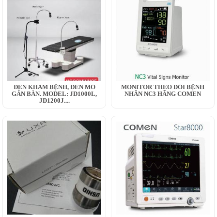
ĐÈN KHÁM BỆNH, ĐÈN MỔ
MONITOR THEO DÕI BỆNH
GẮN BÀN. MODEL: JD1000L,
NHÂN NC3 HÃNG COMEN
JD1200J,...