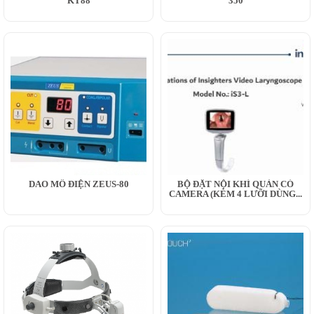
KT88
350
DAO MỔ ĐIỆN ZEUS-80
BỘ ĐẶT NỘI KHÍ QUẢN CÓ
CAMERA (KÈM 4 LƯỠI DÙNG...