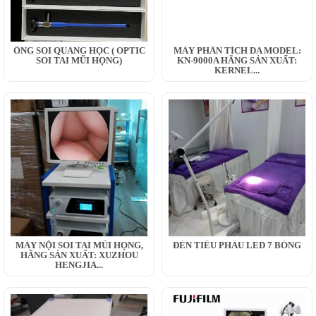
ỐNG SOI QUANG HỌC ( OPTIC
MÁY PHÂN TÍCH DA MODEL:
SOI TAI MŨI HỌNG)
KN-9000A HÃNG SẢN XUẤT:
KERNEL...
MÁY NỘI SOI TAI MŨI HỌNG,
ĐÈN TIỂU PHẪU LED 7 BÓNG
HÃNG SẢN XUẤT: XUZHOU
HENGJIA...