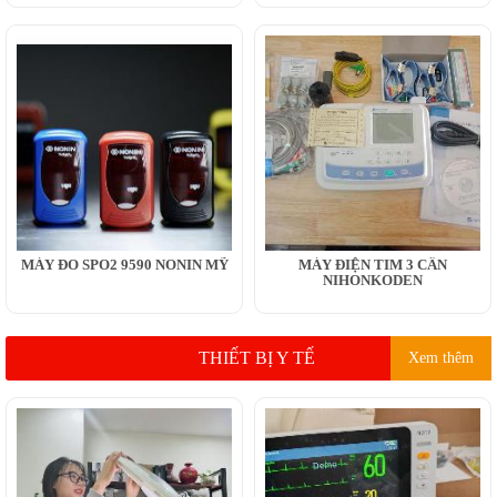
MÁY ĐO SPO2 9590 NONIN MỸ
MÁY ĐIỆN TIM 3 CẦN
NIHONKODEN
THIẾT BỊ Y TẾ
Xem thêm