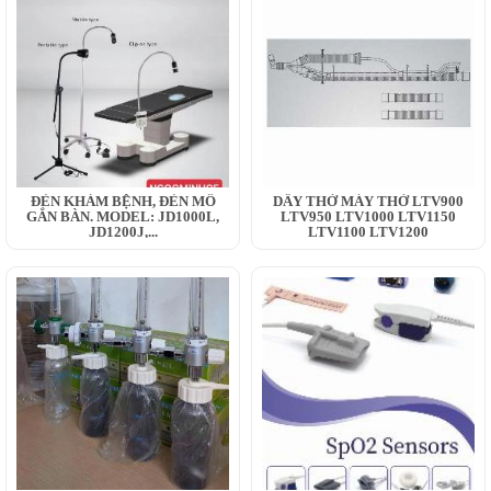
ĐÈN KHÁM BỆNH, ĐÈN MỔ
DÂY THỞ MÁY THỞ LTV900
GẮN BÀN. MODEL: JD1000L,
LTV950 LTV1000 LTV1150
JD1200J,...
LTV1100 LTV1200