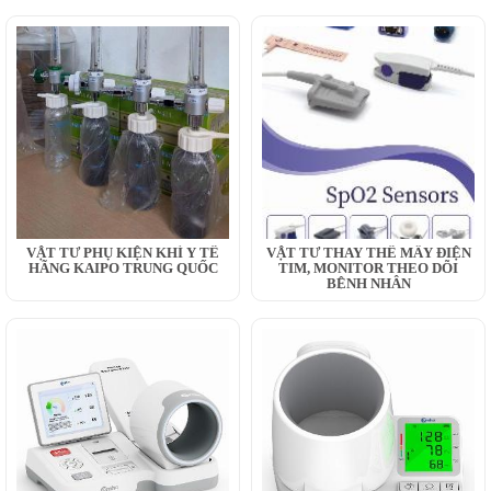
VẬT TƯ PHỤ KIỆN KHÍ Y TẾ
VẬT TƯ THAY THẾ MÂY ĐIỆN
HÃNG KAIPO TRUNG QUỐC
TIM, MONITOR THEO DÕI
BỆNH NHÂN