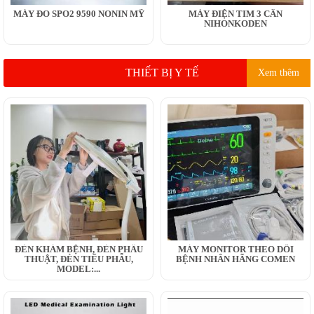
MÁY ĐO SPO2 9590 NONIN MỸ
MÁY ĐIỆN TIM 3 CẦN
NIHONKODEN
THIẾT BỊ Y TẾ
Xem thêm
ĐÈN KHÁM BỆNH, ĐÈN PHẪU
MÁY MONITOR THEO DÕI
THUẬT, ĐÈN TIỂU PHẪU,
BỆNH NHÂN HÃNG COMEN
MODEL:...