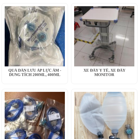
QUẢ DẪN LƯU ÁP LỰC ÂM -
XE ĐẨY Y TẾ, XE ĐẨY
DUNG TÍCH 200ML, 400ML
MONITOR