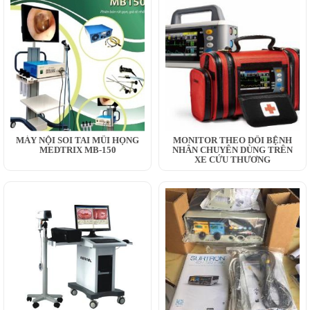
MÁY NỘI SOI TAI MŨI HỌNG
MONITOR THEO DÕI BỆNH
MEDTRIX MB-150
NHÂN CHUYÊN DÙNG TRÊN
XE CỨU THƯƠNG