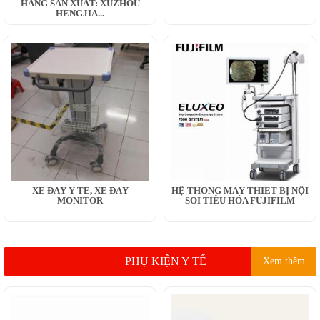
HÃNG SẢN XUẤT: XUZHOU
HENGJIA...
XE ĐẨY Y TẾ, XE ĐẨY
HỆ THỐNG MÁY THIẾT BỊ NỘI
MONITOR
SOI TIÊU HÓA FUJIFILM
PHỤ KIỆN Y TẾ
Xem thêm