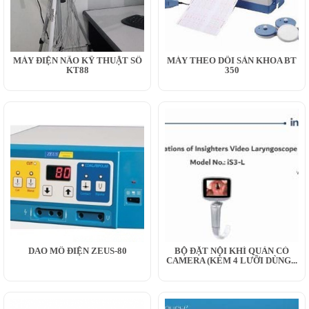
MÁY ĐIỆN NÃO KỸ THUẬT SỐ
MÁY THEO DÕI SẢN KHOA BT
KT88
350
DAO MỔ ĐIỆN ZEUS-80
BỘ ĐẶT NỘI KHÍ QUẢN CÓ
CAMERA (KÈM 4 LƯỠI DÙNG...