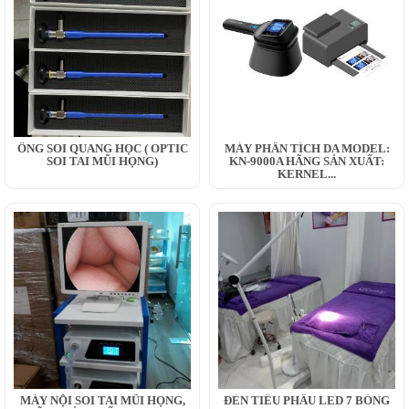
ỐNG SOI QUANG HỌC ( OPTIC
MÁY PHÂN TÍCH DA MODEL:
SOI TAI MŨI HỌNG)
KN-9000A HÃNG SẢN XUẤT:
KERNEL...
MÁY NỘI SOI TAI MŨI HỌNG,
ĐÈN TIỂU PHẪU LED 7 BÓNG