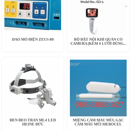
DAO MỔ ĐIỆN ZEUS-80
BỘ ĐẶT NỘI KHÍ QUẢN CÓ
CAMERA (KÈM 4 LƯỠI DÙNG...
ĐÈN ĐEO TRÁN ML4 LED
MIẾNG CẦM MÁU MŨI, GẠC
HEINE ĐỨC
CẦM MÁU MŨI MEROCEL