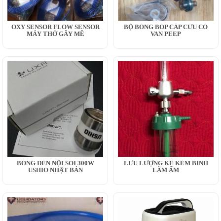
OXY SENSOR FLOW SENSOR
BỘ BÓNG BÓP CẤP CỨU CÓ
MÁY THỞ GÂY MÊ
VAN PEEP
BÓNG ĐÈN NỘI SOI 300W
LƯU LƯỢNG KẾ KÈM BÌNH
USHIO NHẬT BẢN
LÀM ẨM