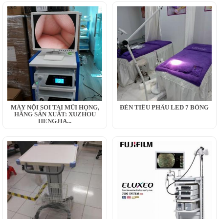
MÁY NỘI SOI TAI MŨI HỌNG,
ĐÈN TIỂU PHẪU LED 7 BÓNG
HÃNG SẢN XUẤT: XUZHOU
HENGJIA...