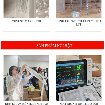
CUVEST MÁY DIRUI
BÌNH CHỨA DỊCH 1 LÍT 2 LÍT 4
LÍT
SẢN PHẨM NỔI BẬT
ĐÈN KHÁM BỆNH, ĐÈN PHẪU
MÁY MONITOR THEO DÕI