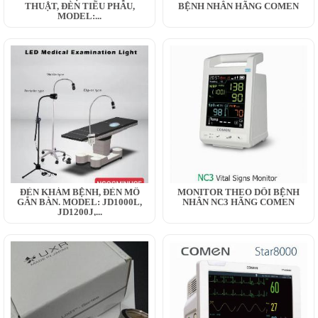
THUẬT, ĐÈN TIỂU PHẪU,
BỆNH NHÂN HÃNG COMEN
MODEL:...
ĐÈN KHÁM BỆNH, ĐÈN MỔ
MONITOR THEO DÕI BỆNH
GẮN BÀN. MODEL: JD1000L,
NHÂN NC3 HÃNG COMEN
JD1200J,...