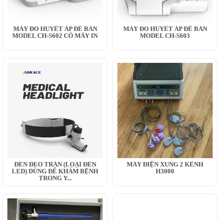
MÁY ĐO HUYẾT ÁP ĐỂ BÀN
MÁY ĐO HUYẾT ÁP ĐỂ BÀN
MODEL CH-S602 CÓ MÁY IN
MODEL CH-S603
ĐÈN ĐEO TRÁN (LOẠI ĐÈN
MÁY ĐIỆN XUNG 2 KÊNH
LED) DÙNG ĐỂ KHÁM BỆNH
H3000
TRONG Y...