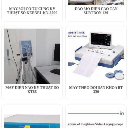
MÁY SOI CỔ TỬ CUNG KỸ
DAO MỔ ĐIỆN CAO TẦN
THUẬT SỐ KERNEL KN-2200
SURTRON 120
MÁY ĐIỆN NÃO KỸ THUẬT SỐ
MÁY THEO DÕI SẢN KHOA BT
KT88
350