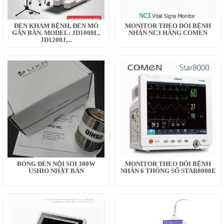
ĐÈN KHÁM BỆNH, ĐÈN MỔ
MONITOR THEO DÕI BỆNH
GẮN BÀN. MODEL: JD1000L,
NHÂN NC3 HÃNG COMEN
JD1200J,...
BÓNG ĐÈN NỘI SOI 300W
MONITOR THEO DÕI BỆNH
USHIO NHẬT BẢN
NHÂN 6 THÔNG SỐ STAR8000E