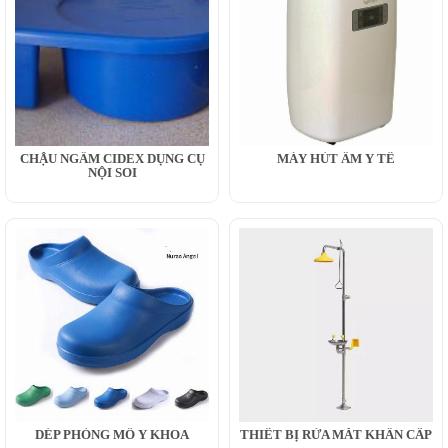
CHẬU NGÂM CIDEX DỤNG CỤ
MÁY HÚT ẨM Y TẾ
NỘI SOI
DÉP PHÒNG MỔ Y KHOA
THIẾT BỊ RỬA MẮT KHẨN CẤP