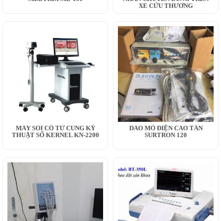
XE CỨU THƯƠNG
MÁY SOI CỔ TỬ CUNG KỸ
DAO MỔ ĐIỆN CAO TẦN
THUẬT SỐ KERNEL KN-2200
SURTRON 120