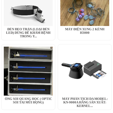
ĐÈN ĐEO TRÁN (LOẠI ĐÈN
MÁY ĐIỆN XUNG 2 KÊNH
LED) DÙNG ĐỂ KHÁM BỆNH
H3000
TRONG Y...
ỐNG SOI QUANG HỌC ( OPTIC
MÁY PHÂN TÍCH DA MODEL:
SOI TAI MŨI HỌNG)
KN-9000A HÃNG SẢN XUẤT:
KERNEL...