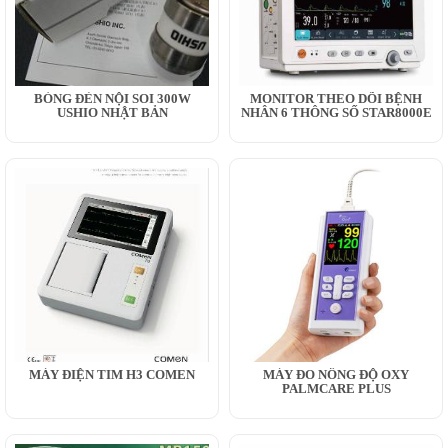
BÓNG ĐÈN NỘI SOI 300W
MONITOR THEO DÕI BỆNH
USHIO NHẬT BẢN
NHÂN 6 THÔNG SỐ STAR8000E
MÁY ĐIỆN TIM H3 COMEN
MÁY ĐO NỒNG ĐỘ OXY
PALMCARE PLUS