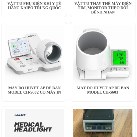
VẬT TƯ PHỤ KIỆN KHÍ Y TẾ
VẬT TƯ THAY THẾ MÂY ĐIỆN
HÃNG KAIPO TRUNG QUỐC
TIM, MONITOR THEO DÕI
BỆNH NHÂN
MÁY ĐO HUYẾT ÁP ĐỂ BÀN
MÁY ĐO HUYẾT ÁP ĐỂ BÀN
MODEL CH-S602 CÓ MÁY IN
MODEL CH-S603