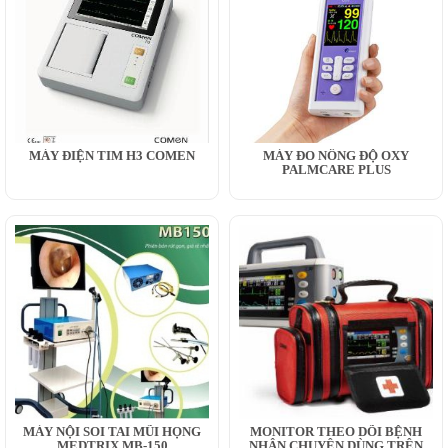
MÁY ĐIỆN TIM H3 COMEN
MÁY ĐO NỒNG ĐỘ OXY
PALMCARE PLUS
MÁY NỘI SOI TAI MŨI HỌNG
MONITOR THEO DÕI BỆNH
MEDTRIX MB-150
NHÂN CHUYÊN DÙNG TRÊN