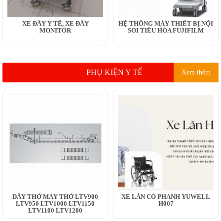
XE ĐẨY Y TẾ, XE ĐẨY
HỆ THỐNG MÁY THIẾT BỊ NỘI
MONITOR
SOI TIÊU HÓA FUJIFILM
PHỤ KIỆN Y TẾ
Xem thêm
DÂY THỞ MÁY THỞ LTV900
XE LĂN CÓ PHANH YUWELL
LTV950 LTV1000 LTV1150
H007
LTV1100 LTV1200