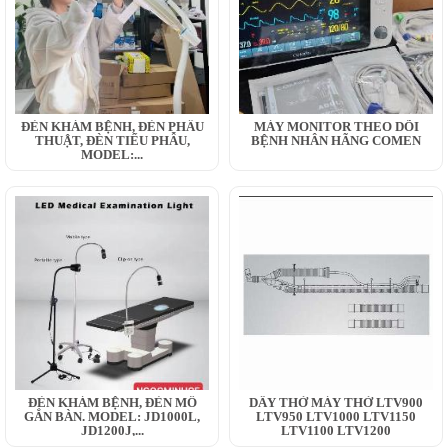
ĐÈN KHÁM BỆNH, ĐÈN PHẪU
MÁY MONITOR THEO DÕI
THUẬT, ĐÈN TIỂU PHẪU,
BỆNH NHÂN HÃNG COMEN
MODEL:...
ĐÈN KHÁM BỆNH, ĐÈN MỔ
DÂY THỞ MÁY THỞ LTV900
GẮN BÀN. MODEL: JD1000L,
LTV950 LTV1000 LTV1150
JD1200J,...
LTV1100 LTV1200