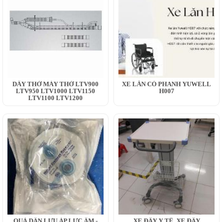
DÂY THỞ MÁY THỞ LTV900
XE LĂN CÓ PHANH YUWELL
LTV950 LTV1000 LTV1150
H007
LTV1100 LTV1200
QUẢ DẪN LƯU ÁP LỰC ÂM -
XE ĐẨY Y TẾ, XE ĐẨY