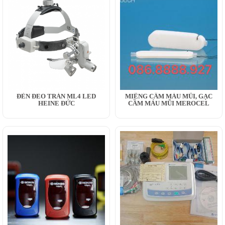
ĐÈN ĐEO TRÁN ML4 LED
MIẾNG CẦM MÁU MŨI, GẠC
HEINE ĐỨC
CẦM MÁU MŨI MEROCEL