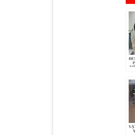
ĐÈ
P
TI
VẬ