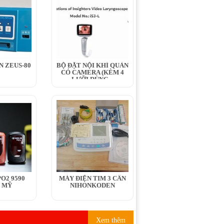
N ZEUS-80
BỘ ĐẶT NỘI KHÍ QUẢN
CÓ CAMERA (KÈM 4
LƯỠI DÙNG...
O2 9590
MÁY ĐIỆN TIM 3 CẦN
 MỸ
NIHONKODEN
Xem thêm