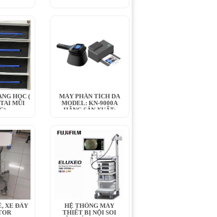
Y IN
ANG HỌC (
MÁY PHÂN TÍCH DA
 TAI MŨI
MODEL: KN-9000A
G)
HÃNG SẢN XUẤT:
KERNEL...
́, XE ĐẨY
HỆ THỐNG MÁY
TOR
THIẾT BỊ NỘI SOI