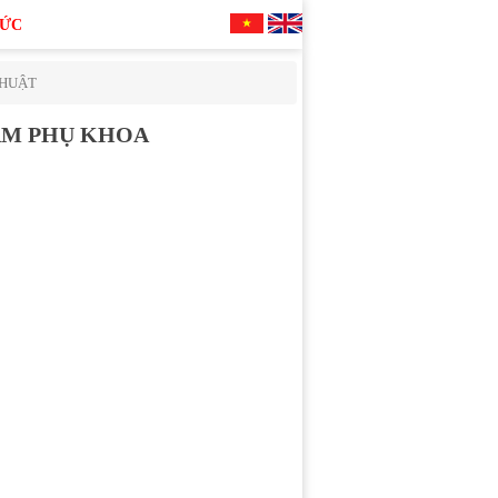
TỨC
THUẬT
ÁM PHỤ KHOA