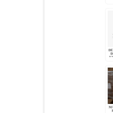
ĐÈ
Đ
K
MÁ