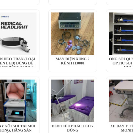
TRUNG QUỐC
MONITOR THEO DÕI
CÓ MÁ
BỆNH NHÂN
N ĐEO TRÁN (LOẠI
MÁY ĐIỆN XUNG 2
ỐNG SOI QU
ÈN LED) DÙNG ĐỂ
KÊNH H3000
OPTIC SOI
HÁM BỆNH TRONG
HỌN
Y...
Y NỘI SOI TAI MŨI
ĐÈN TIỂU PHẪU LED 7
XE ĐẨY Y TÊ
HỌNG, HÃNG SẢN
BÓNG
MONI