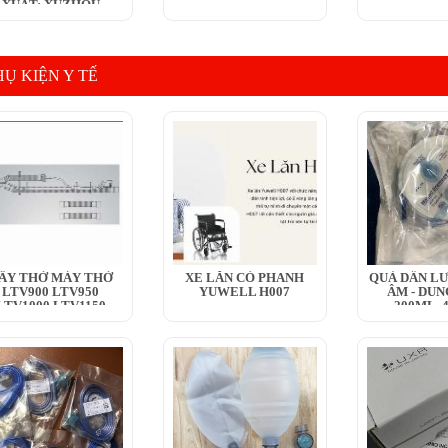
XUẤT: XUZHOU
HENGJIA...
HỤ KIỆN Y TẾ
ÂY THỞ MÁY THỞ
XE LĂN CÓ PHANH
QUẢ DẪN LƯ
LTV900 LTV950
YUWELL H007
ÂM - DUN
LTV1000 LTV1150
200ML, 
LTV1100 LTV1200