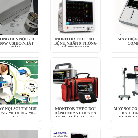
ÓNG ĐÈN NỘI SOI
MONITOR THEO DÕI
MÁY ĐIỆN
00W USHIO NHẬT
BỆNH NHÂN 6 THÔNG
COM
BẢN
SỐ STAR8000E
Y NỘI SOI TAI MŨI
MONITOR THEO DÕI
MÁY SOI CỔ
ỌNG MEDTRIX MB-
BỆNH NHÂN CHUYÊN
KỸ THU
150
DÙNG TRÊN XE CỨU
KERNEL K
THƯƠNG