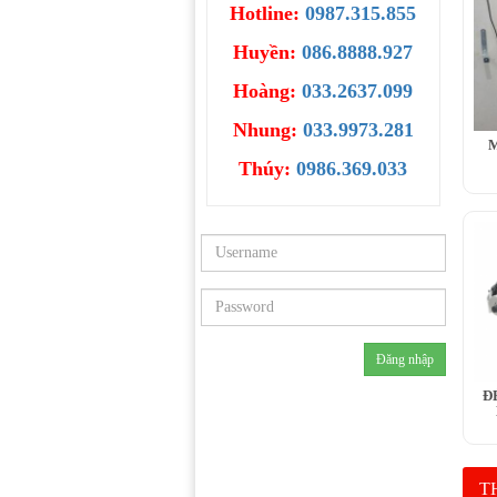
Hotline:
0987.315.855
Huyền:
086.8888.927
Hoàng:
033.2637.099
Nhung:
033.9973.281
M
Thúy:
0986.369.033
Đ
TH