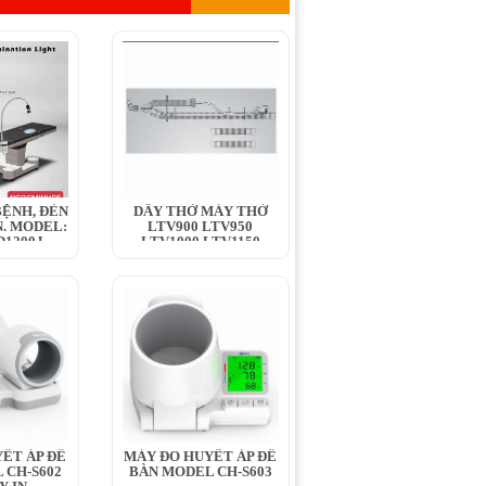
ỆNH, ĐÈN
DÂY THỞ MÁY THỞ
. MODEL:
LTV900 LTV950
1200J,...
LTV1000 LTV1150
LTV1100 LTV1200
ẾT ÁP ĐỂ
MÁY ĐO HUYẾT ÁP ĐỂ
 CH-S602
BÀN MODEL CH-S603