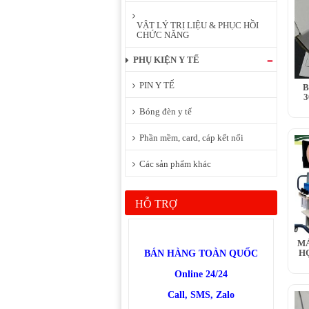
VẬT LÝ TRỊ LIỆU & PHỤC HỒI
CHỨC NĂNG
PHỤ KIỆN Y TẾ
PIN Y TẾ
B
3
Bóng đèn y tế
Phần mềm, card, cáp kết nối
Các sản phẩm khác
HỖ TRỢ
MÁ
H
BÁN HÀNG TOÀN QUỐC
Online 24/24
Call, SMS, Zalo