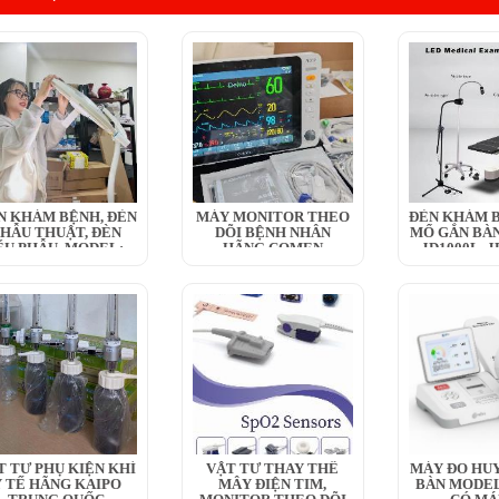
N KHÁM BỆNH, ĐÈN
MÁY MONITOR THEO
ĐÈN KHÁM B
HẪU THUẬT, ĐÈN
DÕI BỆNH NHÂN
MỔ GẮN BÀN
ỂU PHẪU, MODEL:...
HÃNG COMEN
JD1000L, JD
T TƯ PHỤ KIỆN KHÍ
VẬT TƯ THAY THẾ
MÁY ĐO HUY
Y TẾ HÃNG KAIPO
MÂY ĐIỆN TIM,
BÀN MODEL