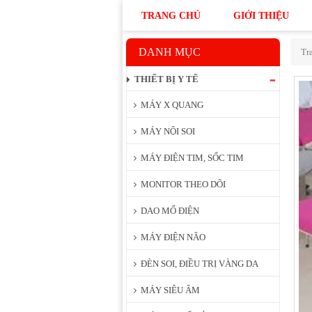
TRANG CHỦ
GIỚI THIỆU
DANH MỤC
Tr
THIẾT BỊ Y TẾ
MÁY X QUANG
MÁY NỘI SOI
MÁY ĐIỆN TIM, SỐC TIM
MONITOR THEO DÕI
DAO MỔ ĐIỆN
MÁY ĐIỆN NÃO
ĐÈN SOI, ĐIỀU TRỊ VÀNG DA
MÁY SIÊU ÂM