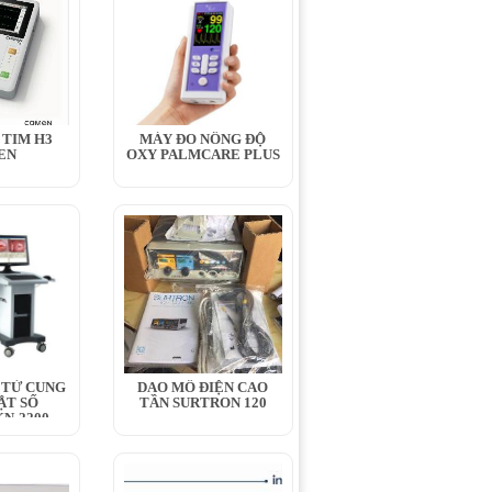
 TIM H3
MÁY ĐO NỒNG ĐỘ
EN
OXY PALMCARE PLUS
 TỬ CUNG
DAO MỔ ĐIỆN CAO
ẬT SỐ
TẦN SURTRON 120
N-2200