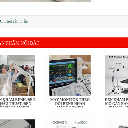
Chi tiết sản phẩm
ẢN PHẨM NỔI BẬT
N KHÁM BỆNH, ĐÈN
MÁY MONITOR THEO
ĐÈN KHÁM B
HẪU THUẬT, ĐÈN
DÕI BỆNH NHÂN
MỔ GẮN BÀN
ỂU PHẪU, MODEL:...
HÃNG COMEN
JD1000L, JD