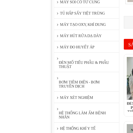
MÁY SOI CỔ TỬ CUNG
TỦ HẤP SẤY TIỆT TRÙNG
MÁY TẠO OXY, KHÍ DUNG
MÁY HÚT RỬA DẠ DÀY
S
MÁY ĐO HUYẾT ÁP
ĐÈN MỔ TIỂU PHẪU & PHẪU
THUẬT
BƠM TIÊM ĐIỆN - BƠM
TRUYỀN DỊCH
MÁY XÉT NGHIỆM
ĐÈ
P
TI
HỆ THỐNG LÀM ẤM BỆNH
NHÂN
HỆ THỐNG KHÍ Y TẾ