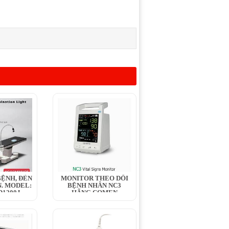
ỆNH, ĐÈN
MONITOR THEO DÕI
. MODEL:
BỆNH NHÂN NC3
1200J,...
HÃNG COMEN