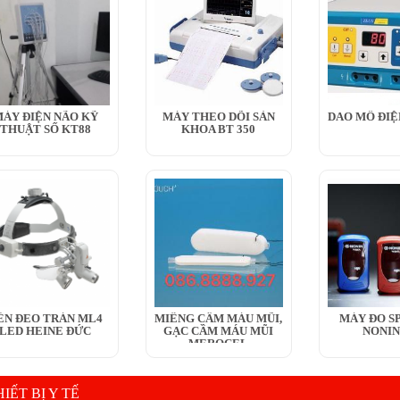
ÁY ĐIỆN NÃO KỸ
MÁY THEO DÕI SẢN
DAO MỔ ĐIỆ
THUẬT SỐ KT88
KHOA BT 350
ÈN ĐEO TRÁN ML4
MIẾNG CẦM MÁU MŨI,
MÁY ĐO SP
LED HEINE ĐỨC
GẠC CẦM MÁU MŨI
NONIN
MEROCEL
IẾT BỊ Y TẾ