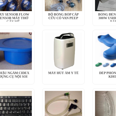
XY SENSOR FLOW
BỘ BÓNG BÓP CẤP
BÓNG ĐÈN 
SENSOR MÁY THỞ
CỨU CÓ VAN PEEP
300W USH
GÂY MÊ
BẢ
HẬU NGÂM CIDEX
MÁY HÚT ẨM Y TẾ
DÉP PHÒN
DỤNG CỤ NỘI SOI
KH