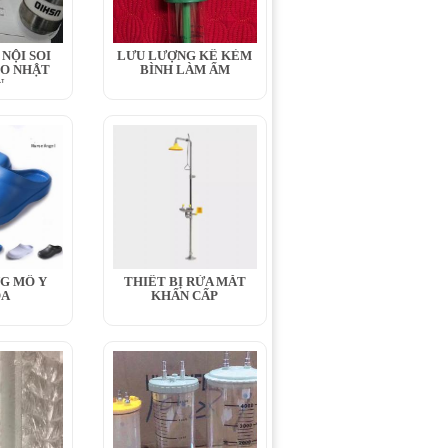
NỘI SOI
LƯU LƯỢNG KẾ KÈM
IO NHẬT
BÌNH LÀM ẨM
N
G MỔ Y
THIẾT BỊ RỬA MẮT
OA
KHẨN CẤP