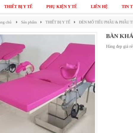
THIẾT BỊ Y TẾ
PHỤ KIỆN Y TẾ
LIÊN HỆ
TIN 
ang chủ
Sản phẩm
THIẾT BỊ Y TẾ
ĐÈN MỔ TIỂU PHẪU & PHẪU 
BÀN KH
Hàng đẹp giá rẻ