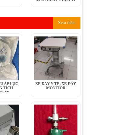
TIÊU HÓA FUJIFILM
Xem thêm
U ÁP LỰC
XE ĐẨY Y TẾ, XE ĐẨY
G TÍCH
MONITOR
400ML