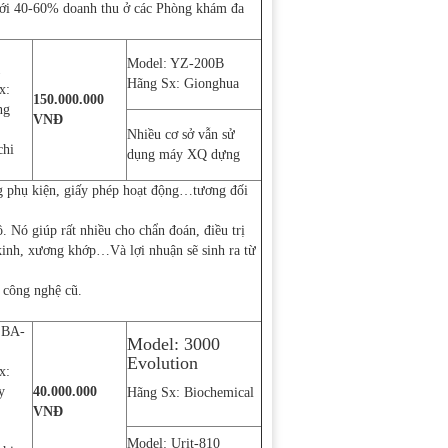
tới 40-60% doanh thu ở các Phòng khám đa
Model: YZ-200B
1
Hãng Sx: Gionghua
x:
150.000.000
ng
VNĐ
Nhiều cơ sở vẫn sử
chi
dụng máy XQ dựng
ng phụ kiện, giấy phép hoạt động…tương đối
Nó giúp rất nhiều cho chẩn đoán, điều trị
kinh, xương khớp…Và lợi nhuận sẽ sinh ra từ
c công nghệ cũ.
 BA-
Model: 3000
Evolution
x:
y
40.000.000
Hãng Sx: Biochemical
VNĐ
Model: Urit-810