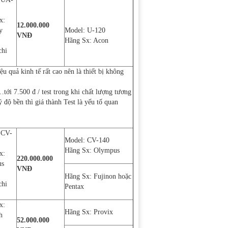
x:
12.000.000
y
Model: U-120
VNĐ
Hãng Sx: Acon
chi
u quả kinh tế rất cao nên là thiết bị không
ới 7.500 đ / test trong khi chất lượng tương
 độ bền thì giá thành Test là yếu tố quan
 CV-
Model: CV-140
Hãng Sx: Olympus
x:
220.000.000
us
VNĐ
Hãng Sx: Fujinon hoặc
chi
Pentax
x:
Hãng Sx: Provix
h
52.000.000