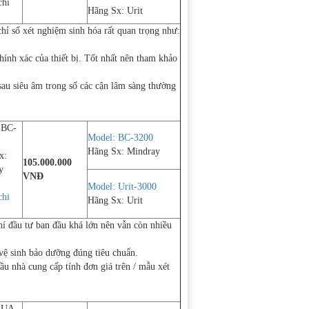
chi
Hãng Sx: Urit
 chỉ số xét nghiệm sinh hóa rất quan trọng như:
hính xác của thiết bị. Tốt nhất nên tham khảo
 sau siêu âm trong số các cận lâm sàng thường
 BC-
Model: BC-3200
Hãng Sx: Mindray
x:
105.000.000
y
VNĐ
Model: Urit-3000
chi
Hãng Sx: Urit
í đầu tư ban đầu khá lớn nên vẫn còn nhiều
vệ sinh bảo dưỡng đúng tiêu chuẩn.
u nhà cung cấp tính đơn giá trên / mẫu xét
 UA-