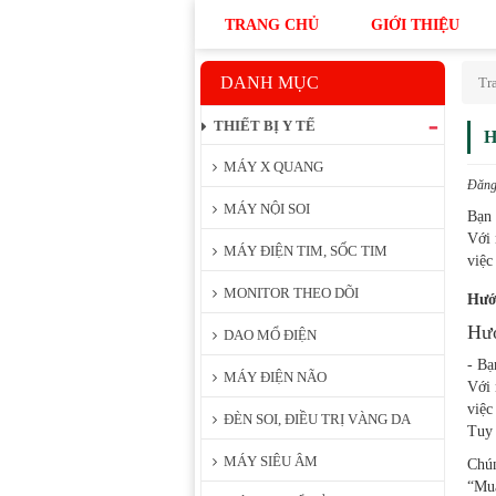
TRANG CHỦ
GIỚI THIỆU
DANH MỤC
Tr
THIẾT BỊ Y TẾ
H
MÁY X QUANG
Đăng 
MÁY NỘI SOI
Bạn 
Với 
MÁY ĐIỆN TIM, SỐC TIM
việc
MONITOR THEO DÕI
Hướ
Hướ
DAO MỔ ĐIỆN
- Bạ
MÁY ĐIỆN NÃO
Với 
việc
ĐÈN SOI, ĐIỀU TRỊ VÀNG DA
Tuy 
MÁY SIÊU ÂM
Chún
“Mua