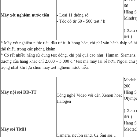
66
Hãng S
Máy xét nghiệm nước tiểu
- Loại 11 thông số
Mindra
- Tốc độ từ 60 - 500 test / h
( Xem 
tiết )
* Máy xét nghiệm nước tiểu đầu tư ít, ít hỏng hóc, chi phí vận hành thấp và hiệ
thể thiếu trong các phòng khám.
* Có rất nhiều hãng sử dụng test đóng, chi phí quá cao như: Human, Siemens…t
đương của hãng khác chỉ 2.000 – 3.000 đ / test mà máy lại rẻ hơn. Ngoài chú ý
trọng nhất khi lựa chọn máy xét nghiệm nước tiểu.
Model:
200
Máy nội soi DD-TT
Hãng S
Công nghệ Video với đèn Xenon hoặc
Olymp
Halogen
( Xem 
tiết )
Hang S
Máy soi TMH
Medtec
Camera, nguồn sáng, 02 ống soi…