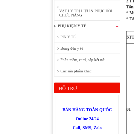
2.1
Tổng
VẬT LÝ TRỊ LIỆU & PHỤC HỒI
* Mu
CHỨC NĂNG
* Tổ
PHỤ KIỆN Y TẾ
PIN Y TẾ
ST
Bóng đèn y tế
Phần mềm, card, cáp kết nối
Các sản phẩm khác
HỖ TRỢ
01
BÁN HÀNG TOÀN QUỐC
Online 24/24
Call, SMS, Zalo