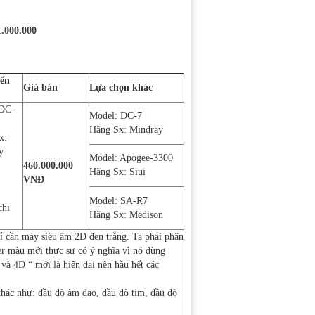
1.000.000
ển
Giá bán
Lựa chọn khác
DC-
Model: DC-7
Hãng Sx: Mindray
x:
y
Model: Apogee-3300
460.000.000
Hãng Sx: Siui
VNĐ
Model: SA-R7
chi
Hãng Sx: Medison
ỉ cần máy siêu âm 2D đen trắng. Ta phải phân
r màu mới thực sự có ý nghĩa vì nó dùng
và 4D “ mới là hiện đại nên hầu hết các
hác như: đầu dò âm đạo, đầu dò tim, đầu dò