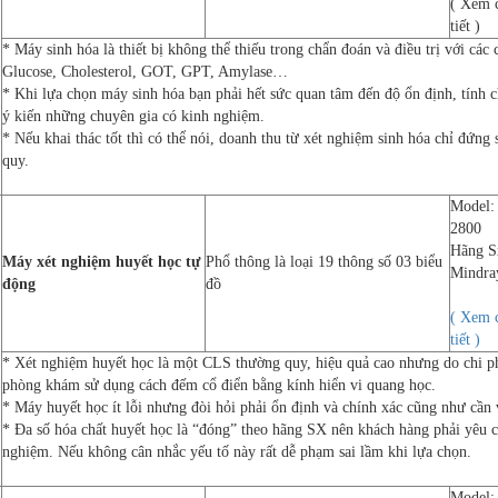
( Xem 
tiết )
* Máy sinh hóa là thiết bị không thể thiếu trong chẩn đoán và điều trị với các
Glucose, Cholesterol, GOT, GPT, Amylase…
* Khi lựa chọn máy sinh hóa bạn phải hết sức quan tâm đến độ ổn định, tính c
ý kiến những chuyên gia có kinh nghiệm.
* Nếu khai thác tốt thì có thể nói, doanh thu từ xét nghiệm sinh hóa chỉ đứng
quy.
Model:
2800
Hãng S
Máy xét nghiệm huyết học tự
Phổ thông là loại 19 thông số 03 biểu
Mindra
động
đồ
( Xem 
tiết )
* Xét nghiệm huyết học là một CLS thường quy, hiệu quả cao nhưng do chi ph
phòng khám sử dụng cách đếm cổ điển bằng kính hiển vi quang học.
* Máy huyết học ít lỗi nhưng đòi hỏi phải ổn định và chính xác cũng như cần 
* Đa số hóa chất huyết học là “đóng” theo hãng SX nên khách hàng phải yêu cầ
nghiệm. Nếu không cân nhắc yếu tố này rất dễ phạm sai lầm khi lựa chọn.
Model: