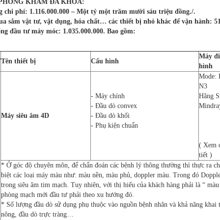
 PHÒNG KHÁM ĐA KHOA:
 chi phí: 1.116.000.000 – Một tỷ một trăm mười sáu triệu đồng./.
a sắm vật tư, vật dụng, hóa chất… các thiết bị nhỏ khác để vận hành: 5
ng đầu tư máy móc: 1.035.000.000. Bao gồm:
Máy đi
T
Tên thiết bị
Cấu hình
hình
Mode: 
N3
- Máy chính
Hãng S
- Đầu dò convex
Mindra
Máy siêu âm 4D
- Đầu dò khối
- Phụ kiện chuẩn
( Xem 
tiết )
* Ở góc độ chuyên môn, để chẩn đoán các bệnh lý thông thường thì thực ra ch
biệt các loại máy màu như: màu nền, màu phủ, doppler màu. Trong đó Dopple
trong siêu âm tim mạch. Tuy nhiên, với thị hiếu của khách hàng phải là “ màu 
phòng mạch mới đầu tư phải theo xu hướng đó.
* Số lượng đầu dò sử dụng phụ thuộc vào nguồn bệnh nhân và khả năng khai t
nông, đầu dò trực tràng…