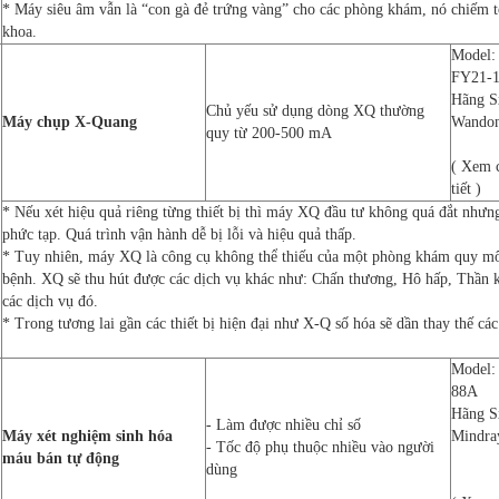
* Máy siêu âm vẫn là “con gà đẻ trứng vàng” cho các phòng khám, nó chiếm 
khoa.
Model:
FY21-
Hãng S
Chủ yếu sử dụng dòng XQ thường
Máy chụp X-Quang
Wando
quy từ 200-500 mA
( Xem 
tiết )
* Nếu xét hiệu quả riêng từng thiết bị thì máy XQ đầu tư không quá đắt như
phức tạp. Quá trình vận hành dễ bị lỗi và hiệu quả thấp.
* Tuy nhiên, máy XQ là công cụ không thể thiếu của một phòng khám quy mô. 
bệnh. XQ sẽ thu hút được các dịch vụ khác như: Chấn thương, Hô hấp, Thần 
các dịch vụ đó.
* Trong tương lai gần các thiết bị hiện đại như X-Q số hóa sẽ dần thay thế cá
Model:
88A
Hãng S
- Làm được nhiều chỉ số
Máy xét nghiệm sinh hóa
Mindra
- Tốc độ phụ thuộc nhiều vào người
máu bán tự động
dùng