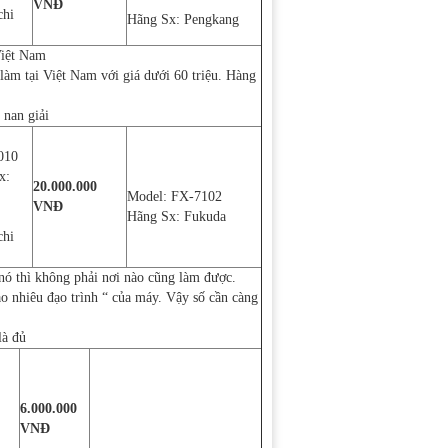
VNĐ
chi
Hãng Sx: Pengkang
Việt Nam
m tại Việt Nam với giá dưới 60 triệu. Hàng
 nan giải
010
x:
20.000.000
Model: FX-7102
VNĐ
Hãng Sx: Fukuda
chi
 nó thì không phải nơi nào cũng làm được.
ao nhiêu đạo trình “ của máy. Vậy số cần càng
là đủ
6.000.000
VNĐ