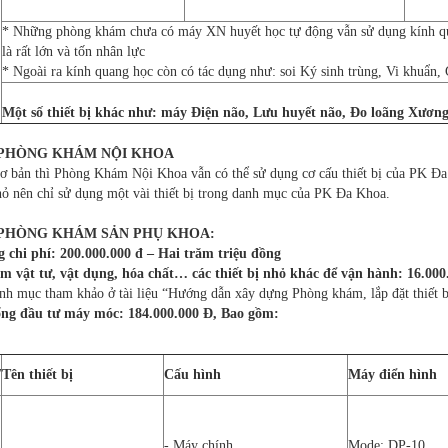
* Những phòng khám chưa có máy XN huyết học tự động vẫn sử dụng kính qu
là rất lớn và tốn nhân lực
* Ngoài ra kính quang học còn có tác dụng như: soi Ký sinh trùng, Vi khuẩn
Một số thiết bị khác như: máy Điện não, Lưu huyết não, Đo loãng Xươ
 PHÒNG KHÁM NỘI KHOA
ơ bản thì Phòng Khám Nội Khoa vẫn có thể sử dụng cơ cấu thiết bị của PK Đ
hỏ nên chỉ sử dụng một vài thiết bị trong danh mục của PK Đa Khoa.
 PHÒNG KHÁM SẢN PHỤ KHOA:
 chi phí: 200.000.000 đ – Hai trăm triệu đồng
m vật tư, vật dụng, hóa chất… các thiết bị nhỏ khác để vận hành: 16.000
nh mục tham khảo ở tài liệu “Hướng dẫn xây dựng Phòng khám, lắp đặt thiết b
ổng đầu tư máy móc: 184.000.000 Đ, Bao gồm:
T
Tên thiết bị
Cấu hình
Máy điển hình
- Máy chính
Mode: DP-10