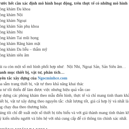
rước hết cần xác định mô hình hoạt động, trên thực tế có những mô hình
òng khám Đa khoa
òng khám Nội
òng khám Ngoại
òng khám Sản phụ khoa
òng khám Nhi
òng khám Tai mũi họng
hòng khám Răng hàm mặt
òng khám Da liễu – thẩm mỹ
òng khám siêu âm
i ra còn một số mô hình phối hợp như: Nội Nhi, Ngoại Sản, Sản Siêu âm…
anh mục thiết bị, vật tư, phân tích…
yên tắc xây dựng của
Ngocminhce.com
a sắm trang thiết bị, vật tư theo khả năng khai thác
u tư tối thiểu để làm được việc nhưng hiệu quả vẫn cao
y dựng các phòng khám theo mẫu điển hình, thực tế và chỉ mang tinh tham kh
iết bị, vật tư xây dựng theo nguyên tắc: chất lượng tốt, giá cả hợp lý và nhất
g chạy đua theo thương hiệu.
úng tôi chỉ đề xuất một số thiết bị tiêu biểu và với giá thành mang tính thám k
ý kiến nhiều người và liên hệ với nhà cung cấp để có thông tin chính xác nhất.