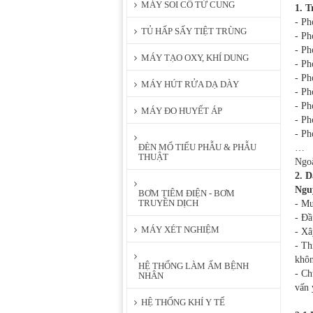
MÁY SOI CỔ TỬ CUNG
1. T
- Ph
TỦ HẤP SẤY TIỆT TRÙNG
- Ph
- Ph
MÁY TẠO OXY, KHÍ DUNG
- Ph
- Ph
MÁY HÚT RỬA DẠ DÀY
- Ph
- P
MÁY ĐO HUYẾT ÁP
- Ph
- Ph
ĐÈN MỔ TIỂU PHẪU & PHẪU
…
THUẬT
Ngoà
2. D
Ngu
BƠM TIÊM ĐIỆN - BƠM
TRUYỀN DỊCH
- Mu
- Đầ
MÁY XÉT NGHIỆM
- Xâ
- Th
khôn
HỆ THỐNG LÀM ẤM BỆNH
- Ch
NHÂN
vấn 
HỆ THỐNG KHÍ Y TẾ