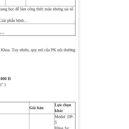
ang học để làm công thức máu nhưng sai số
, Giải phẫu bệnh…
ng…
a Khoa. Tuy nhiên, quy mô của PK nội thường
.000 Đ
ị” )
Lựa chọn
Giá bán
khác
Model: DP-
5
Hãng Sx: