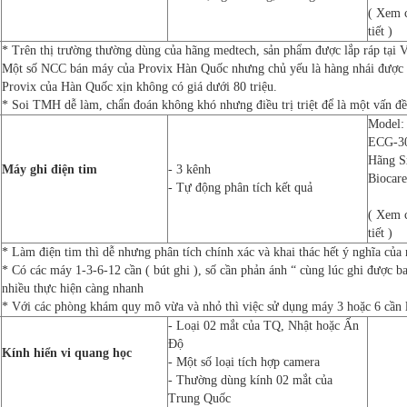
( Xem 
tiết )
* Trên thị trường thường dùng của hãng medtech, sản phẩm được lắp ráp tại 
Một số NCC bán máy của Provix Hàn Quốc nhưng chủ yếu là hàng nhái được là
Provix của Hàn Quốc xịn không có giá dưới 80 triệu.
* Soi TMH dễ làm, chẩn đoán không khó nhưng điều trị triệt để là một vấn đề
Model:
ECG-3
Hãng S
Máy ghi điện tim
- 3 kênh
Biocare
- Tự động phân tích kết quả
( Xem 
tiết )
* Làm điện tim thì dễ nhưng phân tích chính xác và khai thác hết ý nghĩa của
* Có các máy 1-3-6-12 cần ( bút ghi ), số cần phản ánh “ cùng lúc ghi được b
nhiều thực hiện càng nhanh
* Với các phòng khám quy mô vừa và nhỏ thì việc sử dụng máy 3 hoặc 6 cần 
- Loại 02 mắt của TQ, Nhật hoặc Ấn
Độ
Kính hiển vi quang học
- Một số loại tích hợp camera
- Thường dùng kính 02 mắt của
Trung Quốc