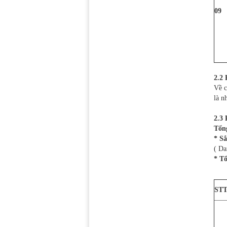
09
2.2
Về c
là n
2.3
Tổng
* Sắ
( Da
* T
ST