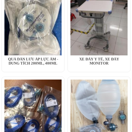
QUẢ DẪN LƯU ÁP LỰC ÂM -
XE ĐẨY Y TẾ, XE ĐẨY
DUNG TÍCH 200ML, 400ML
MONITOR