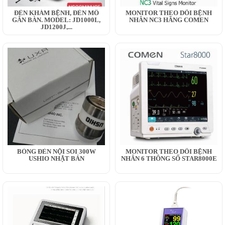
ĐÈN KHÁM BỆNH, ĐÈN MỔ
MONITOR THEO DÕI BỆNH
GẮN BÀN. MODEL: JD1000L,
NHÂN NC3 HÃNG COMEN
JD1200J,...
BÓNG ĐÈN NỘI SOI 300W
MONITOR THEO DÕI BỆNH
USHIO NHẬT BẢN
NHÂN 6 THÔNG SỐ STAR8000E