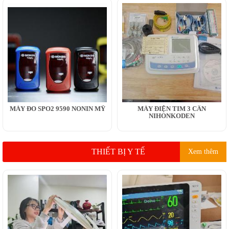
MÁY ĐO SPO2 9590 NONIN MỸ
MÁY ĐIỆN TIM 3 CẦN
NIHONKODEN
THIẾT BỊ Y TẾ
Xem thêm