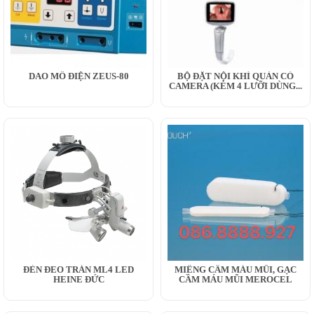
DAO MỔ ĐIỆN ZEUS-80
BỘ ĐẶT NỘI KHÍ QUẢN CÓ
CAMERA (KÈM 4 LƯỠI DÙNG...
ĐÈN ĐEO TRÁN ML4 LED
MIẾNG CẦM MÁU MŨI, GẠC
HEINE ĐỨC
CẦM MÁU MŨI MEROCEL