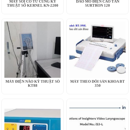
MÁY SOI CỔ TỬ CUNG KỸ
DAO MỔ ĐIỆN CAO TẦN
THUẬT SỐ KERNEL KN-2200
SURTRON 120
MÁY ĐIỆN NÃO KỸ THUẬT SỐ
MÁY THEO DÕI SẢN KHOA BT
KT88
350