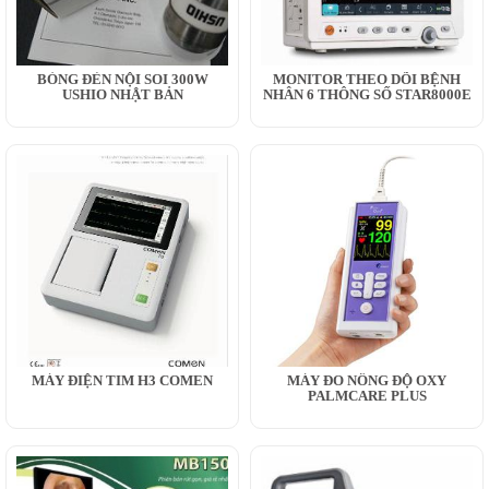
BÓNG ĐÈN NỘI SOI 300W
MONITOR THEO DÕI BỆNH
USHIO NHẬT BẢN
NHÂN 6 THÔNG SỐ STAR8000E
MÁY ĐIỆN TIM H3 COMEN
MÁY ĐO NỒNG ĐỘ OXY
PALMCARE PLUS