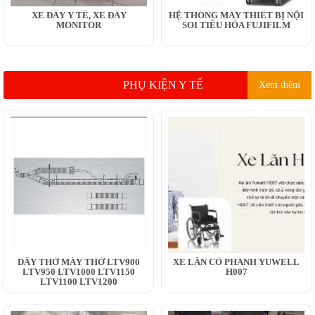
XE ĐẨY Y TẾ, XE ĐẨY
HỆ THỐNG MÁY THIẾT BỊ NỘI
MONITOR
SOI TIÊU HÓA FUJIFILM
PHỤ KIỆN Y TẾ
Xem thêm
DÂY THỞ MÁY THỞ LTV900
XE LĂN CÓ PHANH YUWELL
LTV950 LTV1000 LTV1150
H007
LTV1100 LTV1200