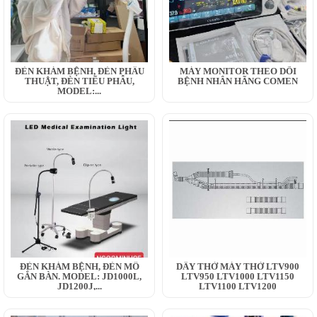
ĐÈN KHÁM BỆNH, ĐÈN PHẪU
MÁY MONITOR THEO DÕI
THUẬT, ĐÈN TIỂU PHẪU,
BỆNH NHÂN HÃNG COMEN
MODEL:...
ĐÈN KHÁM BỆNH, ĐÈN MỔ
DÂY THỞ MÁY THỞ LTV900
GẮN BÀN. MODEL: JD1000L,
LTV950 LTV1000 LTV1150
JD1200J,...
LTV1100 LTV1200