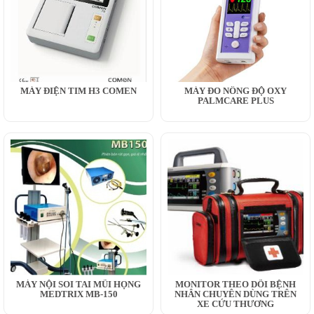
MÁY ĐIỆN TIM H3 COMEN
MÁY ĐO NỒNG ĐỘ OXY
PALMCARE PLUS
MÁY NỘI SOI TAI MŨI HỌNG
MONITOR THEO DÕI BỆNH
MEDTRIX MB-150
NHÂN CHUYÊN DÙNG TRÊN
XE CỨU THƯƠNG