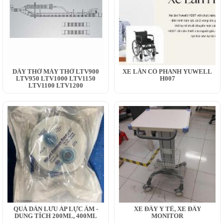
DÂY THỞ MÁY THỞ LTV900
XE LĂN CÓ PHANH YUWELL
LTV950 LTV1000 LTV1150
H007
LTV1100 LTV1200
QUẢ DẪN LƯU ÁP LỰC ÂM -
XE ĐẨY Y TẾ, XE ĐẨY
DUNG TÍCH 200ML, 400ML
MONITOR