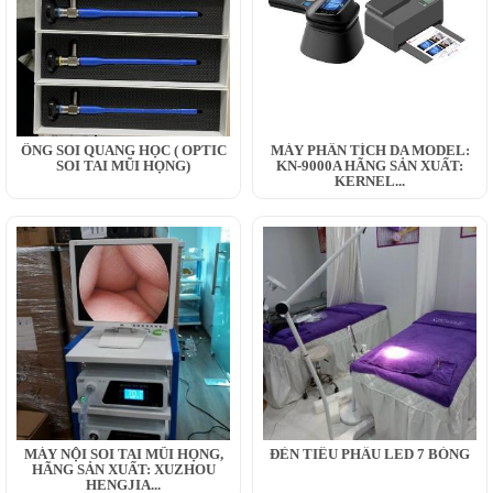
ỐNG SOI QUANG HỌC ( OPTIC
MÁY PHÂN TÍCH DA MODEL:
SOI TAI MŨI HỌNG)
KN-9000A HÃNG SẢN XUẤT:
KERNEL...
MÁY NỘI SOI TAI MŨI HỌNG,
ĐÈN TIỂU PHẪU LED 7 BÓNG
HÃNG SẢN XUẤT: XUZHOU
HENGJIA...