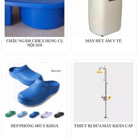
CHẬU NGÂM CIDEX DỤNG CỤ
MÁY HÚT ẨM Y TẾ
NỘI SOI
DÉP PHÒNG MỔ Y KHOA
THIẾT BỊ RỬA MẮT KHẨN CẤP