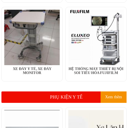
XE ĐẨY Y TẾ, XE ĐẨY
HỆ THỐNG MÁY THIẾT BỊ NỘI
MONITOR
SOI TIÊU HÓA FUJIFILM
PHỤ KIỆN Y TẾ
Xem thêm