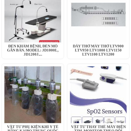
ĐÈN KHÁM BỆNH, ĐÈN MỔ
DÂY THỞ MÁY THỞ LTV900
GẮN BÀN. MODEL: JD1000L,
LTV950 LTV1000 LTV1150
JD1200J,...
LTV1100 LTV1200
VẬT TƯ PHỤ KIỆN KHÍ Y TẾ
VẬT TƯ THAY THẾ MÂY ĐIỆN
HÃNG KAIPO TRUNG QUỐC
TIM, MONITOR THEO DÕI