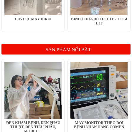
CUVEST MÁY DIRUI
BÌNH CHỨA DỊCH 1 LÍT 2 LÍT 4
LÍT
SẢN PHẨM NỔI BẬT
ĐÈN KHÁM BỆNH, ĐÈN PHẪU
MÁY MONITOR THEO DÕI
THUẬT, ĐÈN TIỂU PHẪU,
BỆNH NHÂN HÃNG COMEN
MODEL:...