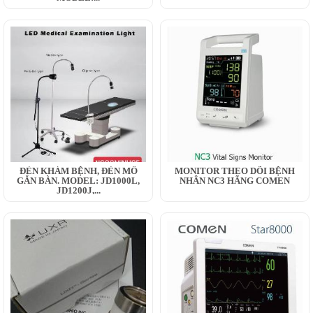
ĐÈN KHÁM BỆNH, ĐÈN MỔ
MONITOR THEO DÕI BỆNH
GẮN BÀN. MODEL: JD1000L,
NHÂN NC3 HÃNG COMEN
JD1200J,...