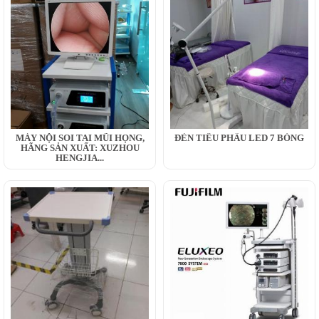
MÁY NỘI SOI TAI MŨI HỌNG,
ĐÈN TIỂU PHẪU LED 7 BÓNG
HÃNG SẢN XUẤT: XUZHOU
HENGJIA...