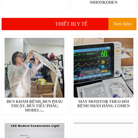
NIHONKODEN
THIẾT BỊ Y TẾ
Xem thêm
ĐÈN KHÁM BỆNH, ĐÈN PHẪU
MÁY MONITOR THEO DÕI
THUẬT, ĐÈN TIỂU PHẪU,
BỆNH NHÂN HÃNG COMEN
MODEL:...