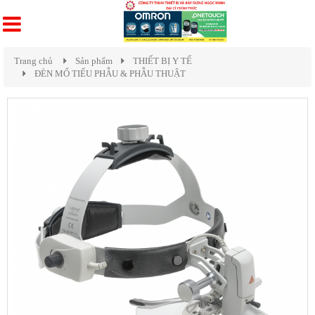
Trang chủ
Sản phẩm
THIẾT BỊ Y TẾ
ĐÈN MỔ TIỂU PHẪU & PHẪU THUẬT