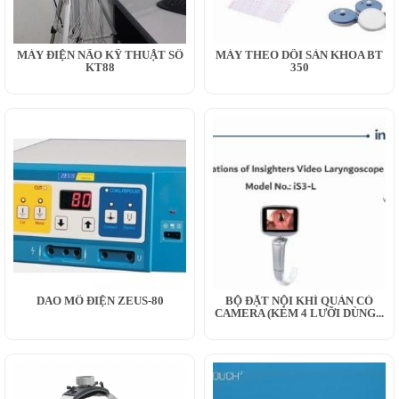
MÁY ĐIỆN NÃO KỸ THUẬT SỐ
MÁY THEO DÕI SẢN KHOA BT
KT88
350
DAO MỔ ĐIỆN ZEUS-80
BỘ ĐẶT NỘI KHÍ QUẢN CÓ
CAMERA (KÈM 4 LƯỠI DÙNG...