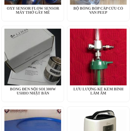
OXY SENSOR FLOW SENSOR
BỘ BÓNG BÓP CẤP CỨU CÓ
MÁY THỞ GÂY MÊ
VAN PEEP
BÓNG ĐÈN NỘI SOI 300W
LƯU LƯỢNG KẾ KÈM BÌNH
USHIO NHẬT BẢN
LÀM ẨM