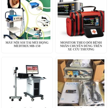
MÁY NỘI SOI TAI MŨI HỌNG
MONITOR THEO DÕI BỆNH
MEDTRIX MB-150
NHÂN CHUYÊN DÙNG TRÊN
XE CỨU THƯƠNG