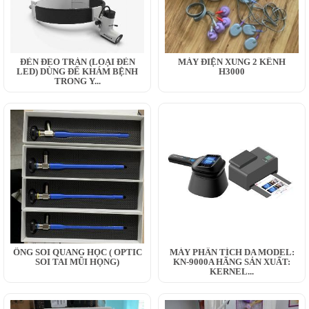
ĐÈN ĐEO TRÁN (LOẠI ĐÈN
MÁY ĐIỆN XUNG 2 KÊNH
LED) DÙNG ĐỂ KHÁM BỆNH
H3000
TRONG Y...
ỐNG SOI QUANG HỌC ( OPTIC
MÁY PHÂN TÍCH DA MODEL:
SOI TAI MŨI HỌNG)
KN-9000A HÃNG SẢN XUẤT:
KERNEL...