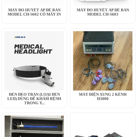
MÁY ĐO HUYẾT ÁP ĐỂ BÀN
MÁY ĐO HUYẾT ÁP ĐỂ BÀN
MODEL CH-S602 CÓ MÁY IN
MODEL CH-S603
ĐÈN ĐEO TRÁN (LOẠI ĐÈN
MÁY ĐIỆN XUNG 2 KÊNH
LED) DÙNG ĐỂ KHÁM BỆNH
H3000
TRONG Y...