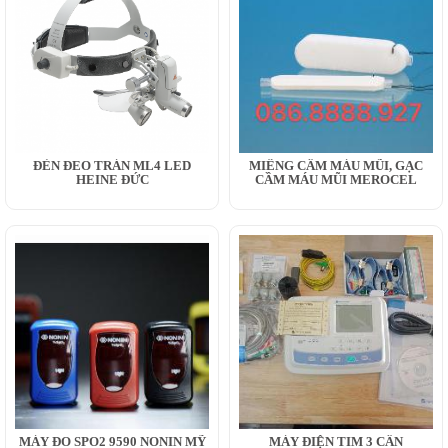
ĐÈN ĐEO TRÁN ML4 LED
MIẾNG CẦM MÁU MŨI, GẠC
HEINE ĐỨC
CẦM MÁU MŨI MEROCEL
MÁY ĐO SPO2 9590 NONIN MỸ
MÁY ĐIỆN TIM 3 CẦN