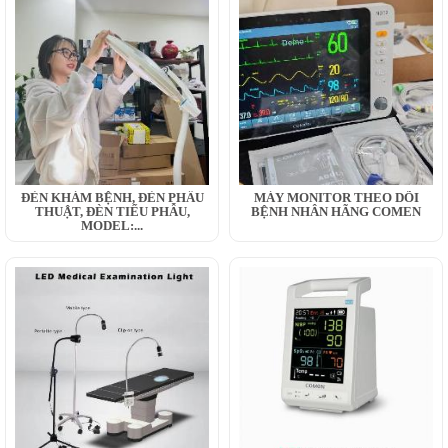
ĐÈN KHÁM BỆNH, ĐÈN PHẪU
MÁY MONITOR THEO DÕI
THUẬT, ĐÈN TIỂU PHẪU,
BỆNH NHÂN HÃNG COMEN
MODEL:...