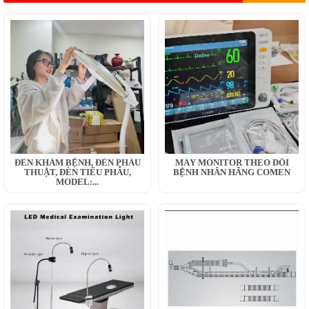
ĐÈN KHÁM BỆNH, ĐÈN PHẪU
MÁY MONITOR THEO DÕI
THUẬT, ĐÈN TIỂU PHẪU,
BỆNH NHÂN HÃNG COMEN
MODEL:...