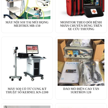
MÁY NỘI SOI TAI MŨI HỌNG
MONITOR THEO DÕI BỆNH
MEDTRIX MB-150
NHÂN CHUYÊN DÙNG TRÊN
XE CỨU THƯƠNG
MÁY SOI CỔ TỬ CUNG KỸ
DAO MỔ ĐIỆN CAO TẦN
THUẬT SỐ KERNEL KN-2200
SURTRON 120