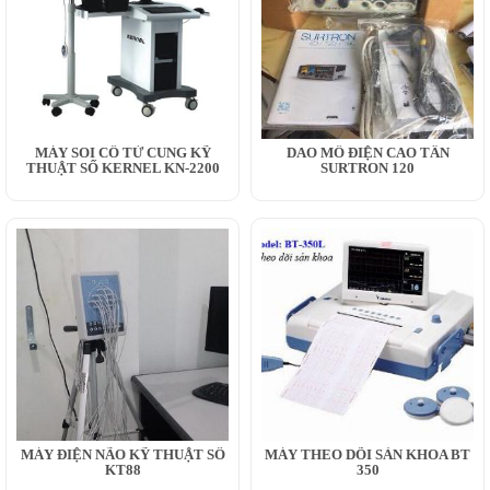
MÁY SOI CỔ TỬ CUNG KỸ
DAO MỔ ĐIỆN CAO TẦN
THUẬT SỐ KERNEL KN-2200
SURTRON 120
MÁY ĐIỆN NÃO KỸ THUẬT SỐ
MÁY THEO DÕI SẢN KHOA BT
KT88
350