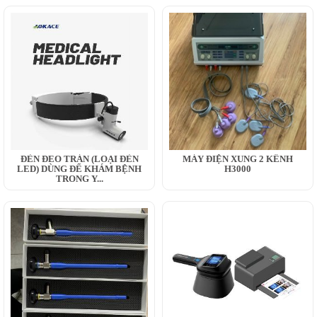
ĐÈN ĐEO TRÁN (LOẠI ĐÈN
MÁY ĐIỆN XUNG 2 KÊNH
LED) DÙNG ĐỂ KHÁM BỆNH
H3000
TRONG Y...