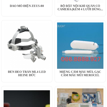
DAO MỔ ĐIỆN ZEUS-80
BỘ ĐẶT NỘI KHÍ QUẢN CÓ
CAMERA (KÈM 4 LƯỠI DÙNG...
ĐÈN ĐEO TRÁN ML4 LED
MIẾNG CẦM MÁU MŨI, GẠC
HEINE ĐỨC
CẦM MÁU MŨI MEROCEL