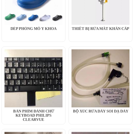
DÉP PHÒNG MỔ Y KHOA
THIẾT BỊ RỬA MẮT KHẨN CẤP
BÀN PHÍM ĐÁNH CHỮ
BỘ XÚC RỬA DÂY SOI DẠ DÀY
KEYBOAD PHILIPS
CLEARVUE