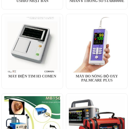
USHIO NHẬT BẢN
NHÂN 6 THÔNG SỐ STAR8000E
MÁY ĐIỆN TIM H3 COMEN
MÁY ĐO NỒNG ĐỘ OXY
PALMCARE PLUS