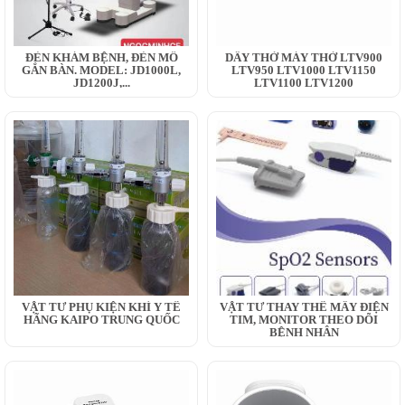
ĐÈN KHÁM BỆNH, ĐÈN MỔ
DÂY THỞ MÁY THỞ LTV900
GẮN BÀN. MODEL: JD1000L,
LTV950 LTV1000 LTV1150
JD1200J,...
LTV1100 LTV1200
VẬT TƯ PHỤ KIỆN KHÍ Y TẾ
VẬT TƯ THAY THẾ MÂY ĐIỆN
HÃNG KAIPO TRUNG QUỐC
TIM, MONITOR THEO DÕI
BỆNH NHÂN