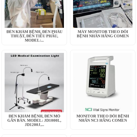
ĐÈN KHÁM BỆNH, ĐÈN PHẪU
MÁY MONITOR THEO DÕI
THUẬT, ĐÈN TIỂU PHẪU,
BỆNH NHÂN HÃNG COMEN
MODEL:...
ĐÈN KHÁM BỆNH, ĐÈN MỔ
MONITOR THEO DÕI BỆNH
GẮN BÀN. MODEL: JD1000L,
NHÂN NC3 HÃNG COMEN
JD1200J,...