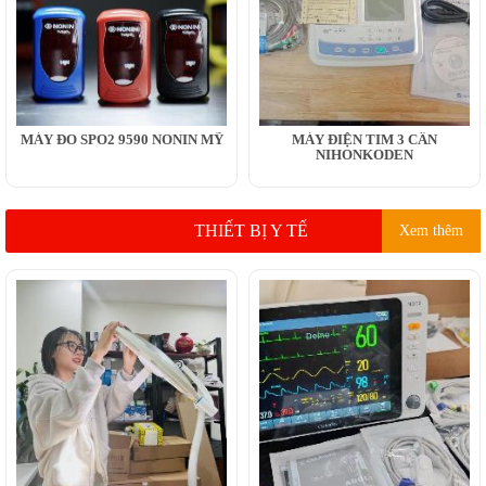
MÁY ĐO SPO2 9590 NONIN MỸ
MÁY ĐIỆN TIM 3 CẦN
NIHONKODEN
THIẾT BỊ Y TẾ
Xem thêm