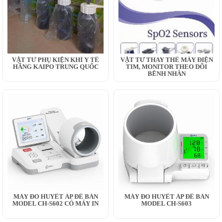
VẬT TƯ PHỤ KIỆN KHÍ Y TẾ
VẬT TƯ THAY THẾ MÂY ĐIỆN
HÃNG KAIPO TRUNG QUỐC
TIM, MONITOR THEO DÕI
BỆNH NHÂN
MÁY ĐO HUYẾT ÁP ĐỂ BÀN
MÁY ĐO HUYẾT ÁP ĐỂ BÀN
MODEL CH-S602 CÓ MÁY IN
MODEL CH-S603