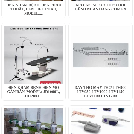
ĐÈN KHÁM BỆNH, ĐÈN PHẪU
MÁY MONITOR THEO DÕI
THUẬT, ĐÈN TIỂU PHẪU,
BỆNH NHÂN HÃNG COMEN
MODEL:...
ĐÈN KHÁM BỆNH, ĐÈN MỔ
DÂY THỞ MÁY THỞ LTV900
GẮN BÀN. MODEL: JD1000L,
LTV950 LTV1000 LTV1150
JD1200J,...
LTV1100 LTV1200