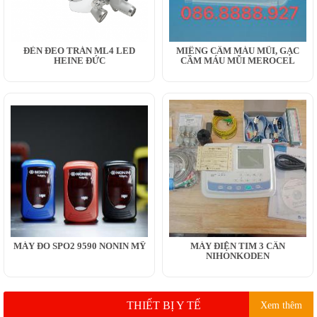
ĐÈN ĐEO TRÁN ML4 LED
MIẾNG CẦM MÁU MŨI, GẠC
HEINE ĐỨC
CẦM MÁU MŨI MEROCEL
MÁY ĐO SPO2 9590 NONIN MỸ
MÁY ĐIỆN TIM 3 CẦN
NIHONKODEN
THIẾT BỊ Y TẾ
Xem thêm