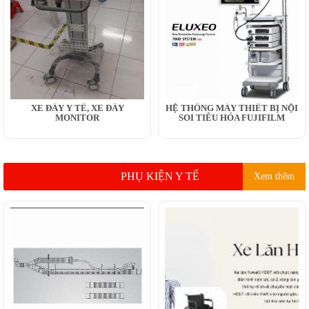
XE ĐẨY Y TẾ, XE ĐẨY
HỆ THỐNG MÁY THIẾT BỊ NỘI
MONITOR
SOI TIÊU HÓA FUJIFILM
PHỤ KIỆN Y TẾ
Xem thêm