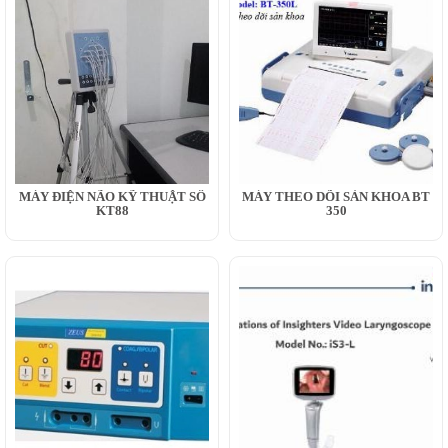
MÁY ĐIỆN NÃO KỸ THUẬT SỐ
MÁY THEO DÕI SẢN KHOA BT
KT88
350