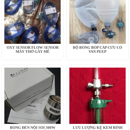
OXY SENSOR FLOW SENSOR
BỘ BÓNG BÓP CẤP CỨU CÓ
MÁY THỞ GÂY MÊ
VAN PEEP
BÓNG ĐÈN NỘI SOI 300W
LƯU LƯỢNG KẾ KÈM BÌNH