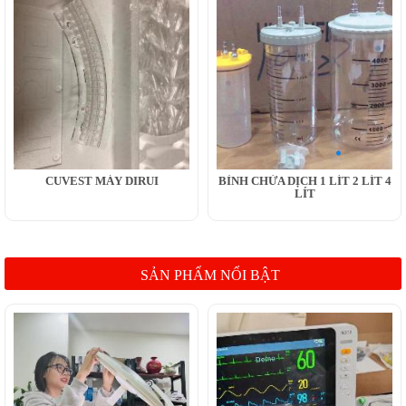
CUVEST MÁY DIRUI
BÌNH CHỨA DỊCH 1 LÍT 2 LÍT 4
LÍT
SẢN PHẨM NỔI BẬT