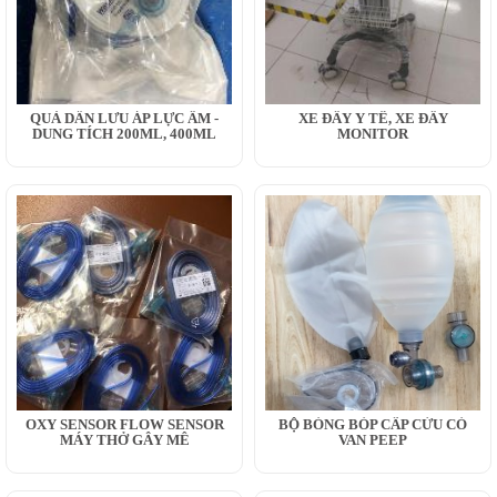
QUẢ DẪN LƯU ÁP LỰC ÂM -
XE ĐẨY Y TẾ, XE ĐẨY
DUNG TÍCH 200ML, 400ML
MONITOR
OXY SENSOR FLOW SENSOR
BỘ BÓNG BÓP CẤP CỨU CÓ
MÁY THỞ GÂY MÊ
VAN PEEP