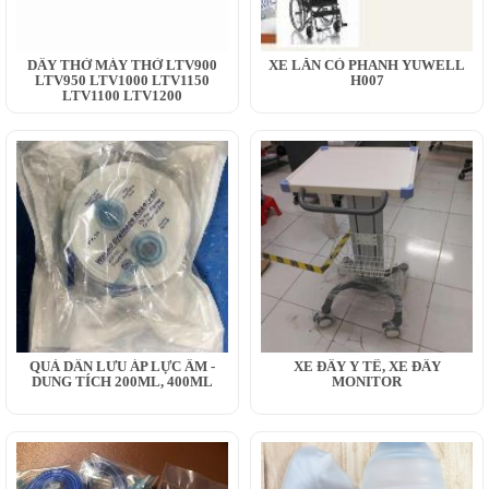
DÂY THỞ MÁY THỞ LTV900
XE LĂN CÓ PHANH YUWELL
LTV950 LTV1000 LTV1150
H007
LTV1100 LTV1200
QUẢ DẪN LƯU ÁP LỰC ÂM -
XE ĐẨY Y TẾ, XE ĐẨY
DUNG TÍCH 200ML, 400ML
MONITOR