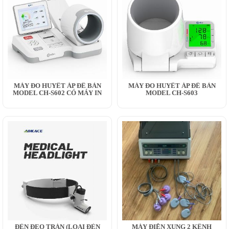
MÁY ĐO HUYẾT ÁP ĐỂ BÀN
MÁY ĐO HUYẾT ÁP ĐỂ BÀN
MODEL CH-S602 CÓ MÁY IN
MODEL CH-S603
ĐÈN ĐEO TRÁN (LOẠI ĐÈN
MÁY ĐIỆN XUNG 2 KÊNH