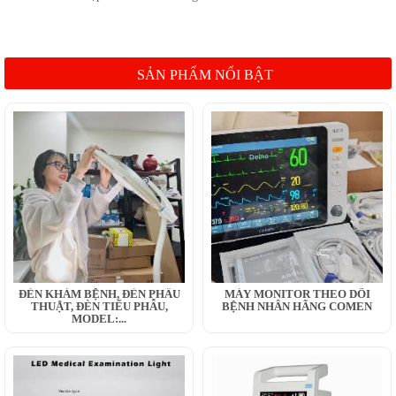
SẢN PHẨM NỔI BẬT
ĐÈN KHÁM BỆNH, ĐÈN PHẪU
MÁY MONITOR THEO DÕI
THUẬT, ĐÈN TIỂU PHẪU,
BỆNH NHÂN HÃNG COMEN
MODEL:...