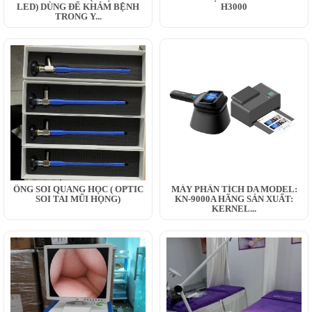
LED) DÙNG ĐỂ KHÁM BỆNH
H3000
TRONG Y...
ỐNG SOI QUANG HỌC ( OPTIC
MÁY PHÂN TÍCH DA MODEL:
SOI TAI MŨI HỌNG)
KN-9000A HÃNG SẢN XUẤT:
KERNEL...