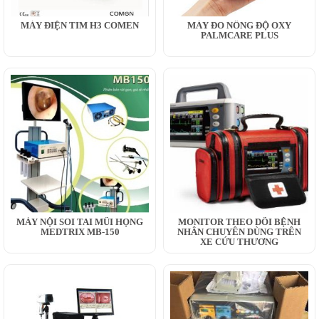
MÁY ĐIỆN TIM H3 COMEN
MÁY ĐO NỒNG ĐỘ OXY
PALMCARE PLUS
MÁY NỘI SOI TAI MŨI HỌNG
MONITOR THEO DÕI BỆNH
MEDTRIX MB-150
NHÂN CHUYÊN DÙNG TRÊN
XE CỨU THƯƠNG