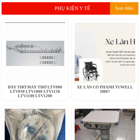
PHỤ KIỆN Y TẾ
Xem thêm
DÂY THỞ MÁY THỞ LTV900
XE LĂN CÓ PHANH YUWELL
LTV950 LTV1000 LTV1150
H007
LTV1100 LTV1200