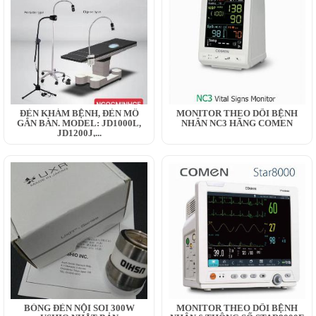
ĐÈN KHÁM BỆNH, ĐÈN MỔ
MONITOR THEO DÕI BỆNH
GẮN BÀN. MODEL: JD1000L,
NHÂN NC3 HÃNG COMEN
JD1200J,...
BÓNG ĐÈN NỘI SOI 300W
MONITOR THEO DÕI BỆNH