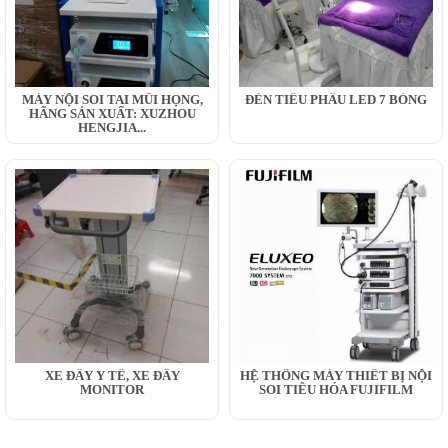
MÁY NỘI SOI TAI MŨI HỌNG,
ĐÈN TIỂU PHẪU LED 7 BÓNG
HÃNG SẢN XUẤT: XUZHOU
HENGJIA...
XE ĐẨY Y TẾ, XE ĐẨY
HỆ THỐNG MÁY THIẾT BỊ NỘI
MONITOR
SOI TIÊU HÓA FUJIFILM