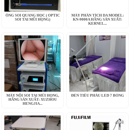
ỐNG SOI QUANG HỌC ( OPTIC
MÁY PHÂN TÍCH DA MODEL:
SOI TAI MŨI HỌNG)
KN-9000A HÃNG SẢN XUẤT:
KERNEL...
MÁY NỘI SOI TAI MŨI HỌNG,
ĐÈN TIỂU PHẪU LED 7 BÓNG
HÃNG SẢN XUẤT: XUZHOU
HENGJIA...