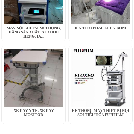
MÁY NỘI SOI TAI MŨI HỌNG,
ĐÈN TIỂU PHẪU LED 7 BÓNG
HÃNG SẢN XUẤT: XUZHOU
HENGJIA...
XE ĐẨY Y TẾ, XE ĐẨY
HỆ THỐNG MÁY THIẾT BỊ NỘI
MONITOR
SOI TIÊU HÓA FUJIFILM