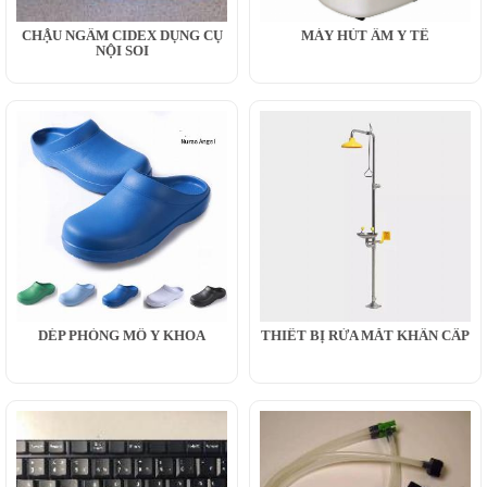
CHẬU NGÂM CIDEX DỤNG CỤ
MÁY HÚT ẨM Y TẾ
NỘI SOI
DÉP PHÒNG MỔ Y KHOA
THIẾT BỊ RỬA MẮT KHẨN CẤP