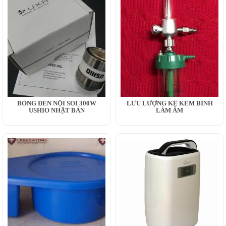
BÓNG ĐÈN NỘI SOI 300W
LƯU LƯỢNG KẾ KÈM BÌNH
USHIO NHẬT BẢN
LÀM ẨM