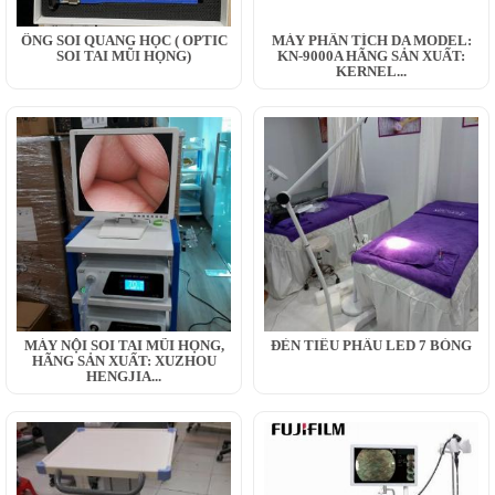
ỐNG SOI QUANG HỌC ( OPTIC
MÁY PHÂN TÍCH DA MODEL:
SOI TAI MŨI HỌNG)
KN-9000A HÃNG SẢN XUẤT:
KERNEL...
MÁY NỘI SOI TAI MŨI HỌNG,
ĐÈN TIỂU PHẪU LED 7 BÓNG
HÃNG SẢN XUẤT: XUZHOU
HENGJIA...