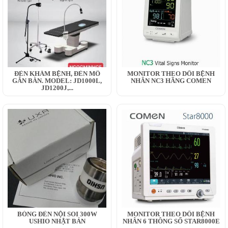
ĐÈN KHÁM BỆNH, ĐÈN MỔ
MONITOR THEO DÕI BỆNH
GẮN BÀN. MODEL: JD1000L,
NHÂN NC3 HÃNG COMEN
JD1200J,...
BÓNG ĐÈN NỘI SOI 300W
MONITOR THEO DÕI BỆNH
USHIO NHẬT BẢN
NHÂN 6 THÔNG SỐ STAR8000E