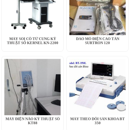
MÁY SOI CỔ TỬ CUNG KỸ
DAO MỔ ĐIỆN CAO TẦN
THUẬT SỐ KERNEL KN-2200
SURTRON 120
MÁY ĐIỆN NÃO KỸ THUẬT SỐ
MÁY THEO DÕI SẢN KHOA BT
KT88
350