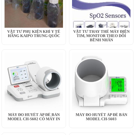
VẬT TƯ PHỤ KIỆN KHÍ Y TẾ
VẬT TƯ THAY THẾ MÂY ĐIỆN
HÃNG KAIPO TRUNG QUỐC
TIM, MONITOR THEO DÕI
BỆNH NHÂN
MÁY ĐO HUYẾT ÁP ĐỂ BÀN
MÁY ĐO HUYẾT ÁP ĐỂ BÀN
MODEL CH-S602 CÓ MÁY IN
MODEL CH-S603