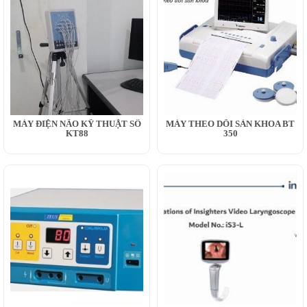
MÁY ĐIỆN NÃO KỸ THUẬT SỐ
MÁY THEO DÕI SẢN KHOA BT
KT88
350