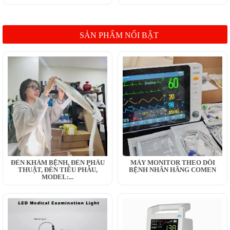
SẢN PHẨM NỔI BẬT
ĐÈN KHÁM BỆNH, ĐÈN PHẪU
MÁY MONITOR THEO DÕI
THUẬT, ĐÈN TIỂU PHẪU,
BỆNH NHÂN HÃNG COMEN
MODEL:...