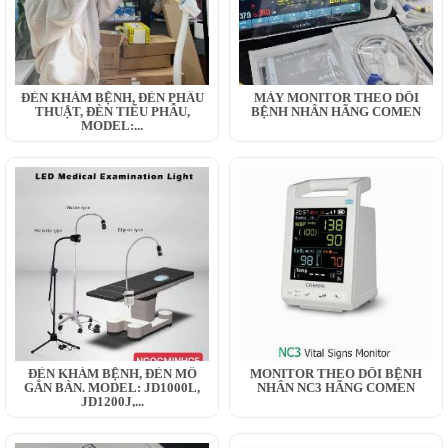
ĐÈN KHÁM BỆNH, ĐÈN PHẪU
MÁY MONITOR THEO DÕI
THUẬT, ĐÈN TIỂU PHẪU,
BỆNH NHÂN HÃNG COMEN
MODEL:...
ĐÈN KHÁM BỆNH, ĐÈN MỔ
MONITOR THEO DÕI BỆNH
GẮN BÀN. MODEL: JD1000L,
NHÂN NC3 HÃNG COMEN
JD1200J,...