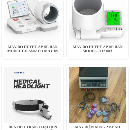
MÁY ĐO HUYẾT ÁP ĐỂ BÀN
MÁY ĐO HUYẾT ÁP ĐỂ BÀN
MODEL CH-S602 CÓ MÁY IN
MODEL CH-S603
ĐÈN ĐEO TRÁN (LOẠI ĐÈN
MÁY ĐIỆN XUNG 2 KÊNH