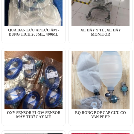
QUẢ DẪN LƯU ÁP LỰC ÂM -
XE ĐẨY Y TẾ, XE ĐẨY
DUNG TÍCH 200ML, 400ML
MONITOR
OXY SENSOR FLOW SENSOR
BỘ BÓNG BÓP CẤP CỨU CÓ
MÁY THỞ GÂY MÊ
VAN PEEP