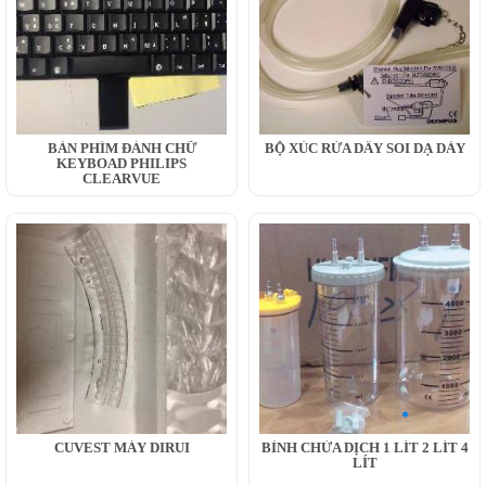
BÀN PHÍM ĐÁNH CHỮ
BỘ XÚC RỬA DÂY SOI DẠ DÀY
KEYBOAD PHILIPS
CLEARVUE
CUVEST MÁY DIRUI
BÌNH CHỨA DỊCH 1 LÍT 2 LÍT 4
LÍT