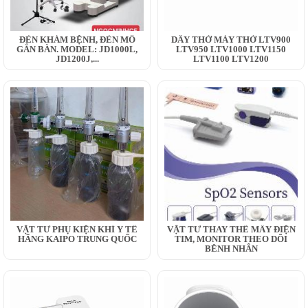
ĐÈN KHÁM BỆNH, ĐÈN MỔ
DÂY THỞ MÁY THỞ LTV900
GẮN BÀN. MODEL: JD1000L,
LTV950 LTV1000 LTV1150
JD1200J,...
LTV1100 LTV1200
VẬT TƯ PHỤ KIỆN KHÍ Y TẾ
VẬT TƯ THAY THẾ MÂY ĐIỆN
HÃNG KAIPO TRUNG QUỐC
TIM, MONITOR THEO DÕI
BỆNH NHÂN