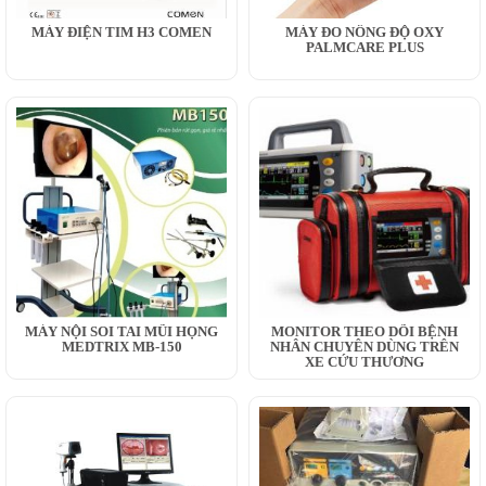
MÁY ĐIỆN TIM H3 COMEN
MÁY ĐO NỒNG ĐỘ OXY
PALMCARE PLUS
MÁY NỘI SOI TAI MŨI HỌNG
MONITOR THEO DÕI BỆNH
MEDTRIX MB-150
NHÂN CHUYÊN DÙNG TRÊN
XE CỨU THƯƠNG