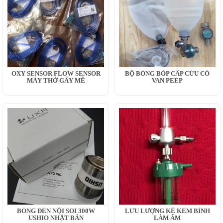
OXY SENSOR FLOW SENSOR
BỘ BÓNG BÓP CẤP CỨU CÓ
MÁY THỞ GÂY MÊ
VAN PEEP
BÓNG ĐÈN NỘI SOI 300W
LƯU LƯỢNG KẾ KÈM BÌNH
USHIO NHẬT BẢN
LÀM ẨM