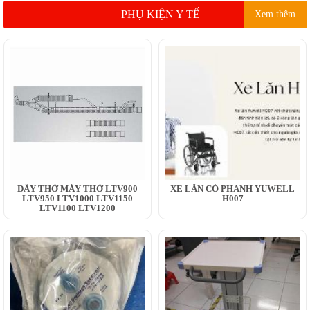
PHỤ KIỆN Y TẾ
Xem thêm
DÂY THỞ MÁY THỞ LTV900
XE LĂN CÓ PHANH YUWELL
LTV950 LTV1000 LTV1150
H007
LTV1100 LTV1200