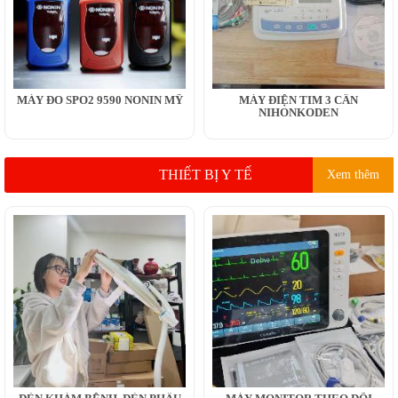
MÁY ĐO SPO2 9590 NONIN MỸ
MÁY ĐIỆN TIM 3 CẦN
NIHONKODEN
THIẾT BỊ Y TẾ
Xem thêm