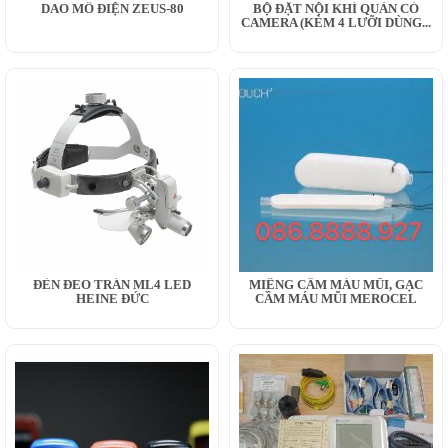
DAO MỔ ĐIỆN ZEUS-80
BỘ ĐẶT NỘI KHÍ QUẢN CÓ
CAMERA (KÈM 4 LƯỠI DÙNG...
ĐÈN ĐEO TRÁN ML4 LED
MIẾNG CẦM MÁU MŨI, GẠC
HEINE ĐỨC
CẦM MÁU MŨI MEROCEL