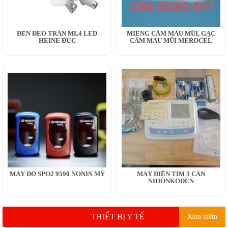
ĐÈN ĐEO TRÁN ML4 LED
MIẾNG CẦM MÁU MŨI, GẠC
HEINE ĐỨC
CẦM MÁU MŨI MEROCEL
MÁY ĐO SPO2 9590 NONIN MỸ
MÁY ĐIỆN TIM 3 CẦN
NIHONKODEN
THIẾT BỊ Y TẾ
Xem thêm