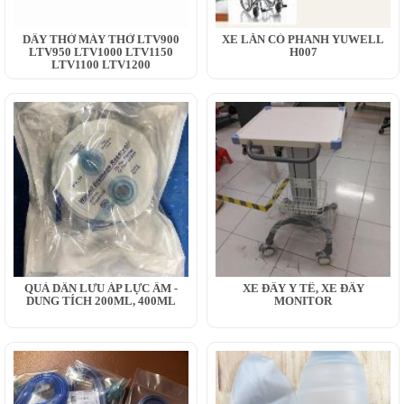
DÂY THỞ MÁY THỞ LTV900
XE LĂN CÓ PHANH YUWELL
LTV950 LTV1000 LTV1150
H007
LTV1100 LTV1200
QUẢ DẪN LƯU ÁP LỰC ÂM -
XE ĐẨY Y TẾ, XE ĐẨY
DUNG TÍCH 200ML, 400ML
MONITOR