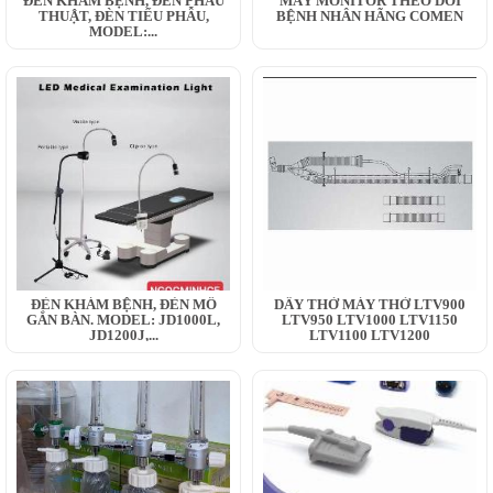
ĐÈN KHÁM BỆNH, ĐÈN PHẪU
MÁY MONITOR THEO DÕI
THUẬT, ĐÈN TIỂU PHẪU,
BỆNH NHÂN HÃNG COMEN
MODEL:...
ĐÈN KHÁM BỆNH, ĐÈN MỔ
DÂY THỞ MÁY THỞ LTV900
GẮN BÀN. MODEL: JD1000L,
LTV950 LTV1000 LTV1150
JD1200J,...
LTV1100 LTV1200