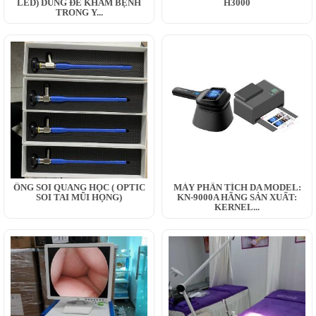
LED) DÙNG ĐỂ KHÁM BỆNH
H3000
TRONG Y...
ỐNG SOI QUANG HỌC ( OPTIC
MÁY PHÂN TÍCH DA MODEL:
SOI TAI MŨI HỌNG)
KN-9000A HÃNG SẢN XUẤT:
KERNEL...