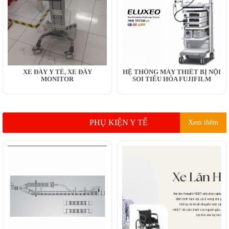
XE ĐẨY Y TẾ, XE ĐẨY
HỆ THỐNG MÁY THIẾT BỊ NỘI
MONITOR
SOI TIÊU HÓA FUJIFILM
PHỤ KIỆN Y TẾ
Xem thêm