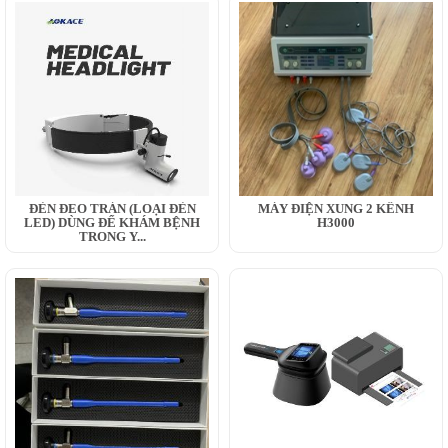
ĐÈN ĐEO TRÁN (LOẠI ĐÈN
MÁY ĐIỆN XUNG 2 KÊNH
LED) DÙNG ĐỂ KHÁM BỆNH
H3000
TRONG Y...