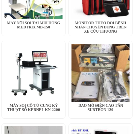
MÁY NỘI SOI TAI MŨI HỌNG
MONITOR THEO DÕI BỆNH
MEDTRIX MB-150
NHÂN CHUYÊN DÙNG TRÊN
XE CỨU THƯƠNG
MÁY SOI CỔ TỬ CUNG KỸ
DAO MỔ ĐIỆN CAO TẦN
THUẬT SỐ KERNEL KN-2200
SURTRON 120